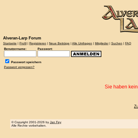
Alveran-Larp Forum
Startseite
|
Profil
|
Registrieren
|
Neue Beiträge
|
Alle Umfragen
|
Mitglieder
|
Suchen
|
FAQ
Benutzername:
Passwort:
Passwort speichern
Passwort vergessen?
Sie haben kein
Z
© Copyright 2001-2026 by
Jan Fey
Alle Rechte vorbehalten.