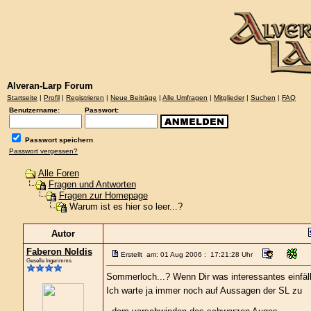
Alveran-Larp Forum
Startseite
|
Profil
|
Registrieren
|
Neue Beiträge
|
Alle Umfragen
|
Mitglieder
|
Suchen
|
FAQ
Benutzername:
Passwort:
Passwort speichern
Passwort vergessen?
Alle Foren
Fragen und Antworten
Fragen zur Homepage
Warum ist es hier so leer...?
Autor
Faberon Noldis
Erstellt am: 01 Aug 2006 : 17:21:28 Uhr
Geselle Ingerimms
Sommerloch...? Wenn Dir was interessantes einfä
Ich warte ja immer noch auf Aussagen der SL zu