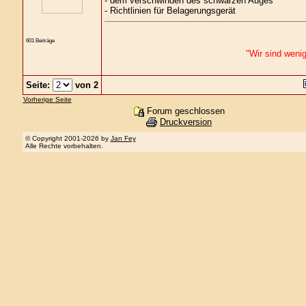
- dem verschwinden des schwarzen Auges
- Richtlinien für Belagerungsgerät
601 Beiträge
"Wir sind wenig
Seite:
von 2
Vorherige Seite
Forum geschlossen
Druckversion
© Copyright 2001-2026 by
Jan Fey
Alle Rechte vorbehalten.