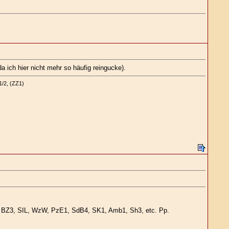
 ich hier nicht mehr so häufig reingucke).
1/2, (ZZ1)
KuT2, BZ3, SIL, WzW, PzE1, SdB4, SK1, Amb1, Sh3, etc. Pp.