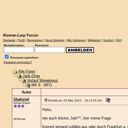
Alveran-Larp Forum
Startseite
|
Profil
|
Registrieren
|
Neue Beiträge
|
Alle Umfragen
|
Mitglieder
|
Suchen
|
FAQ
Benutzername:
Passwort:
Passwort speichern
Passwort vergessen?
Alle Foren
Jarik-Orga
Vorlauf Wegekreuz
WK 8 - MFG
Autor
Shalyriel
Erstellt am: 03 May 2023 : 16:14:55 Uhr
fleißiges Mitglied
Huhu,
wie auch letztes Jahr^^, hier meine Frage:
466 Beiträge
Kommt jemand zufällig aus oder durch Frankfurt a. 