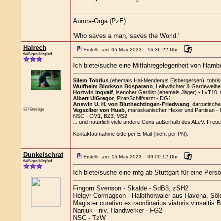
Aurora-Orga (PzE)
'Who saves a man, saves the World.'
Halrech
Erstellt am: 05 May 2023 : 16:36:22 Uhr
fleißiges Mitglied
Ich biete/suche eine Mitfahregelegenheit von Hambu
Silem Tobrius
(ehemals Hal-Mendenus Eisbergersen), tobrisch
Wulfhelm Biorkson Bosparano
, Leibwächter & Gardeweibel
Hortwin Ingvalf
, isenoher Gardist (ehemals Jäger) - LvT10,
Albert UiGregor
, Pirat/Schiffsarzt - DG1
Answin U. H. von Bluthechtingen-Friedwang
, darpatische
337 Beiträge
Vegsziber von Huab
, maraskanischer Hexer und Partisan -
NSC - CM1, BZ3, MS2
... und natürlich viele andere Cons außerhalb des ALeV. Freue
Kontaktaufnahme bitte per E-Mail (nicht per PN).
Dunkelschrat
Erstellt am: 15 May 2023 : 09:09:12 Uhr
fleißiges Mitglied
Ich biete/suche eine mfg ab Stuttgart für eine Perso
Fingorn Svenson - Skalde - SdB3, zSH2
Helgyr Cormagson - Halbthorwaler aus Havena, Söl
Magister curativo extraordinarius viatoris vinsalt
Nanjuk - niv. Handwerker - FG2
NSC - TzW