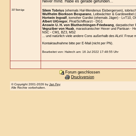
Never mind. Habe es gerade gefunden...
337 Beiträge
Silem Tobrius
(ehemals Hal-Mendenus Eisbergersen), tobrischer
Wulfhelm Biorkson Bosparano
, Leibwächter & Gardeweibel 
Hortwin Ingvalf
, isenoher Gardist (ehemals Jäger) - LvT10, O
Albert UiGregor
, Pirat/Schiffsarzt - DG1
Answin U. H. von Bluthechtingen-Friedwang
, darpatischer 
Vegsziber von Huab
, maraskanischer Hexer und Partisan - H
NSC - CM1, BZ3, MS2
... und natürlich viele andere Cons außerhalb des ALeV. Freue 
Kontaktaufnahme bitte per E-Mail (nicht per PN).
Bearbeitet von: Halrech am: 16 Jul 2022 17:48:55 Uhr
Forum geschlossen
Druckversion
© Copyright 2001-2026 by
Jan Fey
Alle Rechte vorbehalten.