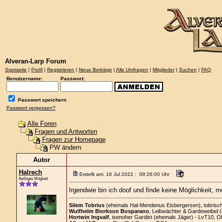
Alveran-Larp Forum
Startseite
|
Profil
|
Registrieren
|
Neue Beiträge
|
Alle Umfragen
|
Mitglieder
|
Suchen
|
FAQ
Benutzername:
Passwort:
Passwort speichern
Passwort vergessen?
Alle Foren
Fragen und Antworten
Fragen zur Homepage
PW ändern
Autor
Halrech
Erstellt am: 16 Jul 2022 : 09:26:00 Uhr
fleißiges Mitglied
Irgendwie bin ich doof und finde keine Möglichkeit,
Silem Tobrius
(ehemals Hal-Mendenus Eisbergersen), tobrischer
Wulfhelm Biorkson Bosparano
, Leibwächter & Gardeweibel 
Hortwin Ingvalf
, isenoher Gardist (ehemals Jäger) - LvT10, O