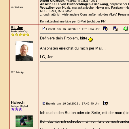
Albert UiGregor
, Pirat/Schiffsarzt - DG1
Answin U. H. von Bluthechtingen-Friedwang
, darpatischer 
337 Beiträge
Vegsziber von Huab
, maraskanischer Hexer und Partisan - H
NSC - CM1, BZ3, MS2
... und natürlich viele andere Cons außerhalb des ALeV. Freue 
Kontaktaufnahme bitte per E-Mail (nicht per PN).
SL Jan
Erstellt am: 16 Jul 2022 : 12:13:04 Uhr
Bruderzwist Orga
Definiere dein Problem, bitte
Ansonsten erreichst du mich per Mail...
LG, Jan
1611 Beiträge
Halrech
Erstellt am: 16 Jul 2022 : 17:45:40 Uhr
fleißiges Mitglied
Ich suche den Button oder die Seite, mit der man (hie
(Ich dachte, ich schreibe mal hier, falls es noch and