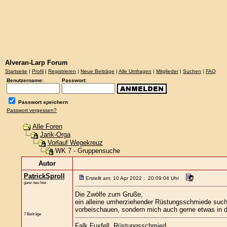
Alveran-Larp Forum
Startseite
|
Profil
|
Registrieren
|
Neue Beiträge
|
Alle Umfragen
|
Mitglieder
|
Suchen
|
FAQ
Benutzername:
Passwort:
Passwort speichern
Passwort vergessen?
Alle Foren
Jarik-Orga
Vorlauf Wegekreuz
WK 7 - Gruppensuche
Autor
PatrickSproll
Erstellt am: 10 Apr 2022 : 20:09:04 Uhr
ganz neu hier
Die Zwölfe zum Gruße,
ein alleine umherziehender Rüstungsschmiede such
vorbeischauen, sondern mich auch gerne etwas in d
7 Beiträge
Falk Fuxfell, Rüstungsschmied