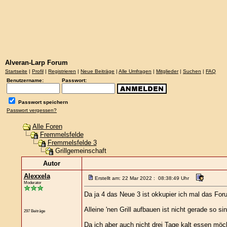
Alveran-Larp Forum
Startseite
|
Profil
|
Registrieren
|
Neue Beiträge
|
Alle Umfragen
|
Mitglieder
|
Suchen
|
FAQ
Benutzername:
Passwort:
Passwort speichern
Passwort vergessen?
Alle Foren
Fremmelsfelde
Fremmelsfelde 3
Grillgemeinschaft
Autor
Alexxela
Erstellt am: 22 Mar 2022 : 08:38:49 Uhr
Moderator
Da ja 4 das Neue 3 ist okkupier ich mal das Fo
Alleine 'nen Grill aufbauen ist nicht gerade so
297 Beiträge
Da ich aber auch nicht drei Tage kalt essen möch