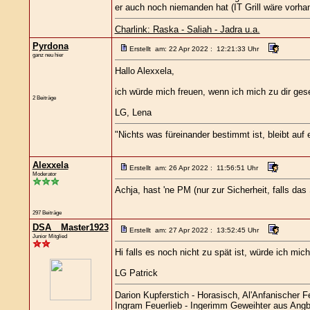
er auch noch niemanden hat (IT Grill wäre vorha
Charlink: Raska - Saliah - Jadra u.a.
Pyrdona
Erstellt am: 22 Apr 2022 : 12:21:33 Uhr
ganz neu hier
Hallo Alexxela,
ich würde mich freuen, wenn ich mich zu dir gese
2 Beiträge
LG, Lena
"Nichts was füreinander bestimmt ist, bleibt auf
Alexxela
Erstellt am: 26 Apr 2022 : 11:56:51 Uhr
Moderator
Achja, hast 'ne PM (nur zur Sicherheit, falls das
297 Beiträge
DSA__Master1923
Erstellt am: 27 Apr 2022 : 13:52:45 Uhr
Junior Mitglied
Hi falls es noch nicht zu spät ist, würde ich mi
LG Patrick
Darion Kupferstich - Horasisch, Al'Anfanischer Fe
Ingram Feuerlieb - Ingerimm Geweihter aus Angba