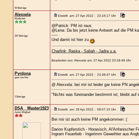
50 Beiträge
Alexxela
Erstellt am: 27 Apr 2022 : 23:16:17 Uhr
Moderator
@Patrick: PM ist raus
@Lena: Da bis jetzt keine Antwort auf die PM kam
-----
297 Beiträge
Und damit ist hier zu
Charlink: Raska - Saliah - Jadra u.a.
Bearbeitet von: Alexxela am: 27 Apr 2022 23:18:49 Uhr
Pyrdona
Erstellt am: 27 Apr 2022 : 23:39:47 Uhr
ganz neu hier
@ Alexxela: bei mir ist leider gar keine PN ang
"Nichts was füreinander bestimmt ist, bleibt auf
2 Beiträge
DSA__Master1923
Erstellt am: 28 Apr 2022 : 09:07:15 Uhr
Junior Mitglied
Bei mir ist auch keine PM angekommen :(
Darion Kupferstich - Horasisch, Al'Anfanischer Fe
Ingram Feuerlieb - Ingerimm Geweihter aus Angba