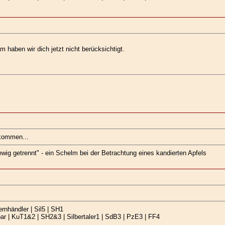
 haben wir dich jetzt nicht berücksichtigt.
ekommen...
 ewig getrennt" - ein Schelm bei der Betrachtung eines kandierten Apfels
rnhändler | Sil5 | SH1
r | KuT1&2 | SH2&3 | Silbertaler1 | SdB3 | PzE3 | FF4