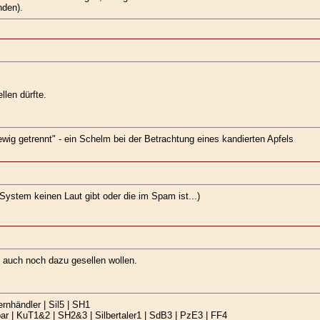
nden).
llen dürfte.
 ewig getrennt" - ein Schelm bei der Betrachtung eines kandierten Apfels
 System keinen Laut gibt oder die im Spam ist...)
ch auch noch dazu gesellen wollen.
rnhändler | Sil5 | SH1
r | KuT1&2 | SH2&3 | Silbertaler1 | SdB3 | PzE3 | FF4