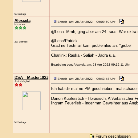
50 Beiträge
Alexxela
Erstellt am: 28 Apr 2022 : 09:09:50 Uhr
Moderator
@Lena: Mmh, ging aber am 24. raus. War extra
@Lena/Patrick:
297 Beiträge
Grad ne Testmail kam problemlos an. *grübel
Charlink: Raska - Saliah - Jadra u.a.
Bearbeitet von: Alexxela am: 28 Apr 2022 09:12:11 Uhr
DSA__Master1923
Erstellt am: 28 Apr 2022 : 09:43:48 Uhr
Junior Mitglied
Ich hab dir mal ne PM geschrieben, mal schauen,
Darion Kupferstich - Horasisch, Al'Anfanischer Fe
Ingram Feuerlieb - Ingerimm Geweihter aus Angba
50 Beiträge
Forum geschlossen