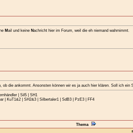
 ne
M
ail und keine
N
achricht hier im Forum, weil die eh niemand wahrnimmt.
 ob die ankommt. Ansonsten können wir es ja auch hier klären. Soll ich ein 
rnhändler | Sil5 | SH1
r | KuT1&2 | SH2&3 | Silbertaler1 | SdB3 | PzE3 | FF4
Thema