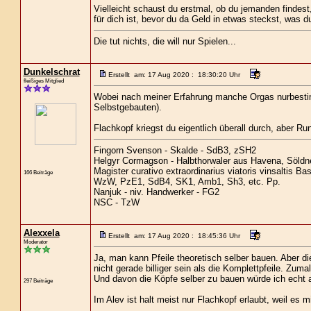
Vielleicht schaust du erstmal, ob du jemanden findes
für dich ist, bevor du da Geld in etwas steckst, was d
Die tut nichts, die will nur Spielen...
Dunkelschrat
Erstellt am: 17 Aug 2020 : 18:30:20 Uhr
fleißiges Mitglied
Wobei nach meiner Erfahrung manche Orgas nurbestimm
Selbstgebauten).
Flachkopf kriegst du eigentlich überall durch, aber Ru
Fingorn Svenson - Skalde - SdB3, zSH2
Helgyr Cormagson - Halbthorwaler aus Havena, Söldn
Magister curativo extraordinarius viatoris vinsaltis B
166 Beiträge
WzW, PzE1, SdB4, SK1, Amb1, Sh3, etc. Pp.
Nanjuk - niv. Handwerker - FG2
NSC - TzW
Alexxela
Erstellt am: 17 Aug 2020 : 18:45:36 Uhr
Moderator
Ja, man kann Pfeile theoretisch selber bauen. Aber d
nicht gerade billiger sein als die Komplettpfeile. Zuma
Und davon die Köpfe selber zu bauen würde ich echt a
297 Beiträge
Im Alev ist halt meist nur Flachkopf erlaubt, weil es