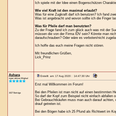
Ich spiele mit der Idee einen Bogenschützen Charakter
Wie viel Kraft ist den maximal erlaubt?
Was für eine Zugkraft darf ich benutzen? Ich fand zwe
Was ist angebracht und wovon sollte ich die Finger l
Was für Pfeile darf man benutzten?
Zu der Frage fand ich zum glück auch was mit der Suc
müssen die von der Firma IDV sein? Könnte man nich
daraufschrauben? Oder wäre es verboten/nicht zugela
Ich hoffe das euch meine Fragen nicht stören.
Mit freundlichen Grüßen,
Lick_Prinz
Ashara
Erstellt am: 17 Aug 2020 : 14:47:30 Uhr
super aktives Mitglied
Erst mal Willkommen im Forum!
Bei den Pfeilen ist man nicht auf einen bestimmten Her
1627 Beiträge
So darf der Kopf zum Beispiel nicht einfach abfallen 
Bei Gebrauchtkäufen muss man auch darauf achten, ob
drauf getreten ist.
Bei den Bögen habe ich 25 Pfund als Richtwert im Kopf