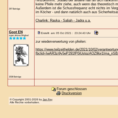
Hinzukommt: Sobald der andere nah an dich rankommt 
keine Pfeile mehr ziehe, auch wenn das theoretisch m
Außerdem ist die Schussfrequenz echt nichts im Verg
297 Beiträge
im Köcher - und dann natürlich auch aus Sicherheitsa
Charlink: Raska - Saliah - Jadra u.a.
Goot EN
Erstellt am: 05 Oct 2021 : 23:24:43 Uhr
super aktives Mitglied
zur wiederverwertung von pfeilen:
https://www.teilzeithelden.de/2021/10/02/verantwortung
fbclid=IwAR3zr9y5eP291fP0iUstpzAOZ9lor1Ima_n
2038 Beiträge
Forum geschlossen
Druckversion
© Copyright 2001-2026 by
Jan Fey
Alle Rechte vorbehalten.