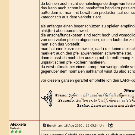
da können auch nicht so naheliegende dinge wie fehl
das kann auch schon bei namhaften händlern passiere
außerdem ist man mit bewährten produkten auf der sich
kategorisch aus dem verkehr zieht.
als anfänger einen bogenschützen zu spielen empfinde 
alrik(tm) abenteurerschwert.
die anschaffungskosten sind recht hoch und womöglich 
von den vielen pfeilen abgesehen, die im laufe der zei
man sich das vorstellt:
man hat eine kurze reichweite, darf i.d.r. keine st
markiert auch den pfeilabwehrenden schwertmeister.
dann musst du noch den auszug auf die entfernung zum
unpraktischen pfeilköchern hantieren.
du wirst oftmals bei einem kampf nur wenige pfeile v
gegenüber dem normalen nahkampf wirst du also sch
vor diesem ganzen geraffel empfehle ich den LARP-bo
Alexxela
Erstellt am: 18 Aug 2020 : 12:05:34 Uhr
Moderator