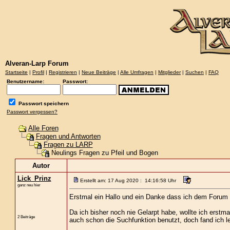
Alveran-Larp Forum
Startseite
|
Profil
|
Registrieren
|
Neue Beiträge
|
Alle Umfragen
|
Mitglieder
|
Suchen
|
FAQ
Benutzername:
Passwort:
Passwort speichern
Passwort vergessen?
Alle Foren
Fragen und Antworten
Fragen zu LARP
Neulings Fragen zu Pfeil und Bogen
Autor
Lick_Prinz
Erstellt am: 17 Aug 2020 : 14:16:58 Uhr
ganz neu hier
Erstmal ein Hallo und ein Danke dass ich dem Forum b
Da ich bisher noch nie Gelarpt habe, wollte ich erstm
2 Beiträge
auch schon die Suchfunktion benutzt, doch fand ich l