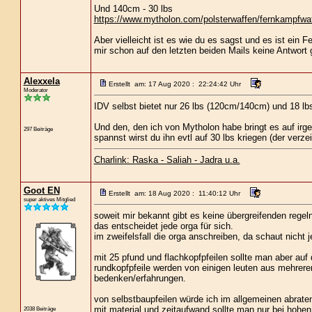
Und 140cm - 30 lbs
https://www.mytholon.com/polsterwaffen/fernkampfwaf
Aber vielleicht ist es wie du es sagst und es ist ein 
mir schon auf den letzten beiden Mails keine Antwort 
Alexxela
Erstellt am: 17 Aug 2020 : 22:24:42 Uhr
Moderator
IDV selbst bietet nur 26 lbs (120cm/140cm) und 18 lb
Und den, den ich von Mytholon habe bringt es auf irg
297 Beiträge
spannst wirst du ihn evtl auf 30 lbs kriegen (der verzei
Charlink: Raska - Saliah - Jadra u.a.
Goot EN
Erstellt am: 18 Aug 2020 : 11:40:12 Uhr
super aktives Mitglied
soweit mir bekannt gibt es keine übergreifenden regeln
das entscheidet jede orga für sich.
im zweifelsfall die orga anschreiben, da schaut nicht 
mit 25 pfund und flachkopfpfeilen sollte man aber auf 
rundkopfpfeile werden von einigen leuten aus mehrer
bedenken/erfahrungen.
von selbstbaupfeilen würde ich im allgemeinen abrate
mit material und zeitaufwand sollte man nur bei hohe
2038 Beiträge