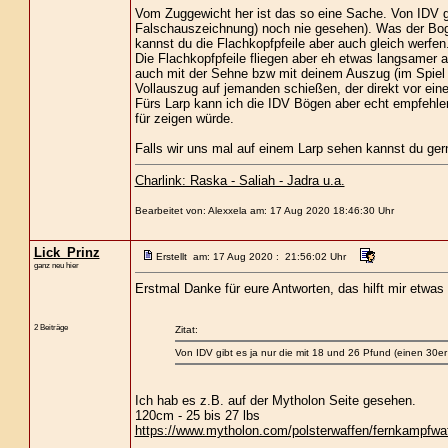
Vom Zuggewicht her ist das so eine Sache. Von IDV gib
Falschauszeichnung) noch nie gesehen). Was der Bog
kannst du die Flachkopfpfeile aber auch gleich werfe
Die Flachkopfpfeile fliegen aber eh etwas langsamer a
auch mit der Sehne bzw mit deinem Auszug (im Spiel a
Vollauszug auf jemanden schießen, der direkt vor ein
Fürs Larp kann ich die IDV Bögen aber echt empfehlen
für zeigen würde.
Falls wir uns mal auf einem Larp sehen kannst du gern
Charlink: Raska - Saliah - Jadra u.a.
Bearbeitet von: Alexxela am: 17 Aug 2020 18:46:30 Uhr
Lick_Prinz
Erstellt am: 17 Aug 2020 : 21:56:02 Uhr
ganz neu hier
Erstmal Danke für eure Antworten, das hilft mir etwas
2 Beiträge
Zitat:
Von IDV gibt es ja nur die mit 18 und 26 Pfund (einen 30e
Ich hab es z.B. auf der Mytholon Seite gesehen.
120cm - 25 bis 27 lbs
https://www.mytholon.com/polsterwaffen/fernkampfwaf