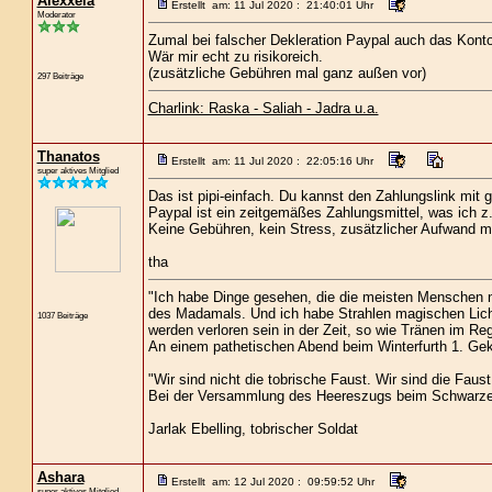
Alexxela
Erstellt am: 11 Jul 2020 : 21:40:01 Uhr
Moderator
Zumal bei falscher Dekleration Paypal auch das Konto 
Wär mir echt zu risikoreich.
(zusätzliche Gebühren mal ganz außen vor)
297 Beiträge
Charlink: Raska - Saliah - Jadra u.a.
Thanatos
Erstellt am: 11 Jul 2020 : 22:05:16 Uhr
super aktives Mitglied
Das ist pipi-einfach. Du kannst den Zahlungslink mit 
Paypal ist ein zeitgemäßes Zahlungsmittel, was ich z
Keine Gebühren, kein Stress, zusätzlicher Aufwand m
tha
"Ich habe Dinge gesehen, die die meisten Menschen n
des Madamals. Und ich habe Strahlen magischen Lich
1037 Beiträge
werden verloren sein in der Zeit, so wie Tränen im Re
An einem pathetischen Abend beim Winterfurth 1. Gekl
"Wir sind nicht die tobrische Faust. Wir sind die Faust
Bei der Versammlung des Heereszugs beim Schwarze
Jarlak Ebelling, tobrischer Soldat
Ashara
Erstellt am: 12 Jul 2020 : 09:59:52 Uhr
super aktives Mitglied