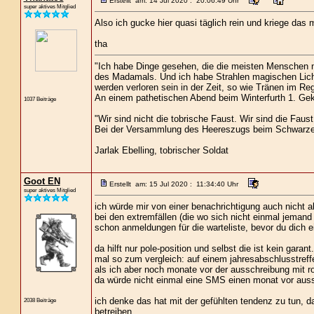
Erstellt am: 14 Jul 2020 : 20:06:49 Uhr
super aktives Mitglied
Also ich gucke hier quasi täglich rein und kriege das m
tha
"Ich habe Dinge gesehen, die die meisten Menschen n
des Madamals. Und ich habe Strahlen magischen Lich
werden verloren sein in der Zeit, so wie Tränen im Re
An einem pathetischen Abend beim Winterfurth 1. Gekl
1037 Beiträge
"Wir sind nicht die tobrische Faust. Wir sind die Faust
Bei der Versammlung des Heereszugs beim Schwarze
Jarlak Ebelling, tobrischer Soldat
Goot EN
Erstellt am: 15 Jul 2020 : 11:34:40 Uhr
super aktives Mitglied
ich würde mir von einer benachrichtigung auch nicht al
bei den extremfällen (die wo sich nicht einmal jemand
schon anmeldungen für die warteliste, bevor du dich e
da hilft nur pole-position und selbst die ist kein garant.
mal so zum vergleich: auf einem jahresabschlusstreff
als ich aber noch monate vor der ausschreibung mit rol
da würde nicht einmal eine SMS einen monat vor auss
ich denke das hat mit der gefühlten tendenz zu tun, d
2038 Beiträge
betreiben.