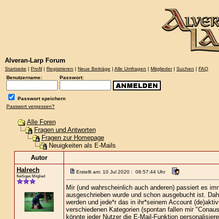
Alveran-Larp Forum
Startseite
|
Profil
|
Registrieren
|
Neue Beiträge
|
Alle Umfragen
|
Mitglieder
|
Suchen
|
FAQ
Benutzername:
Passwort:
Passwort speichern
Passwort vergessen?
Alle Foren
Fragen und Antworten
Fragen zur Homepage
Neuigkeiten als E-Mails
Autor
Halrech
Erstellt am: 10 Jul 2020 : 08:57:44 Uhr
fleißiges Mitglied
Mir (und wahrscheinlich auch anderen) passiert es im
ausgeschrieben wurde und schon ausgebucht ist. Daher
werden und jede*r das in ihr*seinem Account (de)akti
verschiedenen Kategorien (spontan fallen mir "Conau
könnte jeder Nutzer die E-Mail-Funktion personalisiere