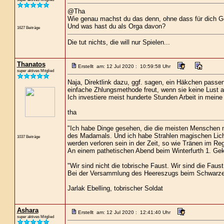
@Tha
Wie genau machst du das denn, ohne dass für dich G
Und was hast du als Orga davon?
1627 Beiträge
Die tut nichts, die will nur Spielen...
Thanatos
Erstellt am: 12 Jul 2020 : 10:59:58 Uhr
super aktives Mitglied
Naja, Direktlink dazu, ggf. sagen, ein Häkchen passen
einfache Zhlungsmethode freut, wenn sie keine Lust au
Ich investiere meist hunderte Stunden Arbeit in meine
tha
"Ich habe Dinge gesehen, die die meisten Menschen n
des Madamals. Und ich habe Strahlen magischen Lich
1037 Beiträge
werden verloren sein in der Zeit, so wie Tränen im Re
An einem pathetischen Abend beim Winterfurth 1. Gekl
"Wir sind nicht die tobrische Faust. Wir sind die Faust
Bei der Versammlung des Heereszugs beim Schwarze
Jarlak Ebelling, tobrischer Soldat
Ashara
Erstellt am: 12 Jul 2020 : 12:41:40 Uhr
super aktives Mitglied