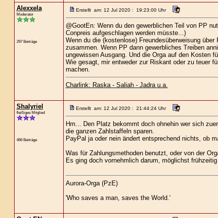
Alexxela
Erstellt am: 12 Jul 2020 : 19:23:00 Uhr
Moderator
@GootEn: Wenn du den gewerblichen Teil von PP nutz
Conpreis aufgeschlagen werden müsste...)
Wenn du die (kostenlose) Freundesüberweisung über 
297 Beiträge
zusammen. Wenn PP dann gewerbliches Treiben annimm
ungewissen Ausgang. Und die Orga auf den Kosten für d
Wie gesagt, mir entweder zur Riskant oder zu teuer für
machen.
Charlink: Raska - Saliah - Jadra u.a.
Shalyriel
Erstellt am: 12 Jul 2020 : 21:44:24 Uhr
fleißiges Mitglied
Hm... Den Platz bekommt doch ohnehin wer sich zuers
die ganzen Zahlstaffeln sparen.
PayPal ja oder nein ändert entsprechend nichts, ob ma
466 Beiträge
Was für Zahlungsmethoden benutzt, oder von der Orga
Es ging doch vornehmlich darum, möglichst frühzeitig
Aurora-Orga (PzE)
'Who saves a man, saves the World.'