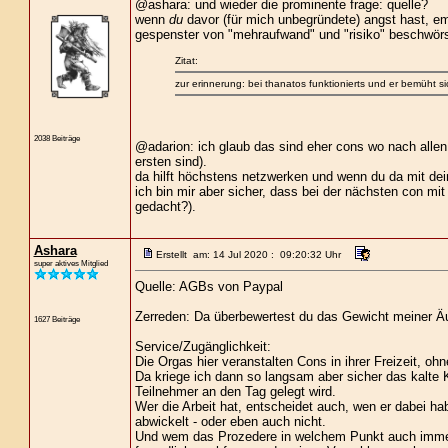
@ashara: und wieder die prominente frage: quelle?
wenn
du
davor (für mich unbegründete) angst hast, em
gespenster von "mehraufwand" und "risiko" beschwörs
Zitat:
zur erinnerung: bei thanatos funktionierts und er bemüht s
2038 Beiträge
@adarion: ich glaub das sind eher cons wo nach allen 
ersten sind).
da hilft höchstens netzwerken und wenn du da mit dei
ich bin mir aber sicher, dass bei der nächsten con m
gedacht?).
Ashara
Erstellt am: 14 Jul 2020 : 09:20:32 Uhr
super aktives Mitglied
Quelle: AGBs von Paypal
Zerreden: Da überbewertest du das Gewicht meiner 
1627 Beiträge
Service/Zugänglichkeit:
Die Orgas hier veranstalten Cons in ihrer Freizeit, o
Da kriege ich dann so langsam aber sicher das kalte
Teilnehmer an den Tag gelegt wird.
Wer die Arbeit hat, entscheidet auch, wen er dabei 
abwickelt - oder eben auch nicht.
Und wem das Prozedere in welchem Punkt auch immer 