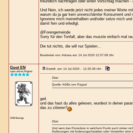
freundlich nachfragen oder einen Vorschlag machen - 
Und Nein, ich werde jetzt nicht jedes meiner Worte mi
warum du ja gar kein unverschämter Konsument und ic
Ignoriere mich meinethalben und/oder setze mich und a
damit fein und erledigt.
@Forengemeinde
Sorry für den Tonfall, aber das musste einfach mal ra
Die tut nichts, die will nur Spielen...
Bearbeitet von: Ashara am: 14 Jul 2020 12:57:08 Uhr
Goot EN
Erstellt am: 14 Jul 2020 : 12:35:38 Uhr
super aktives Mitglied
Zitat:
Quelle: AGBs von Paypal
geil.
und das hast du alles gelesen, wurdest in deiner paran
das zu zitieren?
2038 Beiträge
Zitat:
Und wem das Prozedere in welchem Punkt auch immer nicht
Äußerungen mit forderungschatakter oder Vorwürfen sind v