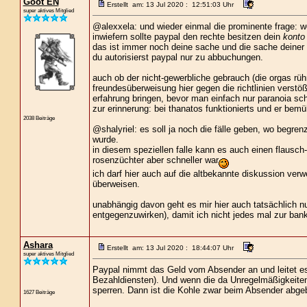
Goot EN
Erstellt am: 13 Jul 2020 : 12:51:03 Uhr
super aktives Mitglied
@alexxela: und wieder einmal die prominente frage: 
inwiefern sollte paypal den rechte besitzen dein
konto
das ist immer noch deine sache und die sache deiner
du autorisierst paypal nur zu abbuchungen.
auch ob der nicht-gewerbliche gebrauch (die orgas rüh
freundesüberweisung hier gegen die richtlinien verstöß
erfahrung bringen, bevor man einfach nur paranoia sch
zur erinnerung: bei thanatos funktionierts und er bem
2038 Beiträge
@shalyriel: es soll ja noch die fälle geben, wo begren
wurde.
in diesem speziellen falle kann es auch einen flausch
rosenzüchter aber schneller war
ich darf hier auch auf die altbekannte diskussion verw
überweisen.
unabhängig davon geht es mir hier auch tatsächlic
entgegenzuwirken), damit ich nicht jedes mal zur ban
Ashara
Erstellt am: 13 Jul 2020 : 18:44:07 Uhr
super aktives Mitglied
Paypal nimmt das Geld vom Absender an und leitet es
Bezahldiensten). Und wenn die da Unregelmäßigkeiten
sperren. Dann ist die Kohle zwar beim Absender abgeb
1627 Beiträge