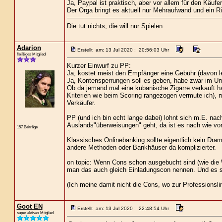
Ja, Paypal ist praktisch, aber vor allem für den Käufe
Der Orga bringt es aktuell nur Mehraufwand und ein Ri
Die tut nichts, die will nur Spielen...
Adarion
Erstellt am: 13 Jul 2020 : 20:56:03 Uhr
fleißiges Mitglied
Kurzer Einwurf zu PP:
Ja, kostet meist den Empfänger eine Gebühr (davon l
Ja, Kontensperrungen soll es geben, habe zwar im Um
Ob da jemand mal eine kubanische Zigarre verkauft ha
Kriterien wie beim Scoring rangezogen vermute ich), ma
Verkäufer.
PP (und ich bin echt lange dabei) lohnt sich m.E. na
Auslands"überweisungen" geht, da ist es nach wie vor
157 Beiträge
Klassisches Onlinebanking sollte eigentlich kein Drama
andere Methoden oder Bankhäuser da komplizierter.
on topic: Wenn Cons schon ausgebucht sind (wie die W
man das auch gleich Einladungscon nennen. Und es s
(Ich meine damit nicht die Cons, wo zur Professionsli
Goot EN
Erstellt am: 13 Jul 2020 : 22:48:54 Uhr
super aktives Mitglied