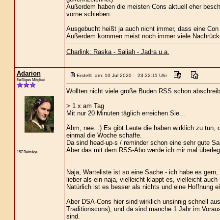
Außerdem haben die meisten Cons aktuell eher beschr
vorne schieben.
Ausgebucht heißt ja auch nicht immer, dass eine Con 
Außerdem kommen meist noch immer viele Nachrücker re
Charlink: Raska - Saliah - Jadra u.a.
Adarion
Erstellt am: 10 Jul 2020 : 23:22:11 Uhr
fleißiges Mitglied
Wollten nicht viele große Buden RSS schon abschreibe
> 1 x am Tag
Mit nur 20 Minuten täglich erreichen Sie...
Ähm, nee. :) Es gibt Leute die haben wirklich zu tun,
einmal die Woche schaffe.
Da sind head-up-s / reminder schon eine sehr gute Sach
Aber das mit dem RSS-Abo werde ich mir mal überlege
157 Beiträge
Naja, Warteliste ist so eine Sache - ich habe es gern
lieber als ein naja, vielleicht klappt es, vielleicht auch 
Natürlich ist es besser als nichts und eine Hoffnung
Aber DSA-Cons hier sind wirklich unsinnig schnell a
Traditionscons), und da sind manche 1 Jahr im Vorau
sind.