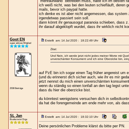
"mehraufwand" betreiben muss, halte ich im besten fa
ich weiß nicht, was bei den leuten schiefläuft, deren 
mails, bevor ich paypal hatte.
ich denke es ist aber nicht angemessen, das system zu
irgendetwas passiert sein soll.
dann könnt ihr genausogut paranoia schieben, dass z. 
ihr darauf abgeklopft wurdet, dass ihr wirklich nicht ko
Goot EN
Erstellt am: 14 Jul 2020 : 18:22:49 Uhr
super aktives Mitglied
Zitat:
Und Nein, ich werde jetzt nicht jedes meiner Worte mit Que
unverschämter Konsument und ich eine Oberzicke bin, ein
auf PzE bin ich sogar einen Tag früher angereist um
(und du erinnerst dich sicher auch, wie ihr es mir geda
jetzt nennst du mich einen unverschämten konsumenten
wenn du ständig so einen tonfall an den tag legst un
2038 Beiträge
dass du hier die oberzicke bist.
du könntest wenigstens versuchen dich in selbstkontr
da hat die forengemeinde am ende mehr von, als dass 
SL Jan
Erstellt am: 14 Jul 2020 : 18:32:10 Uhr
Bruderzwist Orga
Deine persönlichen Probleme klärst du bitte per PN.