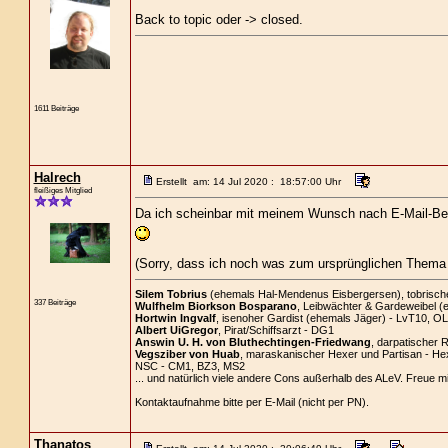
Back to topic oder -> closed.
1611 Beiträge
Halrech
Erstellt am: 14 Jul 2020 : 18:57:00 Uhr
fleißiges Mitglied
Da ich scheinbar mit meinem Wunsch nach E-Mail-Bena
(Sorry, dass ich noch was zum ursprünglichen Thema 
Silem Tobrius
(ehemals Hal-Mendenus Eisbergersen), tobrischer 
337 Beiträge
Wulfhelm Biorkson Bosparano
, Leibwächter & Gardeweibel (
Hortwin Ingvalf
, isenoher Gardist (ehemals Jäger) - LvT10, OL
Albert UiGregor
, Pirat/Schiffsarzt - DG1
Answin U. H. von Bluthechtingen-Friedwang
, darpatischer R
Vegsziber von Huab
, maraskanischer Hexer und Partisan - He
NSC - CM1, BZ3, MS2
... und natürlich viele andere Cons außerhalb des ALeV. Freue m
Kontaktaufnahme bitte per E-Mail (nicht per PN).
Thanatos