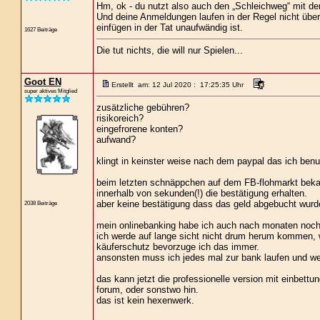
Hm, ok - du nutzt also auch den „Schleichweg“ mit d
Und deine Anmeldungen laufen in der Regel nicht über
einfügen in der Tat unaufwändig ist.
1627 Beiträge
Die tut nichts, die will nur Spielen...
Goot EN
Erstellt am: 12 Jul 2020 : 17:25:35 Uhr
super aktives Mitglied
zusätzliche gebühren?
risikoreich?
eingefrorene konten?
aufwand?
klingt in keinster weise nach dem paypal das ich benu
beim letzten schnäppchen auf dem FB-flohmarkt bekam 
innerhalb von sekunden(!) die bestätigung erhalten.
aber keine bestätigung dass das geld abgebucht wur
2038 Beiträge
mein onlinebanking habe ich auch nach monaten noch ni
ich werde auf lange sicht nicht drum herum kommen, wei
käuferschutz bevorzuge ich das immer.
ansonsten muss ich jedes mal zur bank laufen und wei
das kann jetzt die professionelle version mit einbettung
forum, oder sonstwo hin.
das ist kein hexenwerk.