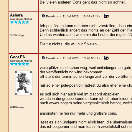
Bei vielen anderen Cons geht das nicht so schnell.
Ashara
Erstellt am: 11 Jul 2020 : 10:44:42 Uhr
super aktives Mitglied
Ich persönlich kann mir aber nicht vorstellen, dass 
Denn schließlich ändert das nichts an der Zahl der Plä
Und es werden auch weiterhin die Leute, die regelmäß
1627 Beiträge
Die tut nichts, die will nur Spielen...
Goot EN
Erstellt am: 11 Jul 2020 : 13:20:05 Uhr
super aktives Mitglied
viele plätze sind schon weg, weil einladungen an gute
der veröffentlichung wind bekommen.
oft steht der termin schon lange zeit vor der veröffentl
mit so einer pole-position hättest du also eher eine ch
es soll sich hier auch viel im discord abspielen.
wie du in die gruppe kommst kann ich dir aber leider
nach etwas zögern seine vergesslichkeit betont, we
2038 Beiträge
ansonsten helfen nur mehr und größere cons.
lässt es sich übrigens nicht einrichten, die überweis
das ist bequemer und man kann im zweifelsfall schnell