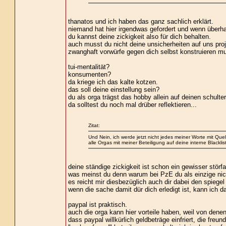
thanatos und ich haben das ganz sachlich erklärt.
niemand hat hier irgendwas gefordert und wenn überh
du kannst deine zickigkeit also für dich behalten.
auch musst du nicht deine unsicherheiten auf uns pro
zwanghaft vorwürfe gegen dich selbst konstruieren mu
tui-mentalität?
konsumenten?
da kriege ich das kalte kotzen.
das soll deine einstellung sein?
du als orga trägst das hobby allein auf deinen schulte
da solltest du noch mal drüber reflektieren...
Zitat:
Und Nein, ich werde jetzt nicht jedes meiner Worte mit Que
alle Orgas mit meiner Beteiligung auf deine interne Blacklist
deine ständige zickigkeit ist schon ein gewisser störfa
was meinst du denn warum bei PzE du als einzige nic
es reicht mir diesbezüglich auch dir dabei den spiegel
wenn die sache damit dür dich erledigt ist, kann ich d
paypal ist praktisch.
auch die orga kann hier vorteile haben, weil von dene
dass paypal willkürlich geldbeträge einfriert, die fre