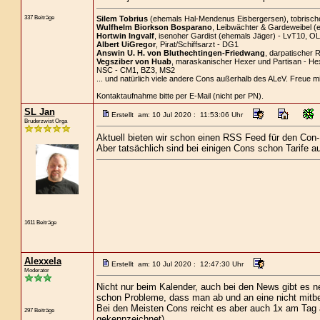
337 Beiträge
Silem Tobrius
(ehemals Hal-Mendenus Eisbergersen), tobrischer 
Wulfhelm Biorkson Bosparano
, Leibwächter & Gardeweibel (
Hortwin Ingvalf
, isenoher Gardist (ehemals Jäger) - LvT10, OL
Albert UiGregor
, Pirat/Schiffsarzt - DG1
Answin U. H. von Bluthechtingen-Friedwang
, darpatischer R
Vegsziber von Huab
, maraskanischer Hexer und Partisan - He
NSC - CM1, BZ3, MS2
... und natürlich viele andere Cons außerhalb des ALeV. Freue m
Kontaktaufnahme bitte per E-Mail (nicht per PN).
SL Jan
Erstellt am: 10 Jul 2020 : 11:53:06 Uhr
Bruderzwist Orga
Aktuell bieten wir schon einen RSS Feed für den Con-
Aber tatsächlich sind bei einigen Cons schon Tarife a
1611 Beiträge
Alexxela
Erstellt am: 10 Jul 2020 : 12:47:30 Uhr
Moderator
Nicht nur beim Kalender, auch bei den News gibt es n
schon Probleme, dass man ab und an eine nicht mit
Bei den Meisten Cons reicht es aber auch 1x am Tag au
297 Beiträge
gekennzeichnet)