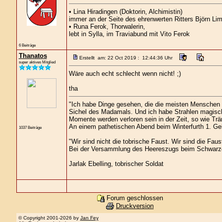
• Lina Hiradingen (Doktorin, Alchimistin)
immer an der Seite des ehrenwerten Ritters Björn Lim
• Runa Ferok, Thorwalerin,
lebt in Sylla, im Traviabund mit Vito Ferok
6 Beiträge
Thanatos
Erstellt am: 22 Oct 2019 : 12:44:36 Uhr
super aktives Mitglied
Wäre auch echt schlecht wenn nicht! ;)
tha
"Ich habe Dinge gesehen, die die meisten Menschen 
Sichel des Madamals. Und ich habe Strahlen magisch
Momente werden verloren sein in der Zeit, so wie Tr
An einem pathetischen Abend beim Winterfurth 1. Gek
1037 Beiträge
"Wir sind nicht die tobrische Faust. Wir sind die Faus
Bei der Versammlung des Heereszugs beim Schwarz
Jarlak Ebelling, tobrischer Soldat
Forum geschlossen
Druckversion
© Copyright 2001-2026 by
Jan Fey