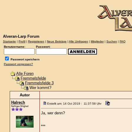
Alveran-Larp Forum
Startseite
|
Profil
|
Registrieren
|
Neue Beiträge
|
Alle Umfragen
|
Mitglieder
|
Suchen
|
FAQ
Benutzername:
Passwort:
Passwort speichern
Passwort vergessen?
Alle Foren
Fremmelsfelde
Fremmelsfelde 3
Wer kommt?
Autor
Halrech
Erstellt am: 14 Oct 2019 : 11:37:58 Uhr
fleißiges Mitglied
Ja, wer denn?
***