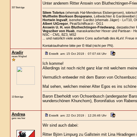
Unter anderem Ritter Answin von Bluthechtingen-Fri
337 Beiträge
Silem Tobrius
(ehemals Hal-Mendenus Eisbergersen), tobrischer
Wulfhelm Biorkson Bosparano
, Leibwächter & Gardeweibel 
Hortwin Ingvalf
, isenoher Gardist (ehemals Jäger) - LvT10, O
Albert UiGregor
, Pirat/Schiffsarzt - DG1
Answin U. H. von Bluthechtingen-Friedwang
, darpatischer 
Vegsziber von Huab
, maraskanischer Hexer und Partisan - H
NSC - CM1, BZ3, MS2
... und natürlich viele andere Cons außerhalb des ALeV. Freue 
Kontaktaufnahme bitte per E-Mail (nicht per PN).
Aradir
Erstellt am: 15 Oct 2019 : 07:07:44 Uhr
neues Mitglied
Ich komme!
Allerdings ist noch nicht ganz klar mit welchem meine
Vermutlich entweder mit dem Baron von Ochsenbusch
Mal sehen, welchen meiner Alter Egos es ins schöne
Baron Eberholdt von Ochsenbusch (andergaster Bar
13 Beiträge
wunderschönen Khunchom), Boronifatius von Rabensc
Andrea
Erstellt am: 22 Oct 2019 : 12:26:46 Uhr
ganz neu hier
Wir sind auch dabei:
Ritter Björn Limpurg zu Gallstein mit Lina Hiradingen