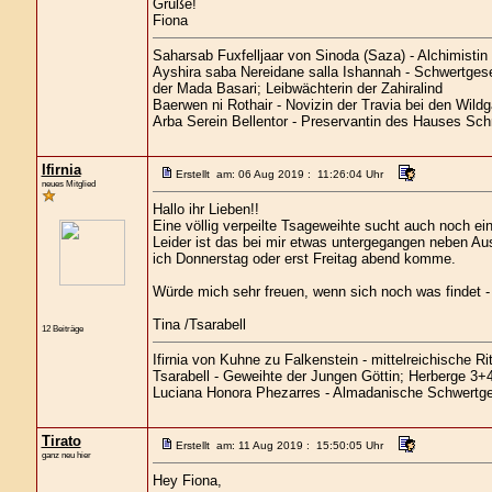
Grüße!
Fiona
Saharsab Fuxfelljaar von Sinoda (Saza) - Alchimisti
Ayshira saba Nereidane salla Ishannah - Schwertgese
der Mada Basari; Leibwächterin der Zahiralind
Baerwen ni Rothair - Novizin der Travia bei den Wild
Arba Serein Bellentor - Preservantin des Hauses Sch
Ifirnia
Erstellt am: 06 Aug 2019 : 11:26:04 Uhr
neues Mitglied
Hallo ihr Lieben!!
Eine völlig verpeilte Tsageweihte sucht auch noch ei
Leider ist das bei mir etwas untergegangen neben Au
ich Donnerstag oder erst Freitag abend komme.
Würde mich sehr freuen, wenn sich noch was findet 
Tina /Tsarabell
12 Beiträge
Ifirnia von Kuhne zu Falkenstein - mittelreichische Rit
Tsarabell - Geweihte der Jungen Göttin; Herberge 3+
Luciana Honora Phezarres - Almadanische Schwertge
Tirato
Erstellt am: 11 Aug 2019 : 15:50:05 Uhr
ganz neu hier
Hey Fiona,