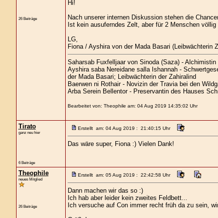
Hi!
Nach unserer internen Diskussion stehen die Chance
26 Beiträge
Ist kein ausuferndes Zelt, aber für 2 Menschen völlig
LG,
Fiona / Ayshira von der Mada Basari (Leibwächterin Z
Saharsab Fuxfelljaar von Sinoda (Saza) - Alchimisti
Ayshira saba Nereidane salla Ishannah - Schwertgese
der Mada Basari; Leibwächterin der Zahiralind
Baerwen ni Rothair - Novizin der Travia bei den Wild
Arba Serein Bellentor - Preservantin des Hauses Sch
Bearbeitet von: Theophile am: 04 Aug 2019 14:35:02 Uhr
Tirato
Erstellt am: 04 Aug 2019 : 21:40:15 Uhr
ganz neu hier
Das wäre super, Fiona :) Vielen Dank!
6 Beiträge
Theophile
Erstellt am: 05 Aug 2019 : 22:42:58 Uhr
neues Mitglied
Dann machen wir das so :)
Ich hab aber leider kein zweites Feldbett...
Ich versuche auf Con immer recht früh da zu sein, wi
26 Beiträge