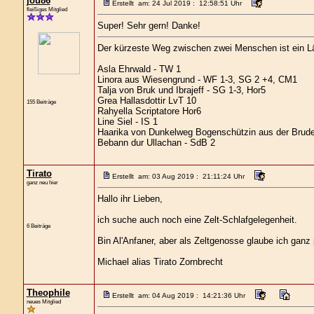
jou86
Erstellt am: 24 Jul 2019 : 12:58:51 Uhr
fleißiges Mitglied
Super! Sehr gern! Danke!
Der kürzeste Weg zwischen zwei Menschen ist ein L
Asla Ehrwald - TW 1
Linora aus Wiesengrund - WF 1-3, SG 2 +4, CM1
Talja von Bruk und Ibrajeff - SG 1-3, Hor5
Grea Hallasdottir LvT 10
155 Beiträge
Rahyella Scriptatore Hor6
Line Siel - IS 1
Haarika von Dunkelweg Bogenschützin aus der Brude
Bebann dur Ullachan - SdB 2
Tirato
Erstellt am: 03 Aug 2019 : 21:11:24 Uhr
ganz neu hier
Hallo ihr Lieben,
ich suche auch noch eine Zelt-Schlafgelegenheit.
6 Beiträge
Bin Al'Anfaner, aber als Zeltgenosse glaube ich ganz 
Michael alias Tirato Zornbrecht
Theophile
Erstellt am: 04 Aug 2019 : 14:21:36 Uhr
neues Mitglied