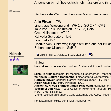
Ansonsten bin ich bestechlich, ich massiere und ihr g
155 Beiträge
Der kürzeste Weg zwischen zwei Menschen ist ein L
Asla Ehrwald - TW 1
Linora aus Wiesengrund - WF 1-3, SG 2 +4, CM1
Talja von Bruk und Ibrajeff - SG 1-3, Hor5
Grea Hallasdottir LvT 10
Rahyella Scriptatore Hor6
Line Siel - IS 1
Haarika von Dunkelweg Bogenschützin aus der Brude
Bebann dur Ullachan - SdB 2
Halrech
Erstellt am: 22 Jul 2019 : 18:20:22 Uhr
fleißiges Mitglied
Hi Jou,
kannst mit in mein Zelt, ist ein Sahara 400 und bisher
Silem Tobrius
(ehemals Hal-Mendenus Eisbergersen), tobrischer
Wulfhelm Biorkson Bosparano
, Leibwächter & Gardeweibel 
Hortwin Ingvalf
, isenoher Gardist (ehemals Jäger) - LvT10, O
Albert UiGregor
, Pirat/Schiffsarzt - DG1
337 Beiträge
Answin U. H. von Bluthechtingen-Friedwang
, darpatischer 
Vegsziber von Huab
, maraskanischer Hexer und Partisan - H
NSC - CM1, BZ3, MS2
... und natürlich viele andere Cons außerhalb des ALeV. Freue 
Kontaktaufnahme bitte per E-Mail (nicht per PN).