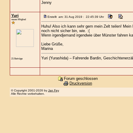
Jenny
Yuri
Erstellt am: 31 Aug 2019 : 22:45:39 Uhr
neues Mitglied
Huhu! Also ich kann sehr gern mein Zelt teilen! Mein
noch nicht sicher bin, wie. :(
Wenn irgendjemand irgendwie über Münster fahren kan
Liebe Grüße,
Marina
Yuri (Yurashida) – Fahrende Bardin, Geschichtenerzähl
21 Beiträge
Forum geschlossen
Druckversion
© Copyright 2001-2026 by
Jan Fey
Alle Rechte vorbehalten.