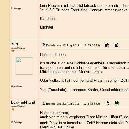
kein Problem, ich hab Schlafsack und Isomatte, das w
6 Beiträge
"nur" 3,5 Stunden Fahrt sind. Handynummer zwecks A
Bis dann,
Michael
Yuri
Erstellt am: 12 Aug 2019 : 10:55:33 Uhr
neues Mitglied
Hallo ihr Lieben,
ich suche auch eine Schlafgelegenheit. Theoretisch h
transportieren und es lohnt sich nicht für mich all
Mitfahrgelegenheit aus Münster ergibt.
Oder vielleicht hat noch jemand Platz in seinem Zelt f
21 Beiträge
Yuri (Yurashida) – Fahrende Bardin, Geschichtenerzähl
LeaFlinkhand
Erstellt am: 23 Aug 2019 : 12:34:38 Uhr
neues Mitglied
Hallo zusammen,
auch von mir ein verplanter "Last-Minute-Hilferuf", d
noch Platz in seinem/ihrem Zelt? Nehme nicht viel P
39 Beiträge
Merci & Viele Grüße