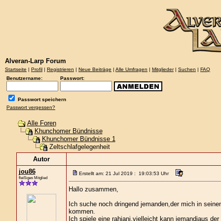
Alveran-Larp Forum
Startseite
|
Profil
|
Registrieren
|
Neue Beiträge
|
Alle Umfragen
|
Mitglieder
|
Suchen
|
FAQ
Benutzername:
Passwort:
Passwort speichern
Passwort vergessen?
Alle Foren
Khunchomer Bündnisse
Khunchomer Bündnisse 1
Zeltschlafgelegenheit
Autor
jou86
Erstellt am: 21 Jul 2019 : 19:03:53 Uhr
fleißiges Mitglied
Hallo zusammen,
Ich suche noch dringend jemanden,der mich in seinem 
kommen.
Ich spiele eine rahjani,vielleicht kann jemandjaus d