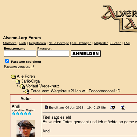
Alveran-Larp Forum
Startseite
|
Profil
|
Registrieren
|
Neue Beiträge
|
Alle Umfragen
|
Mitglieder
|
Suchen
|
FAQ
Benutzername:
Passwort:
Passwort speichern
Passwort vergessen?
Alle Foren
Jarik-Orga
Vorlauf Wegekreuz
Fotos vom Wegekreuz?! Ich will Fooootooooos! :D
Autor
Andi
Erstellt am: 06 Jun 2018 : 19:46:15 Uhr
super aktives Mitglied
Titel sagt es eh!
Es wurden Fotos gemacht und ich möchte so gerne w
Andi