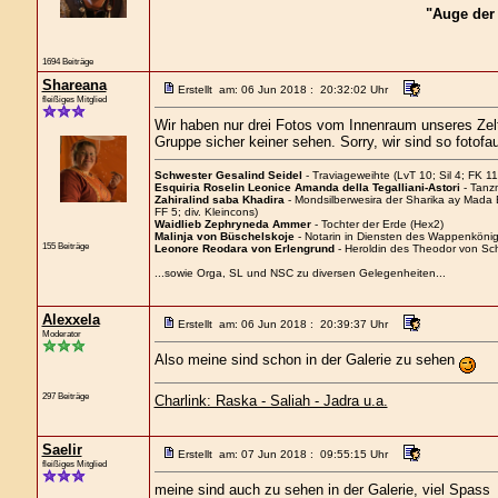
"Auge der
1694 Beiträge
Shareana
Erstellt am: 06 Jun 2018 : 20:32:02 Uhr
fleißiges Mitglied
Wir haben nur drei Fotos vom Innenraum unseres Zelts
Gruppe sicher keiner sehen. Sorry, wir sind so fotofau
Schwester Gesalind Seidel
- Traviageweihte (LvT 10; Sil 4; FK 11
Esquiria Roselin Leonice Amanda della Tegalliani-Astori
- Tanz
Zahiralind saba Khadira
- Mondsilberwesira der Sharika ay Mada
FF 5; div. Kleincons)
Waidlieb Zephryneda Ammer
- Tochter der Erde (Hex2)
Malinja von Büschelskoje
- Notarin in Diensten des Wappenkönigs
155 Beiträge
Leonore Reodara von Erlengrund
- Heroldin des Theodor von Sc
...sowie Orga, SL und NSC zu diversen Gelegenheiten...
Alexxela
Erstellt am: 06 Jun 2018 : 20:39:37 Uhr
Moderator
Also meine sind schon in der Galerie zu sehen
297 Beiträge
Charlink: Raska - Saliah - Jadra u.a.
Saelir
Erstellt am: 07 Jun 2018 : 09:55:15 Uhr
fleißiges Mitglied
meine sind auch zu sehen in der Galerie, viel Spass