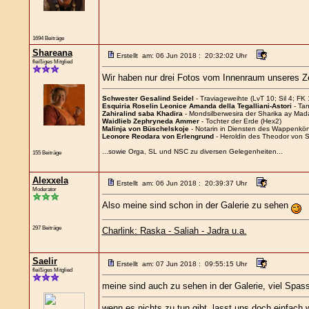
1694 Beiträge
Shareana
Erstellt am: 06 Jun 2018 : 20:32:02 Uhr
fleißiges Mitglied
Wir haben nur drei Fotos vom Innenraum unseres Zelt
Schwester Gesalind Seidel
- Traviageweihte (LvT 10; Sil 4; FK 
Esquiria Roselin Leonice Amanda della Tegalliani-Astori
- Tan
Zahiralind saba Khadira
- Mondsilberwesira der Sharika ay Mad
Waidlieb Zephryneda Ammer
- Tochter der Erde (Hex2)
Malinja von Büschelskoje
- Notarin in Diensten des Wappenköni
Leonore Reodara von Erlengrund
- Heroldin des Theodor von 
...sowie Orga, SL und NSC zu diversen Gelegenheiten...
155 Beiträge
Alexxela
Erstellt am: 06 Jun 2018 : 20:39:37 Uhr
Moderator
Also meine sind schon in der Galerie zu sehen
297 Beiträge
Charlink: Raska - Saliah - Jadra u.a.
Saelir
Erstellt am: 07 Jun 2018 : 09:55:15 Uhr
fleißiges Mitglied
meine sind auch zu sehen in der Galerie, viel Spas
wenn es nichts zu tun gibt, lasst uns doch einfach 