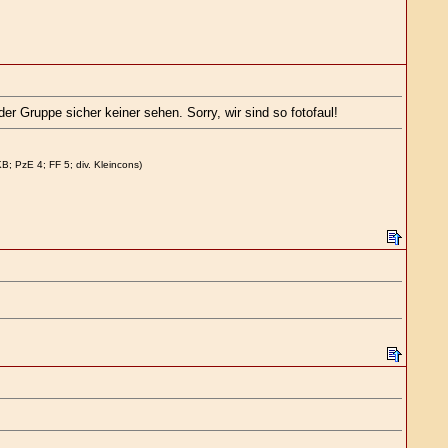
r Gruppe sicher keiner sehen. Sorry, wir sind so fotofaul!
 PzE 4; FF 5; div. Kleincons)