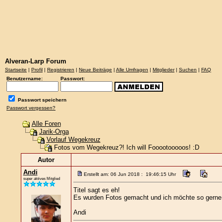
Alveran-Larp Forum
Startseite
|
Profil
|
Registrieren
|
Neue Beiträge
|
Alle Umfragen
|
Mitglieder
|
Suchen
|
FAQ
Benutzername:
Passwort:
Passwort speichern
Passwort vergessen?
Alle Foren
Jarik-Orga
Vorlauf Wegekreuz
Fotos vom Wegekreuz?! Ich will Fooootooooos! :D
Autor
Andi
Erstellt am: 06 Jun 2018 : 19:46:15 Uhr
super aktives Mitglied
Titel sagt es eh!
Es wurden Fotos gemacht und ich möchte so gerne 
Andi