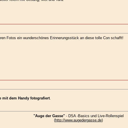
uren Fotos ein wunderschönes Erinnerungsstück an diese tolle Con schafft!
e mit dem Handy fotografiert
.
"Auge der Gasse"
- DSA -Basics und Live-Rollenspiel
(
http://www.augedergasse.de
)