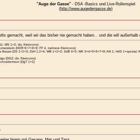
"Auge der Gasse"
- DSA -Basics und Live-Rollenspiel
(
http://www.augedergasse.de
)
s gemacht, weil wir das bisher nie gemacht haben... und die will außerhalb de
11; MS 1+2; div. Kleincons)
zmeisterin (HOR 6+7+8+9; FF 4, mehrere Kleincons)
a Basari (ZG 1+2+3; ZsH 1,2+4; WB 1+2+3; SdB 4+5; WK 3+4+5+6+7+8; AN 1; HdS 1+spezial; KB;
gs (DGZ; div. Kleincons)
Schnattermoor (DgT 1+2)
s
weiter feiern mit Gesang, Met und Tanz