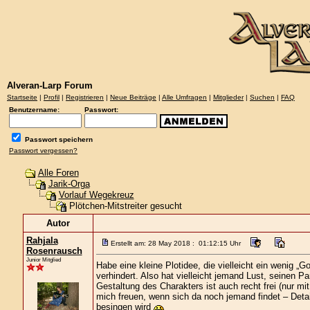
Alveran-Larp Forum
Startseite
|
Profil
|
Registrieren
|
Neue Beiträge
|
Alle Umfragen
|
Mitglieder
|
Suchen
|
FAQ
Benutzername:
Passwort:
Passwort speichern
Passwort vergessen?
Alle Foren
Jarik-Orga
Vorlauf Wegekreuz
Plötchen-Mitstreiter gesucht
Autor
Rahjala
Erstellt am: 28 May 2018 : 01:12:15 Uhr
Rosenrausch
Junior Mitglied
Habe eine kleine Plotidee, die vielleicht ein wenig „Go
verhindert. Also hat vielleicht jemand Lust, seinen P
Gestaltung des Charakters ist auch recht frei (nur m
mich freuen, wenn sich da noch jemand findet – Detai
besingen wird