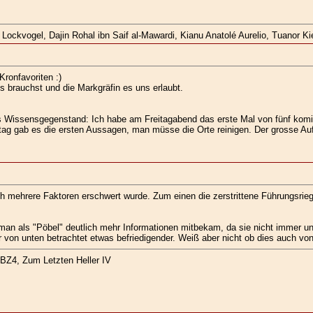
ockvogel, Dajin Rohal ibn Saif al-Mawardi, Kianu Anatolé Aurelio, Tuanor Kie
Kronfavoriten :)
ns brauchst und die Markgräfin es uns erlaubt.
s Wissensgegenstand: Ich habe am Freitagabend das erste Mal von fünf komi
ag gab es die ersten Aussagen, man müsse die Orte reinigen. Der grosse Aufb
ch mehrere Faktoren erschwert wurde. Zum einen die zerstrittene Führungsrieg
 man als "Pöbel" deutlich mehr Informationen mitbekam, da sie nicht immer un
ber von unten betrachtet etwas befriedigender. Weiß aber nicht ob dies auch
BZ4, Zum Letzten Heller IV