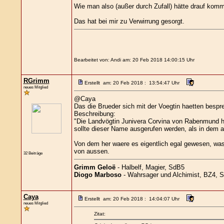
Wie man also (außer durch Zufall) hätte drauf komme
Das hat bei mir zu Verwirrung gesorgt.
Bearbeitet von: Andi am: 20 Feb 2018 14:00:15 Uhr
RGrimm
Erstellt am: 20 Feb 2018 : 13:54:47 Uhr
neues Mitglied
@Caya
Das die Brueder sich mit der Voegtin haetten bespr
Beschreibung:
"Die Landvögtin Junivera Corvina von Rabenmund hat
sollte dieser Name ausgerufen werden, als in dem a
Von dem her waere es eigentlich egal gewesen, was 
von aussen.
32 Beiträge
Grimm Geloë
- Halbelf, Magier, SdB5
Diogo Marboso
- Wahrsager und Alchimist, BZ4, 
Caya
Erstellt am: 20 Feb 2018 : 14:04:07 Uhr
neues Mitglied
Zitat: