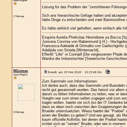
neues Mitglied
Lösung für das Problem der "zerstrittenen Führungs
Sich ans hierarchische Gefüge halten und akzeptiere
17 Beiträge
hätte Dinge zu entscheiden und zwei Baronssöhne 
Es hätte wirklich viel geholfen, wenn einfach alle
Esquiria Aurelia Phelicitas Hesindiane ya Bocca [
Junivera Corvinia von Rabenmund (j.H.) - Hochgebo
Francesca Adelaide di Grimallio von Garlischgrötz (g
Adalijida von Sinoda [Winternacht],
Efferlill "Lille" ni Connaill [Die vergessenen Pfade d
Wanika die Imkerstochter [Sewerische Geschichten
RGrimm
Erstellt am: 20 Feb 2018 : 13:15:48 Uhr
neues Mitglied
Zum Sammeln von Informationen:
Ich denke auch, dass das Sammeln und Buendeln von
recht gut gesammelt wurden. Das heisst vor allem 
darum zu bitten Informationen zu teilen, was er dan
Voegtin war zum einen selten zugegen und zum ande
tragen wollen, haette sie sich (so der IT Gedanke
dass es eben noch zwischen den Gruppierungen der B
Brueder unterstuetzten. Wieso haette der "Poebel" d
32 Beiträge
einen der Beiden zu geben? Und wie gesagt, als Mach
kaum offizielle Auftritte, bei denen der Poebel hae
richtet sich an "seinen" Bruder, oder wie in mei