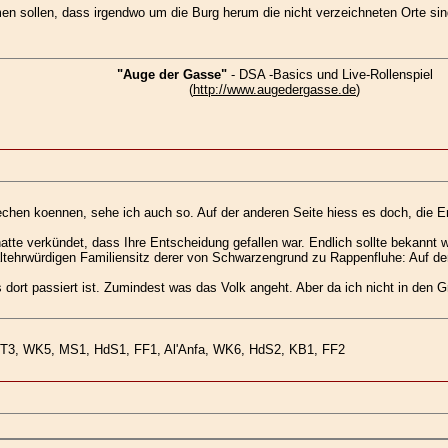
n sollen, dass irgendwo um die Burg herum die nicht verzeichneten Orte sind,
"Auge der Gasse"
- DSA -Basics und Live-Rollenspiel
(
http://www.augedergasse.de
)
echen koennen, sehe ich auch so. Auf der anderen Seite hiess es doch, die E
te verkündet, dass Ihre Entscheidung gefallen war. Endlich sollte bekannt w
ltehrwürdigen Familiensitz derer von Schwarzengrund zu Rappenfluhe: Auf de
dort passiert ist. Zumindest was das Volk angeht. Aber da ich nicht in den 
ST3, WK5, MS1, HdS1, FF1, Al'Anfa, WK6, HdS2, KB1, FF2