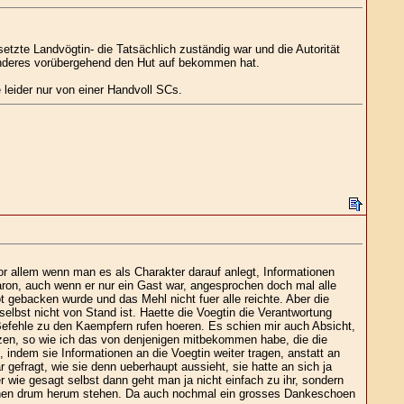
tzte Landvögtin- die Tatsächlich zuständig war und die Autorität
anderes vorübergehend den Hut auf bekommen hat.
leider nur von einer Handvoll SCs.
 allem wenn man es als Charakter darauf anlegt, Informationen
ron, auch wenn er nur ein Gast war, angesprochen doch mal alle
 gebacken wurde und das Mehl nicht fuer alle reichte. Aber die
st nicht von Stand ist. Haette die Voegtin die Verantwortung
Befehle zu den Kaempfern rufen hoeren. Es schien mir auch Absicht,
tzen, so wie ich das von denjenigen mitbekommen habe, die die
 indem sie Informationen an die Voegtin weiter tragen, anstatt an
gefragt, wie sie denn ueberhaupt aussieht, sie hatte an sich ja
r wie gesagt selbst dann geht man ja nicht einfach zu ihr, sondern
achen drum herum stehen. Da auch nochmal ein grosses Dankeschoen