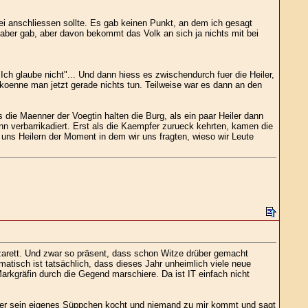
ei anschliessen sollte. Es gab keinen Punkt, an dem ich gesagt
aber gab, aber davon bekommt das Volk an sich ja nichts mit bei
h glaube nicht"... Und dann hiess es zwischendurch fuer die Heiler,
a koenne man jetzt gerade nichts tun. Teilweise war es dann an den
e Maenner der Voegtin halten die Burg, als ein paar Heiler dann
n verbarrikadiert. Erst als die Kaempfer zurueck kehrten, kamen die
ns Heilern der Moment in dem wir uns fragten, wieso wir Leute
zarett. Und zwar so präsent, dass schon Witze drüber gemacht
atisch ist tatsächlich, dass dieses Jahr unheimlich viele neue
Markgräfin durch die Gegend marschiere. Da ist IT einfach nicht
eder sein eigenes Süppchen kocht und niemand zu mir kommt und sagt