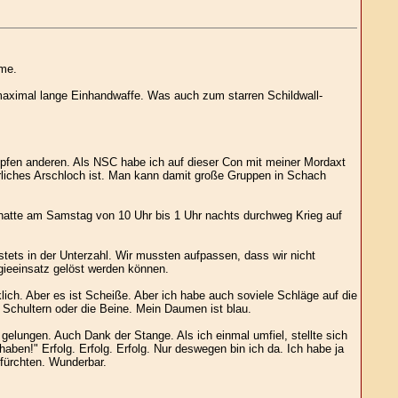
eme.
 maximal lange Einhandwaffe. Was auch zum starren Schildwall-
mpfen anderen. Als NSC habe ich auf dieser Con mit meiner Mordaxt
erliches Arschloch ist. Man kann damit große Gruppen in Schach
h hatte am Samstag von 10 Uhr bis 1 Uhr nachts durchweg Krieg auf
tets in der Unterzahl. Wir mussten aufpassen, dass wir nicht
gieeinsatz gelöst werden können.
klich. Aber es ist Scheiße. Aber ich habe auch soviele Schläge auf die
Schultern oder die Beine. Mein Daumen ist blau.
elungen. Auch Dank der Stange. Als ich einmal umfiel, stellte sich
aben!" Erfolg. Erfolg. Erfolg. Nur deswegen bin ich da. Ich habe ja
 fürchten. Wunderbar.