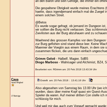
an den Baron und sein Gefolge, die immer ein offen
Die gespaltene Obrigkeit wurde meines Erachtens (O
haette, dass irgendjemand einfach mal die Zuegel 
einem solchen Streit.
@Betos
Es wurde sogar gefragt, ob jemand im Dungeon ist,
wir sollten die Burg nicht verlassen. Das schlimmst
Zwvilisten aus der Burg abzuhauen und zu schaue
Waehrend des grossen Kampfes vor dem Dungeon war 
zur Burg geflohen sind stand diese leer. Keine Wac
Maenner der Voegtin aus einem Raum, in dem sie si
zusammen flicken, die uns dann einfach ungeschuet
Grimm Geloë
- Halbelf, Magier, SdB5
Diogo Marboso
- Wahrsager und Alchimist, BZ4, 
Bearbeitet von: RGrimm am: 20 Feb 2018 13:43:34 Uhr
Caya
Erstellt am: 20 Feb 2018 : 13:41:16 Uhr
neues Mitglied
Also abgesehen von Samstag bis 13.00 Uhr (wo ich 
wurden, dass über meine Kopf quasi ein Quest-Ausru
Spieler da waren. Auf meiner dritten Con stelle ich
17 Beiträge
schlüssig für mich.
Und weil mir das auch zum Vorwurf gemacht wurde: