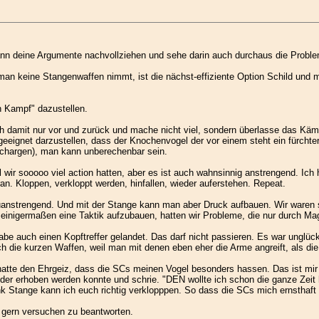
kann deine Argumente nachvollziehen und sehe darin auch durchaus die Probl
man keine Stangenwaffen nimmt, ist die nächst-effiziente Option Schild und
 Kampf" dazustellen.
ich damit nur vor und zurück und mache nicht viel, sondern überlasse das Kä
 geeignet darzustellen, dass der Knochenvogel der vor einem steht ein fürcht
u chargen), man kann unberechenbar sein.
l wir sooooo viel action hatten, aber es ist auch wahnsinnig anstrengend. Ic
n. Kloppen, verkloppt werden, hinfallen, wieder auferstehen. Repeat.
uanstrengend. Und mit der Stange kann man aber Druck aufbauen. Wir waren s
 einigermaßen eine Taktik aufzubauen, hatten wir Probleme, die nur durch Ma
 habe auch einen Kopftreffer gelandet. Das darf nicht passieren. Es war unglüc
e kurzen Waffen, weil man mit denen eben eher die Arme angreift, als die 
tte den Ehrgeiz, dass die SCs meinen Vogel besonders hassen. Das ist mir g
der erhoben werden konnte und schrie. "DEN wollte ich schon die ganze Zeit h
nk Stange kann ich euch richtig verklopppen. So dass die SCs mich ernsthaft
h gern versuchen zu beantworten.