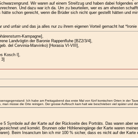
hwarzengrund. Wir waren auf einem Streifzug und haben dabei folgendes erfahr
rechnen. Und dazu war ich da. Um zu beurteilen, wer es am ehesten schafft (
ätte schon gereicht, wenn die Brüder sich nicht quer gestellt hätten und mir 
nd unfair und das ja alles nur zu ihrem eigenen Vorteil gemacht hat *Ironie a
Sphärensturm-Kampagne],
rene Landvögtin der Baronie Rappenfluhe [BZ2/3/4],
eb. del Cervinia-Marvinko) [Horasia VI-VIII],
es Kosch I],
 3]
ssensgegenstand: Ich habe am Freitagabend das erste Mal von fünf komischen Orten in der Tave
man müsse die Orte reinigen. Der grosse Aufbruch kam halt wie beschrieben viel später und dahe
e 5 Symbole auf der Karte auf der Rückseite des Porträts. Das waren aber wohl
zeichnet und korrekt. Brunnen oder Höhleneingänge der Karte waren meines W
en). Beim Insanctum bin ich mir 100 % sicher, dass es nicht auf der Karte 