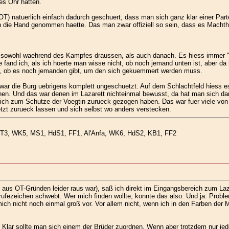
es Ohr hatten.
T) natuerlich einfach dadurch geschuert, dass man sich ganz klar einer Part
in die Hand genommen haette. Das man zwar offiziell so sein, dass es Machth
 sowohl waehrend des Kampfes draussen, als auch danach. Es hiess immer "Ic
e fand ich, als ich hoerte man wisse nicht, ob noch jemand unten ist, aber d
n, ob es noch jemanden gibt, um den sich gekuemmert werden muss.
die Burg uebrigens komplett ungeschuetzt. Auf dem Schlachtfeld hiess es di
hen. Und das war denen im Lazarett nichteinmal bewusst, da hat man sich dan
ch zum Schutze der Voegtin zurueck gezogen haben. Das war fuer viele von u
zt zurueck lassen und sich selbst wo anders verstecken.
ST3, WK5, MS1, HdS1, FF1, Al'Anfa, WK6, HdS2, KB1, FF2
aus OT-Gründen leider raus war), saß ich direkt im Eingangsbereich zum La
fezeichen schwebt. Wer mich finden wollte, konnte das also. Und ja: Problem
 mich nicht noch einmal groß vor. Vor allem nicht, wenn ich in den Farben der 
 Klar sollte man sich einem der Brüder zuordnen. Wenn aber trotzdem nur j