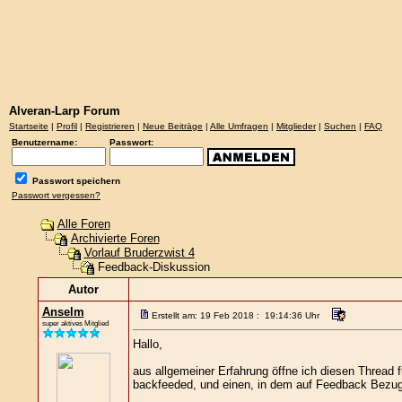
Alveran-Larp Forum
Startseite
|
Profil
|
Registrieren
|
Neue Beiträge
|
Alle Umfragen
|
Mitglieder
|
Suchen
|
FAQ
Benutzername:
Passwort:
Passwort speichern
Passwort vergessen?
Alle Foren
Archivierte Foren
Vorlauf Bruderzwist 4
Feedback-Diskussion
Autor
Anselm
Erstellt am: 19 Feb 2018 : 19:14:36 Uhr
super aktives Mitglied
Hallo,
aus allgemeiner Erfahrung öffne ich diesen Thread f
backfeeded, und einen, in dem auf Feedback Bez