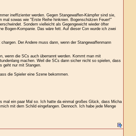
mer ineffizienter werden. Gegen Stangewaffen-Kämpfer sind sie,
man mal sowas wie "Erste Reihe hinknien. Bogenschützen Feuer!"
rschwindet. Sondern vielleicht als Gegengewicht wieder öfter
eine Bogen-Kompanie. Das wäre fett. Auf dieser Con wurde ich zwei
cht chargen. Der Andere muss dann, wenn der Stangewaffenmann
llen, wenn die SCs auch überrannt werden. Kommt man mit
undenlang machen. Weil die SCs dann sicher nicht so spielen, dass
s geht nur mit Stangen.
 dass die Spieler eine Szene bekommen.
es mal ein paar Mal so. Ich hatte da einmal großes Glück, dass Micha
ür mich mit dem Schild eingefangen. Dennoch. Ich habe jede Menge