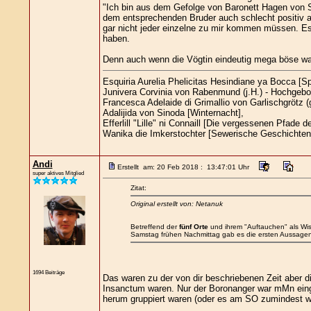
"Ich bin aus dem Gefolge von Baronett Hagen von Sc
dem entsprechenden Bruder auch schlecht positiv an
gar nicht jeder einzelne zu mir kommen müssen. Es h
haben.
Denn auch wenn die Vögtin eindeutig mega böse war u
Esquiria Aurelia Phelicitas Hesindiane ya Bocca [
Junivera Corvinia von Rabenmund (j.H.) - Hochgebo
Francesca Adelaide di Grimallio von Garlischgrötz (g
Adalijida von Sinoda [Winternacht],
Efferlill "Lille" ni Connaill [Die vergessenen Pfade d
Wanika die Imkerstochter [Sewerische Geschichten
Andi
Erstellt am: 20 Feb 2018 : 13:47:01 Uhr
super aktives Mitglied
Zitat:
Original erstellt von: Netanuk
Betreffend der
fünf Orte
und ihrem "Auftauchen" als Wi
Samstag frühen Nachmittag gab es die ersten Aussagen, 
1694 Beiträge
Das waren zu der von dir beschriebenen Zeit aber di
Insanctum waren. Nur der Boronanger war mMn einge
herum gruppiert waren (oder es am SO zumindest war