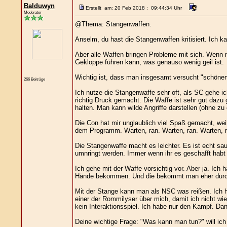
Balduwyn
Erstellt am: 20 Feb 2018 : 09:44:34 Uhr
Moderator
@Thema: Stangenwaffen.
Anselm, du hast die Stangenwaffen kritisiert. Ich 
Aber alle Waffen bringen Probleme mit sich. Wenn 
Gekloppe führen kann, was genauso wenig geil ist.
Wichtig ist, dass man insgesamt versucht "schönen
266 Beiträge
Ich nutze die Stangenwaffe sehr oft, als SC gehe 
richtig Druck gemacht. Die Waffe ist sehr gut dazu
halten. Man kann wilde Angriffe darstellen (ohne z
Die Con hat mir unglaublich viel Spaß gemacht, wei
dem Programm. Warten, ran. Warten, ran. Warten, ra
Die Stangenwaffe macht es leichter. Es ist echt sa
umnringt werden. Immer wenn ihr es geschafft habt
Ich gehe mit der Waffe vorsichtig vor. Aber ja. Ich
Hände bekommen. Und die bekommt man eher durch di
Mit der Stange kann man als NSC was reißen. Ich ha
einer der Rommilyser über mich, damit ich nicht wie
kein Interaktionsspiel. Ich habe nur den Kampf. Da
Deine wichtige Frage: "Was kann man tun?" will ic