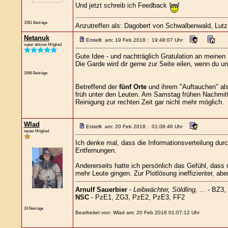
Und jetzt schreib ich Feedback
1581 Beiträge
Anzutreffen als: Dagobert von Schwalbenwald, Lutz L
Netanuk
Erstellt am: 19 Feb 2018 : 19:48:07 Uhr
super aktives Mitglied
Gute Idee - und nachträglich Gratulation an meinen 
Die Garde wird dir gerne zur Seite eilen, wenn du u
1066 Beiträge
Betreffend der
fünf Orte
und ihrem "Auftauchen" al
früh unter den Leuten. Am Samstag frühen Nachmitt
Reinigung zur rechten Zeit gar nicht mehr möglich.
Wlad
Erstellt am: 20 Feb 2018 : 01:06:46 Uhr
neues Mitglied
Ich denke mal, dass die Informationsverteilung dur
Entfernungen.
Andererseits hatte ich persönlich das Gefühl, dass
mehr Leute gingen. Zur Plotlösung ineffizienter, a
Arnulf Sauerbier
-
Leibwächter, Söldling, ...
- BZ3, 
NSC
- PzE1, ZG3, PzE2, PzE3, FF2
24 Beiträge
Bearbeitet von: Wlad am: 20 Feb 2018 01:07:12 Uhr