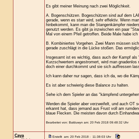
Es gibt meiner Meinung nach zwei Möglichkeit.
A. Bogenschützen. Bogeschützen sind auf dem LARP
gerade, wenn es starr wird, sehr effektiv. Wenn ma
hinbekommt, kann man die Stangenkämpfer niedersch
genutzt werden. Es gibt ja inzwischen ein paar "Sta
Mal von einem Pfeil getroffen. Beide Male habe ich
B. Kombiniertes Vorgehen. Zwei Mann müssen sich 
gerade zuschlägt in die Lücke stoßen. Das ermögli
Insgesamt ist es wichtig, dass auch der Kampf als
Kurzschwertern angestromert, wird man gnadenlos n
doch einer durchkommt und sie sich auffressen lass
Ich kann daher nur sagen, dass ich da, wo die Käm
Es ist aber schwierig diese Balance zu halten.
Sehe ich dem Spieler an das "kämpfend untergehen" j
Werden die Spieler aber verzweifelt, und auch OT s
erkannt hat, dass jemand aus Frust voll am rumden
blaue Flecken. Die meisten davon durch Einhandwa
Bearbeitet von: Balduwyn am: 20 Feb 2018 09:48:32 Uhr
Caya
Erstellt am: 20 Feb 2018 : 11:38:03 Uhr