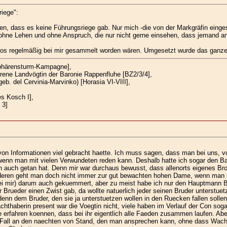
riege":
n, dass es keine Führungsriege gab. Nur mich -die von der Markgräfin eingese
ohne Lehen und ohne Anspruch, die nur nicht gerne einsehen, dass jemand 
 Infos regelmäßig bei mir gesammelt worden wären. Umgesetzt wurde das ganze 
Sphärensturm-Kampagne],
rene Landvögtin der Baronie Rappenfluhe [BZ2/3/4],
eb. del Cervinia-Marvinko) [Horasia VI-VIII],
es Kosch I],
 3]
 Informationen viel gebracht haette. Ich muss sagen, dass man bei uns, vor
wenn man mit vielen Verwundeten reden kann. Deshalb hatte ich sogar den Ba
n auch getan hat. Denn mir war durchaus bewusst, dass allenorts eigenes Brot
ren geht man doch nicht immer zur gut bewachten hohen Dame, wenn man selb
 bei mir) darum auch gekuemmert, aber zu meist habe ich nur den Hauptmann 
rueder einen Zwist gab, da wollte natuerlich jeder seinen Bruder unterstue
enn dem Bruder, den sie ja unterstuetzen wollen in den Ruecken fallen sollen,
thaberin present war die Voegtin nicht, viele haben im Verlauf der Con sogar 
tte erfahren koennen, dass bei ihr eigentlich alle Faeden zusammen laufen. Abe
nem Fall an den naechten von Stand, den man ansprechen kann, ohne dass W