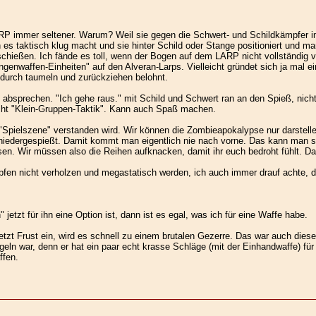
 immer seltener. Warum? Weil sie gegen die Schwert- und Schildkämpfer im
n es taktisch klug macht und sie hinter Schild oder Stange positioniert und 
ießen. Ich fände es toll, wenn der Bogen auf dem LARP nicht vollständig ve
ngenwaffen-Einheiten" auf den Alveran-Larps. Vielleicht gründet sich ja mal 
 durch taumeln und zurückziehen belohnt.
absprechen. "Ich gehe raus." mit Schild und Schwert ran an den Spieß, ni
cht "Klein-Gruppen-Taktik". Kann auch Spaß machen.
 "Spielszene" verstanden wird. Wir können die Zombieapokalypse nur darste
iedergespießt. Damit kommt man eigentlich nie nach vorne. Das kann man st
en. Wir müssen also die Reihen aufknacken, damit ihr euch bedroht fühlt. Da
pfen nicht verholzen und megastatisch werden, ich auch immer drauf achte,
etzt für ihn eine Option ist, dann ist es egal, was ich für eine Waffe habe.
etzt Frust ein, wird es schnell zu einem brutalen Gezerre. Das war auch dies
geln war, denn er hat ein paar echt krasse Schläge (mit der Einhandwaffe) f
ffen.