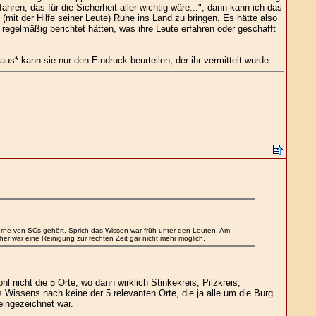
en, das für die Sicherheit aller wichtig wäre...", dann kann ich das
mit der Hilfe seiner Leute) Ruhe ins Land zu bringen. Es hätte also
regelmäßig berichtet hätten, was ihre Leute erfahren oder geschafft
us* kann sie nur den Eindruck beurteilen, der ihr vermittelt wurde.
rne von SCs gehört. Sprich das Wissen war früh unter den Leuten. Am
r war eine Reinigung zur rechten Zeit gar nicht mehr möglich.
 nicht die 5 Orte, wo dann wirklich Stinkekreis, Pilzkreis,
issens nach keine der 5 relevanten Orte, die ja alle um die Burg
eingezeichnet war.