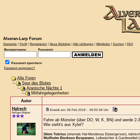
Alveran-Larp Forum
Startseite
|
Profil
|
Registrieren
|
Neue Beiträge
|
Alle Umfragen
|
Mitglieder
|
Suchen
|
FAQ
Benutzername:
Passwort:
Passwort speichern
Passwort vergessen?
Alle Foren
Spur des Blutes
Aranische Nächte 1
Mitfahrgelegenheiten
Autor
Halrech
Erstellt am: 08 Feb 2018 : 09:50:38 Uhr
fleißiges Mitglied
Fahre ab Münster (über DO, W, K, BN) und werde 2-3 
Wie sieht's aus Xylel?
Silem Tobrius
(ehemals Hal-Mendenus Eisbergersen), tobrischer
Wulfhelm Biorkson Bosparano
, Leibwächter & Gardeweibel 