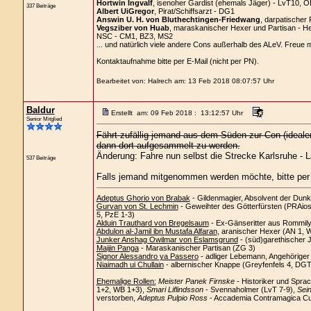
Hortwin Ingvalf
, isenoher Gardist (ehemals Jäger) - LvT10, O
337 Beiträge
Albert UiGregor
, Pirat/Schiffsarzt - DG1
Answin U. H. von Bluthechtingen-Friedwang
, darpatischer 
Vegsziber von Huab
, maraskanischer Hexer und Partisan - H
NSC - CM1, BZ3, MS2
... und natürlich viele andere Cons außerhalb des ALeV. Freue 
Kontaktaufnahme bitte per E-Mail (nicht per PN).
Bearbeitet von: Halrech am: 13 Feb 2018 08:07:57 Uhr
Baldur
Erstellt am: 09 Feb 2018 : 13:12:57 Uhr
Senior Mitglied
Fährt zufällig jemand aus dem Süden zur Con (ideal
dann dort aufgesammelt zu werden.
Änderung: Fahre nun selbst die Strecke Karlsruhe - L
537 Beiträge
Falls jemand mitgenommen werden möchte, bitte per
Adeptus Ghorio von Brabak
- Gildenmagier, Absolvent der Dunk
Gurvan von St. Lechmin
- Geweihter des Götterfürsten (PRAios)
5, PzE 1-3)
Alduin Trauthard von Bregelsaum
- Ex-Gänseritter aus Rommil
Abdulon al-Jamil ibn Mustafa Alfaran
, aranischer Hexer (AN 1, 
Junker Anshag Owilmar von Eslamsgrund
- (süd)garethischer 
Maijin Panga
- Maraskanischer Partisan (ZG 3)
Signor Alessandro ya Passero
- adliger Lebemann, Angehörige
Niaimadh ui Chullain
- albernischer Knappe (Greyfenfels 4, DGT
Ehemalige Rollen:
Meister Panek Firnske
- Historiker und Spra
1+2, WB 1+3),
Smari Liflindsson
- Svennaholmer (LvT 7-9),
Sein
verstorben,
Adeptus Pulpio Ross
- Accademia Contramagica Cus