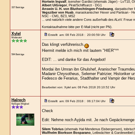
Hortwin Ingvalf
, isenoher Gardist (ehemals Jäger) - LvT10, O
Albert UiGregor
, Pirat/Schiffsarzt - DG1
337 Beiträge
Answin U. H. von Bluthechtingen-Friedwang
, darpatischer 
Vegsziber von Huab
, maraskanischer Hexer und Partisan - H
NSC - CM1, BZ3, MS2
... und natürlich viele andere Cons außerhalb des ALeV. Freue 
Kontaktaufnahme bitte per E-Mail (nicht per PN).
Xylel
Erstellt am: 08 Feb 2018 : 20:00:59 Uhr
Moderator
Das klingt verführerisch.
Hiermit melde ich mich mit lautem "HIER"^^
594 Beiträge
EDIT: ... und danke für das Angebot!
Mordai ibn Umran ibn Ghulshef, Aranischer Traumde
Madanir Chrysotheus, Selemer Patrizier, Historiker 
Fedesco de Ferarius, Stadthalter und Vampir der He
Bearbeitet von: Xylel am: 08 Feb 2018 20:10:52 Uhr
Halrech
Erstellt am: 09 Feb 2018 : 06:17:04 Uhr
fleißiges Mitglied
Check
Edit: Nehme noch Ayjida mit. Je nach Gepäckmenge ist 
Silem Tobrius
(ehemals Hal-Mendenus Eisbergersen), tobrischer
Wulfhelm Biorkson Bosparano
, Leibwächter & Gardeweibel 