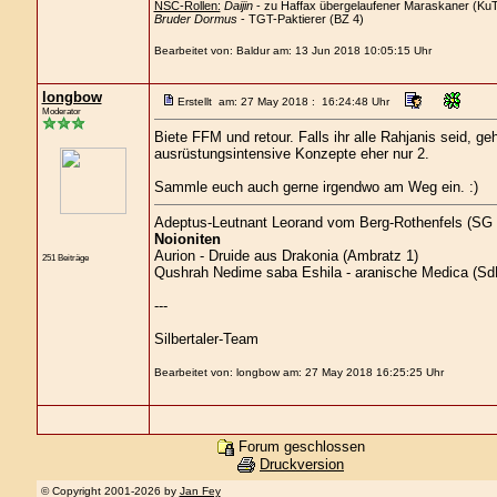
NSC-Rollen:
Daijin
- zu Haffax übergelaufener Maraskaner (Ku
Bruder Dormus
- TGT-Paktierer (BZ 4)
Bearbeitet von: Baldur am: 13 Jun 2018 10:05:15 Uhr
longbow
Erstellt am: 27 May 2018 : 16:24:48 Uhr
Moderator
Biete FFM und retour. Falls ihr alle Rahjanis seid, g
ausrüstungsintensive Konzepte eher nur 2.
Sammle euch auch gerne irgendwo am Weg ein. :)
Adeptus-Leutnant Leorand vom Berg-Rothenfels (SG 3
Noioniten
Aurion - Druide aus Drakonia (Ambratz 1)
251 Beiträge
Qushrah Nedime saba Eshila - aranische Medica (SdB4
---
Silbertaler-Team
Bearbeitet von: longbow am: 27 May 2018 16:25:25 Uhr
Forum geschlossen
Druckversion
© Copyright 2001-2026 by
Jan Fey