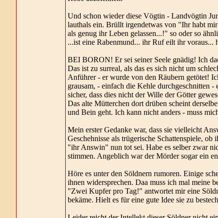
Und schon wieder diese Vögtin - Landvögtin Jun
lauthals ein. Brüllt irgendetwas von "Ihr habt 
als genug ihr Leben gelassen...!" so oder so ähnli
...ist eine Rabenmund... ihr Ruf eilt ihr voraus..
BEI BORON! Er sei seiner Seele gnädig! Ich dac
Das ist zu surreal, als das es sich nicht um schl
Anführer - er wurde von den Räubern getötet! Ic
grausam, - einfach die Kehle durchgeschnitten - 
sicher, dass dies nicht der Wille der Götter gew
Das alte Mütterchen dort drüben scheint derselbe
und Bein geht. Ich kann nicht anders - muss mic
Mein erster Gedanke war, dass sie vielleicht Answ
Geschehnisse als trügerische Schattenspiele, ob i
"ihr Answin" nun tot sei. Habe es selber zwar ni
stimmen. Angeblich war der Mörder sogar ein enge
Höre es unter den Söldnern rumoren. Einige schein
ihnen widersprechen. Daa muss ich mal meine be
"Zwei Kupfer pro Tag!" antwortet mir eine Söldner
bekäme. Hielt es für eine gute Idee sie zu beste
Leider reicht der Intellekt dieser Söldner nicht