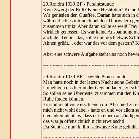
29.Rondra 1039 BF - Perainestunde
Kein Zwerg der Ruft? Keine Heshtotim? Keine E
Wir genießen den Quaffee. Darian hatte sich in d
während ich es mir noch bei den Thorwalern gemü
zusammen trinkt. Aber daran sollte es weiß Travi
wirklich genossen. Es war keine Anspannung mehr
auch der Tenor - das, sollte nun noch etwas Sch
Ahnen grüßt.... oder war das vor dem gestern? K
Aber eine schwere Aufgabe steht uns noch bevor..
~~~~~~~~~~~~~~~~~~~~~~~~~~~~~~~~~~
29.Rondra 1039 BF – zweite Praiosstunde
Man hatte noch in der letzten Nacht seine Gebein
Unheiligen das hier in der Gegend lauert, zu sch
So sollen seine Überreste, zusammen mit den Kno
Ruhe finden können.
Es sind recht viele erschienen um Abschied zu n
mich nicht wohl dabei - hatte er, und vor allem 
Gedanken nicht los, dass er in einem anständigen
das war ja offensichtlich nicht erwünscht!
Da Steht sie nun, in ihre schwarze Kutte gehüllt
~~~~~~~~~~~~~~~~~~~~~~~~~~~~~~~~~~