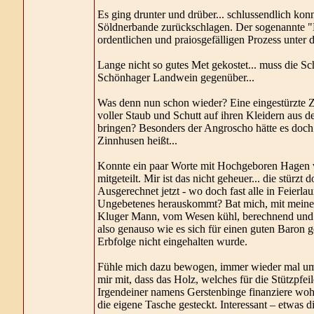
Es ging drunter und drüber... schlussendlich ko
Söldnerbande zurückschlagen. Der sogenannte "H
ordentlichen und praiosgefälligen Prozess unte
Lange nicht so gutes Met gekostet... muss die S
Schönhager Landwein gegenüber...
Was denn nun schon wieder? Eine eingestürzte Z
voller Staub und Schutt auf ihren Kleidern aus d
bringen? Besonders der Angroscho hätte es doch 
Zinnhusen heißt...
Konnte ein paar Worte mit Hochgeboren Hagen
mitgeteilt. Mir ist das nicht geheuer... die stürz
Ausgerechnet jetzt - wo doch fast alle in Feierla
Ungebetenes herauskommt? Bat mich, mit meine
Kluger Mann, vom Wesen kühl, berechnend und dista
also genauso wie es sich für einen guten Baron 
Erbfolge nicht eingehalten wurde.
Fühle mich dazu bewogen, immer wieder mal um d
mir mit, dass das Holz, welches für die Stützpfei
Irgendeiner namens Gerstenbinge finanziere woh
die eigene Tasche gesteckt. Interessant – etwas d