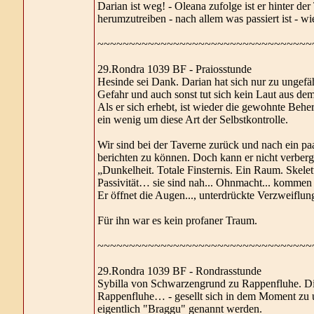
Darian ist weg! - Oleana zufolge ist er hinter d
herumzutreiben - nach allem was passiert ist - wie
~~~~~~~~~~~~~~~~~~~~~~~~~~~~~~~~~~
29.Rondra 1039 BF - Praiosstunde
Hesinde sei Dank. Darian hat sich nur zu ungefä
Gefahr und auch sonst tut sich kein Laut aus d
Als er sich erhebt, ist wieder die gewohnte Behe
ein wenig um diese Art der Selbstkontrolle.
Wir sind bei der Taverne zurück und nach ein paa
berichten zu können. Doch kann er nicht verbergen
„Dunkelheit. Totale Finsternis. Ein Raum. Skel
Passivität… sie sind nah... Ohnmacht... komme
Er öffnet die Augen..., unterdrückte Verzweiflung
Für ihn war es kein profaner Traum.
~~~~~~~~~~~~~~~~~~~~~~~~~~~~~~~~~~
29.Rondra 1039 BF - Rondrasstunde
Sybilla von Schwarzengrund zu Rappenfluhe. 
Rappenfluhe… - gesellt sich in dem Moment zu un
eigentlich "Braggu" genannt werden.