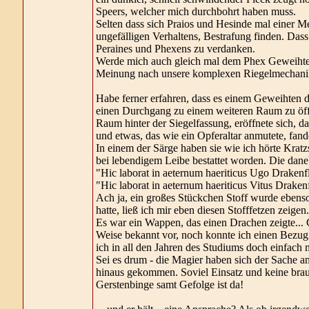
Speers, welcher mich durchbohrt haben muss.
Selten dass sich Praios und Hesinde mal einer M
ungefälligen Verhaltens, Bestrafung finden. Dass
Peraines und Phexens zu verdanken.
Werde mich auch gleich mal dem Phex Geweihten 
Meinung nach unsere komplexen Riegelmechan
Habe ferner erfahren, dass es einem Geweihten d
einen Durchgang zu einem weiteren Raum zu öff
Raum hinter der Siegelfassung, eröffnete sich, da
und etwas, das wie ein Opferaltar anmutete, fande
In einem der Särge haben sie wie ich hörte Krat
bei lebendigem Leibe bestattet worden. Die daneb
"Hic laborat in aeternum haeriticus Ugo Drakenf
"Hic laborat in aeternum haeriticus Vitus Drakenf
Ach ja, ein großes Stückchen Stoff wurde ebens
hatte, ließ ich mir eben diesen Stofffetzen zeigen.
Es war ein Wappen, das einen Drachen zeigte...
Weise bekannt vor, noch konnte ich einen Bezug z
ich in all den Jahren des Studiums doch einfach 
Sei es drum - die Magier haben sich der Sache an
hinaus gekommen. Soviel Einsatz und keine brauc
Gerstenbinge samt Gefolge ist da!