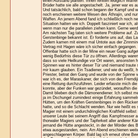
einen Aufstand planten. Ihnen fehlten lediglich Waff
Brüder hatte sie alle angestachelt. Ja, jener war es 
Und tatsächlich, bald schon begann der Kampf und wi
noch erschienen weitere Wesen des Äthrajin, und nur
Waffen. An jenem Abend fand ich schließlich noch ne
Situation hatten wie ich. Doppelt fasziniert war ich,
wenn man nur die parallelen ziehen kann. Gerne werd
Am nächsten Tag taten sich weitere Probleme auf. Zu
Gerstenbinge bekannt ist. Er forderte uns auf, das 
Zudem kamen mit einem mal Untote aus der Zinnmine
Vertrag mit Hagen wäre ich sicher einfach gegangen.
Offenbar hatte sich in der Mine ein neuer Gang aufge
wenig Bedürfnis diese Tür zu öffnen. Allerdings ware
dass so viele Heilkundige vor Ort waren, ansonsten hä
Spinnen war es hinter dieser Tür und niemand traute 
mir kaum glauben. Ein Tsadiener, und wie du weißt, 
Priester, betrat den Gang und wurde von der Spinne v
war ich es, der Maraskaner, der sich von den Fremdi
eine Rettung durchzuführen. Leider erfasste mich die
konnte, aber der Funken war gezündet, woraufhin die
Damit blieben doch die Dämonendiener. Ich selbst m
ja im Dschungel zumindest einige Erfahrung sammeln 
Hütten, um den Kräften Gerstenbinges in den Rücken z
hatte, und so die Schlacht wenden. Nur wie heißt es
Magier mit einem undurchdringlichen Kraftfeld selbst 
unserer Leute bei seinem Angriff das Kampfmesser au
thorwaler Magiers und der Tapferkeit aller anderer K
jemand die Hütte angesteckt, in der der Mörder des B
etwa ausgestanden, nein. Am Abend erschienen weiter
angeschlagenen Körper. Bald lag ich erneut ohne Be