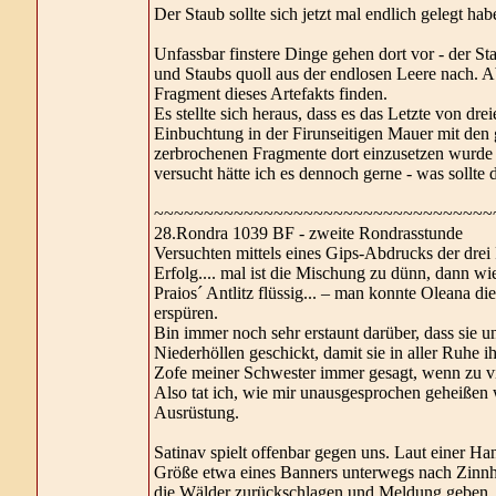
Der Staub sollte sich jetzt mal endlich gelegt h
Unfassbar finstere Dinge gehen dort vor - der St
und Staubs quoll aus der endlosen Leere nach. Ab
Fragment dieses Artefakts finden.
Es stellte sich heraus, dass es das Letzte von dre
Einbuchtung in der Firunseitigen Mauer mit den 
zerbrochenen Fragmente dort einzusetzen wurde m
versucht hätte ich es dennoch gerne - was sollte 
~~~~~~~~~~~~~~~~~~~~~~~~~~~~~~~~~~
28.Rondra 1039 BF - zweite Rondrasstunde
Versuchten mittels eines Gips-Abdrucks der drei 
Erfolg.... mal ist die Mischung zu dünn, dann wied
Praios´ Antlitz flüssig... – man konnte Oleana d
erspüren.
Bin immer noch sehr erstaunt darüber, dass sie un
Niederhöllen geschickt, damit sie in aller Ruhe 
Zofe meiner Schwester immer gesagt, wenn zu vi
Also tat ich, wie mir unausgesprochen geheißen
Ausrüstung.
Satinav spielt offenbar gegen uns. Laut einer Han
Größe etwa eines Banners unterwegs nach Zinnh
die Wälder zurückschlagen und Meldung geben. D