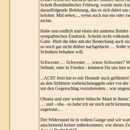
Schritt Bornländischer Feldweg, wurde mein Ang
darauffolgende Belehrung, das es sich dabei um
belohnt. Mal sehen..., wenn auch nur ein oder 
nichts.
Habe nun endlich mal einen der anderen Brüder
sympathischen Eindruck. Scheint recht volksnah z
Gabe. Hielt die Idee mit der Bestechung auch nicht
so noch gar nicht drüber nachgedacht … Sollte
Schultern behalten will.
Schwester … Schwester … wieso Schwester? War
Selinde, ruhe in Frieden - könntest Du uns hier n
...ACH! Jetzt hat es mir Hesinde auch geflüster
an den Söldnern vorbeischmuggeln oder vor der
um den Gegenschlag vorzubereiten... wie ungesch
Oleana und eine weitere hübsche Maid in ihrem S
… und - oha - so habe ich sie noch nicht kennenge
zugetraut... .
Der Widerstand ist in vollem Gange und wir wart
anscheinend keiner mitbekommen, wie dieses Zei