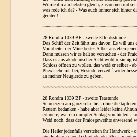
Würde ihn am liebsten gleich, zusammen mit sei
was rede ich da? - Was auch immer sich hinter di
geraten!
~~~~~~~~~~~~~~~~~~~~~~~~~~~~~~~~~~
28.Rondra 1039 BF - zweite Efferdsstunde
Das Schiff der Zeit fährt uns davon. Es will uns 
Vorarbeiter der Mine bestes Silber aus eben jener 
Dann müssen wir es halt so versuchen - der Prai
Dass es aus akademischer Sicht wohl irrsinnig i
Schloss öffnen zu wollen, das weiß er selber - ab
Phex stehe mir bei, Hesinde verzeih´ wider bess
an meiner Neugierde zu geben.
~~~~~~~~~~~~~~~~~~~~~~~~~~~~~~~~~~
28.Rondra 1039 BF - zweite Tsastunde
Schmerzen am ganzen Leibe... ohne die tapferen 
Rettern bedanken - habe aber leider keine Ahnun
erinnere, war ein dumpfer Schlag von hinten - ku
Weiß noch, dass der Praiosgeweihte anwesend wa
Die Heiler jedenfalls verstehen ihr Handwerk - o
ein dunkler, schnell schwindender Fleck zeugt 