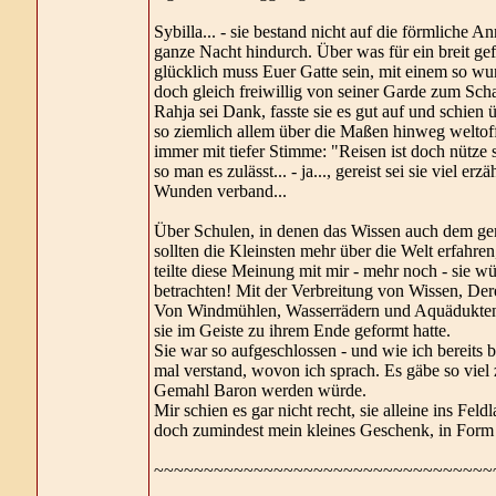
Sybilla... - sie bestand nicht auf die förmliche A
ganze Nacht hindurch. Über was für ein breit gef
glücklich muss Euer Gatte sein, mit einem so wund
doch gleich freiwillig von seiner Garde zum Scha
Rahja sei Dank, fasste sie es gut auf und schien
so ziemlich allem über die Maßen hinweg weltoff
immer mit tiefer Stimme: "Reisen ist doch nütze 
so man es zulässt... - ja..., gereist sei sie viel 
Wunden verband...
Über Schulen, in denen das Wissen auch dem gem
sollten die Kleinsten mehr über die Welt erfahren
teilte diese Meinung mit mir - mehr noch - sie 
betrachten! Mit der Verbreitung von Wissen, Der
Von Windmühlen, Wasserrädern und Aquädukten wo
sie im Geiste zu ihrem Ende geformt hatte.
Sie war so aufgeschlossen - und wie ich bereits b
mal verstand, wovon ich sprach. Es gäbe so viel z
Gemahl Baron werden würde.
Mir schien es gar nicht recht, sie alleine ins Fel
doch zumindest mein kleines Geschenk, in Form ei
~~~~~~~~~~~~~~~~~~~~~~~~~~~~~~~~~~