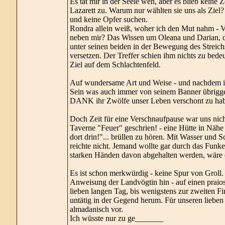
Es tat mir in der Seele weh, aber es blieb keine
Lazarett zu. Warum nur wählten sie uns als Ziel?
und keine Opfer suchen.
Rondra allein weiß, woher ich den Mut nahm - V
neben mir? Das Wissen um Oleana und Darian, di
unter seinen beiden in der Bewegung des Streich
versetzen. Der Treffer schien ihm nichts zu bede
Ziel auf dem Schlachtenfeld.
Auf wundersame Art und Weise - und nachdem ic
Sein was auch immer von seinem Banner übriggeb
DANK ihr Zwölfe unser Leben verschont zu ha
Doch Zeit für eine Verschnaufpause war uns nich
Taverne "Feuer" geschrien! - eine Hütte in Nähe
dort drin!"... brüllen zu hören. Mit Wasser und 
reichte nicht. Jemand wollte gar durch das Funk
starken Händen davon abgehalten werden, wäre e
Es ist schon merkwürdig - keine Spur von Groll. 
Anweisung der Landvögtin hin - auf einen praiosg
lieben langen Tag, bis wenigstens zur zweiten Fir
untätig in der Gegend herum. Für unseren liebe
almadanisch vor.
Ich wüsste nur zu ge_______