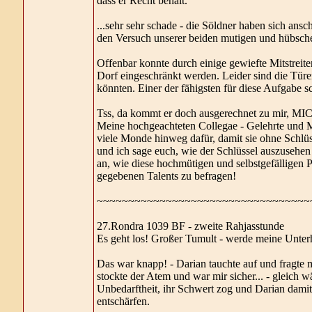
dass er Recht behält.
...sehr sehr schade - die Söldner haben sich ansc
den Versuch unserer beiden mutigen und hübsch
Offenbar konnte durch einige gewiefte Mitstrei
Dorf eingeschränkt werden. Leider sind die Türe
könnten. Einer der fähigsten für diese Aufgabe s
Tss, da kommt er doch ausgerechnet zu mir, MIC
Meine hochgeachteten Collegae - Gelehrte und Me
viele Monde hinweg dafür, damit sie ohne Schl
und ich sage euch, wie der Schlüssel auszusehen h
an, wie diese hochmütigen und selbstgefälligen Pr
gegebenen Talents zu befragen!
~~~~~~~~~~~~~~~~~~~~~~~~~~~~~~~~~~
27.Rondra 1039 BF - zweite Rahjasstunde
Es geht los! Großer Tumult - werde meine Unterh
Das war knapp! - Darian tauchte auf und fr
stockte der Atem und war mir sicher... - gleich w
Unbedarftheit, ihr Schwert zog und Darian damit
entschärfen.