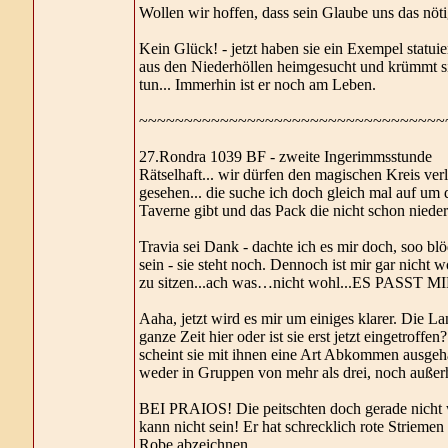
Wollen wir hoffen, dass sein Glaube uns das nöt
Kein Glück! - jetzt haben sie ein Exempel statui
aus den Niederhöllen heimgesucht und krümmt si
tun... Immerhin ist er noch am Leben.
~~~~~~~~~~~~~~~~~~~~~~~~~~~~~~~~~~
27.Rondra 1039 BF - zweite Ingerimmsstunde
Rätselhaft... wir dürfen den magischen Kreis ve
gesehen... die suche ich doch gleich mal auf um 
Taverne gibt und das Pack die nicht schon nieder
Travia sei Dank - dachte ich es mir doch, soo blö
sein - sie steht noch. Dennoch ist mir gar nich
zu sitzen...ach was…nicht wohl...ES PAS
Aaha, jetzt wird es mir um einiges klarer. Die L
ganze Zeit hier oder ist sie erst jetzt eingetrof
scheint sie mit ihnen eine Art Abkommen ausgeha
weder in Gruppen von mehr als drei, noch außer
BEI PRAIOS! Die peitschten doch gerade nicht wi
kann nicht sein! Er hat schrecklich rote Striem
Robe abzeichnen.