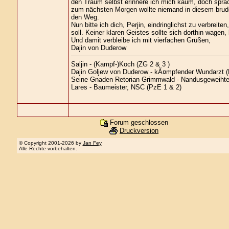
den Traum selbst erinnere ich mich kaum, doch sprach
zum nächsten Morgen wollte niemand in diesem brud
den Weg.
Nun bitte ich dich, Perjin, eindringlichst zu verbrei
soll. Keiner klaren Geistes sollte sich dorthin wagen,
Und damit verbleibe ich mit vierfachen Grüßen,
Dajin von Duderow
Saljin - (Kampf-)Koch (ZG 2 & 3 )
Dajin Goljew von Duderow - kÃ¤mpfender Wundarzt (
Seine Gnaden Retorian Grimmwald - Nandusgeweihter
Lares - Baumeister, NSC (PzE 1 & 2)
Forum geschlossen
Druckversion
© Copyright 2001-2026 by
Jan Fey
Alle Rechte vorbehalten.