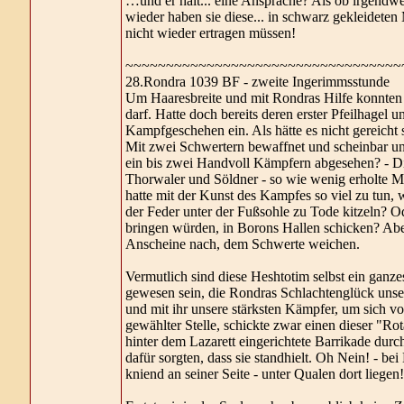
…und er hält... eine Ansprache? Als ob irgendw
wieder haben sie diese... in schwarz gekleidet
nicht wieder ertragen müssen!
~~~~~~~~~~~~~~~~~~~~~~~~~~~~~~~~~~
28.Rondra 1039 BF - zweite Ingerimmsstunde
Um Haaresbreite und mit Rondras Hilfe konnten 
darf. Hatte doch bereits deren erster Pfeilhagel 
Kampfgeschehen ein. Als hätte es nicht gereicht
Mit zwei Schwertern bewaffnet und scheinbar u
ein bis zwei Handvoll Kämpfern abgesehen? - Di
Thorwaler und Söldner - so wie wenig erholte M
hatte mit der Kunst des Kampfes so viel zu tun, w
der Feder unter der Fußsohle zu Tode kitzeln? O
bringen würden, in Borons Hallen schicken? Aber
Anscheine nach, dem Schwerte weichen.
Vermutlich sind diese Heshtotim selbst ein ganze
gewesen sein, die Rondras Schlachtenglück unser
und mit ihr unsere stärksten Kämpfer, um sich vo
gewählter Stelle, schickte zwar einen dieser "Rot
hinter dem Lazarett eingerichtete Barrikade durc
dafür sorgten, dass sie standhielt. Oh Nein! - be
kniend an seiner Seite - unter Qualen dort liegen!