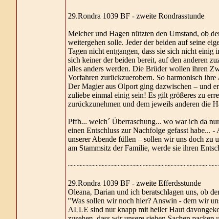
29.Rondra 1039 BF - zweite Rondrasstunde
Melcher und Hagen nützten den Umstand, ob de
weitergehen solle. Jeder der beiden auf seine ei
Tagen nicht entgangen, dass sie sich nicht einig
sich keiner der beiden bereit, auf den anderen z
alles anders werden. Die Brüder wollen ihren Zw
Vorfahren zurückzuerobern. So harmonisch ihre A
Der Magier aus Olport ging dazwischen – und er 
zuliebe einmal einig sein! Es gilt größeres zu er
zurückzunehmen und dem jeweils anderen die Ha
Pffh... welch´ Überraschung... wo war ich da nu
einen Entschluss zur Nachfolge gefasst habe... 
unserer Abende füllen – sollen wir uns doch zu
am Stammsitz der Familie, werde sie ihren Entsc
~~~~~~~~~~~~~~~~~~~~~~~~~~~~~~~~~~
29.Rondra 1039 BF - zweite Efferdsstunde
Oleana, Darian und ich beratschlagen uns, ob de
"Was sollen wir noch hier? Answin - dem wir unser
ALLE sind nur knapp mit heiler Haut davongekomm
zusehen, dass wir unsere sieben Sachen packen u