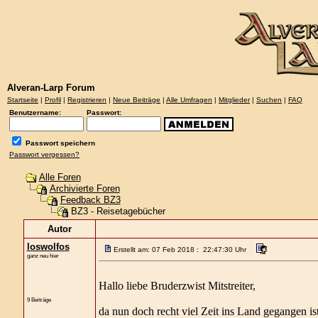
Alveran-Larp Forum
Startseite
|
Profil
|
Registrieren
|
Neue Beiträge
|
Alle Umfragen
|
Mitglieder
|
Suchen
|
FAQ
Benutzername:
Passwort:
Passwort speichern
Passwort vergessen?
Alle Foren
Archivierte Foren
Feedback BZ3
BZ3 - Reisetagebücher
Autor
loswolfos
Erstellt am: 07 Feb 2018 : 22:47:30 Uhr
ganz neu hier
Hallo liebe Bruderzwist Mitstreiter,
9 Beiträge
da nun doch recht viel Zeit ins Land gegangen ist