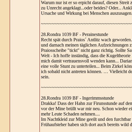
Warum nur ist er so erpicht darauf, diesen Streit
zu Unrecht angeklagt...oder beides? Oder... An
Ursache und Wirkung bei Menschen auszusagen.
~~~~~~~~~~~~~~~~~~~~~~~~~~~~~~~~~~
28.Rondra 1039 BF - Perainestunde
Recht spät durch Praios´ Antlitz wach geworden.
und darnach meinen täglichen Aufzeichnungen zu
Praiosscheibe "tickt" nicht ganz richtig. Sollte 
Welt - Ich hoffe inständig, dass die Kugeltheorie
mich damit vertrauensvoll wenden kann... Darian
eine volle Stunt zu unterteilen... Beim Zirkel kö
ich sobald nicht antreten können. … Vielleicht
sein.
~~~~~~~~~~~~~~~~~~~~~~~~~~~~~~~~~~
28.Rondra 1039 BF - Ingerimmsstunde
Drakka! Dass der Hahn zur Firunsstunde auf dem
vor der Mine brüllt war mir neu. Schon wieder ei
mehr Leute Schaden nehmen....
Im Nachtkleid zur Mine geeilt und den furchtba
Frühaufsteher haben sich dort auch bereits wild