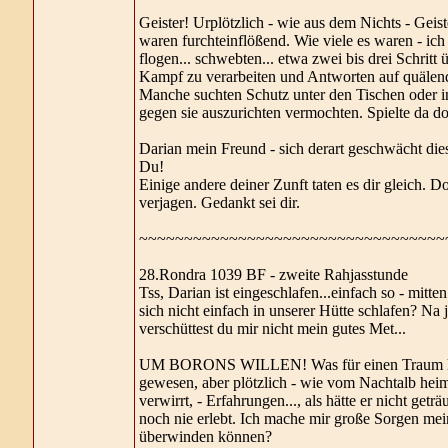
Geister! Urplötzlich - wie aus dem Nichts - Geist
waren furchteinflößend. Wie viele es waren - ich w
flogen... schwebten... etwa zwei bis drei Schri
Kampf zu verarbeiten und Antworten auf quälende
Manche suchten Schutz unter den Tischen oder i
gegen sie auszurichten vermochten. Spielte da d
Darian mein Freund - sich derart geschwächt die
Du!
Einige andere deiner Zunft taten es dir gleich. 
verjagen. Gedankt sei dir.
~~~~~~~~~~~~~~~~~~~~~~~~~~~~~~~~~~
28.Rondra 1039 BF - zweite Rahjasstunde
Tss, Darian ist eingeschlafen...einfach so - mitt
sich nicht einfach in unserer Hütte schlafen? Na 
verschüttest du mir nicht mein gutes Met...
UM BORONS WILLEN! Was für einen Traum hast d
gewesen, aber plötzlich - wie vom Nachtalb heimge
verwirrt, - Erfahrungen..., als hätte er nicht get
noch nie erlebt. Ich mache mir große Sorgen mei
überwinden können?