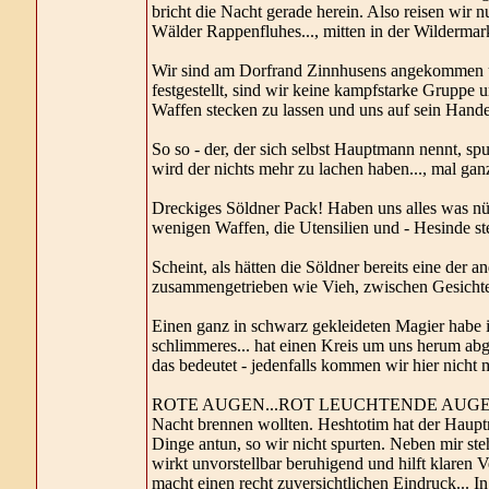
bricht die Nacht gerade herein. Also reisen wir n
Wälder Rappenfluhes..., mitten in der Wildermark.
Wir sind am Dorfrand Zinnhusens angekommen und
festgestellt, sind wir keine kampfstarke Gruppe u
Waffen stecken zu lassen und uns auf sein Handel
So so - der, der sich selbst Hauptmann nennt, s
wird der nichts mehr zu lachen haben..., mal ga
Dreckiges Söldner Pack! Haben uns alles was n
wenigen Waffen, die Utensilien und - Hesinde ste
Scheint, als hätten die Söldner bereits eine der
zusammengetrieben wie Vieh, zwischen Gesichter
Einen ganz in schwarz gekleideten Magier habe i
schlimmeres... hat einen Kreis um uns herum ab
das bedeutet - jedenfalls kommen wir hier nicht 
ROTE AUGEN...ROT LEUCHTENDE AUGEN! ...wie
Nacht brennen wollten. Heshtotim hat der Haup
Dinge antun, so wir nicht spurten. Neben mir ste
wirkt unvorstellbar beruhigend und hilft klaren 
macht einen recht zuversichtlichen Eindruck... In