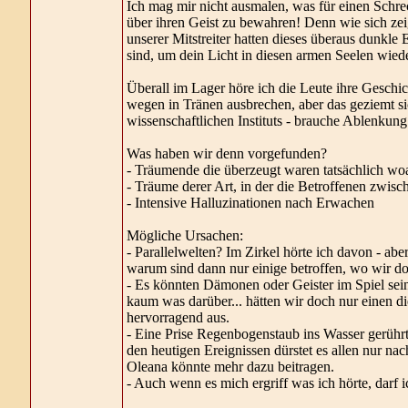
Ich mag mir nicht ausmalen, was für einen Schrec
über ihren Geist zu bewahren! Denn wie sich zei
unserer Mitstreiter hatten dieses überaus dunkle 
sind, um dein Licht in diesen armen Seelen wiede
Überall im Lager höre ich die Leute ihre Geschic
wegen in Tränen ausbrechen, aber das geziemt s
wissenschaftlichen Instituts - brauche Ablenkun
Was haben wir denn vorgefunden?
- Träumende die überzeugt waren tatsächlich wo
- Träume derer Art, in der die Betroffenen zwisc
- Intensive Halluzinationen nach Erwachen
Mögliche Ursachen:
- Parallelwelten? Im Zirkel hörte ich davon - abe
warum sind dann nur einige betroffen, wo wir do
- Es könnten Dämonen oder Geister im Spiel sein, 
kaum was darüber... hätten wir doch nur einen d
hervorragend aus.
- Eine Prise Regenbogenstaub ins Wasser gerührt
den heutigen Ereignissen dürstet es allen nur na
Oleana könnte mehr dazu beitragen.
- Auch wenn es mich ergriff was ich hörte, darf