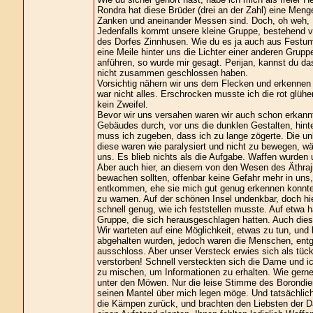
Rondra hat diese Brüder (drei an der Zahl) eine Menge
Zanken und aneinander Messen sind. Doch, oh weh, B
Jedenfalls kommt unsere kleine Gruppe, bestehend 
des Dorfes Zinnhusen. Wie du es ja auch aus Festum ke
eine Meile hinter uns die Lichter einer anderen Grup
anführen, so wurde mir gesagt. Perijan, kannst du da
nicht zusammen geschlossen haben.
Vorsichtig nähern wir uns dem Flecken und erkennen 
war nicht alles. Erschrocken musste ich die rot glüh
kein Zweifel.
Bevor wir uns versahen waren wir auch schon erkannt
Gebäudes durch, vor uns die dunklen Gestalten, hint
muss ich zugeben, dass ich zu lange zögerte. Die unb
diese waren wie paralysiert und nicht zu bewegen, w
uns. Es blieb nichts als die Aufgabe. Waffen wurde
Aber auch hier, an diesem von den Wesen des Äthrajin
bewachen sollten, offenbar keine Gefahr mehr in un
entkommen, ehe sie mich gut genug erkennen konnten
zu warnen. Auf der schönen Insel undenkbar, doch hi
schnell genug, wie ich feststellen musste. Auf etwa 
Gruppe, die sich herausgeschlagen hatten. Auch dies
Wir warteten auf eine Möglichkeit, etwas zu tun, und b
abgehalten wurden, jedoch waren die Menschen, entg
ausschloss. Aber unser Versteck erwies sich als tüc
verstorben! Schnell versteckten sich die Dame und i
zu mischen, um Informationen zu erhalten. Wie gerne
unter den Möwen. Nur die leise Stimme des Borondie
seinen Mantel über mich legen möge. Und tatsächlich
die Kämpen zurück, und brachten den Liebsten der Dam