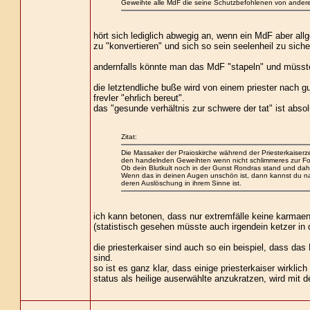
Geweihte alle MdF die seine Schutzbefohlenen von andere
hört sich lediglich abwegig an, wenn ein MdF aber allg
zu "konvertieren" und sich so sein seelenheil zu siche
andernfalls könnte man das MdF "stapeln" und müsst
die letztendliche buße wird von einem priester nach g
frevler "ehrlich bereut".
das "gesunde verhältnis zur schwere der tat" ist absolu
Zitat:
Die Massaker der Praioskirche während der Priesterkaiserze
den handelnden Geweihten wenn nicht schlimmeres zur Fo
Ob dein Blutkult noch in der Gunst Rondras stand und daher 
Wenn das in deinen Augen unschön ist, dann kannst du nat
deren Auslöschung in ihrem Sinne ist.
ich kann betonen, dass nur extremfälle keine karmaene
(statistisch gesehen müsste auch irgendein ketzer in
die priesterkaiser sind auch so ein beispiel, dass das 
sind.
so ist es ganz klar, dass einige priesterkaiser wirkli
status als heilige auserwählte anzukratzen, wird mit 