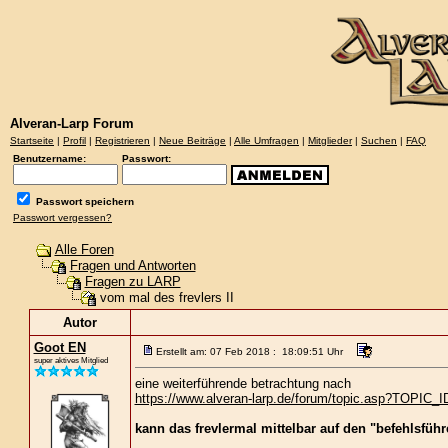
Alveran-Larp Forum
Startseite
|
Profil
|
Registrieren
|
Neue Beiträge
|
Alle Umfragen
|
Mitglieder
|
Suchen
|
FAQ
Benutzername:
Passwort:
Passwort speichern
Passwort vergessen?
Alle Foren
Fragen und Antworten
Fragen zu LARP
vom mal des frevlers II
Autor
Goot EN
Erstellt am: 07 Feb 2018 : 18:09:51 Uhr
super aktives Mitglied
eine weiterführende betrachtung nach
https://www.alveran-larp.de/forum/topic.asp?TOPIC_
kann das frevlermal mittelbar auf den "befehlsführe