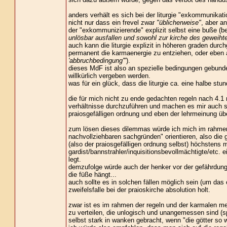
anders verhält es sich bei der liturgie "exkommunikati
nicht nur dass ein frevel zwar
"üblicherweise"
, aber a
der "exkommunizierende" explizit selbst eine buße (bei
unlösbar ausfallen und sowohl zur kirche des geweihten
auch kann die liturgie explizit in höheren graden durc
permanent die karmaenergie zu entziehen, oder eben 
'abbruchbedingung'"
).
dieses MdF ist also an spezielle bedingungen gebund
willkürlich vergeben werden.
was für ein glück, dass die liturgie ca. eine halbe stu
die für mich nicht zu ende gedachten regeln nach 4.1 
verhältnisse durchzuführen und machen es mir auch seh
praiosgefälligen ordnung und eben der lehrmeinung über
zum lösen dieses dilemmas würde ich mich im rahmen de
nachvollziehbaren sachgründen" orientieren, also die
(also der praiosgefälligen ordnung selbst) höchstens
gardist/bannstrahler/inquisitionsbevollmächtigte/etc. ei
legt.
demzufolge würde auch der henker vor der gefährdung 
die füße hängt...
auch sollte es in solchen fällen möglich sein (um das
zweifelsfalle bei der praioskirche absolution holt.
zwar ist es im rahmen der regeln und der karmalen mec
zu verteilen, die unlogisch und unangemessen sind (sp
selbst stark in wanken gebracht, wenn "die götter so wi