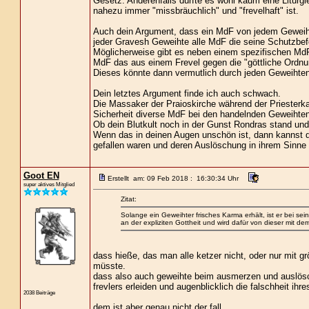
Gesetz. Anderenfalls dürfte es wohl kaum eine Liturg
nahezu immer "missbräuchlich" und "frevelhaft" ist.
Auch dein Argument, dass ein MdF von jedem Geweihten
jeder Gravesh Geweihte alle MdF die seine Schutzbef
Möglicherweise gibt es neben einem spezifischen MdF
MdF das aus einem Frevel gegen die "göttliche Ordnun
Dieses könnte dann vermutlich durch jeden Geweihte
Dein letztes Argument finde ich auch schwach.
Die Massaker der Praioskirche während der Priesterkai
Sicherheit diverse MdF bei den handelnden Geweihten
Ob dein Blutkult noch in der Gunst Rondras stand und d
Wenn das in deinen Augen unschön ist, dann kannst du
gefallen waren und deren Auslöschung in ihrem Sinne i
Goot EN
Erstellt am: 09 Feb 2018 : 16:30:34 Uhr
super aktives Mitglied
Zitat:
Solange ein Geweihter frisches Karma erhält, ist er bei se
an der expliziten Gottheit und wird dafür von dieser mit dem
dass hieße, das man alle ketzer nicht, oder nur mit g
müsste.
dass also auch geweihte beim ausmerzen und auslös
frevlers erleiden und augenblicklich die falschheit ih
2038 Beiträge
dem ist aber genau nicht der fall.