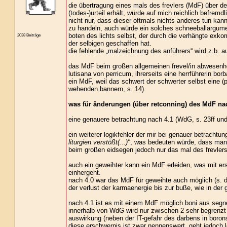
die übertragung eines mals des frevlers (MdF) über de
(todes-)urteil erhält, würde auf mich reichlich befremdl
nicht nur, dass dieser oftmals nichts anderes tun kan
zu handeln, auch würde ein solches schneeballargumen
boten des lichts selbst, der durch die verhängte exkom
2038 Beiträge
der selbigen geschaffen hat.
die fehlende „malzeichnung des anführers“ wird z.b. au
das MdF beim großen allgemeinen frevel/in abwesenheit
lutisana von perricum, ihrerseits eine herrführerin bor
ein MdF, weil das schwert der schwerter selbst eine 
wehenden bannern, s. 14).
was für änderungen (über retconning) des MdF nac
eine genauere betrachtung nach 4.1 (WdG, s. 23ff und
ein weiterer logikfehler der mir bei genauer betrachtung
liturgien verstößt(...)"
, was bedeuten würde, dass man
beim großen eidsegen jedoch nur das mal des frevlers (
auch ein geweihter kann ein MdF erleiden, was mit er
einhergeht.
nach 4.0 war das MdF für geweihte auch möglich (s. di
der verlust der karmaenergie bis zur buße, wie in der 
nach 4.1 ist es mit einem MdF möglich boni aus segnen
innerhalb von WdG wird nur zwischen 2 sehr begrenzt h
auswirkung (neben der IT-gefahr des darbens in boron
diese erschwernis ist zwar nennenswert, geht jedoch le