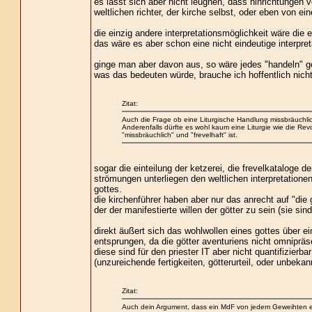
es lässt sich aber nicht leugnen, dass hinrichtunge
weltlichen richter, der kirche selbst, oder eben von ei
die einzig andere interpretationsmöglichkeit wäre die
das wäre es aber schon eine nicht eindeutige interpret
ginge man aber davon aus, so wäre jedes "handeln" ge
was das bedeuten würde, brauche ich hoffentlich nicht
Zitat:
Auch die Frage ob eine Liturgische Handlung missbräuchlic
Anderenfalls dürfte es wohl kaum eine Liturgie wie die R
"missbräuchlich" und "frevelhaft" ist.
sogar die einteilung der ketzerei, die frevelkataloge 
strömungen unterliegen den weltlichen interpretationen
gottes.
die kirchenführer haben aber nur das anrecht auf "die g
der der manifestierte willen der götter zu sein (sie sind
direkt äußert sich das wohlwollen eines gottes über e
entsprungen, da die götter aventuriens nicht omnipräs
diese sind für den priester IT aber nicht quantifizie
(unzureichende fertigkeiten, götterurteil, oder unbeka
Zitat:
Auch dein Argument, dass ein MdF von jedem Geweihten ent