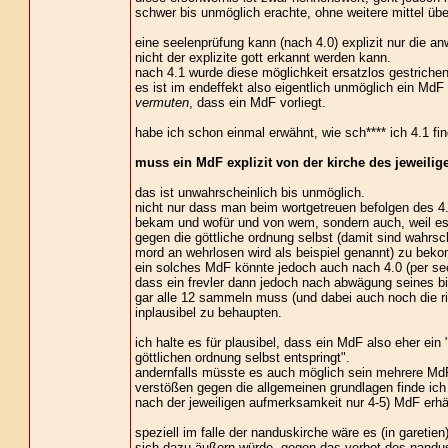
schwer bis unmöglich erachte, ohne weitere mittel üb
eine seelenprüfung kann (nach 4.0) explizit nur die 
nicht der explizite gott erkannt werden kann.
nach 4.1 wurde diese möglichkeit ersatzlos gestrichen
es ist im endeffekt also eigentlich unmöglich ein MdF
vermuten
, dass ein MdF vorliegt.
habe ich schon einmal erwähnt, wie sch**** ich 4.1 fi
muss ein MdF explizit von der kirche des jeweil
das ist unwahrscheinlich bis unmöglich.
nicht nur dass man beim wortgetreuen befolgen des 4.1
bekam und wofür und von wem, sondern auch, weil es 
gegen die göttliche ordnung selbst (damit sind wahrsc
mord an wehrlosen wird als beispiel genannt) zu bek
ein solches MdF könnte jedoch auch nach 4.0 (per se
dass ein frevler dann jedoch nach abwägung seines bis
gar alle 12 sammeln muss (und dabei auch noch die ri
inplausibel zu behaupten.
ich halte es für plausibel, dass ein MdF also eher ein 
göttlichen ordnung selbst entspringt".
andernfalls müsste es auch möglich sein mehrere MdF
verstößen gegen die allgemeinen grundlagen finde ic
nach der jeweiligen aufmerksamkeit nur 4-5) MdF erhäl
speziell im falle der nanduskirche wäre es (in garetie
sich dazu äußern würde, gegen das verbot des nandus