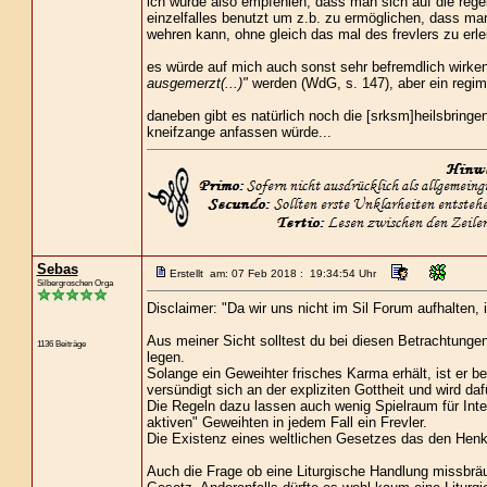
ich würde also empfehlen, dass man sich auf die reg
einzelfalles benutzt um z.b. zu ermöglichen, dass man
wehren kann, ohne gleich das mal des frevlers zu erle
es würde auf mich auch sonst sehr befremdlich wirken,
ausgemerzt(...)"
werden (WdG, s. 147), aber ein regim
daneben gibt es natürlich noch die [srksm]heilsbring
kneifzange anfassen würde...
Sebas
Erstellt am: 07 Feb 2018 : 19:34:54 Uhr
Silbergroschen Orga
Disclaimer: "Da wir uns nicht im Sil Forum aufhalten,
Aus meiner Sicht solltest du bei diesen Betrachtungen
1136 Beiträge
legen.
Solange ein Geweihter frisches Karma erhält, ist er be
versündigt sich an der expliziten Gottheit und wird da
Die Regeln dazu lassen auch wenig Spielraum für Inte
aktiven" Geweihten in jedem Fall ein Frevler.
Die Existenz eines weltlichen Gesetzes das den Henk
Auch die Frage ob eine Liturgische Handlung missbräu