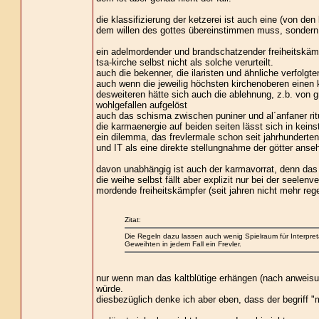
die klassifizierung der ketzerei ist auch eine (von den
dem willen des gottes übereinstimmen muss, sondern hä
ein adelmordender und brandschatzender freiheitskämp
tsa-kirche selbst nicht als solche verurteilt.
auch die bekenner, die ilaristen und ähnliche verfolgt
auch wenn die jeweilig höchsten kirchenoberen einen
desweiteren hätte sich auch die ablehnung, z.b. von g
wohlgefallen aufgelöst
auch das schisma zwischen puniner und al´anfaner ritus
die karmaenergie auf beiden seiten lässt sich in kein
ein dilemma, das frevlermale schon seit jahrhunderte
und IT als eine direkte stellungnahme der götter anse
davon unabhängig ist auch der karmavorrat, denn das 
die weihe selbst fällt aber explizit nur bei der seelen
mordende freiheitskämpfer (seit jahren nicht mehr reg
Zitat:
Die Regeln dazu lassen auch wenig Spielraum für Interpret
Geweihten in jedem Fall ein Frevler.
nur wenn man das kaltblütige erhängen (nach anweisung
würde.
diesbezüglich denke ich aber eben, dass der begriff "mu