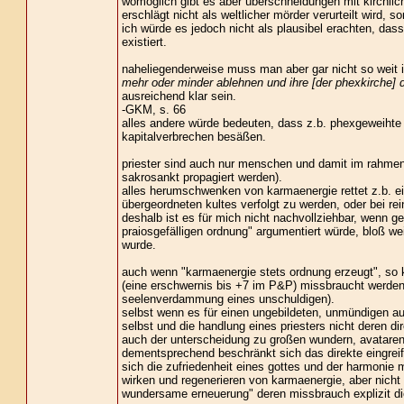
womöglich gibt es aber überschneidungen mit kirchlich
erschlägt nicht als weltlicher mörder verurteilt wird, 
ich würde es jedoch nicht als plausibel erachten, dass
existiert.
naheliegenderweise muss man aber gar nicht so weit 
mehr oder minder ablehnen und ihre [der phexkirche] d
ausreichend klar sein.
-GKM, s. 66
alles andere würde bedeuten, dass z.b. phexgeweihte du
kapitalverbrechen besäßen.
priester sind auch nur menschen und damit im rahmen d
sakrosankt propagiert werden).
alles herumschwenken von karmaenergie rettet z.b. ei
übergeordneten kultes verfolgt zu werden, oder bei re
deshalb ist es für mich nicht nachvollziehbar, wenn ge
praiosgefälligen ordnung" argumentiert würde, bloß weil
wurde.
auch wenn "karmaenergie stets ordnung erzeugt", so k
(eine erschwernis bis +7 im P&P) missbraucht werden u
seelenverdammung eines unschuldigen).
selbst wenn es für einen ungebildeten, unmündigen autor
selbst und die handlung eines priesters nicht deren dir
auch der unterscheidung zu großen wundern, avatare
dementsprechend beschränkt sich das direkte eingreife
sich die zufriedenheit eines gottes und der harmonie 
wirken und regenerieren von karmaenergie, aber nicht i
wundersame erneuerung" deren missbrauch explizit di