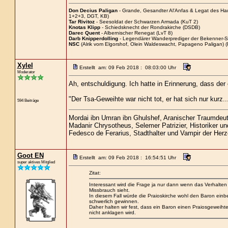
Don Decius Paligan
- Grande, Gesandter Al'Anfas & Legat des H
1+2+3, DGT, KB)
Tar Rivitoz
- Seesoldat der Schwarzen Armada (KuT 2)
Knotas Klipp
- Schiedsknecht der Rondrakirche (DSDB)
Darec Quent
- Albernischer Renegat (LvT 8)
Darb Knipperdolling
- Legendärer Wanderprediger der Bekenner-S
NSC
(Alrik vom Elgorshof, Olein Waldeswacht, Papageno Paligan) (
Xylel
Erstellt am: 09 Feb 2018 : 08:03:00 Uhr
Moderator
Ah, entschuldigung. Ich hatte in Erinnerung, dass der
"Der Tsa-Geweihte war nicht tot, er hat sich nur kur
594 Beiträge
Mordai ibn Umran ibn Ghulshef, Aranischer Traumdeu
Madanir Chrysotheus, Selemer Patrizier, Historiker u
Fedesco de Ferarius, Stadthalter und Vampir der Her
Goot EN
Erstellt am: 09 Feb 2018 : 16:54:51 Uhr
super aktives Mitglied
Zitat:
Interessant wird die Frage ja nur dann wenn das Verhalten 
Missbrauch sieht.
In diesem Fall würde die Praioskirche wohl den Baron einb
schwerlich gewinnen.
Daher halten wir fest, dass ein Baron einen Praiosgeweiht
nicht anklagen wird.