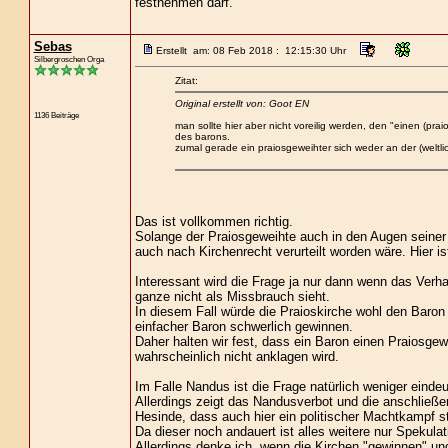
festnehmen darf.
Sebas
Erstellt am: 08 Feb 2018 : 12:15:30 Uhr
Silbergroschen Orga
Zitat:
Original erstellt von: Goot EN
1136 Beiträge
man sollte hier aber nicht voreilig werden, den "einen (p
des barons.
zumal gerade ein praiosgeweihter sich weder an der (weltl
Das ist vollkommen richtig.
Solange der Praiosgeweihte auch in den Augen seiner 
auch nach Kirchenrecht verurteilt worden wäre. Hier is
Interessant wird die Frage ja nur dann wenn das Verha
ganze nicht als Missbrauch sieht.
In diesem Fall würde die Praioskirche wohl den Baron
einfacher Baron schwerlich gewinnen.
Daher halten wir fest, dass ein Baron einen Praiosge
wahrscheinlich nicht anklagen wird.
Im Falle Nandus ist die Frage natürlich weniger eindeu
Allerdings zeigt das Nandusverbot und die anschließ
Hesinde, dass auch hier ein politischer Machtkampf st
Da dieser noch andauert ist alles weitere nur Spekulat
Allerdings denke ich, wenn die Kirchen "gewinnen" un