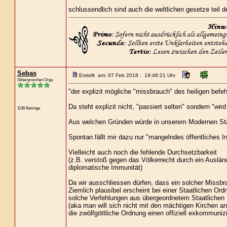
schlussendlich sind auch die weltlichen gesetze teil d
Sebas
Erstellt am: 07 Feb 2018 : 19:46:21 Uhr
Silbergroschen Orga
"der explizit mögliche "missbrauch" des heiligen befehl
Da steht explizit nicht, "passiert selten" sondern "wird
1136 Beiträge
Aus welchen Gründen würde in unserem Modernen Staa
Spontan fällt mir dazu nur "mangelndes öffentliches I
Vielleicht auch noch die fehlende Durchsetzbarkeit
(z.B. verstoß gegen das Völkerrecht durch ein Auslän
diplomatische Immunität)
Da wir ausschliessen dürfen, dass ein solcher Missbrau
Ziemlich plausibel erscheint bei einer Staatlichen Ord
solche Verfehlungen aus übergeordnetem Staatlichen In
(aka man will sich nicht mit den mächtigen Kirchen 
die zwölfgöttliche Ordnung einen offiziell exkommunizi