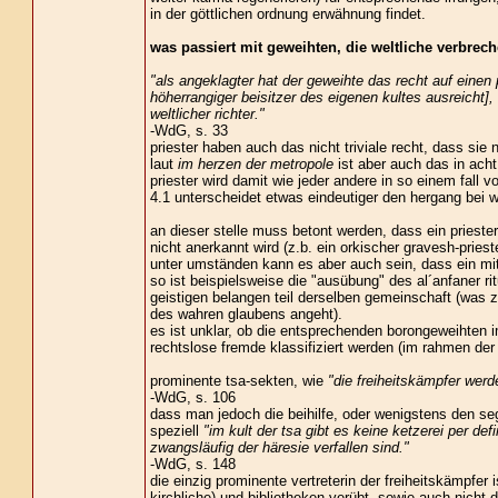
in der göttlichen ordnung erwähnung findet.
was passiert mit geweihten, die weltliche verbrec
"als angeklagter hat der geweihte das recht auf einen 
höherrangiger beisitzer des eigenen kultes ausreicht],
weltlicher richter."
-WdG, s. 33
priester haben auch das nicht triviale recht, dass sie 
laut
im herzen der metropole
ist aber auch das in acht
priester wird damit wie jeder andere in so einem fall v
4.1 unterscheidet etwas eindeutiger den hergang bei w
an dieser stelle muss betont werden, dass ein priester
nicht anerkannt wird (z.b. ein orkischer gravesh-priest
unter umständen kann es aber auch sein, dass ein mit
so ist beispielsweise die "ausübung" des al´anfaner rit
geistigen belangen teil derselben gemeinschaft (was z
des wahren glaubens angeht).
es ist unklar, ob die entsprechenden borongeweihten im 
rechtslose fremde klassifiziert werden (im rahmen de
prominente tsa-sekten, wie
"die freiheitskämpfer werde
-WdG, s. 106
dass man jedoch die beihilfe, oder wenigstens den sege
speziell
"im kult der tsa gibt es keine ketzerei per defi
zwangsläufig der häresie verfallen sind."
-WdG, s. 148
die einzig prominente vertreterin der freiheitskämpfer 
kirchliche) und bibliotheken verübt, sowie auch nicht