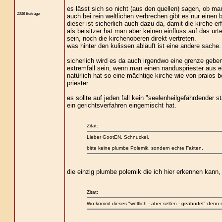
es lässt sich so nicht (aus den quellen) sagen, ob ma
2038 Beiträge
auch bei rein weltlichen verbrechen gibt es nur einen b
dieser ist sicherlich auch dazu da, damit die kirche e
als beisitzer hat man aber keinen einfluss auf das urt
sein, noch die kirchenoberen direkt vertreten.
was hinter den kulissen abläuft ist eine andere sache.
sicherlich wird es da auch irgendwo eine grenze geben
extremfall sein, wenn man einen nanduspriester aus 
natürlich hat so eine mächtige kirche wie von praios b
priester.
es sollte auf jeden fall kein "seelenheilgefährdender st
ein gerichtsverfahren eingemischt hat.
Zitat:
Lieber GootEN, Schnuckel,
bitte keine plumbe Polemik, sondern echte Fakten.
die einzig plumbe polemik die ich hier erkennen kann,
Zitat:
Wo kommt dieses "weltlich - aber selten - geahndet" denn 