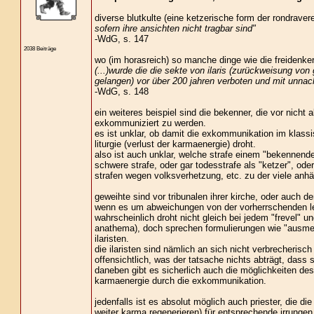
diverse blutkulte (eine ketzerische form der rondrave
sofern ihre ansichten nicht tragbar sind"
-WdG, s. 147
2038 Beiträge
wo (im horasreich) so manche dinge wie die freidenker 
(...)wurde die die sekte von ilaris (zurückweisung von 
gelangen) vor über 200 jahren verboten und mit unnach
-WdG, s. 148
ein weiteres beispiel sind die bekenner, die vor nicht 
exkommuniziert zu werden.
es ist unklar, ob damit die exkommunikation im klassis
liturgie (verlust der karmaenergie) droht.
also ist auch unklar, welche strafe einem "bekennend
schwere strafe, oder gar todesstrafe als "ketzer", ode
strafen wegen volksverhetzung, etc. zu der viele anh
geweihte sind vor tribunalen ihrer kirche, oder auch d
wenn es um abweichungen von der vorherrschenden l
wahrscheinlich droht nicht gleich bei jedem "frevel" un
anathema), doch sprechen formulierungen wie "ausmer
ilaristen.
die ilaristen sind nämlich an sich nicht verbrecherisc
offensichtlich, was der tatsache nichts abträgt, dass
daneben gibt es sicherlich auch die möglichkeiten des
karmaenergie durch die exkommunikation.
jedenfalls ist es absolut möglich auch priester, die 
weiter karma regenerieren) für entsprechende irrungen