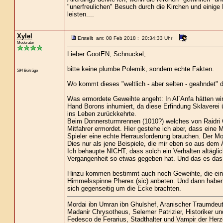
"unerfreulichen" Besuch durch die Kirchen und einige
leisten....
Xylel
Erstellt am: 08 Feb 2018 : 20:34:33 Uhr
Moderator
Lieber GootEN, Schnuckel,
bitte keine plumbe Polemik, sondern echte Fakten.
594 Beiträge
Wo kommt dieses "weltlich - aber selten - geahndet" d
Was ermordete Geweihte angeht: In Al´Anfa hätten wir
Hand Borons inhumiert, da diese Erfindung Sklaverei ü
ins Leben zurückkehrte.
Beim Donnersturmrennen (1010?) welches von Raidri C
Mitfahrer ermordet. Hier gestehe ich aber, dass eine 
Spieler eine echte Herrausforderung brauchen. Der M
Dies nur als jene Beispiele, die mir eben so aus dem Ä
Ich behaupte NICHT, dass solch ein Verhalten altäglic
Vergangenheit so etwas gegeben hat. Und das es das
Hinzu kommen bestimmt auch noch Geweihte, die einf
Himmelsspinne Pherex (sic) anbeten. Und dann haben w
sich gegenseitig um die Ecke brachten.
Mordai ibn Umran ibn Ghulshef, Aranischer Traumdeu
Madanir Chrysotheus, Selemer Patrizier, Historiker u
Fedesco de Ferarius, Stadthalter und Vampir der Her