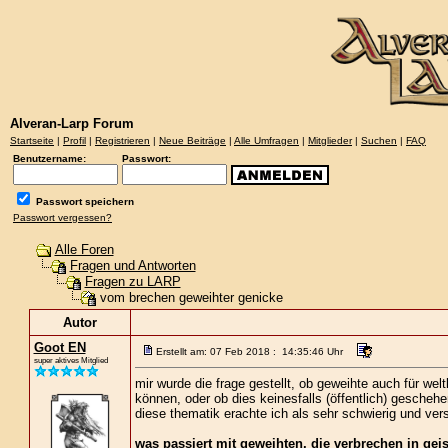
Alveran-Larp Forum
Startseite
|
Profil
|
Registrieren
|
Neue Beiträge
|
Alle Umfragen
|
Mitglieder
|
Suchen
|
FAQ
Benutzername:
Passwort:
Passwort speichern
Passwort vergessen?
Alle Foren
Fragen und Antworten
Fragen zu LARP
vom brechen geweihter genicke
Autor
Goot EN
Erstellt am: 07 Feb 2018 : 14:35:46 Uhr
super aktives Mitglied
mir wurde die frage gestellt, ob geweihte auch für welt
können, oder ob dies keinesfalls (öffentlich) geschehe
diese thematik erachte ich als sehr schwierig und vers
was passiert mit geweihten, die verbrechen in gei