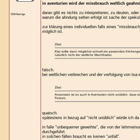
in aventurien wird der missbrauch weltlich geahnd
daran gibt es nichts zu interpretieren, zu deuten, ode
2038 Beiträge
warum die ahndung selten erfolgt ist sache der spekul
zur klärung eines individuellen falls eines "missbrauc
möglich
ist.
Zitat:
Klar sollte dann möglichst schnell ein passendes Kirchenge
natürlich nicht der weltliche Machthaber.
falsch.
bei weltlichen verbrechen und der verfolgung von tsa-
Zitat:
Ansonsten ist es auch in Aventurien nicht unüblich, dass ei
Festum.
quatsch.
spätestens in bezug auf "nicht unüblich" würde ich da
in falle "unbequemer geweihte", die von der lehrmeinu
durchgeführt.
in solchen fällen braucht es keinen "unfall".