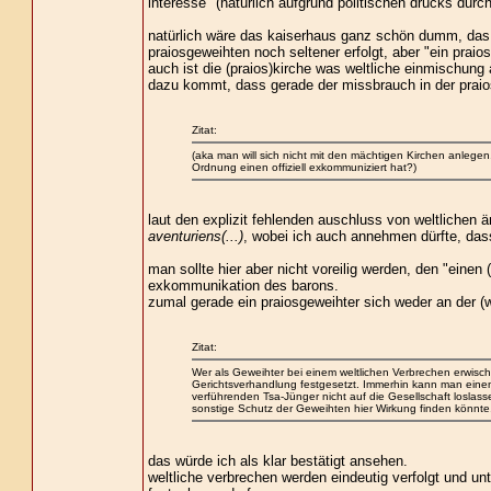
interesse" (natürlich aufgrund politischen drucks durc
natürlich wäre das kaiserhaus ganz schön dumm, das m
praiosgeweihten noch seltener erfolgt, aber "ein praios
auch ist die (praios)kirche was weltliche einmischung a
dazu kommt, dass gerade der missbrauch in der praiosk
Zitat:
(aka man will sich nicht mit den mächtigen Kirchen anleg
Ordnung einen offiziell exkommuniziert hat?)
laut den explizit fehlenden auschluss von weltlichen 
aventuriens(...)
, wobei ich auch annehmen dürfte, das
man sollte hier aber nicht voreilig werden, den "eine
exkommunikation des barons.
zumal gerade ein praiosgeweihter sich weder an der (w
Zitat:
Wer als Geweihter bei einem weltlichen Verbrechen erwisch
Gerichtsverhandlung festgesetzt. Immerhin kann man eine
verführenden Tsa-Jünger nicht auf die Gesellschaft loslass
sonstige Schutz der Geweihten hier Wirkung finden könnte
das würde ich als klar bestätigt ansehen.
weltliche verbrechen werden eindeutig verfolgt und un