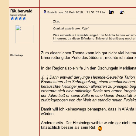
Räuberwald
Erstellt am: 08 Feb 2018 : 21:51:57 Uhr
Senior Mitglied
Zitat:
Original erstellt von: Xylel
Was ermordete Geweihte angeht: In Al´Anfa hätten wir sch
inhumiert, da diese Erfindung Sklaverei überflüssig machen
Zum eigentlichen Thema kann ich gar nicht viel beitr
812 Beiträge
Ehrenrettung der Perle des Südens, möchte ich aber 
In der Regionalspielhilfe „In den Dschungeln Meridianas
„[...] Dann entwarf der junge Hesinde-Geweihte Tarion
Baumeisters den Schrägaufzug, einen mechanischen Auf
berauschte Hellinger jedoch allerorten zu predigen b
erbarmte sich eine mitleidige Seele des armen Irregel
der Jahre ließ er seine Zelle in eine kleine Werkstat
zurückgezogen von der Welt an ständig neuen Projekt
Damit will ich keineswegs behaupten, dass in Al'Anf
würden.
Andererseits: Der Hesindegeweihte wurde gar nicht erm
tatsächlich besser als sein Ruf.