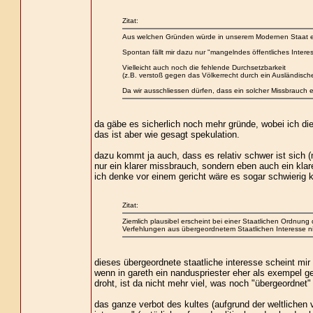
Zitat:
Aus welchen Gründen würde in unserem Modernen Staat ei
Spontan fällt mir dazu nur "mangelndes öffentliches Intere
Vielleicht auch noch die fehlende Durchsetzbarkeit
(z.B. verstoß gegen das Völkerrecht durch ein Ausländisch
Da wir ausschliessen dürfen, dass ein solcher Missbrauch ei
da gäbe es sicherlich noch mehr gründe, wobei ich die
das ist aber wie gesagt spekulation.
dazu kommt ja auch, dass es relativ schwer ist sich (n
nur ein klarer missbrauch, sondern eben auch ein klar
ich denke vor einem gericht wäre es sogar schwierig kl
Zitat:
Ziemlich plausibel erscheint bei einer Staatlichen Ordnung 
Verfehlungen aus übergeordnetem Staatlichen Interesse nic
dieses übergeordnete staatliche interesse scheint mir
wenn in gareth ein nanduspriester eher als exempel ge
droht, ist da nicht mehr viel, was noch "übergeordnet"
das ganze verbot des kultes (aufgrund der weltlichen 