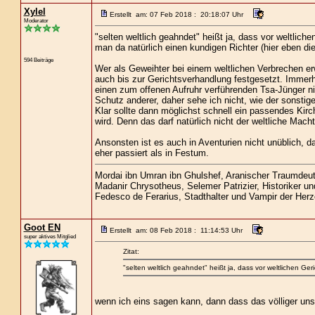
Xylel
Erstellt am: 07 Feb 2018 : 20:18:07 Uhr
Moderator
"selten weltlich geahndet" heißt ja, dass vor weltlic
man da natürlich einen kundigen Richter (hier eben die
594 Beiträge
Wer als Geweihter bei einem weltlichen Verbrechen er
auch bis zur Gerichtsverhandlung festgesetzt. Immer
einen zum offenen Aufruhr verführenden Tsa-Jünger nic
Schutz anderer, daher sehe ich nicht, wie der sonstig
Klar sollte dann möglichst schnell ein passendes Kirc
wird. Denn das darf natürlich nicht der weltliche Mach
Ansonsten ist es auch in Aventurien nicht unüblich, d
eher passiert als in Festum.
Mordai ibn Umran ibn Ghulshef, Aranischer Traumdeu
Madanir Chrysotheus, Selemer Patrizier, Historiker u
Fedesco de Ferarius, Stadthalter und Vampir der Her
Goot EN
Erstellt am: 08 Feb 2018 : 11:14:53 Uhr
super aktives Mitglied
Zitat:
"selten weltlich geahndet" heißt ja, dass vor weltlichen Geri
wenn ich eins sagen kann, dann dass das völliger unsi