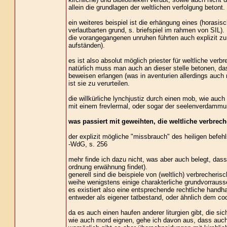
allein die grundlagen der weltlichen verfolgung betont.
ein weiteres beispiel ist die erhängung eines (horasis
verlautbarten grund, s. briefspiel im rahmen von SIL).
die vorangegangenen unruhen führten auch explizit zu
aufständen).
es ist also absolut möglich priester für weltliche ver
natürlich muss man auch an dieser stelle betonen, da
beweisen erlangen (was in aventurien allerdings auch 
ist sie zu verurteilen.
die willkürliche lynchjustiz durch einen mob, wie a
mit einem frevlermal, oder sogar der seelenverdammun
was passiert mit geweihten, die weltliche verbrec
der explizit mögliche "missbrauch" des heiligen befeh
-WdG, s. 256
mehr finde ich dazu nicht, was aber auch belegt, dass 
ordnung erwähnung findet).
generell sind die beispiele von (weltlich) verbrecheri
weihe wenigstens einige charakterliche grundvorrausse
es existiert also eine entsprechende rechtliche handh
entweder als eigener tatbestand, oder ähnlich dem co
da es auch einen haufen anderer liturgien gibt, die sic
wie auch mord eignen, gehe ich davon aus, dass auch a