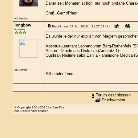
Daher seit Monaten schon: nur noch profane Charak
Gruß, Gerrit/Phex
602 Beiträge
longbow
Erstellt am: 09 Jan 2018 : 21:27:52 Uhr
Moderator
Es wurde leider nur explizit von Magiern gesprochen
Adeptus-Leutnant Leorand vom Berg-Rothenfels (SG
Aurion - Druide aus Drakonia (Ambratz 1)
Qushrah Nedime saba Eshila - aranische Medica (Sd
---
251 Beiträge
Silbertaler-Team
Forum geschlossen
Druckversion
© Copyright 2001-2026 by
Jan Fey
Alle Rechte vorbehalten.