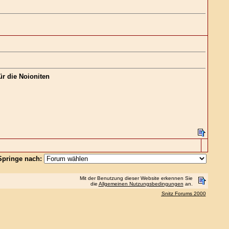
ür die Noioniten
Springe nach:
Mit der Benutzung dieser Website erkennen Sie
die
Allgemeinen Nutzungsbedingungen
an.
Snitz Forums 2000