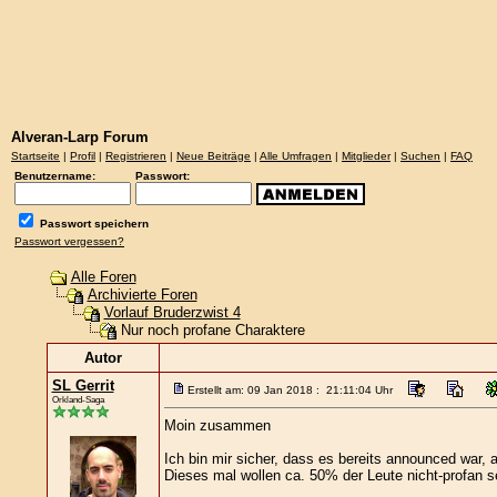
Alveran-Larp Forum
Startseite
|
Profil
|
Registrieren
|
Neue Beiträge
|
Alle Umfragen
|
Mitglieder
|
Suchen
|
FAQ
Benutzername:
Passwort:
Passwort speichern
Passwort vergessen?
Alle Foren
Archivierte Foren
Vorlauf Bruderzwist 4
Nur noch profane Charaktere
Autor
SL Gerrit
Erstellt am: 09 Jan 2018 : 21:11:04 Uhr
Orkland-Saga
Moin zusammen
Ich bin mir sicher, dass es bereits announced war, 
Dieses mal wollen ca. 50% der Leute nicht-profan se