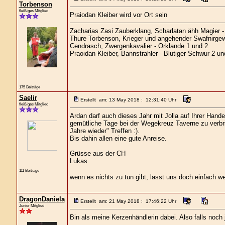
Torbenson
fleißiges Mitglied
Praiodan Kleiber wird vor Ort sein
Zacharias Zasi Zauberklang, Scharlatan ähh Magier - 
Thure Torbenson, Krieger und angehender Swafnirgew
Cendrasch, Zwergenkavalier - Orklande 1 und 2
Praoidan Kleiber, Bannstrahler - Blutiger Schwur 2 u
175 Beiträge
Saelir
Erstellt am: 13 May 2018 : 12:31:40 Uhr
fleißiges Mitglied
Ardan darf auch dieses Jahr mit Jolla auf Ihrer Hand
gemütliche Tage bei der Wegekreuz Taverne zu verbri
Jahre wieder" Treffen :).
Bis dahin allen eine gute Anreise.
Grüsse aus der CH
Lukas
111 Beiträge
wenn es nichts zu tun gibt, lasst uns doch einfach w
DragonDaniela
Erstellt am: 21 May 2018 : 17:46:22 Uhr
Junior Mitglied
Bin als meine Kerzenhändlerin dabei. Also falls noch