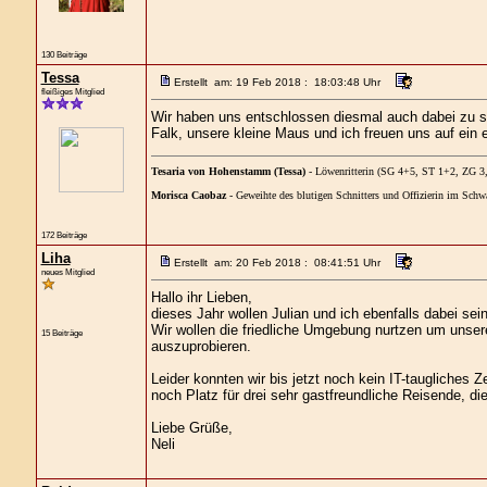
130 Beiträge
Tessa
Erstellt am: 19 Feb 2018 : 18:03:48 Uhr
fleißiges Mitglied
Wir haben uns entschlossen diesmal auch dabei zu s
Falk, unsere kleine Maus und ich freuen uns auf e
Tesaria von Hohenstamm (Tessa)
- Löwenritterin (SG 4+5, ST 1+2, ZG 
Morisca Caobaz
- Geweihte des blutigen Schnitters und Offizierin im Sc
172 Beiträge
Liha
Erstellt am: 20 Feb 2018 : 08:41:51 Uhr
neues Mitglied
Hallo ihr Lieben,
dieses Jahr wollen Julian und ich ebenfalls dabei sei
Wir wollen die friedliche Umgebung nurtzen um unser
15 Beiträge
auszuprobieren.
Leider konnten wir bis jetzt noch kein IT-taugliches Ze
noch Platz für drei sehr gastfreundliche Reisende, d
Liebe Grüße,
Neli