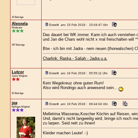
32 Beiträge
Alexxela
Erstellt am: 15 Feb 2018 : 15:04:47 Uhr
Moderator
Das dauert bei WK immer. Kann ich auch verstehen da
und Jan die Chars wohl nicht x mal freischalten will ^
297 Beiträge
Btw - ich bin mit Jadra - nem neuen (thorwalschen) Ch
Charlink: Raska - Saliah - Jadra u.a.
Lutzor
Erstellt am: 16 Feb 2018 : 05:55:11 Uhr
Junior Mitglied
Kein Wegekreuz ohne guten Rum!
Also wird Rondrigo auch anwesend sein...
91 Beiträge
jea
Erstellt am: 19 Feb 2018 : 09:44:04 Uhr
fleißiges Mitglied
Melletrina Wasserau,Koscher Köchin auf Reisen, wird 
Und, damit‘s nicht langweilig wird, bringe ich noch me
zu larpen. Seid nett zu ihnen!
Kleider machen Leute! :-)