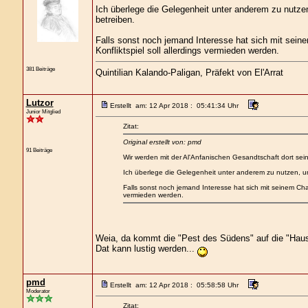
Ich überlege die Gelegenheit unter anderem zu nutze
betreiben.
Falls sonst noch jemand Interesse hat sich mit seine
Konfliktspiel soll allerdings vermieden werden.
381 Beiträge
Quintilian Kalando-Paligan, Präfekt von El'Arrat
Lutzor
Erstellt am: 12 Apr 2018 : 05:41:34 Uhr
Junior Mitglied
Zitat:
Original erstellt von: pmd
91 Beiträge
Wir werden mit der Al'Anfanischen Gesandtschaft dort sein
Ich überlege die Gelegenheit unter anderem zu nutzen, um
Falls sonst noch jemand Interesse hat sich mit seinem Char
vermieden werden.
Weia, da kommt die "Pest des Südens" auf die "Haus
Dat kann lustig werden...
pmd
Erstellt am: 12 Apr 2018 : 05:58:58 Uhr
Moderator
Zitat: