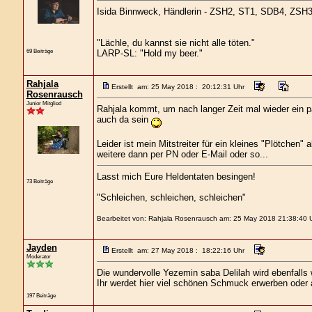
Isida Binnweck, Händlerin - ZSH2, ST1, SDB4, Z
"Lächle, du kannst sie nicht alle töten."
69 Beiträge
LARP-SL: "Hold my beer."
Rahjala
Erstellt am: 25 May 2018 : 20:12:31 Uhr
Rosenrausch
Junior Mitglied
Rahjala kommt, um nach langer Zeit mal wieder ein p
auch da sein
Leider ist mein Mitstreiter für ein kleines "Plötchen"
weitere dann per PN oder E-Mail oder so...
Lasst mich Eure Heldentaten besingen!
73 Beiträge
"Schleichen, schleichen, schleichen"
Bearbeitet von: Rahjala Rosenrausch am: 25 May 2018 21:38:40 
Jayden
Erstellt am: 27 May 2018 : 18:22:16 Uhr
Moderator
Die wundervolle Yezemin saba Delilah wird ebenfalls w
Ihr werdet hier viel schönen Schmuck erwerben oder
197 Beiträge