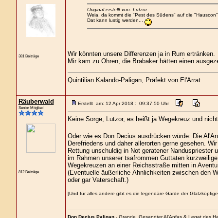
Original erstellt von: Lutzor
Weia, da kommt die "Pest des Südens" auf die "Hauscon"
Dat kann lustig werden...
Wir könnten unsere Differenzen ja in Rum ertränken.
381 Beiträge
Mir kam zu Ohren, die Brabaker hätten einen ausgez
Quintilian Kalando-Paligan, Präfekt von El'Arrat
Räuberwald
Erstellt am: 12 Apr 2018 : 09:37:50 Uhr
Senior Mitglied
Keine Sorge, Lutzor, es heißt ja Wegekreuz und nich
Oder wie es Don Decius ausdrücken würde: Die Al'Anf
Derefriedens und daher allerorten gerne gesehen. Wir 
Rettung unschuldig in Not geratener Nanduspriester u
im Rahmen unserer tsafrommen Guttaten kurzweilige A
Wegekreuzen an einer Reichsstraße mitten in Aventur
(Eventuelle äußerliche Ähnlichkeiten zwischen den Wa
812 Beiträge
oder gar Vaterschaft.)
[Und für alles andere gibt es die legendäre Garde der Glatzköpfig
Don Decius Paligan
- Grande, Gesandter Al'Anfas & Legat des H