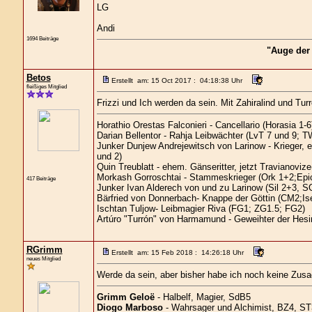
LG
Andi
1694 Beiträge
"Auge der
Betos
Erstellt am: 15 Oct 2017 : 04:18:38 Uhr
fleißiges Mitglied
Frizzi und Ich werden da sein. Mit Zahiralind und Turr
Horathio Orestas Falconieri - Cancellario (Horasia 1-6
Darian Bellentor - Rahja Leibwächter (LvT 7 und 9; T
Junker Dunjew Andrejewitsch von Larinow - Krieger,
und 2)
Quin Treublatt - ehem. Gänseritter, jetzt Travianovi
Morkash Gorroschtai - Stammeskrieger (Ork 1+2;Epi
417 Beiträge
Junker Ivan Alderech von und zu Larinow (Sil 2+3, 
Bärfried von Donnerbach- Knappe der Göttin (CM2;Ise
Ischtan Tuljow- Leibmagier Riva (FG1; ZG1.5; FG2)
Artúro "Turrón" von Harmamund - Geweihter der Hes
RGrimm
Erstellt am: 15 Feb 2018 : 14:26:18 Uhr
neues Mitglied
Werde da sein, aber bisher habe ich noch keine Zu
Grimm Geloë
- Halbelf, Magier, SdB5
Diogo Marboso
- Wahrsager und Alchimist, BZ4, S