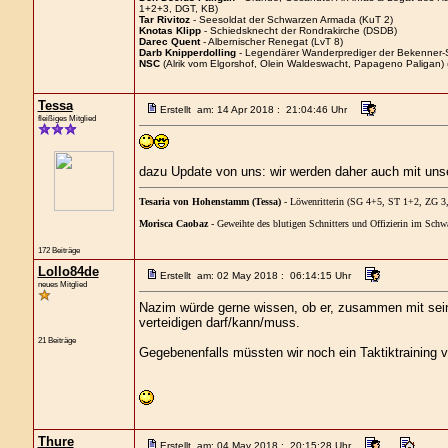
1+2+3, DGT, KB)
Tar Rivitoz
- Seesoldat der Schwarzen Armada (KuT 2)
Knotas Klipp
- Schiedsknecht der Rondrakirche (DSDB)
Darec Quent
- Albernischer Renegat (LvT 8)
Darb Knipperdolling
- Legendärer Wanderprediger der Bekenner-
NSC
(Alrik vom Elgorshof, Olein Waldeswacht, Papageno Paligan) 
Tessa
Erstellt am: 14 Apr 2018 : 21:04:46 Uhr
fleißiges Mitglied
dazu Update von uns: wir werden daher auch mit uns
Tesaria von Hohenstamm (Tessa)
- Löwenritterin (SG 4+5, ST 1+2, ZG 
Morisca Caobaz
- Geweihte des blutigen Schnitters und Offizierin im Sc
172 Beiträge
Lollo84de
Erstellt am: 02 May 2018 : 06:14:15 Uhr
neues Mitglied
Nazim würde gerne wissen, ob er, zusammen mit seinen
verteidigen darf/kann/muss.
21 Beiträge
Gegebenenfalls müssten wir noch ein Taktiktraining v
Thure
Erstellt am: 04 May 2018 : 20:15:28 Uhr