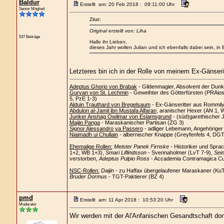
Baldur
Erstellt am: 20 Feb 2018 : 09:11:00 Uhr
Senior Mitglied
Zitat:
Original erstellt von: Liha
537 Beiträge
Hallo ihr Lieben,
dieses Jahr wollen Julian und ich ebenfalls dabei sein, in
Letzteres bin ich in der Rolle von meinem Ex-Gänserit
Adeptus Ghorio von Brabak
- Gildenmagier, Absolvent der Dunk
Gurvan von St. Lechmin
- Geweihter des Götterfürsten (PRAios)
5, PzE 1-3)
Alduin Trauthard von Bregelsaum
- Ex-Gänseritter aus Rommil
Abdulon al-Jamil ibn Mustafa Alfaran
, aranischer Hexer (AN 1, 
Junker Anshag Owilmar von Eslamsgrund
- (süd)garethischer 
Maijin Panga
- Maraskanischer Partisan (ZG 3)
Signor Alessandro ya Passero
- adliger Lebemann, Angehörige
Niaimadh ui Chullain
- albernischer Knappe (Greyfenfels 4, DGT
Ehemalige Rollen:
Meister Panek Firnske
- Historiker und Spra
1+2, WB 1+3),
Smari Liflindsson
- Svennaholmer (LvT 7-9),
Sein
verstorben,
Adeptus Pulpio Ross
- Accademia Contramagica Cus
NSC-Rollen:
Daijin
- zu Haffax übergelaufener Maraskaner (Ku
Bruder Dormus
- TGT-Paktierer (BZ 4)
pmd
Erstellt am: 11 Apr 2018 : 10:53:20 Uhr
Moderator
Wir werden mit der Al'Anfanischen Gesandtschaft dort