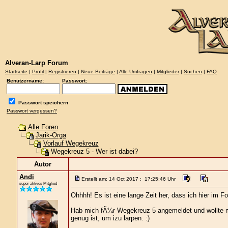
Alveran-Larp Forum
Startseite
|
Profil
|
Registrieren
|
Neue Beiträge
|
Alle Umfragen
|
Mitglieder
|
Suchen
|
FAQ
Benutzername:
Passwort:
Passwort speichern
Passwort vergessen?
Alle Foren
Jarik-Orga
Vorlauf Wegekreuz
Wegekreuz 5 - Wer ist dabei?
Autor
Andi
Erstellt am: 14 Oct 2017 : 17:25:46 Uhr
super aktives Mitglied
Ohhhh! Es ist eine lange Zeit her, dass ich hier im Fo
Hab mich fÃ¼r Wegekreuz 5 angemeldet und wollte m
genug ist, um izu larpen. :)