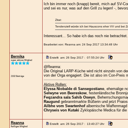
Ich bin immer noch (knapp) bereit, mich auf SV-Co
und sei es nur, was auf den Grill zu legen! -, bevo
Zitat:
Tendenziell würde ich bei Hauscons eher VV und bei Z
Interessant... So habe ich das noch nie betrachtet.
Bearbeitet von: Reanna am: 24 Sep 2017 13:34:48 Uhr
Bernika
Erstellt am: 26 Sep 2017 : 07:55:24 Uhr
super aktives Mitglied
@Reanna:
Die Original LARP-Küche wird nicht einzeln von de
von der Orga engagiert. Die ist also im Con-Preis 
2102 Beiträge
Aktive Rollen:
Elyssa Niobalde di Sansegostiano
, ehemalige n
Selwyne von Beereskow
, festenländische Bronnja
Feqzandra sala Sahib Oswyn
, Beherrschungsmagi
Raugund
gebranntmarkte Büßerin und jetzt Praios
Ailbhe vom Swartenhof
albernische Waffenmagd 
Chryseis von Kutaki
Zyklopäische Medica für die
Reanna
Erstellt am: 26 Sep 2017 : 13:40:27 Uhr
fleißiges Mitglied