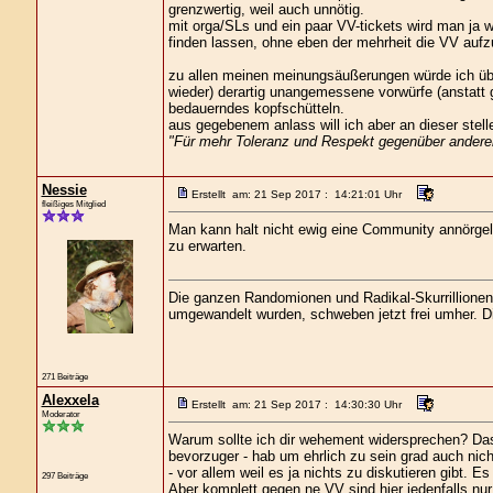
grenzwertig, weil auch unnötig.
mit orga/SLs und ein paar VV-tickets wird man ja w
finden lassen, ohne eben der mehrheit die VV aufz
zu allen meinen meinungsäußerungen würde ich üb
wieder) derartig unangemessene vorwürfe (anstatt g
bedauerndes kopfschütteln.
aus gegebenem anlass will ich aber an dieser stelle
"Für mehr Toleranz und Respekt gegenüber andere
Nessie
Erstellt am: 21 Sep 2017 : 14:21:01 Uhr
fleißiges Mitglied
Man kann halt nicht ewig eine Community annörg
zu erwarten.
Die ganzen Randomionen und Radikal-Skurrillionen, 
umgewandelt wurden, schweben jetzt frei umher. Die
271 Beiträge
Alexxela
Erstellt am: 21 Sep 2017 : 14:30:30 Uhr
Moderator
Warum sollte ich dir wehement widersprechen? Das
bevorzuger - hab um ehrlich zu sein grad auch nich
- vor allem weil es ja nichts zu diskutieren gibt. Es
297 Beiträge
Aber komplett gegen ne VV sind hier jedenfalls nur 