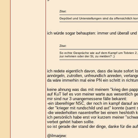
Zitat:
Gepöbel und Unterstellungen sind da offensichtlich kon
ich würde sogar behaupten: immer und überall und 
Zitat:
So echte Gespräche wie auf dem Kampf um Tobrien 2, 
zur nehmen oder der SL zu melden? ;)
ich redete eigentlich davon, dass die leute sofort l
annörgeln, zutrollen, unfreundlich anreden, verlang
da wäre immerhin mal eine PN ein schritt in richtu
keine ahnung was das mit meinem "krieg den pappn
auf KuT lief es von meiner warte aus wesentlich ges
mir sind nur 3 unangemessene fälle bekannt:
-ein übereifriger NSC, der noch im kampf darauf an
-der "krieger mit rundschild und axt" konnte (samt s
-die wiederholten nasentreffer bei einem heshtot
ich persönlich habe erst vor kurzem meiner "schwar
verbot gehört haben sollte.
so ist gerade der stand der dinge, danke für die a
@ilmarjew: