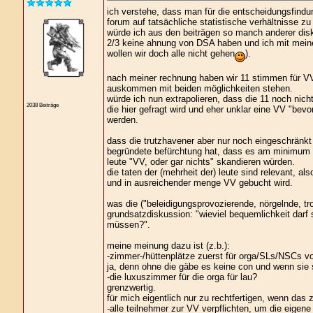
ich verstehe, dass man für die entscheidungsfindu
forum auf tatsächliche statistische verhältnisse zu
würde ich aus den beiträgen so manch anderer dis
2/3 keine ahnung von DSA haben und ich mit meine
wollen wir doch alle nicht gehen
).
nach meiner rechnung haben wir 11 stimmen für V
auskommen mit beiden möglichkeiten stehen.
würde ich nun extrapolieren, dass die 11 noch nicht
2038 Beiträge
die hier gefragt wird und eher unklar eine VV "be
werden.
dass die trutzhavener aber nur noch eingeschränkt 
begründete befürchtung hat, dass es am minimum sc
leute "VV, oder gar nichts" skandieren würden.
die taten der (mehrheit der) leute sind relevant, als
und in ausreichender menge VV gebucht wird.
was die ("beleidigungsprovozierende, nörgelnde, trol
grundsatzdiskussion: "wieviel bequemlichkeit darf
müssen?".
meine meinung dazu ist (z.b.):
-zimmer-/hüttenplätze zuerst für orga/SLs/NSCs v
ja, denn ohne die gäbe es keine con und wenn sie
-die luxuszimmer für die orga für lau?
grenzwertig.
für mich eigentlich nur zu rechtfertigen, wenn da
-alle teilnehmer zur VV verpflichten, um die eigen