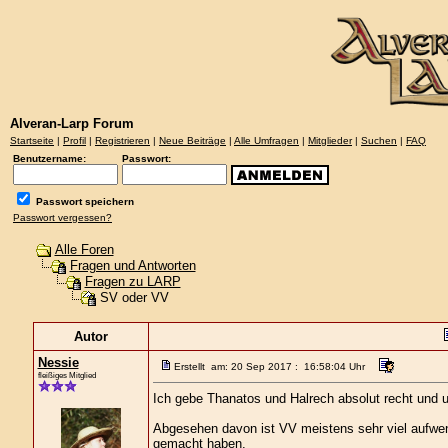
Alveran-Larp Forum
Startseite
|
Profil
|
Registrieren
|
Neue Beiträge
|
Alle Umfragen
|
Mitglieder
|
Suchen
|
FAQ
Benutzername:
Passwort:
Passwort speichern
Passwort vergessen?
Alle Foren
Fragen und Antworten
Fragen zu LARP
SV oder VV
Autor
Nessie
Erstellt am: 20 Sep 2017 : 16:58:04 Uhr
fleißiges Mitglied
Ich gebe Thanatos und Halrech absolut recht und u
Abgesehen davon ist VV meistens sehr viel aufwend
gemacht haben.