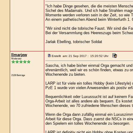
"Ich habe Dinge gesehen, die die meisten Mensche
Sichel des Madamals. Und ich habe Strahlen magis
Momente werden verloren sein in der Zeit, so wie 
An einem pathetischen Abend beim Winterfurth 1. G
"Wir sind nicht die tobrische Faust. Wir sind die Fa
Bei der Versammlung des Heereszugs beim Schwa
Jarlak Ebelling, tobrischer Soldat
Ilmarjew
Erstellt am: 21 Sep 2017 : 15:20:52 Uhr
Moderator
Sascha, ich habe bisher einmal Orga gemacht und
ehrenämtlich, weil wir es schön finden, etwas zu o
Wochenende zu bieten.
2128 Beiträge
LARP ist für viele ein tolles Hobby (kein Lifestyle
PzE 1 wurde von vielen Anwesenden als postiv erfa
Bequemlichkeit oder Luxussucht ist auf keinem Fal
Orga-Arbeit ist alles andere als bequem. Es kostet u
Wochenende, wo 70 zufriedene Menschen dieses to
Wenn die Orga dann zufällig einmal ein Luxuszimme
Arbeit für diese Orga. Dass zuerst die NSCs in ein
den Spielern ein tolles Wochenende zu besorgen.
LARP ist definitiv nicht ein Hobby ohne Kosten und