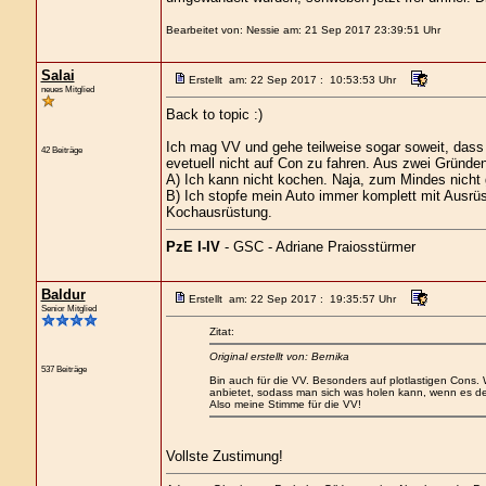
Bearbeitet von: Nessie am: 21 Sep 2017 23:39:51 Uhr
Salai
Erstellt am: 22 Sep 2017 : 10:53:53 Uhr
neues Mitglied
Back to topic :)
Ich mag VV und gehe teilweise sogar soweit, dass 
42 Beiträge
evetuell nicht auf Con zu fahren. Aus zwei Gründen
A) Ich kann nicht kochen. Naja, zum Mindes nicht
B) Ich stopfe mein Auto immer komplett mit Ausrüst
Kochausrüstung.
PzE I-IV
- GSC - Adriane Praiosstürmer
Baldur
Erstellt am: 22 Sep 2017 : 19:35:57 Uhr
Senior Mitglied
Zitat:
Original erstellt von: Bernika
537 Beiträge
Bin auch für die VV. Besonders auf plotlastigen Cons. W
anbietet, sodass man sich was holen kann, wenn es der P
Also meine Stimme für die VV!
Vollste Zustimung!