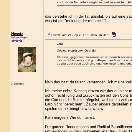
auch für die Minderheit möglichest viel zu erreichen. A
das verstehe ich in der tat absolut, bis auf eine sa
was ist die "meinung der mehrheit"?
Nessie
Erstellt am: 21 Sep 2017 : 23:37:16 Uhr
fleißiges Mitglied
Zitat:
Original erstellt von: Goot EN
@nessie: gegenwind bekomme ich so ziemlich seit mei
das ist nichts neues und grundlegend auch nichts schle
es gibt aber eben auch eine unangemessene und unsachl
Nein das hast du falsch verstanden. Ich meine kein
271 Beiträge
Ich meine echte Konsequenzen wie das du nicht me
schon recht ruhig und zurückhalten auf den Cons bi
die Con und die Spieler nörgelst, weil sie zb viel 
Larp nicht "bereichern", Zauber anders darstellen 
spielen dir nix bringt usw usw usw
Kein nörgeln? Wie du meinst.
Die ganzen Randomionen und Radikal-Skurrillionen, 
umgewandelt wurden, schweben jetzt frei umher. Die