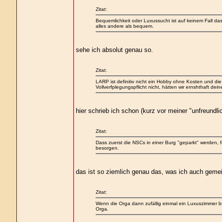
Zitat:
Bequemlichkeit oder Luxussucht ist auf keinem Fall das
alles andere als bequem.
sehe ich absolut genau so.
Zitat:
LARP ist definitiv nicht ein Hobby ohne Kosten und di
Vollverfplegungspflicht nicht, hätten wir ernshthaft de
hier schrieb ich schon (kurz vor meiner "unfreundl
Zitat:
Dass zuerst die NSCs in einer Burg "geparkt" werden, f
besorgen.
das ist so ziemlich genau das, was ich auch gemei
Zitat:
Wenn die Orga dann zufällig einmal ein Luxuszimmer bu
Orga.