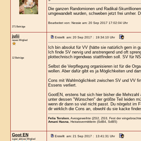
Die ganzen Randomionen und Radikal-Skurrillionen, 
umgewandelt wurden, schweben jetzt frei umher. Die
Bearbeitet von: Nessie am: 20 Sep 2017 17:02:04 Uhr
271 Beiträge
julii
Erstellt am: 20 Sep 2017 : 19:34:10 Uhr
neues Mitglied
Ich bin absolut für VV (hätte sie natürlich gern in g
Ich finde SV nervig und anstrengend und oft spre
plottechnisch irgendwas stattfinden soll. SV für NS
12 Beiträge
Selbst die Verpflegung organisieren ist für die Orga
wollen. Aber dafür gibt es ja Möglichkeiten und da
Cons mit Wahlmöglichkeit zwischen SV und VV fi
Essens verliert.
GootEN, erstens hat sich hier bisher die Mehrzahl 
unter dessen "Wünschen" der größte Teil leiden mü
wenn dir dann so viel nicht passt. Du nörgelst im
dir wirklich die Cons an, obwohl du sie kacke findes
Felia Tersken
, Avesgeweihte (ZG2, ZG3, Fest der eingebrachte
Amani Hasna
, Heiratsvermittlerin (SdB4, SdB5)
Goot EN
Erstellt am: 21 Sep 2017 : 13:41:31 Uhr
super aktives Mitglied