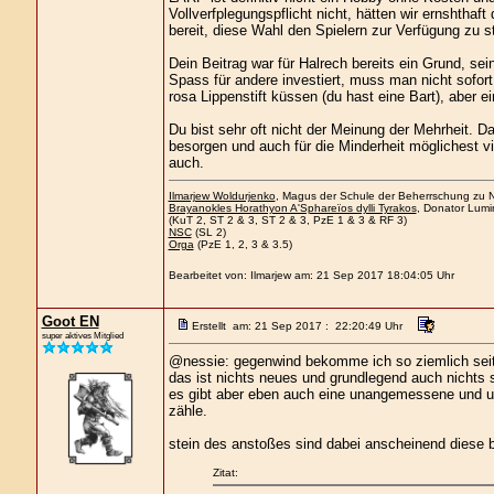
Vollverfplegungspflicht nicht, hätten wir ernshtha
bereit, diese Wahl den Spielern zur Verfügung zu st
Dein Beitrag war für Halrech bereits ein Grund, sei
Spass für andere investiert, muss man nicht sofort
rosa Lippenstift küssen (du hast eine Bart), aber e
Du bist sehr oft nicht der Meinung der Mehrheit. 
besorgen und auch für die Minderheit möglichest vi
auch.
Ilmarjew Woldurjenko
, Magus der Schule der Beherrschung zu Ne
Brayanokles Horathyon A'Sphareïos dylli Tyrakos
, Donator Lumi
(KuT 2, ST 2 & 3, ST 2 & 3, PzE 1 & 3 & RF 3)
NSC
(SL 2)
Orga
(PzE 1, 2, 3 & 3.5)
Bearbeitet von: Ilmarjew am: 21 Sep 2017 18:04:05 Uhr
Goot EN
Erstellt am: 21 Sep 2017 : 22:20:49 Uhr
super aktives Mitglied
@nessie: gegenwind bekomme ich so ziemlich sei
das ist nichts neues und grundlegend auch nichts 
es gibt aber eben auch eine unangemessene und uns
zähle.
stein des anstoßes sind dabei anscheinend diese 
Zitat: