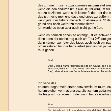
das zimmer muss ja zwangsweise mitgemietet wer
wenn die con dadurch um XXX€ teurer wird, ist für
nur zu beziehen, wenn sich keiner findet, der das e
das ist meine meinung dazu und diese zu äußern, is
wenn jetzt der liebste mensch im alveran-LARP das
grund das noch weiter zu thematisieren.
ich werde es eben aber auch nicht gutheißen.
wenn es nämlich schon so anfängt, ist es schwer d
dann kann der conbeitrag auch um "nur X€" steigen
dann können zur feier des tages auch noch ein paa
organisatoren für ihre harte arbeit (und es hat ja 
raus gehen.
Zitat:
Dein Beitrag war für Halrech bereits ein Grund, seine g
investiert, muss man nicht sofort zum König der Niederl
Bart), aber eine etwas freundlicheres Anreden finde ich 
ich sehe das.
es steht sogar mein erster converweis im raum, e
herumreichen von nationalsozialistischem gedanke
die frage ist nur: warum, oder wann hat es überha
Zitat:
Du bist sehr oft nicht der Meinung der Mehrheit. Das 