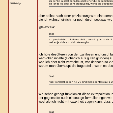
ich denke in solchen fällen spielt eher die bequemlichkei
2038 Beiträge
ich fände es aber sehr grenzwertig, wenn die bequemlic
aber selbst nach einer präzisierung wird eine derar
die ich wahrscheinlich nur noch durch soetwas wie
@alexxela:
Zitat:
Ich persönlich (...) hab um ehrlich zu sein grad auch n
weil es ja nichts zu diskutieren gibt.
ich höre desöfteren von den zahllosen und unschl
wertvollen inhalte (sicherlich aus guten gründen) 
was ich aber nicht verstehe ist, wie dennoch so 
warum man überhaupt die frage stellt, wenn es doch
Zitat:
Aber komplett gegen ne VV sind hier jedenfalls nur 1-2. 
wie schon gesagt funktioniert diese extrapolation i
der gegenseite auch eindeutige formulierungen wie
weshalb ich nicht mit exaktheit sagen kann, dass 
Zitat: