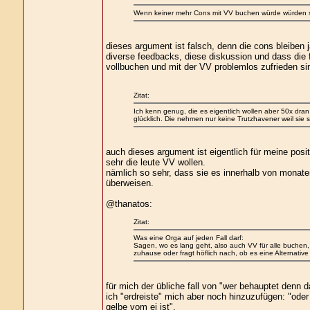
Wenn keiner mehr Cons mit VV buchen würde würden si
dieses argument ist falsch, denn die cons bleiben ja
diverse feedbacks, diese diskussion und dass die f
vollbuchen und mit der VV problemlos zufrieden si
Zitat:
Ich kenn genug, die es eigentlich wollen aber 50x dra
glücklich. Die nehmen nur keine Trutzhavener weil sie 
auch dieses argument ist eigentlich für meine posit
sehr die leute VV wollen.
nämlich so sehr, dass sie es innerhalb von monate
überweisen.
@thanatos:
Zitat:
Was eine Orga auf jeden Fall darf:
Sagen, wo es lang geht, also auch VV für alle buchen,
zuhause oder fragt höflich nach, ob es eine Alternative 
für mich der übliche fall von "wer behauptet denn d
ich "erdreiste" mich aber noch hinzuzufügen: "ode
gelbe vom ei ist".