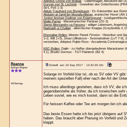
Adeptus Ghorio von Brabak
- Gildenmagier, Absolvent der D
Gurvan von St. Lechmin
- Geweihter des Götterfürsten (PRAi
Sil 5, PzE 1-3)
Alduin Trauthard von Bregelsaum
- Ex-Gänseritter aus Romm
Abdulon al-Jamil ibn Mustafa Alfaran
, aranischer Hexer (AN 
Junker Anshag Owilmar von Eslamsgrund
- (süd)garethisch
Maijin Panga
- Maraskanischer Partisan (ZG 3)
Signor Alessandro ya Passero
- adliger Lebemann, Angehöri
Niaimadh ui Chullain
- albernischer Knappe (Greyfenfels 4, 
Ehemalige Rollen:
Meister Panek Firnske
- Historiker und Sp
1+2, WB 1+3),
Smari Liflindsson
- Svennaholmer (LvT 7-9),
S
verstorben,
Adeptus Pulpio Ross
- Accademia Contramagica C
NSC-Rollen:
Daijin
- zu Haffax übergelaufener Maraskaner (
4.1),
Bruder Dormus
- TGT-Paktierer (BZ 4)
Reanna
Erstellt am: 24 Sep 2017 : 13:32:40 Uhr
fleißiges Mitglied
Solange im Vorfeld klar ist, ob es SV oder VV gibt
meinem speziellen Fall) eher nach der Art der Unter
183 Beiträge
Ich muss allerdings gestehen, dass ich VV, die i
gegenüberstehe als früher, da ich inzwischen sehr
Leben soviel, wie es mich kostet, dann ist die En
Für heissen Kaffee oder Tee am morgen bin ich abe
Das beste Essen hatte ich bis jetzt übrigens auf 
haben. Das braucht aber Planung im Vorfeld und Ze
klappt.