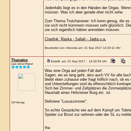
Jedenfalls liegt es in den Händen der Orgas. Wen
müssen. Was ich aber gerade eher nicht sehe.
Zum Thema Trutzhavener: Ich kenn genug, die es e
sie sich nicht kümmern müssen sehr glücklich. Die
sie sich eigentlich hätten anmelden müssen.
Charlink: Raska - Saliah - Jadra u.a.
Bearbeitet von: Alexxela am: 21 Sep 2017 14:33:11 Uhr
Thanatos
Erstellt am: 21 Sep 2017 : 14:32:54 Uhr
super aktives Mitglied
Was eine Orga auf jeden Fall darf:
Sagen, wo es lang geht, also auch VV für alle buc
bleibt eben zuhause oder fragt höflich nach, ob es 
und Unterstellungen sind da offensichtlich kontrapr
Sich bei Zimmer- und Zeltplätzen die Zimmerplätz
Haushalt eines Hofs/einer Burg etc. ist.
Definiere "Luxuszimmer".
1037 Beiträge
So echte Gespräche wie auf dem Kampf um Tobrien
Spieler zur Brust zur nehmen oder der SL zu melde
tha