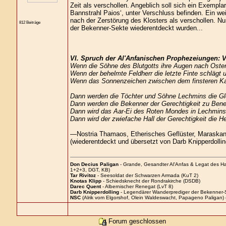
Zeit als verschollen. Angeblich soll sich ein Exem
Bannstrahl Paios‘, unter Verschluss befinden. Ein w
nach der Zerstörung des Klosters als verschollen. 
812 Beiträge
der Bekenner-Sekte wiederentdeckt wurden...
VI. Spruch der Al'Anfanischen Prophezeiungen: 
Wenn die Söhne des Blutgotts ihre Augen nach Osten
Wenn der behelmte Feldherr die letzte Finte schlägt
Wenn das Sonnenzeichen zwischen dem finsteren Ka
Dann werden die Töchter und Söhne Lechmins die Gl
Dann werden die Bekenner der Gerechtigkeit zu Benen
Dann wird das Aar-Ei des Roten Mondes in Lechmins
Dann wird der zwiefache Hall der Gerechtigkeit die He
—Nostria Thamaos, Etherisches Geflüster, Maraskan
(wiederentdeckt und übersetzt von Darb Knipperdolli
Don Decius Paligan
- Grande, Gesandter Al'Anfas & Legat des H
1+2+3, DGT, KB)
Tar Rivitoz
- Seesoldat der Schwarzen Armada (KuT 2)
Knotas Klipp
- Schiedsknecht der Rondrakirche (DSDB)
Darec Quent
- Albernischer Renegat (LvT 8)
Darb Knipperdolling
- Legendärer Wanderprediger der Bekenner-
NSC
(Alrik vom Elgorshof, Olein Waldeswacht, Papageno Paligan) 
Forum geschlossen