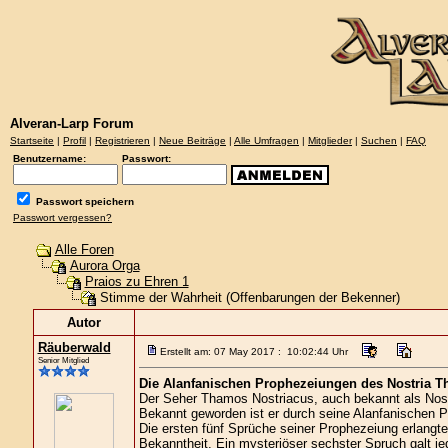
Alveran-Larp Forum
Startseite
|
Profil
|
Registrieren
|
Neue Beiträge
|
Alle Umfragen
|
Mitglieder
|
Suchen
|
FAQ
Benutzername:
Passwort:
Passwort speichern
Passwort vergessen?
Alle Foren
Aurora Orga
Praios zu Ehren 1
Stimme der Wahrheit (Offenbarungen der Bekenner)
Autor
Räuberwald
Erstellt am: 07 May 2017 : 10:02:44 Uhr
Senior Mitglied
Die Alanfanischen Prophezeiungen des Nostria 
Der Seher Thamos Nostriacus, auch bekannt als Nostri
Bekannt geworden ist er durch seine Alanfanischen P
Die ersten fünf Sprüche seiner Prophezeiung erlan
Bekanntheit. Ein mysteriöser sechster Spruch galt 