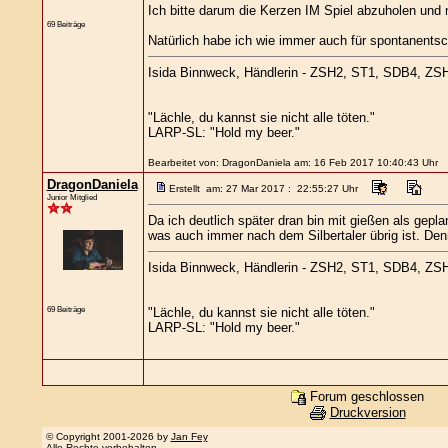
Ich bitte darum die Kerzen IM Spiel abzuholen und
69 Beiträge
Natürlich habe ich wie immer auch für spontanentsc
Isida Binnweck, Händlerin - ZSH2, ST1, SDB4, 
"Lächle, du kannst sie nicht alle töten."
LARP-SL: "Hold my beer."
Bearbeitet von: DragonDaniela am: 16 Feb 2017 10:40:43 Uhr
DragonDaniela
Erstellt am: 27 Mar 2017 : 22:55:27 Uhr
Junior Mitglied
Da ich deutlich später dran bin mit gießen als gepl
was auch immer nach dem Silbertaler übrig ist. De
Isida Binnweck, Händlerin - ZSH2, ST1, SDB4, 
69 Beiträge
"Lächle, du kannst sie nicht alle töten."
LARP-SL: "Hold my beer."
Forum geschlossen
Druckversion
© Copyright 2001-2026 by
Jan Fey
Alle Rechte vorbehalten.