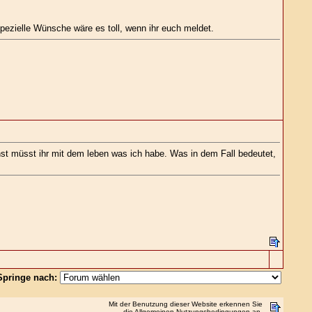
spezielle Wünsche wäre es toll, wenn ihr euch meldet.
onst müsst ihr mit dem leben was ich habe. Was in dem Fall bedeutet,
Springe nach:
Mit der Benutzung dieser Website erkennen Sie
die
Allgemeinen Nutzungsbedingungen
an.