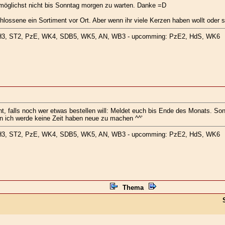
 möglichst nicht bis Sonntag morgen zu warten. Danke =D
hlossene ein Sortiment vor Ort. Aber wenn ihr viele Kerzen haben wollt oder 
ZSH3, ST2, PzE, WK4, SDB5, WK5, AN, WB3 - upcomming: PzE2, HdS, WK6
ant, falls noch wer etwas bestellen will: Meldet euch bis Ende des Monats. S
nn ich werde keine Zeit haben neue zu machen ^^'
ZSH3, ST2, PzE, WK4, SDB5, WK5, AN, WB3 - upcomming: PzE2, HdS, WK6
Thema