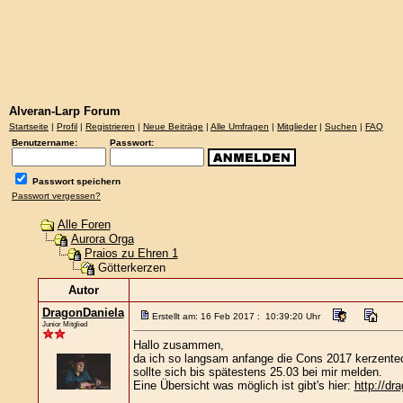
Alveran-Larp Forum
Startseite
|
Profil
|
Registrieren
|
Neue Beiträge
|
Alle Umfragen
|
Mitglieder
|
Suchen
|
FAQ
Benutzername:
Passwort:
Passwort speichern
Passwort vergessen?
Alle Foren
Aurora Orga
Praios zu Ehren 1
Götterkerzen
Autor
DragonDaniela
Erstellt am: 16 Feb 2017 : 10:39:20 Uhr
Junior Mitglied
Hallo zusammen,
da ich so langsam anfange die Cons 2017 kerzentec
sollte sich bis spätestens 25.03 bei mir melden.
Eine Übersicht was möglich ist gibt's hier:
http://dr