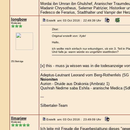
Mordai ibn Umran ibn Ghulshef, Aranischer Traumde
Madanir Chrysotheus, Selemer Patrizier, Historiker 
Fedesco de Ferarius, Stadthalter und Vampir der He
longbow
Erstellt am: 03 Oct 2016 : 22:49:39 Uhr
Moderator
Zitat:
Original erstellt von: Xylel
Hallo,
ich wollte mich einfach nur erkundigen, ob ein 3. Teil in Pl
Und falls ja: wann würde es ungefähr stattfinden?
251 Beiträge
[x] this - muss ja wissen was in die todesanzeige v
Adeptus-Leutnant Leorand vom Berg-Rothenfels (SG 3
Noioniten
Aurion - Druide aus Drakonia (Ambratz 1)
Qushrah Nedime saba Eshila - aranische Medica (SdB4
---
Silbertaler-Team
Ilmarjew
Erstellt am: 03 Oct 2016 : 23:49:09 Uhr
Moderator
Ich leite mit Freude die Feuerbestattung dieses "gewe