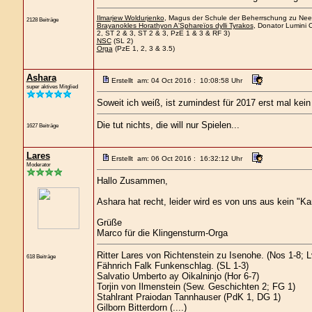
Ilmarjew Woldurjenko
, Magus der Schule der Beherrschung zu Neers
2128 Beiträge
Brayanokles Horathyon A'Sphareïos dylli Tyrakos
, Donator Lumini 
2, ST 2 & 3, ST 2 & 3, PzE 1 & 3 & RF 3)
NSC
(SL 2)
Orga
(PzE 1, 2, 3 & 3.5)
Ashara
Erstellt am: 04 Oct 2016 : 10:08:58 Uhr
super aktives Mitglied
Soweit ich weiß, ist zumindest für 2017 erst mal kein 
Die tut nichts, die will nur Spielen...
1627 Beiträge
Lares
Erstellt am: 06 Oct 2016 : 16:32:12 Uhr
Moderator
Hallo Zusammen,
Ashara hat recht, leider wird es von uns aus kein "
Grüße
Marco für die Klingensturm-Orga
Ritter Lares von Richtenstein zu Isenohe. (Nos 1-8; 
618 Beiträge
Fähnrich Falk Funkenschlag. (SL 1-3)
Salvatio Umberto ay Oikalninjo (Hor 6-7)
Torjin von Ilmenstein (Sew. Geschichten 2; FG 1)
Stahlrant Praiodan Tannhauser (PdK 1, DG 1)
Gilborn Bitterdorn (....)