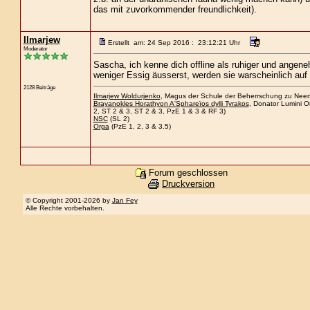
das mit zuvorkommender freundlichkeit).
Ilmarjew
Erstellt am: 24 Sep 2016 : 23:12:21 Uhr
Moderator
Sascha, ich kenne dich offline als ruhiger und angene
weniger Essig äusserst, werden sie warscheinlich auf 
2128 Beiträge
Ilmarjew Woldurjenko
, Magus der Schule der Beherrschung zu Neersa
Brayanokles Horathyon A'Sphareïos dylli Tyrakos
, Donator Lumini O
2, ST 2 & 3, ST 2 & 3, PzE 1 & 3 & RF 3)
NSC
(SL 2)
Orga
(PzE 1, 2, 3 & 3.5)
Forum geschlossen
Druckversion
© Copyright 2001-2026 by
Jan Fey
Alle Rechte vorbehalten.