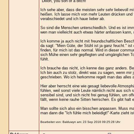
"Dillon, you son of a bitch!"
Ich sehe aber, dass die meisten sehr sehr liebevoll 
heißen. Ich lasse mich von mehr Leuten drücken und 
verabschiedet und ich haue lieber ab.
So sind die Menschen unterschiedlich. Und es ist im
wen man vielleicht auch etwas härter anfassen kann,
Ich komme ja auch nicht mit freundschaftlichen Bes
da sagt: "Mein Güte, der Stühl ist ja ganz feucht." ist
finden, für mich ist das normal. Wird in dieser comm
sich Mühe einen sehr gepflegten und umgänglichen To
fühlt.
Ich brauche das nicht, ich kenne das ganz anders. Bei
Ich bin auch zu stolz, direkt was zu sagen, wenn mir
geschrieben. Wo ich herkomme regelt man das alles 
Hier aber herrscht eine wie gesagt liebevolle Atmosphä
fühlen, weil sonst viele Leute nämlich nicht aus sich
sensibel sind, und sich nicht frei genug fühlen, um o
fällt, wenn keine rauhe Sitten herrschen. Es gibt halt
Man sollte sich also ein bisschen anpassen. Muss ma
man dann die "Ich fühle mich beleidigt!"-Karte zieht 
Bearbeitet von: Balduwyn am: 23 Sep 2016 09:25:28 Uhr