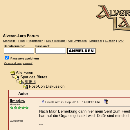
Alveran-Larp Forum
Startseite
|
Profil
|
Registrieren
|
Neue Beiträge
|
Alle Umfragen
|
Mitglieder
|
Suchen
|
FAQ
Benutzername:
Passwort:
Passwort speichern
Passwort vergessen?
Alle Foren
Spur des Blutes
SDB 4
Post-Con Diskussion
Autor
Ilmarjew
Erstellt am: 22 Sep 2016 : 14:00:15 Uhr
Moderator
Nach Max' Bemerkung dann hier mein Senf zum Feedbac
hart auf die Orga eingehackt wird. Dafür sind mir die
2128 Beiträge
---