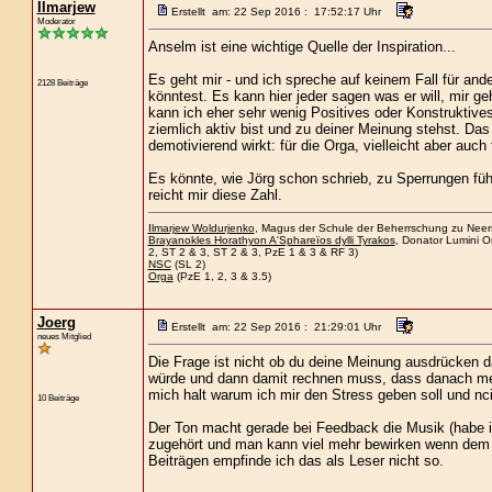
Ilmarjew
Erstellt am: 22 Sep 2016 : 17:52:17 Uhr
Moderator
Anselm ist eine wichtige Quelle der Inspiration...
Es geht mir - und ich spreche auf keinem Fall für and
2128 Beiträge
könntest. Es kann hier jeder sagen was er will, mir 
kann ich eher sehr wenig Positives oder Konstruktive
ziemlich aktiv bist und zu deiner Meinung stehst. Das 
demotivierend wirkt: für die Orga, vielleicht aber au
Es könnte, wie Jörg schon schrieb, zu Sperrungen füh
reicht mir diese Zahl.
Ilmarjew Woldurjenko
, Magus der Schule der Beherrschung zu Neersa
Brayanokles Horathyon A'Sphareïos dylli Tyrakos
, Donator Lumini O
2, ST 2 & 3, ST 2 & 3, PzE 1 & 3 & RF 3)
NSC
(SL 2)
Orga
(PzE 1, 2, 3 & 3.5)
Joerg
Erstellt am: 22 Sep 2016 : 21:29:01 Uhr
neues Mitglied
Die Frage ist nicht ob du deine Meinung ausdrücken da
würde und dann damit rechnen muss, dass danach meine 
mich halt warum ich mir den Stress geben soll und nc
10 Beiträge
Der Ton macht gerade bei Feedback die Musik (habe i
zugehört und man kann viel mehr bewirken wenn dem ge
Beiträgen empfinde ich das als Leser nicht so.