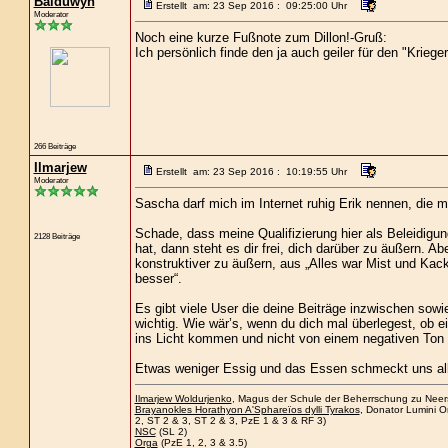
Balduwyn
Erstellt am: 23 Sep 2016 : 09:25:00 Uhr
Moderator
Noch eine kurze Fußnote zum Dillon!-Gruß:
Ich persönlich finde den ja auch geiler für den "Krieg
266 Beiträge
Ilmarjew
Erstellt am: 23 Sep 2016 : 10:19:55 Uhr
Moderator
Sascha darf mich im Internet ruhig Erik nennen, die 
Schade, dass meine Qualifizierung hier als Beleidigu
2128 Beiträge
hat, dann steht es dir frei, dich darüber zu äußern. A
konstruktiver zu äußern, aus „Alles war Mist und Kack
besser“.
Es gibt viele User die deine Beiträge inzwischen sowi
wichtig. Wie wär’s, wenn du dich mal überlegest, ob ei
ins Licht kommen und nicht von einem negativen Ton 
Etwas weniger Essig und das Essen schmeckt uns all
Ilmarjew Woldurjenko
, Magus der Schule der Beherrschung zu Neersa
Brayanokles Horathyon A'Sphareïos dylli Tyrakos
, Donator Lumini O
2, ST 2 & 3, ST 2 & 3, PzE 1 & 3 & RF 3)
NSC
(SL 2)
Orga
(PzE 1, 2, 3 & 3.5)