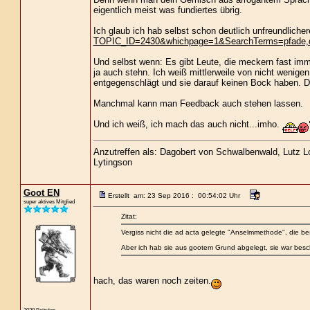
eigentlich meist was fundiertes übrig.
Ich glaub ich hab selbst schon deutlich unfreundlich
TOPIC_ID=2430&whichpage=1&SearchTerms=pfade,
Und selbst wenn: Es gibt Leute, die meckern fast imm
ja auch stehn. Ich weiß mittlerweile von nicht wenig
entgegenschlägt und sie darauf keinen Bock haben. D
Manchmal kann man Feedback auch stehen lassen.
Und ich weiß, ich mach das auch nicht...imho.
Anzutreffen als: Dagobert von Schwalbenwald, Lutz Loc
Lytingson
Goot EN
Erstellt am: 23 Sep 2016 : 00:54:02 Uhr
super aktives Mitglied
Zitat:
Vergiss nicht die ad acta gelegte "Anselmmethode", die be
Aber ich hab sie aus gootem Grund abgelegt, sie war besc
hach, das waren noch zeiten.
2038 Beiträge