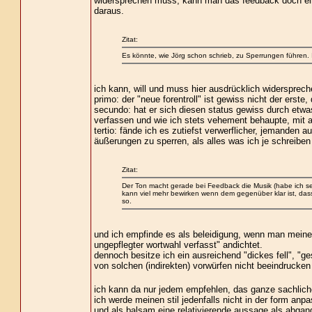
widersprechen muss, kann man das feedback doch einf
daraus.
Zitat:
Es könnte, wie Jörg schon schrieb, zu Sperrungen führen. I
ich kann, will und muss hier ausdrücklich widersprech
primo: der "neue forentroll" ist gewiss nicht der erste,
secundo: hat er sich diesen status gewiss durch etwas
verfassen und wie ich stets vehement behaupte, mit a
tertio: fände ich es zutiefst verwerflicher, jemanden a
äußerungen zu sperren, als alles was ich je schreiben
Zitat:
Der Ton macht gerade bei Feedback die Musik (habe ich se
kann viel mehr bewirken wenn dem gegenüber klar ist, dass 
so.
und ich empfinde es als beleidigung, wenn man meinen
ungepflegter wortwahl verfasst" andichtet.
dennoch besitze ich ein ausreichend "dickes fell", "
von solchen (indirekten) vorwürfen nicht beeindrucken
ich kann da nur jedem empfehlen, das ganze sachlich
ich werde meinen stil jedenfalls nicht in der form anpa
und als balsam eine relativierende aussage als abgan