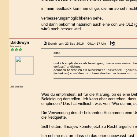
in mein feedback kommen dinge, die mir so sehr nicht 
.
verbesserungsmöglichkeiten sehe
und dann bekommt natürlich auch eine con wie OL2 (geil
wird) noch besser wird.
Balduwyn
Erstellt am: 23 Sep 2016 : 09:14:17 Uhr
Moderator
Zitat:
und ich empfinde es als beleidigung, wenn man meinen beit
verfasst" andichtet.
dennoch besitze ich ein ausreichend "dickes fell", "gesun
(indirekten) vorwürfen nicht beeindrucken zu lassen und zu 
266 Beiträge
Was du empfindest, ist für die Klärung, ob es eine Belei
Beleidigung darstellen. Ich kann aber verstehen, dass
empfinden? Das hat vielleicht was von "Wie du mir, so 
Die Verwendung des dir bekannten Realnamen eine User
die Netiquette.
Soll heißen. Ilmarjew könnte jetzt zu Recht ärgerlich r
Ich nehme mal an, dass du das eher unbewusst tust. Mir