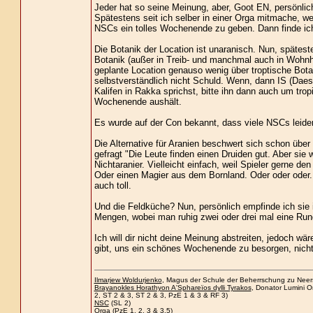
Jeder hat so seine Meinung, aber, Goot EN, persönlic
Spätestens seit ich selber in einer Orga mitmache, we
NSCs ein tolles Wochenende zu geben. Dann finde ic
Die Botanik der Location ist unaranisch. Nun, spätest
Botanik (außer in Treib- und manchmal auch in Wohnh
geplante Location genauso wenig über troptische Bota
selbstverständlich nicht Schuld. Wenn, dann IS (Daes
Kalifen in Rakka sprichst, bitte ihn dann auch um trop
Wochenende aushält.
Es wurde auf der Con bekannt, dass viele NSCs leide
Die Alternative für Aranien beschwert sich schon über
gefragt "Die Leute finden einen Druiden gut. Aber sie
Nichtaranier. Vielleicht einfach, weil Spieler gerne d
Oder einen Magier aus dem Bornland. Oder oder oder.
auch toll.
Und die Feldküche? Nun, persönlich empfinde ich sie
Mengen, wobei man ruhig zwei oder drei mal eine Runde 
Ich will dir nicht deine Meinung abstreiten, jedoch w
gibt, uns ein schönes Wochenende zu besorgen, nicht w
Ilmarjew Woldurjenko
, Magus der Schule der Beherrschung zu Neersa
Brayanokles Horathyon A'Sphareïos dylli Tyrakos
, Donator Lumini O
2, ST 2 & 3, ST 2 & 3, PzE 1 & 3 & RF 3)
NSC
(SL 2)
Orga
(PzE 1, 2, 3 & 3.5)