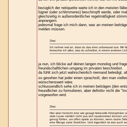
bezüglich der netiquette warte ich in den meisten fälle
lügner (oder schlimmeres) beschimpft werde, oder mal
gleichzeitig in außerordentlicher regelmäßigkeit stimm
anprangern.
jedesmal frage ich mich dann, was an meinen beiträgen
melden müssen.
Zitat:
Ich nehme mal an, dass du das eher unbewusst tust. Mir fällt
betrachte ich alles, was du schreibst, in einem anderen Lich
ja nun, ich blicke auf deinen langen monolog und frag
freundschaftlichen umgang im privaten beschreibst.
da fühlt sich jetzt wahrscheinlich niemand beleidigt, 
so gesehen hat jeder einen sprachstil, den man viellei
wünschenswert wäre.
schlussendlich sehe ich in meinen beiträgen (den ent
freundlicher zu formulieren, aber definitiv nicht die "tr
vorgeworfen wird.
Zitat:
Hier aber herrscht eine wie gesagt liebevolle Atmosphäre und
viele Leute nämlich nicht aus sich rauskommen können und sp
genug fühlen, um offen spiele zu können, wenn rauhe Sitten
eine Menge zarte Seelchen. Und eigentlich ist das auch se