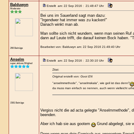
Balduwyn
Erstellt am: 22 Sep 2016 : 21:48:47 Uhr
Moderator
Bei uns im Sauerland sagt man dazu:
"Irgendwer hat immer was zu kacken!"
Danach winkt man ab.
Man sollte sich nicht wundern, wenn man seinen Ruf als
dann auf Leute trifft, die darauf keinen Bock haben. "T
Bearbeitet von: Balduwyn am: 22 Sep 2016 21:49:40 Uhr
266 Beiträge
Anselm
Erstellt am: 22 Sep 2016 : 22:30:10 Uhr
super aktives Mitglied
Zitat:
Original erstellt von: Goot EN
"anselmmethode", "anselmskala", wie geil ist das denn?
da muss man einfach so nennen, auch wenn vielleicht urhe
1581 Beiträge
Vergiss nicht die ad acta gelegte "Anselmmethode", d
beenden.
Aber ich hab sie aus gootem
Grund abgelegt, sie w
Denn wenn man dein Gemisch aus arrogantem Sprachst