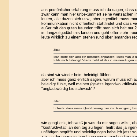
aus persönlicher erfahrung muss ich da sagen, dass d
zwar kann man hier unbekümmert seine wertsachen im 
leuten, alle duzen sich usw., aber eigentlich muss ma
kommunikation nicht öffentlich stattfindet und dass vie
außer mit den guten freunden trifft man sich halt nur 
im langzeitgedächtnis landen und geht offen sehr freun
leute wirklich zu einem stehen (und über jemanden rede
Zitat:
Man sollte sich also ein bisschen anpassen. Muss man ja 
fühle mich beleidigt!"-Karte zieht ist das in meinen Augen
da sind wir wieder beim beleidigt fühlen.
aber ich muss ganz ehrlich sagen, warum muss ich au
beleidigt fühle, weil meinen (gewiss irgendwo kritikwü
"unglaubwürdig bis schwach"?
Zitat:
Schade, dass meine Qualifizierung hier als Beleidigung h
wie geagt erik, ich weiß ja was du mir sagen willst, a
"kostruktivität" an den tag zu legen, heißt das ja irg
unflätigen begriffe und beleidigungen habe ich jetzt
z.b. an der unaranischen fauna wenig machen kann) un