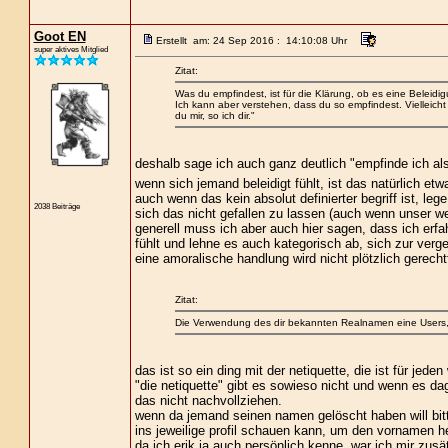
Goot EN
Erstellt am: 24 Sep 2016 : 14:10:08 Uhr
super aktives Mitglied
Zitat:
Was du empfindest, ist für die Klärung, ob es eine Beleidigun
Ich kann aber verstehen, dass du so empfindest. Vielleich
du mir, so ich dir."
deshalb sage ich auch ganz deutlich "empfinde ich als
wenn sich jemand beleidigt fühlt, ist das natürlich etw
auch wenn das kein absolut definierter begriff ist, l
2038 Beiträge
sich das nicht gefallen zu lassen (auch wenn unser w
generell muss ich aber auch hier sagen, dass ich erf
fühlt und lehne es auch kategorisch ab, sich zur verge
eine amoralische handlung wird nicht plötzlich gerechtf
Zitat:
Die Verwendung des dir bekannten Realnamen eine Users, de
das ist so ein ding mit der netiquette, die ist für jed
"die netiquette" gibt es sowieso nicht und wenn es da
das nicht nachvollziehen.
wenn da jemand seinen namen gelöscht haben will bit
ins jeweilige profil schauen kann, um den vornamen h
da ich erik ja auch persönlich kenne, war ich mir zusätz