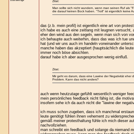
Zitat:
Man sollte sich nicht wundern, wenn man seinen Ruf als "Fore
die darauf keinen Bock haben. "Troll" ist eigentlich keine 
das (z.b. mein profil) ist eigentlich eine art von protest
ich habe es auch eine zeitlang mit leugnen versucht,
eher den wind aus den segeln, wenn man sich von vorwü
ich behaupte auch weiterhin, dass das was ich tue und w
hat (und wir uns auch im handeln voneinander untersc
manche haben das akzeptiert (hauptsächlich die leute
immer noch böse absichten.
darauf habe ich aber ausgesprochen wenig einfluß.
Zitat:
Mir geht es darum, dass eine Lawine der Negativität eher de
Problem. Kann das nicht anders?
auch wenn heutzutage gefühlt wesentlich weniger feedb
mein persönliches feedback nicht fähig ist, die motiva
insofern sehe ich da auch nicht die "lawine der negativ
ich muss schon zugeben, dass ich manchmal erstaunt 
leute genötigt fühlen ihnen vehement zu widerspreche
gemäß meiner protesthaltung fühle ich mich dieser au
nachvollziehen.
man schreibt ein feedback und solange da niemand mi