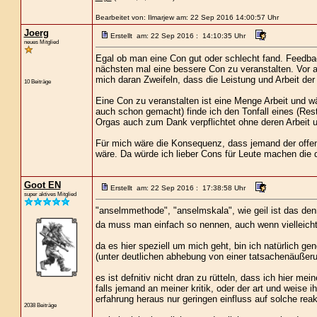
Bearbeitet von: Ilmarjew am: 22 Sep 2016 14:00:57 Uhr
Joerg
Erstellt am: 22 Sep 2016 : 14:10:35 Uhr
neues Mitglied
Egal ob man eine Con gut oder schlecht fand. Feedback
nächsten mal eine bessere Con zu veranstalten. Vor a
mich daran Zweifeln, dass die Leistung und Arbeit der
10 Beiträge
Eine Con zu veranstalten ist eine Menge Arbeit und w
auch schon gemacht) finde ich den Tonfall eines (Res
Orgas auch zum Dank verpflichtet ohne deren Arbeit
Für mich wäre die Konsequenz, dass jemand der offen
wäre. Da würde ich lieber Cons für Leute machen die
Goot EN
Erstellt am: 22 Sep 2016 : 17:38:58 Uhr
super aktives Mitglied
"anselmmethode", "anselmskala", wie geil ist das de
da muss man einfach so nennen, auch wenn vielleicht 
da es hier speziell um mich geht, bin ich natürlich g
(unter deutlichen abhebung von einer tatsachenäußerung)
es ist defnitiv nicht dran zu rütteln, dass ich hier m
falls jemand an meiner kritik, oder der art und weise
erfahrung heraus nur geringen einfluss auf solche reak
2038 Beiträge