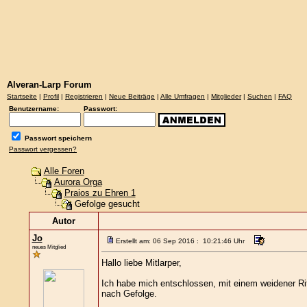
Alveran-Larp Forum
Startseite
|
Profil
|
Registrieren
|
Neue Beiträge
|
Alle Umfragen
|
Mitglieder
|
Suchen
|
FAQ
Benutzername:
Passwort:
Passwort speichern
Passwort vergessen?
Alle Foren
Aurora Orga
Praios zu Ehren 1
Gefolge gesucht
Autor
Jo
Erstellt am: 06 Sep 2016 : 10:21:46 Uhr
neues Mitglied
Hallo liebe Mitlarper,
Ich habe mich entschlossen, mit einem weidener Rit
nach Gefolge.