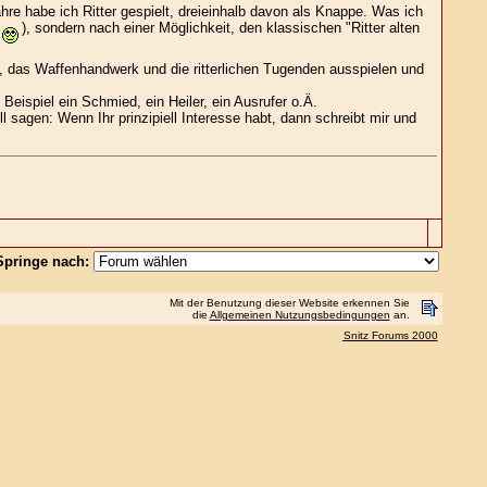
re habe ich Ritter gespielt, dreieinhalb davon als Knappe. Was ich
), sondern nach einer Möglichkeit, den klassischen "Ritter alten
), das Waffenhandwerk und die ritterlichen Tugenden ausspielen und
ispiel ein Schmied, ein Heiler, ein Ausrufer o.Ä.
 sagen: Wenn Ihr prinzipiell Interesse habt, dann schreibt mir und
Springe nach:
Mit der Benutzung dieser Website erkennen Sie
die
Allgemeinen Nutzungsbedingungen
an.
Snitz Forums 2000