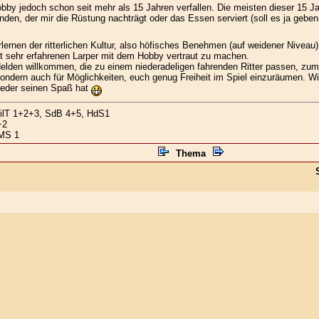
by jedoch schon seit mehr als 15 Jahren verfallen. Die meisten dieser 15 Jah
den, der mir die Rüstung nachträgt oder das Essen serviert (soll es ja geben
rnen der ritterlichen Kultur, also höfisches Benehmen (auf weidener Niveau
t sehr erfahrenen Larper mit dem Hobby vertraut zu machen.
den willkommen, die zu einem niederadeligen fahrenden Ritter passen, zum Be
sondern auch für Möglichkeiten, euch genug Freiheit im Spiel einzuräumen. Will
jeder seinen Spaß hat
SilT 1+2+3, SdB 4+5, HdS1
+2
 MS 1
Thema