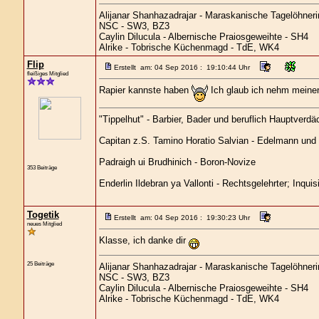
Alijanar Shanhazadrajar - Maraskanische Tagelöhneri
NSC - SW3, BZ3
Caylin Dilucula - Albernische Praiosgeweihte - SH4
Alrike - Tobrische Küchenmagd - TdE, WK4
Flip
Erstellt am: 04 Sep 2016 : 19:10:44 Uhr
fleißiges Mitglied
Rapier kannste haben
Ich glaub ich nehm meinen
"Tippelhut" - Barbier, Bader und beruflich Hauptverdä
Capitan z.S. Tamino Horatio Salvian - Edelmann und Of
Padraigh ui Brudhinich - Boron-Novize
353 Beiträge
Enderlin Ildebran ya Vallonti - Rechtsgelehrter; Inqui
Togetik
Erstellt am: 04 Sep 2016 : 19:30:23 Uhr
neues Mitglied
Klasse, ich danke dir
25 Beiträge
Alijanar Shanhazadrajar - Maraskanische Tagelöhneri
NSC - SW3, BZ3
Caylin Dilucula - Albernische Praiosgeweihte - SH4
Alrike - Tobrische Küchenmagd - TdE, WK4