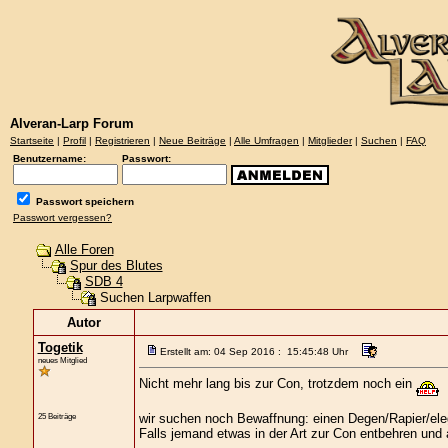
Alveran-Larp Forum
Startseite
|
Profil
|
Registrieren
|
Neue Beiträge
|
Alle Umfragen
|
Mitglieder
|
Suchen
|
FAQ
Benutzername:
Passwort:
Passwort speichern
Passwort vergessen?
Alle Foren
Spur des Blutes
SDB 4
Suchen Larpwaffen
Autor
Togetik
Erstellt am: 04 Sep 2016 : 15:45:48 Uhr
neues Mitglied
Nicht mehr lang bis zur Con, trotzdem noch ein
wir suchen noch Bewaffnung: einen Degen/Rapier/ele
25 Beiträge
Falls jemand etwas in der Art zur Con entbehren und