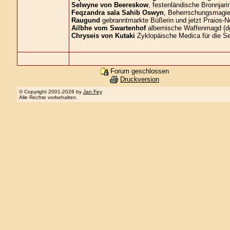
Selwyne von Beereskow
, festenländische Bronnjari
Feqzandra sala Sahib Oswyn
, Beherrschungsmagier
Raugund
gebranntmarkte Büßerin und jetzt Praios-No
Ailbhe vom Swartenhof
albernische Waffenmagd (d
Chryseis von Kutaki
Zyklopäische Medica für die S
Forum geschlossen
Druckversion
© Copyright 2001-2026 by
Jan Fey
Alle Rechte vorbehalten.