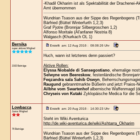
-Khadil Okharim ist als Spektabilität der Drachenei
Amt übernommen
Wundrian Tsason aus der Sippe des Regenbogens (Ts
Bärfried (Büttel Winterfurth 1,2,3)
Graf Pjotre (Bronnjar Silbergroschen 1,2)
Alfonso Moritale (Al'anfaner Nostria 8)
Walgasch (Khurkach OL 1)
Bernika
Erstellt am: 12 Aug 2016 : 08:08:26 Uhr
super aktives Mitglied
Huch, wann ist letzteres denn passiert?
Aktive Rollen:
2102 Beiträge
Elyssa Niobalde di Sansegostiano
, ehemalige nost
Selwyne von Beereskow
, festenländische Bronnjari
Feqzandra sala Sahib Oswyn
, Beherrschungsmagier
Raugund
gebranntmarkte Büßerin und jetzt Praios-No
Ailbhe vom Swartenhof
albernische Waffenmagd (d
Chryseis von Kutaki
Zyklopäische Medica für die S
Lowbacca
Erstellt am: 20 Aug 2016 : 14:30:23 Uhr
Junior Mitglied
Steht im Wiki Aventurica
http://de.wiki-aventurica.de/wiki/Ashtarra_Okharim
76 Beiträge
Wundrian Tsason aus der Sippe des Regenbogens (Ts
Bärfried (Büttel Winterfurth 1,2,3)