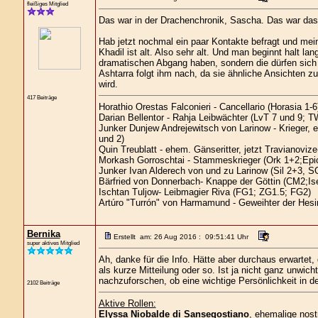
fleißiges Mitglied
Das war in der Drachenchronik, Sascha. Das war das a
Hab jetzt nochmal ein paar Kontakte befragt und mein
Khadil ist alt. Also sehr alt. Und man beginnt halt l
dramatischen Abgang haben, sondern die dürfen sich
Ashtarra folgt ihm nach, da sie ähnliche Ansichten z
wird.
417 Beiträge
Horathio Orestas Falconieri - Cancellario (Horasia 1-6
Darian Bellentor - Rahja Leibwächter (LvT 7 und 9; T
Junker Dunjew Andrejewitsch von Larinow - Krieger,
und 2)
Quin Treublatt - ehem. Gänseritter, jetzt Travianovi
Morkash Gorroschtai - Stammeskrieger (Ork 1+2;Epi
Junker Ivan Alderech von und zu Larinow (Sil 2+3, 
Bärfried von Donnerbach- Knappe der Göttin (CM2;Ise
Ischtan Tuljow- Leibmagier Riva (FG1; ZG1.5; FG2)
Artúro "Turrón" von Harmamund - Geweihter der Hes
Bernika
Erstellt am: 26 Aug 2016 : 09:51:41 Uhr
super aktives Mitglied
Ah, danke für die Info. Hätte aber durchaus erwarte
als kurze Mitteilung oder so. Ist ja nicht ganz unwich
nachzuforschen, ob eine wichtige Persönlichkeit in 
2102 Beiträge
Aktive Rollen:
Elyssa Niobalde di Sansegostiano
, ehemalige nost