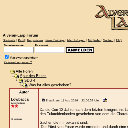
Alveran-Larp Forum
Startseite
|
Profil
|
Registrieren
|
Neue Beiträge
|
Alle Umfragen
|
Mitglieder
|
Suchen
|
FAQ
Benutzername:
Passwort:
Passwort speichern
Passwort vergessen?
Alle Foren
Spur des Blutes
SDB 4
Was ist alles geschehen?
Autor
Lowbacca
Erstellt am: 11 Aug 2016 : 22:06:57 Uhr
Junior Mitglied
Da die Con 12 Jahre nach dem letzten Ereignis ins Land
den Tulamidenlanden geschehen von dem die Charater
76 Beiträge
Sachen die mir bekannt sind:
-Der Fürst von Fasar wurde ermordet und durch eine 