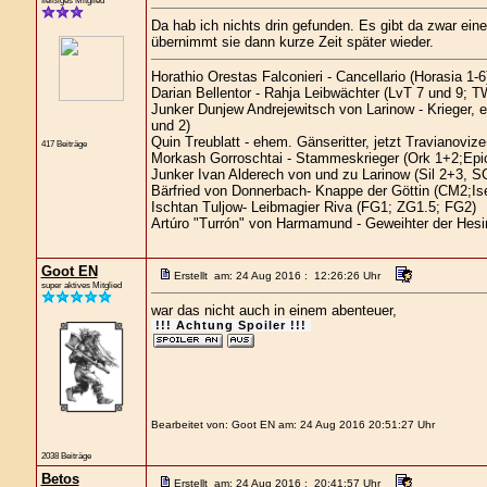
fleißiges Mitglied
Da hab ich nichts drin gefunden. Es gibt da zwar eine
übernimmt sie dann kurze Zeit später wieder.
Horathio Orestas Falconieri - Cancellario (Horasia 1-6
Darian Bellentor - Rahja Leibwächter (LvT 7 und 9; T
Junker Dunjew Andrejewitsch von Larinow - Krieger,
und 2)
Quin Treublatt - ehem. Gänseritter, jetzt Travianovi
417 Beiträge
Morkash Gorroschtai - Stammeskrieger (Ork 1+2;Epi
Junker Ivan Alderech von und zu Larinow (Sil 2+3, 
Bärfried von Donnerbach- Knappe der Göttin (CM2;Ise
Ischtan Tuljow- Leibmagier Riva (FG1; ZG1.5; FG2)
Artúro "Turrón" von Harmamund - Geweihter der Hes
Goot EN
Erstellt am: 24 Aug 2016 : 12:26:26 Uhr
super aktives Mitglied
war das nicht auch in einem abenteuer,
!!! Achtung Spoiler !!!
Bearbeitet von: Goot EN am: 24 Aug 2016 20:51:27 Uhr
2038 Beiträge
Betos
Erstellt am: 24 Aug 2016 : 20:41:57 Uhr