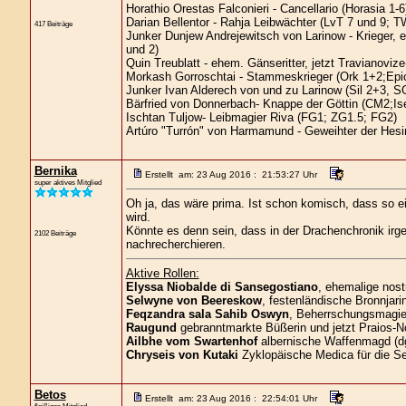
Horathio Orestas Falconieri - Cancellario (Horasia 1-6
Darian Bellentor - Rahja Leibwächter (LvT 7 und 9; T
417 Beiträge
Junker Dunjew Andrejewitsch von Larinow - Krieger,
und 2)
Quin Treublatt - ehem. Gänseritter, jetzt Travianovi
Morkash Gorroschtai - Stammeskrieger (Ork 1+2;Epi
Junker Ivan Alderech von und zu Larinow (Sil 2+3, 
Bärfried von Donnerbach- Knappe der Göttin (CM2;Ise
Ischtan Tuljow- Leibmagier Riva (FG1; ZG1.5; FG2)
Artúro "Turrón" von Harmamund - Geweihter der Hes
Bernika
Erstellt am: 23 Aug 2016 : 21:53:27 Uhr
super aktives Mitglied
Oh ja, das wäre prima. Ist schon komisch, dass so ei
wird.
Könnte es denn sein, dass in der Drachenchronik irge
2102 Beiträge
nachrecherchieren.
Aktive Rollen:
Elyssa Niobalde di Sansegostiano
, ehemalige nost
Selwyne von Beereskow
, festenländische Bronnjari
Feqzandra sala Sahib Oswyn
, Beherrschungsmagier
Raugund
gebranntmarkte Büßerin und jetzt Praios-No
Ailbhe vom Swartenhof
albernische Waffenmagd (d
Chryseis von Kutaki
Zyklopäische Medica für die S
Betos
Erstellt am: 23 Aug 2016 : 22:54:01 Uhr