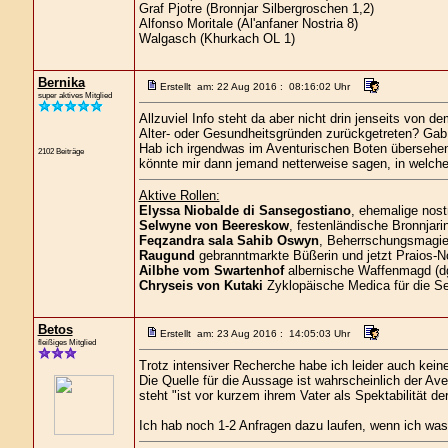
Graf Pjotre (Bronnjar Silbergroschen 1,2)
Alfonso Moritale (Al'anfaner Nostria 8)
Walgasch (Khurkach OL 1)
Bernika
Erstellt am: 22 Aug 2016 : 08:16:02 Uhr
super aktives Mitglied
Allzuviel Info steht da aber nicht drin jenseits von
Alter- oder Gesundheitsgründen zurückgetreten? Gab
Hab ich irgendwas im Aventurischen Boten übersehen 
2102 Beiträge
könnte mir dann jemand netterweise sagen, in welche
Aktive Rollen:
Elyssa Niobalde di Sansegostiano
, ehemalige nost
Selwyne von Beereskow
, festenländische Bronnjari
Feqzandra sala Sahib Oswyn
, Beherrschungsmagier
Raugund
gebranntmarkte Büßerin und jetzt Praios-No
Ailbhe vom Swartenhof
albernische Waffenmagd (d
Chryseis von Kutaki
Zyklopäische Medica für die S
Betos
Erstellt am: 23 Aug 2016 : 14:05:03 Uhr
fleißiges Mitglied
Trotz intensiver Recherche habe ich leider auch kein
Die Quelle für die Aussage ist wahrscheinlich der A
steht "ist vor kurzem ihrem Vater als Spektabilität 
Ich hab noch 1-2 Anfragen dazu laufen, wenn ich was