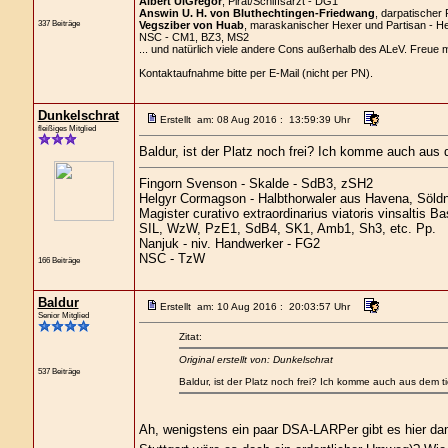
Albert UiGregor
, Pirat/Schiffsarzt - DG1
Answin U. H. von Bluthechtingen-Friedwang
, darpatischer 
337 Beiträge
Vegsziber von Huab
, maraskanischer Hexer und Partisan - H
NSC - CM1, BZ3, MS2
... und natürlich viele andere Cons außerhalb des ALeV. Freue 
Kontaktaufnahme bitte per E-Mail (nicht per PN).
Dunkelschrat
Erstellt am: 08 Aug 2016 : 13:59:39 Uhr
fleißiges Mitglied
Baldur, ist der Platz noch frei? Ich komme auch aus 
Fingorn Svenson - Skalde - SdB3, zSH2
Helgyr Cormagson - Halbthorwaler aus Havena, Söld
Magister curativo extraordinarius viatoris vinsaltis B
SIL, WzW, PzE1, SdB4, SK1, Amb1, Sh3, etc. Pp.
Nanjuk - niv. Handwerker - FG2
NSC - TzW
166 Beiträge
Baldur
Erstellt am: 10 Aug 2016 : 20:03:57 Uhr
Senior Mitglied
Zitat:
Original erstellt von: Dunkelschrat
537 Beiträge
Baldur, ist der Platz noch frei? Ich komme auch aus dem t
Ah, wenigstens ein paar DSA-LARPer gibt es hier d