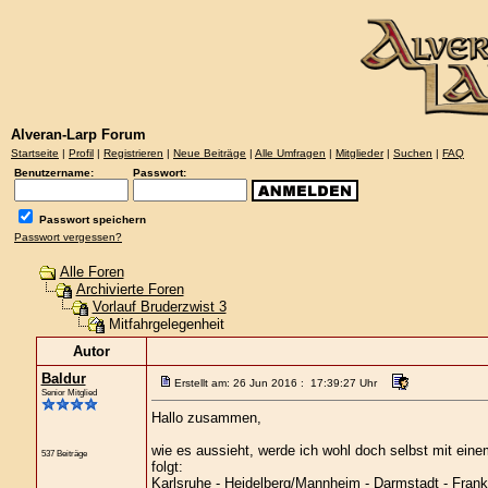
Alveran-Larp Forum
Startseite
|
Profil
|
Registrieren
|
Neue Beiträge
|
Alle Umfragen
|
Mitglieder
|
Suchen
|
FAQ
Benutzername:
Passwort:
Passwort speichern
Passwort vergessen?
Alle Foren
Archivierte Foren
Vorlauf Bruderzwist 3
Mitfahrgelegenheit
Autor
Baldur
Erstellt am: 26 Jun 2016 : 17:39:27 Uhr
Senior Mitglied
Hallo zusammen,
wie es aussieht, werde ich wohl doch selbst mit eine
537 Beiträge
folgt:
Karlsruhe - Heidelberg/Mannheim - Darmstadt - Frankf