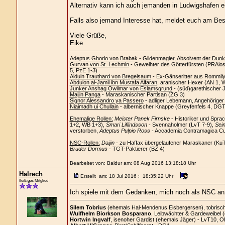
Alternativ kann ich auch jemanden in Ludwigshafen 
Falls also jemand Interesse hat, meldet euch am Beste
Viele Grüße,
Eike
Adeptus Ghorio von Brabak
- Gildenmagier, Absolvent der Dunk
Gurvan von St. Lechmin
- Geweihter des Götterfürsten (PRAios)
5, PzE 1-3)
Alduin Trauthard von Bregelsaum
- Ex-Gänseritter aus Rommil
Abdulon al-Jamil ibn Mustafa Alfaran
, aranischer Hexer (AN 1, 
Junker Anshag Owilmar von Eslamsgrund
- (süd)garethischer 
Maijin Panga
- Maraskanischer Partisan (ZG 3)
Signor Alessandro ya Passero
- adliger Lebemann, Angehörige
Niaimadh ui Chullain
- albernischer Knappe (Greyfenfels 4, DGT
Ehemalige Rollen:
Meister Panek Firnske
- Historiker und Spra
1+2, WB 1+3),
Smari Liflindsson
- Svennaholmer (LvT 7-9),
Sein
verstorben,
Adeptus Pulpio Ross
- Accademia Contramagica Cus
NSC-Rollen:
Daijin
- zu Haffax übergelaufener Maraskaner (Ku
Bruder Dormus
- TGT-Paktierer (BZ 4)
Bearbeitet von: Baldur am: 08 Aug 2016 13:18:18 Uhr
Halrech
Erstellt am: 18 Jul 2016 : 18:35:22 Uhr
fleißiges Mitglied
Ich spiele mit dem Gedanken, mich noch als NSC an
Silem Tobrius
(ehemals Hal-Mendenus Eisbergersen), tobrischer
Wulfhelm Biorkson Bosparano
, Leibwächter & Gardeweibel 
Hortwin Ingvalf
, isenoher Gardist (ehemals Jäger) - LvT10, O