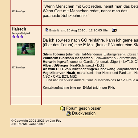
"Wenn Menschen mit Gott reden, nennt man das bet
Wenn Gott mit Menschen redet, nennt man das
233 Beiträge
paranoide Schizophrenie."
Halrech
Erstellt am: 25 Aug 2016 : 12:26:05 Uhr
fleißiges Mitglied
Da ich sowieso nach GÖ reinfahre, kann ich gerne auc
(über das Forum) eine E-Mail (keine PN) oder eine SM
Silem Tobrius
(ehemals Hal-Mendenus Eisbergersen), tobrischer
Wulfhelm Biorkson Bosparano
, Leibwächter & Gardeweibel 
Hortwin Ingvalf
, isenoher Gardist (ehemals Jäger) - LvT10, O
Albert UiGregor
, Pirat/Schiffsarzt - DG1
337 Beiträge
Answin U. H. von Bluthechtingen-Friedwang
, darpatischer 
Vegsziber von Huab
, maraskanischer Hexer und Partisan - H
NSC - CM1, BZ3, MS2
... und natürlich viele andere Cons außerhalb des ALeV. Freue 
Kontaktaufnahme bitte per E-Mail (nicht per PN).
Forum geschlossen
Druckversion
© Copyright 2001-2026 by
Jan Fey
Alle Rechte vorbehalten.