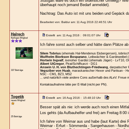
Stuttgart wäre es doch ein ordentlicher Umweg)? Wie
überhaupt noch jemand Bedarf anmeldet).
Nachtrag: Das Auto ist mit uns beiden und Gepäck da
Bearbeitet von: Baldur am: 11 Aug 2016 22:46:51 Uhr
Halrech
Erstellt am: 11 Aug 2016 : 09:01:07 Uhr
fleißiges Mitglied
Ich fahre sonst auch selber und hätte dann Plätze a
Silem Tobrius
(ehemals Hal-Mendenus Eisbergersen), tobrischer
Wulfhelm Biorkson Bosparano
, Leibwächter & Gardeweibel 
Hortwin Ingvalf
, isenoher Gardist (ehemals Jäger) - LvT10, O
Albert UiGregor
, Pirat/Schiffsarzt - DG1
Answin U. H. von Bluthechtingen-Friedwang
, darpatischer 
337 Beiträge
Vegsziber von Huab
, maraskanischer Hexer und Partisan - H
NSC - CM1, BZ3, MS2
... und natürlich viele andere Cons außerhalb des ALeV. Freue 
Kontaktaufnahme bitte per E-Mail (nicht per PN).
Togetik
Erstellt am: 16 Aug 2016 : 15:48:10 Uhr
neues Mitglied
Besser spät als nie: ich werde auch noch einen Mitfah
Los gehts (da Aufbauhelfer und frei) am Freitag 8:00 
25 Beiträge
Ich fahre von Weimar aus und habe (laut Karte) drei 
Weimar - Erfurt - Sömmerda - Sangerhausen - Nordha