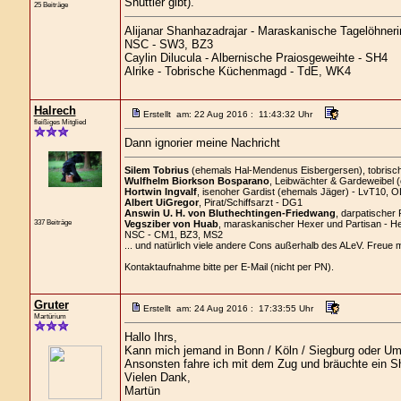
Shuttler gibt).
25 Beiträge
Alijanar Shanhazadrajar - Maraskanische Tagelöhneri
NSC - SW3, BZ3
Caylin Dilucula - Albernische Praiosgeweihte - SH4
Alrike - Tobrische Küchenmagd - TdE, WK4
Halrech
Erstellt am: 22 Aug 2016 : 11:43:32 Uhr
fleißiges Mitglied
Dann ignorier meine Nachricht
Silem Tobrius
(ehemals Hal-Mendenus Eisbergersen), tobrischer
Wulfhelm Biorkson Bosparano
, Leibwächter & Gardeweibel 
Hortwin Ingvalf
, isenoher Gardist (ehemals Jäger) - LvT10, O
Albert UiGregor
, Pirat/Schiffsarzt - DG1
Answin U. H. von Bluthechtingen-Friedwang
, darpatischer 
337 Beiträge
Vegsziber von Huab
, maraskanischer Hexer und Partisan - H
NSC - CM1, BZ3, MS2
... und natürlich viele andere Cons außerhalb des ALeV. Freue 
Kontaktaufnahme bitte per E-Mail (nicht per PN).
Gruter
Erstellt am: 24 Aug 2016 : 17:33:55 Uhr
Martürium
Hallo Ihrs,
Kann mich jemand in Bonn / Köln / Siegburg oder U
Ansonsten fahre ich mit dem Zug und bräuchte ein Sh
Vielen Dank,
Martün