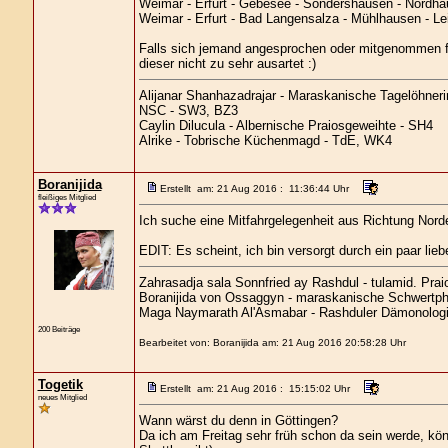
Weimar - Erfurt - Gebesee - Sondershausen - Nordhau
Weimar - Erfurt - Bad Langensalza - Mühlhausen - Lei
Falls sich jemand angesprochen oder mitgenommen fü
dieser nicht zu sehr ausartet :)
Alijanar Shanhazadrajar - Maraskanische Tagelöhneri
NSC - SW3, BZ3
Caylin Dilucula - Albernische Praiosgeweihte - SH4
Alrike - Tobrische Küchenmagd - TdE, WK4
Boranijida
Erstellt am: 21 Aug 2016 : 11:36:44 Uhr
fleißiges Mitglied
Ich suche eine Mitfahrgelegenheit aus Richtung Norden
EDIT: Es scheint, ich bin versorgt durch ein paar li
Zahrasadja sala Sonnfried ay Rashdul - tulamid. Prai
Boranijida von Ossaggyn - maraskanische Schwertph
Maga Naymarath Al'Asmabar - Rashduler Dämonolog
200 Beiträge
Bearbeitet von: Boranijida am: 21 Aug 2016 20:58:28 Uhr
Togetik
Erstellt am: 21 Aug 2016 : 15:15:02 Uhr
neues Mitglied
Wann wärst du denn in Göttingen?
Da ich am Freitag sehr früh schon da sein werde, kön