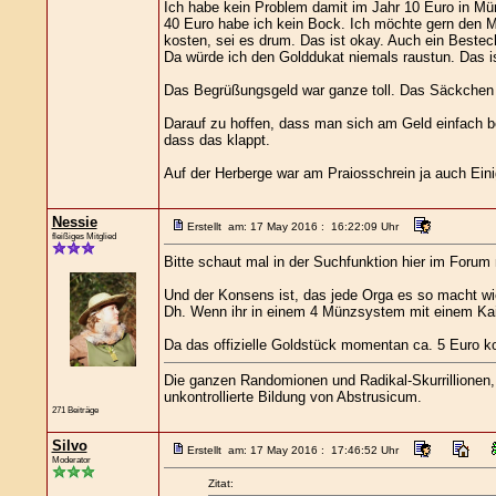
Ich habe kein Problem damit im Jahr 10 Euro in M
40 Euro habe ich kein Bock. Ich möchte gern den M
kosten, sei es drum. Das ist okay. Auch ein Bestec
Da würde ich den Golddukat niemals raustun. Das is
Das Begrüßungsgeld war ganze toll. Das Säckchen h
Darauf zu hoffen, dass man sich am Geld einfach be
dass das klappt.
Auf der Herberge war am Praiosschrein ja auch E
Nessie
Erstellt am: 17 May 2016 : 16:22:09 Uhr
fleißiges Mitglied
Bitte schaut mal in der Suchfunktion hier im Foru
Und der Konsens ist, das jede Orga es so macht w
Dh. Wenn ihr in einem 4 Münzsystem mit einem Kaise
Da das offizielle Goldstück momentan ca. 5 Euro k
Die ganzen Randomionen und Radikal-Skurrillionen, d
unkontrollierte Bildung von Abstrusicum.
271 Beiträge
Silvo
Erstellt am: 17 May 2016 : 17:46:52 Uhr
Moderator
Zitat: