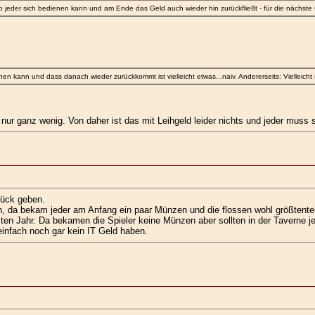
 jeder sich bedienen kann und am Ende das Geld auch wieder hin zurückfließt - für die nächste
n kann und dass danach wieder zurückkommt ist vielleicht etwas...naiv. Andererseits: Vielleicht 
ur ganz wenig. Von daher ist das mit Leihgeld leider nichts und jeder muss s
rück geben.
, da bekam jeder am Anfang ein paar Münzen und die flossen wohl größtenteil
zten Jahr. Da bekamen die Spieler keine Münzen aber sollten in der Taverne j
infach noch gar kein IT Geld haben.