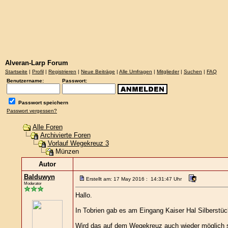
Alveran-Larp Forum
Startseite
|
Profil
|
Registrieren
|
Neue Beiträge
|
Alle Umfragen
|
Mitglieder
|
Suchen
|
FAQ
Benutzername:
Passwort:
Passwort speichern
Passwort vergessen?
Alle Foren
Archivierte Foren
Vorlauf Wegekreuz 3
Münzen
Autor
Balduwyn
Erstellt am: 17 May 2016 : 14:31:47 Uhr
Moderator
Hallo.
In Tobrien gab es am Eingang Kaiser Hal Silberstüc
Wird das auf dem Wegekreuz auch wieder möglich 