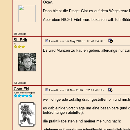
Okay.
Dann bleibt die Frage: Gibt es auf dem Wegekreuz M
Aber eben NICHT Fünf Euro bezahlen will. Ich Blöd
266 Beiträge
SL Erik
Erstellt am: 26 May 2016 : 10:41:34 Uhr
BZ
Es wird Münzen zu kaufen geben, allerdings nur zu
426 Beiträge
Goot EN
Erstellt am: 30 Nov 2016 : 22:41:48 Uhr
super aktives Mitglied
weil ich gerade zufällig drauf gestoßen bin und mic
es gab einige vorschläge um eine bezahlbare (und da
befürchtungen abdriftet).
die praktikabelsten sind meiner meinung nach:
-einigung auf requisiten (plastikgold, womöglich in