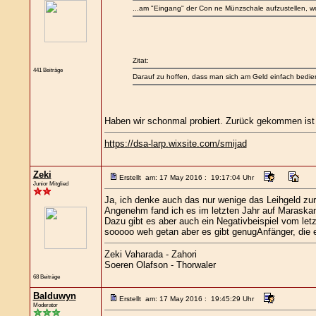
...am "Eingang" der Con ne Münzschale aufzustellen, wo
Zitat:
441 Beiträge
Darauf zu hoffen, dass man sich am Geld einfach bediene
Haben wir schonmal probiert. Zurück gekommen ist n
https://dsa-larp.wixsite.com/smijad
Zeki
Erstellt am: 17 May 2016 : 19:17:04 Uhr
Junior Mitglied
Ja, ich denke auch das nur wenige das Leihgeld zu
Angenehm fand ich es im letzten Jahr auf Maraskan
Dazu gibt es aber auch ein Negativbeispiel vom let
sooooo weh getan aber es gibt genugAnfänger, die e
Zeki Vaharada - Zahori
Soeren Olafson - Thorwaler
68 Beiträge
Balduwyn
Erstellt am: 17 May 2016 : 19:45:29 Uhr
Moderator