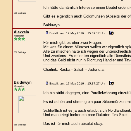
Ich hätte da nämlich Interesse einen Beutel ordentli
266 Beiträge
Gibt es eigentlich auch Goldmünzen (Abseits der o
Balduwyn
Alexxela
Erstellt am: 17 May 2016 : 15:09:17 Uhr
Moderator
Für mich gibt es eher zwei Fragen:
Mit was für einem Münzset wollen wir eigentlich spi
Alle zu mischen halte ich wegen der unterschiedlich
297 Beiträge
Und zweitens: Es müssten eigentlich alle Dienstlei
und das Geld nicht nur in Richtung Händler und Tave
Charlink: Raska - Saliah - Jadra u.a.
Balduwyn
Erstellt am: 17 May 2016 : 15:37:27 Uhr
Moderator
Ich bin strikt dagegen, eine Parallelwährung einzufü
Es ist schön und stimmig ein paar Silbermünzen mi
Schließlich ist es ja auch erlaubt sich Nordlandban
Und man kriegt locker ein paar Dukaten fürs Spiel.
Das ist für mich auch absolut okay.
266 Beiträge