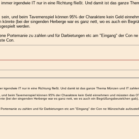
mmer irgendwie IT nur in eine Richtung fließt. Und damit ist das ganze The
" sein, und beim Tavernenspiel können 95% der Charaktere kein Geld einne
n könnte (bei der singenden Herberge war es ganz nett, wo es auch ein Begrü
sgespielt werden.
ene Portemanie zu zahlen und für Darbietungen etc am "Eingang" der Con ne
hste Con.
 irgendwie IT nur in eine Richtung fließt. Und damit ist das ganze Thema Münzen und IT zahlen 
in, und beim Tavernenspiel können 95% der Charaktere kein Geld einnehmen und müssten das OT
nnte (bei der singenden Herberge war es ganz nett, wo es auch ein Begrüßungsbeutelchen gab), 
 Portemanie zu zahlen und für Darbietungen etc am "Eingang" der Con ne Münzschale aufzustel