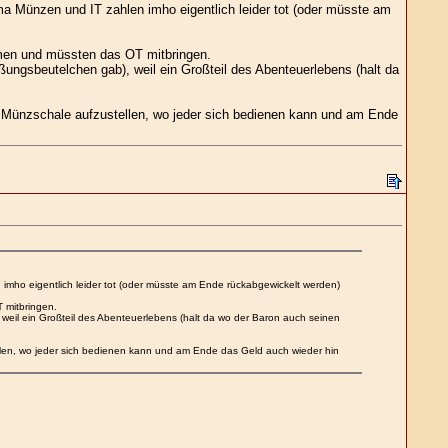
ma Münzen und IT zahlen imho eigentlich leider tot (oder müsste am
hmen und müssten das OT mitbringen.
ßungsbeutelchen gab), weil ein Großteil des Abenteuerlebens (halt da
 Münzschale aufzustellen, wo jeder sich bedienen kann und am Ende
imho eigentlich leider tot (oder müsste am Ende rückabgewickelt werden)
 mitbringen.
weil ein Großteil des Abenteuerlebens (halt da wo der Baron auch seinen
len, wo jeder sich bedienen kann und am Ende das Geld auch wieder hin