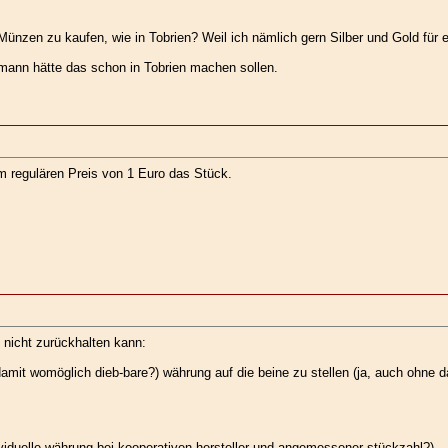
ünzen zu kaufen, wie in Tobrien? Weil ich nämlich gern Silber und Gold für 
mann hätte das schon in Tobrien machen sollen.
m regulären Preis von 1 Euro das Stück.
h nicht zurückhalten kann:
mit womöglich dieb-bare?) währung auf die beine zu stellen (ja, auch ohne da
dividuelle währung bei kooperativen hersteller und angemessener stückzahl?).