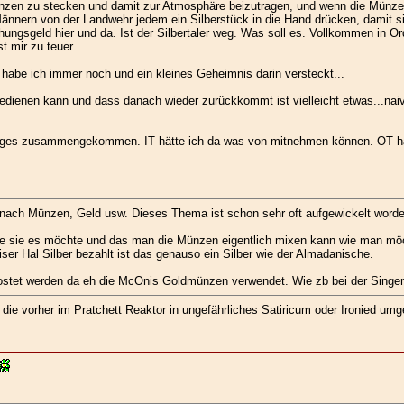
ünzen zu stecken und damit zur Atmosphäre beizutragen, und wenn die Münzen
ännern von der Landwehr jedem ein Silberstück in die Hand drücken, damit si
hungsgeld hier und da. Ist der Silbertaler weg. Was soll es. Vollkommen in O
t mir zu teuer.
abe ich immer noch und ein kleines Geheimnis darin versteckt...
dienen kann und dass danach wieder zurückkommt ist vielleicht etwas...naiv.
iniges zusammengekommen. IT hätte ich da was von mitnehmen können. OT ha
m nach Münzen, Geld usw. Dieses Thema ist schon sehr oft aufgewickelt worde
ie sie es möchte und das man die Münzen eigentlich mixen kann wie man mö
r Hal Silber bezahlt ist das genauso ein Silber wie der Almadanische.
ostet werden da eh die McOnis Goldmünzen verwendet. Wie zb bei der Singend
ie vorher im Pratchett Reaktor in ungefährliches Satiricum oder Ironied umge