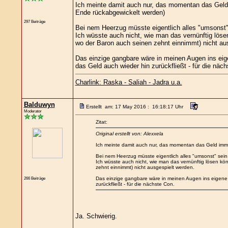
Ich meinte damit auch nur, das momentan das Geld i
Ende rückabgewickelt werden)
297 Beiträge
Bei nem Heerzug müsste eigentlich alles "umsonst
Ich wüsste auch nicht, wie man das vernünftig löse
wo der Baron auch seinen zehnt einnimmt) nicht au
Das einzige gangbare wäre in meinen Augen ins eig
das Geld auch wieder hin zurückfließt - für die näc
Charlink: Raska - Saliah - Jadra u.a.
Balduwyn
Erstellt am: 17 May 2016 : 16:18:17 Uhr
Moderator
Zitat:
Original erstellt von: Alexxela
Ich meinte damit auch nur, das momentan das Geld immer
Bei nem Heerzug müsste eigentlich alles "umsonst" se
Ich wüsste auch nicht, wie man das vernünftig lösen kö
zehnt einnimmt) nicht ausgespielt werden.
266 Beiträge
Das einzige gangbare wäre in meinen Augen ins eigene
zurückfließt - für die nächste Con.
Ja. Schwierig.