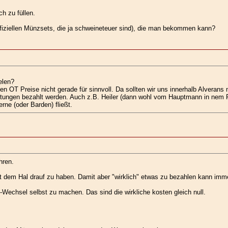
ch zu füllen.
ffiziellen Münzsets, die ja schweineteuer sind), die man bekommen kann?
elen?
en OT Preise nicht gerade für sinnvoll. Da sollten wir uns innerhalb Alverans 
stungen bezahlt werden. Auch z.B. Heiler (dann wohl vom Hauptmann in nem F
rne (oder Barden) fließt.
hren.
t dem Hal drauf zu haben. Damit aber "wirklich" etwas zu bezahlen kann imme
k-Wechsel selbst zu machen. Das sind die wirkliche kosten gleich null.