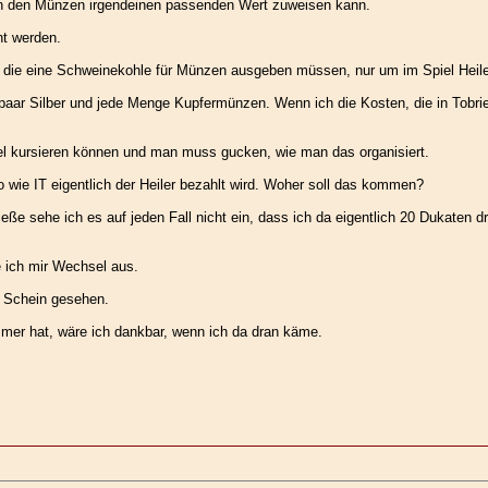
an den Münzen irgendeinen passenden Wert zuweisen kann.
ht werden.
le, die eine Schweinekohle für Münzen ausgeben müssen, nur um im Spiel Heil
 paar Silber und jede Menge Kupfermünzen. Wenn ich die Kosten, die in Tobr
el kursieren können und man muss gucken, wie man das organisiert.
So wie IT eigentlich der Heiler bezahlt wird. Woher soll das kommen?
eße sehe ich es auf jeden Fall nicht ein, dass ich da eigentlich 20 Dukaten 
e ich mir Wechsel aus.
n Schein gesehen.
mmer hat, wäre ich dankbar, wenn ich da dran käme.