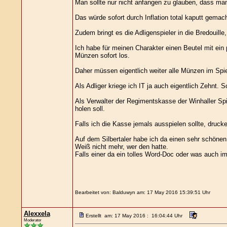
Man sollte nur nicht anfangen zu glauben, dass m
Das würde sofort durch Inflation total kaputt gemac
Zudem bringt es die Adligenspieler in die Bredouil
Ich habe für meinen Charakter einen Beutel mit ein
Münzen sofort los.
Daher müssen eigentlich weiter alle Münzen im Spi
Als Adliger kriege ich IT ja auch eigentlich Zehnt. 
Als Verwalter der Regimentskasse der Winhaller Spi
holen soll.
Falls ich die Kasse jemals ausspielen sollte, druck
Auf dem Silbertaler habe ich da einen sehr schöne
Weiß nicht mehr, wer den hatte.
Falls einer da ein tolles Word-Doc oder was auch i
Bearbeitet von: Balduwyn am: 17 May 2016 15:39:51 Uhr
Alexxela
Erstellt am: 17 May 2016 : 16:04:44 Uhr
Moderator