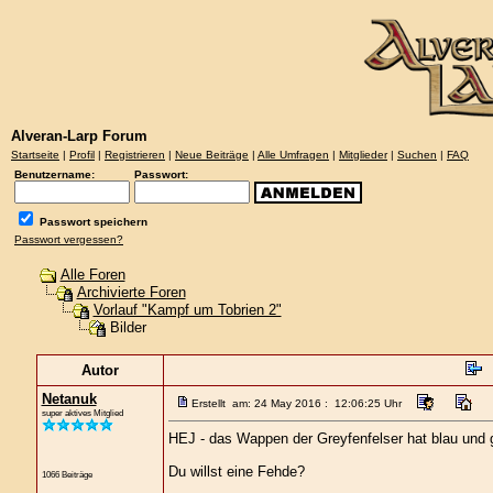
Alveran-Larp Forum
Startseite
|
Profil
|
Registrieren
|
Neue Beiträge
|
Alle Umfragen
|
Mitglieder
|
Suchen
|
FAQ
Benutzername:
Passwort:
Passwort speichern
Passwort vergessen?
Alle Foren
Archivierte Foren
Vorlauf "Kampf um Tobrien 2"
Bilder
Autor
Netanuk
Erstellt am: 24 May 2016 : 12:06:25 Uhr
super aktives Mitglied
HEJ - das Wappen der Greyfenfelser hat blau und g
Du willst eine Fehde?
1066 Beiträge