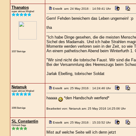
Thanatos
Erstellt am: 24 May 2016 : 14:59:41 Uhr
super aktives Mitglied
Gern! Fehden bereichern das Leben ungemein! :p
tha
"Ich habe Dinge gesehen, die die meisten Mensche
Sichel des Madamals. Und ich habe Strahlen magis
Momente werden verloren sein in der Zeit, so wie 
An einem pathetischen Abend beim Winterfurth 1. G
1037 Beiträge
"Wir sind nicht die tobrische Faust. Wir sind die Fa
Bei der Versammlung des Heereszugs beim Schwa
Jarlak Ebelling, tobrischer Soldat
Netanuk
Erstellt am: 25 May 2016 : 14:24:46 Uhr
super aktives Mitglied
haaaa
*den Handschuh werfend*
1066 Beiträge
Bearbeitet von: Netanuk am: 25 May 2016 14:25:06 Uhr
SL Constantin
Erstellt am: 25 May 2016 : 15:33:52 Uhr
Orkland-Saga
Mist auf welche Seite will ich denn jetzt