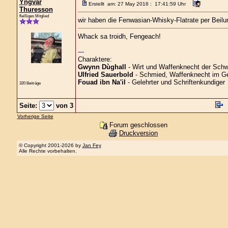
Yngvar
Erstellt am: 27 May 2016 : 17:41:59 Uhr
Thuresson
fleißiges Mitglied
wir haben die Fenwasian-Whisky-Flatrate per Beilun
Whack sa troidh, Fengeach!
---
Charaktere:
Gwynn Dùghall
- Wirt und Waffenknecht der Schw
Ulfried Sauerbold
- Schmied, Waffenknecht im Ge
Fouad ibn Na'il
- Gelehrter und Schriftenkundiger
320 Beiträge
Seite:
von 3
Vorherige Seite
Forum geschlossen
Druckversion
© Copyright 2001-2026 by
Jan Fey
Alle Rechte vorbehalten.