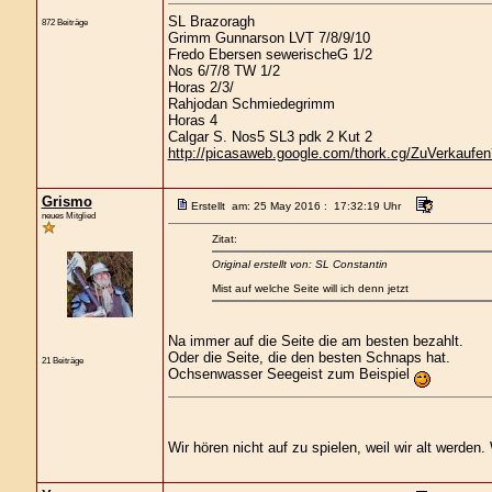
SL Brazoragh
872 Beiträge
Grimm Gunnarson LVT 7/8/9/10
Fredo Ebersen sewerischeG 1/2
Nos 6/7/8 TW 1/2
Horas 2/3/
Rahjodan Schmiedegrimm
Horas 4
Calgar S. Nos5 SL3 pdk 2 Kut 2
http://picasaweb.google.com/thork.cg/ZuVerkaufen?
Grismo
Erstellt am: 25 May 2016 : 17:32:19 Uhr
neues Mitglied
Zitat:
Original erstellt von: SL Constantin
Mist auf welche Seite will ich denn jetzt
Na immer auf die Seite die am besten bezahlt.
Oder die Seite, die den besten Schnaps hat.
21 Beiträge
Ochsenwasser Seegeist zum Beispiel
Wir hören nicht auf zu spielen, weil wir alt werden. 