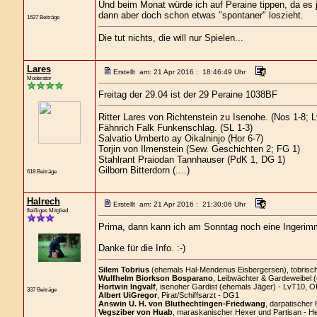
Und beim Monat würde ich auf Peraine tippen, da es 
dann aber doch schon etwas "spontaner" loszieht.
1627 Beiträge
Die tut nichts, die will nur Spielen...
Lares
Erstellt am: 21 Apr 2016 : 18:46:49 Uhr
Moderator
Freitag der 29.04 ist der 29 Peraine 1038BF
Ritter Lares von Richtenstein zu Isenohe. (Nos 1-8; 
Fähnrich Falk Funkenschlag. (SL 1-3)
Salvatio Umberto ay Oikalninjo (Hor 6-7)
Torjin von Ilmenstein (Sew. Geschichten 2; FG 1)
Stahlrant Praiodan Tannhauser (PdK 1, DG 1)
Gilborn Bitterdorn (....)
618 Beiträge
Halrech
Erstellt am: 21 Apr 2016 : 21:30:06 Uhr
fleißiges Mitglied
Prima, dann kann ich am Sonntag noch eine Ingerimm
Danke für die Info. :-)
Silem Tobrius
(ehemals Hal-Mendenus Eisbergersen), tobrischer
Wulfhelm Biorkson Bosparano
, Leibwächter & Gardeweibel 
Hortwin Ingvalf
, isenoher Gardist (ehemals Jäger) - LvT10, O
337 Beiträge
Albert UiGregor
, Pirat/Schiffsarzt - DG1
Answin U. H. von Bluthechtingen-Friedwang
, darpatischer 
Vegsziber von Huab
, maraskanischer Hexer und Partisan - H