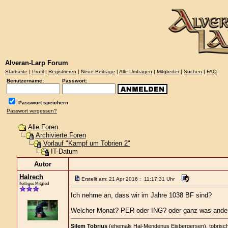
Alveran-Larp Forum
Startseite
|
Profil
|
Registrieren
|
Neue Beiträge
|
Alle Umfragen
|
Mitglieder
|
Suchen
|
FAQ
Benutzername:
Passwort:
Passwort speichern
Passwort vergessen?
Alle Foren
Archivierte Foren
Vorlauf "Kampf um Tobrien 2"
IT-Datum
Autor
Halrech
Erstellt am: 21 Apr 2016 : 11:17:31 Uhr
fleißiges Mitglied
Ich nehme an, dass wir im Jahre 1038 BF sind?
Welcher Monat? PER oder ING? oder ganz was ande
Silem Tobrius
(ehemals Hal-Mendenus Eisbergersen), tobrischer