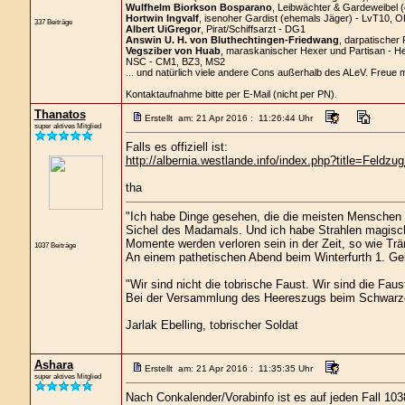
Wulfhelm Biorkson Bosparano
, Leibwächter & Gardeweibel 
Hortwin Ingvalf
, isenoher Gardist (ehemals Jäger) - LvT10, O
337 Beiträge
Albert UiGregor
, Pirat/Schiffsarzt - DG1
Answin U. H. von Bluthechtingen-Friedwang
, darpatischer 
Vegsziber von Huab
, maraskanischer Hexer und Partisan - H
NSC - CM1, BZ3, MS2
... und natürlich viele andere Cons außerhalb des ALeV. Freue 
Kontaktaufnahme bitte per E-Mail (nicht per PN).
Thanatos
Erstellt am: 21 Apr 2016 : 11:26:44 Uhr
super aktives Mitglied
Falls es offiziell ist:
http://albernia.westlande.info/index.php?title=Fel
tha
"Ich habe Dinge gesehen, die die meisten Menschen 
Sichel des Madamals. Und ich habe Strahlen magisch
Momente werden verloren sein in der Zeit, so wie Tr
1037 Beiträge
An einem pathetischen Abend beim Winterfurth 1. Gek
"Wir sind nicht die tobrische Faust. Wir sind die Faus
Bei der Versammlung des Heereszugs beim Schwarz
Jarlak Ebelling, tobrischer Soldat
Ashara
Erstellt am: 21 Apr 2016 : 11:35:35 Uhr
super aktives Mitglied
Nach Conkalender/Vorabinfo ist es auf jeden Fall 103