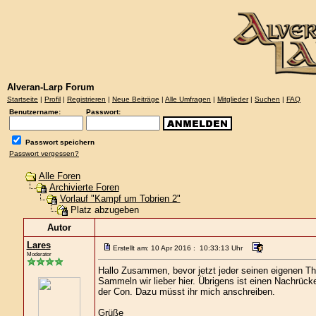
Alveran-Larp Forum
Startseite
|
Profil
|
Registrieren
|
Neue Beiträge
|
Alle Umfragen
|
Mitglieder
|
Suchen
|
FAQ
Benutzername:
Passwort:
Passwort speichern
Passwort vergessen?
Alle Foren
Archivierte Foren
Vorlauf "Kampf um Tobrien 2"
Platz abzugeben
Autor
Lares
Erstellt am: 10 Apr 2016 : 10:33:13 Uhr
Moderator
Hallo Zusammen, bevor jetzt jeder seinen eigenen T
Sammeln wir lieber hier. Übrigens ist einen Nachrüc
der Con. Dazu müsst ihr mich anschreiben.
Grüße