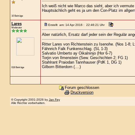
Ich weiß nicht wie Marco das sieht, aber ich vermut
Hauptsächlich geht es ja um den Con-Platz im allge
10 Beiträge
Lares
Erstellt am: 14 Apr 2016 : 22:46:21 Uhr
Moderator
Aber natürlich, Ersatz darf jeder sein der Regulär a
Ritter Lares von Richtenstein zu Isenohe. (Nos 1-8; 
Fähnrich Falk Funkenschlag. (SL 1-3)
Salvatio Umberto ay Oikalninjo (Hor 6-7)
Torjin von Ilmenstein (Sew. Geschichten 2; FG 1)
Stahlrant Praiodan Tannhauser (PdK 1, DG 1)
Gilborn Bitterdorn (....)
618 Beiträge
Forum geschlossen
Druckversion
© Copyright 2001-2026 by
Jan Fey
Alle Rechte vorbehalten.