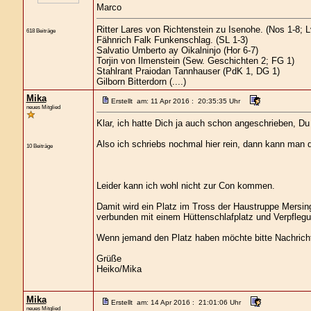
Marco
Ritter Lares von Richtenstein zu Isenohe. (Nos 1-8; 
618 Beiträge
Fähnrich Falk Funkenschlag. (SL 1-3)
Salvatio Umberto ay Oikalninjo (Hor 6-7)
Torjin von Ilmenstein (Sew. Geschichten 2; FG 1)
Stahlrant Praiodan Tannhauser (PdK 1, DG 1)
Gilborn Bitterdorn (....)
Mika
Erstellt am: 11 Apr 2016 : 20:35:35 Uhr
neues Mitglied
Klar, ich hatte Dich ja auch schon angeschrieben, Du
Also ich schriebs nochmal hier rein, dann kann man 
10 Beiträge
Leider kann ich wohl nicht zur Con kommen.
Damit wird ein Platz im Tross der Haustruppe Mersing
verbunden mit einem Hüttenschlafplatz und Verpflegu
Wenn jemand den Platz haben möchte bitte Nachricht
Grüße
Heiko/Mika
Mika
Erstellt am: 14 Apr 2016 : 21:01:06 Uhr
neues Mitglied