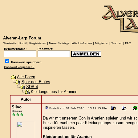
Alveran-Larp Forum
Startseite
|
Profil
|
Registrieren
|
Neue Beiträge
|
Alle Umfragen
|
Mitglieder
|
Suchen
|
FAQ
Benutzername:
Passwort:
Passwort speichern
Passwort vergessen?
Alle Foren
Spur des Blutes
SDB 4
Kleidungstipps für Aranien
Autor
Silvo
Erstellt am: 01 Feb 2016 : 13:19:15 Uhr
Moderator
Da wir mit unserem Con in Aranien spielen und wir 
Frizzi für euch ein paar Kleidungstipps zusammengeste
inspirieren lassen.
Kleidungstips für Aranien