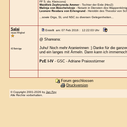
FF 5; div. Kleincons)
Waidlieb Zephryneda Ammer
- Tochter der Erde (Hex2)
Malinja von Büschelskoje
- Notarin in Diensten des Wappenkönigs
Leonore Reodara von Erlengrund
- Heroldin des Theodor von Sc
...sowie Orga, SL und NSC zu diversen Gelegenheiten...
Salai
Erstellt am: 07 Feb 2016 : 12:22:03 Uhr
neues Mitglied
@ Shareana:
Juhu! Noch mehr Aranierinnen :) Danke für die ganze
42 Beiträge
und ein langes mit Ärmeln. Dann kann ich immernoc
PzE I-IV
- GSC - Adriane Praiosstürmer
Forum geschlossen
Druckversion
© Copyright 2001-2026 by
Jan Fey
Alle Rechte vorbehalten.