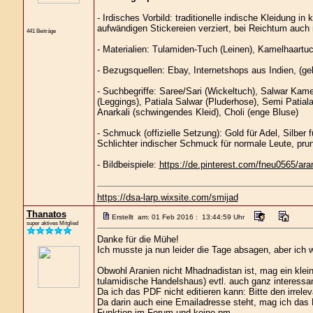
- Irdisches Vorbild: traditionelle indische Kleidung in 
aufwändigen Stickereien verziert, bei Reichtum auch 
441 Beiträge
- Materialien: Tulamiden-Tuch (Leinen), Kamelhaartu
- Bezugsquellen: Ebay, Internetshops aus Indien, (ge
- Suchbegriffe: Saree/Sari (Wickeltuch), Salwar Kam
(Leggings), Patiala Salwar (Pluderhose), Semi Patial
Anarkali (schwingendes Kleid), Choli (enge Bluse)
- Schmuck (offizielle Setzung): Gold für Adel, Silber 
Schlichter indischer Schmuck für normale Leute, prunk
- Bildbeispiele:
https://de.pinterest.com/fneu0565/ara
https://dsa-larp.wixsite.com/smijad
Thanatos
Erstellt am: 01 Feb 2016 : 13:44:59 Uhr
super aktives Mitglied
Danke für die Mühe!
Ich musste ja nun leider die Tage absagen, aber ich we
Obwohl Aranien nicht Mhadnadistan ist, mag ein kle
tulamidische Handelshaus) evtl. auch ganz interessant
Da ich das PDF nicht editieren kann: Bitte den irrelev
Da darin auch eine Emailadresse steht, mag ich das P
Funktion im Forum und keine pm.