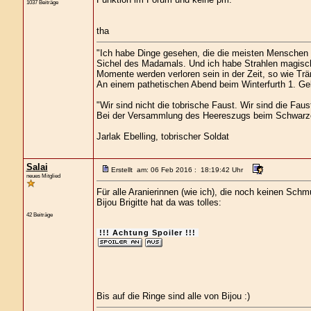
1037 Beiträge
tha
"Ich habe Dinge gesehen, die die meisten Menschen 
Sichel des Madamals. Und ich habe Strahlen magisch
Momente werden verloren sein in der Zeit, so wie Tr
An einem pathetischen Abend beim Winterfurth 1. Gek
"Wir sind nicht die tobrische Faust. Wir sind die Faus
Bei der Versammlung des Heereszugs beim Schwarz
Jarlak Ebelling, tobrischer Soldat
Salai
Erstellt am: 06 Feb 2016 : 18:19:42 Uhr
neues Mitglied
Für alle Aranierinnen (wie ich), die noch keinen Sch
Bijou Brigitte hat da was tolles:
42 Beiträge
!!! Achtung Spoiler !!!
Bis auf die Ringe sind alle von Bijou :)