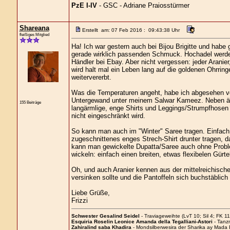
PzE I-IV
- GSC - Adriane Praiosstürmer
Shareana
Erstellt am: 07 Feb 2016 : 09:43:38 Uhr
fleißiges Mitglied
Ha! Ich war gestern auch bei Bijou Brigitte und habe 
gerade wirklich passenden Schmuck. Hochadel werden 
Händler bei Ebay. Aber nicht vergessen: jeder Aran
wird halt mal ein Leben lang auf die goldenen Ohrrin
weitervererbt.
Was die Temperaturen angeht, habe ich abgesehen vo
Untergewand unter meinem Salwar Kameez. Neben äh
155 Beiträge
langärmlige, enge Shirts und Leggings/Strumpfhosen b
nicht eingeschränkt wird.
So kann man auch im "Winter" Saree tragen. Einfach 
zugeschnittenes enges Strech-Shirt drunter tragen, d
kann man gewickelte Dupatta/Saree auch ohne Problem
wickeln: einfach einen breiten, etwas flexibelen Gür
Oh, und auch Aranier kennen aus der mittelreichisch
versinken sollte und die Pantoffeln sich buchstäblich
Liebe Grüße,
Frizzi
Schwester Gesalind Seidel
- Traviageweihte (LvT 10; Sil 4; FK 11
Esquiria Roselin Leonice Amanda della Tegalliani-Astori
- Tanz
Zahiralind saba Khadira
- Mondsilberwesira der Sharika ay Mada