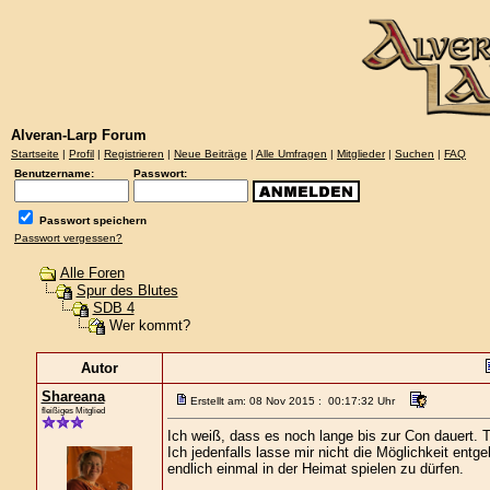
Alveran-Larp Forum
Startseite
|
Profil
|
Registrieren
|
Neue Beiträge
|
Alle Umfragen
|
Mitglieder
|
Suchen
|
FAQ
Benutzername:
Passwort:
Passwort speichern
Passwort vergessen?
Alle Foren
Spur des Blutes
SDB 4
Wer kommt?
Autor
Shareana
Erstellt am: 08 Nov 2015 : 00:17:32 Uhr
fleißiges Mitglied
Ich weiß, dass es noch lange bis zur Con dauert. 
Ich jedenfalls lasse mir nicht die Möglichkeit ent
endlich einmal in der Heimat spielen zu dürfen.