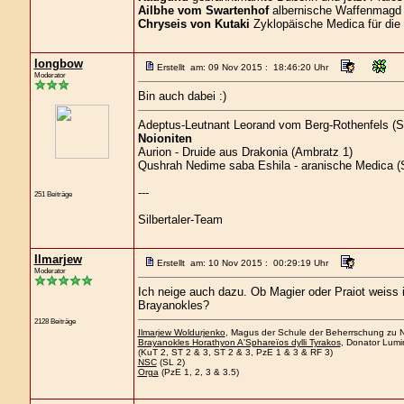
Ailbhe vom Swartenhof
albernische Waffenmagd 
Chryseis von Kutaki
Zyklopäische Medica für die
longbow
Erstellt am: 09 Nov 2015 : 18:46:20 Uhr
Moderator
Bin auch dabei :)
Adeptus-Leutnant Leorand vom Berg-Rothenfels (S
Noioniten
Aurion - Druide aus Drakonia (Ambratz 1)
Qushrah Nedime saba Eshila - aranische Medica (S
---
251 Beiträge
Silbertaler-Team
Ilmarjew
Erstellt am: 10 Nov 2015 : 00:29:19 Uhr
Moderator
Ich neige auch dazu. Ob Magier oder Praiot weiss i
Brayanokles?
2128 Beiträge
Ilmarjew Woldurjenko
, Magus der Schule der Beherrschung zu Ne
Brayanokles Horathyon A'Sphareïos dylli Tyrakos
, Donator Lumi
(KuT 2, ST 2 & 3, ST 2 & 3, PzE 1 & 3 & RF 3)
NSC
(SL 2)
Orga
(PzE 1, 2, 3 & 3.5)