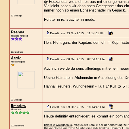
@ Feqzandra: wie sieht es aus mit einer gemeins
Vielleicht haben wir dann noch Gelegenheit das e
immer noch so einen Echsenschädel im Gepäck… 
13 Beiträge
Fortiter in re, suaviter in modo.
Reanna
Erstellt am: 23 Nov 2015 : 11:14:01 Uhr
fleißiges Mitglied
Heh. Nicht ganz der Kapitan, den ich im Kopf hatte
183 Beiträge
Astrid
Erstellt am: 08 Dec 2015 : 07:34:16 Uhr
neues Mitglied
Auch ich werde da sein, allerdings mit einem neuen
Utsine Halmstein, Alchimistin in Ausbildung des D
Hanna Treuherz, Wundheilerin - KuT 1/ KuT 2/ ST 
20 Beiträge
Ilmarjew
Erstellt am: 09 Dec 2015 : 18:14:45 Uhr
Moderator
Heute definitiv entschieden: es kommt ein bornländ
Ilmarjew Woldurjenko
, Magus der Schule der Beherrschung zu Ne
2128 Beiträge
Brayanokles Horathyon A'Sphareïos dylli Tyrakos
, Donator Lumi