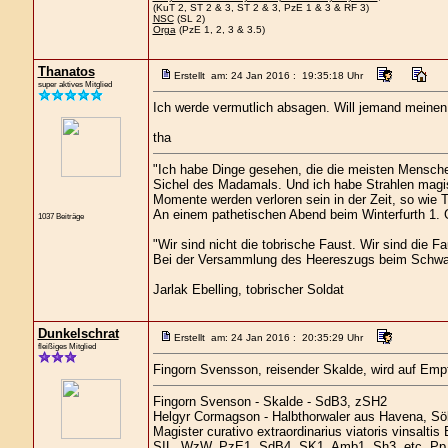
(KuT 2, ST 2 & 3, ST 2 & 3, PzE 1 & 3 & RF 3)
NSC
(SL 2)
Orga
(PzE 1, 2, 3 & 3.5)
Thanatos
Erstellt am: 24 Jan 2016 : 19:35:18 Uhr
super aktives Mitglied
Ich werde vermutlich absagen. Will jemand meinen
tha
"Ich habe Dinge gesehen, die die meisten Mensche
Sichel des Madamals. Und ich habe Strahlen magis
Momente werden verloren sein in der Zeit, so wie 
An einem pathetischen Abend beim Winterfurth 1. G
1037 Beiträge
"Wir sind nicht die tobrische Faust. Wir sind die Fa
Bei der Versammlung des Heereszugs beim Schwa
Jarlak Ebelling, tobrischer Soldat
Dunkelschrat
Erstellt am: 24 Jan 2016 : 20:35:29 Uhr
fleißiges Mitglied
Fingorn Svensson, reisender Skalde, wird auf Emp
Fingorn Svenson - Skalde - SdB3, zSH2
Helgyr Cormagson - Halbthorwaler aus Havena, Sö
Magister curativo extraordinarius viatoris vinsalti
SIL, WzW, PzE1, SdB4, SK1, Amb1, Sh3, etc. Pp