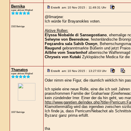
Bernika
Erstellt am: 10 Nov 2015 : 11:49:31 Uhr
super aktives Mitglied
@Ilmarjew:
Ich würde für Brayanokles voten.
2102 Beiträge
Aktive Rollen:
Elyssa Niobalde di Sansegostiano
, ehemalige n
Selwyne von Beereskow
, festenländische Bronnja
Feqzandra sala Sahib Oswyn
, Beherrschungsmagi
Raugund
gebranntmarkte Büßerin und jetzt Praios
Ailbhe vom Swartenhof
albernische Waffenmagd 
Chryseis von Kutaki
Zyklopäische Medica für die
Thanatos
Erstellt am: 10 Nov 2015 : 13:27:03 Uhr
super aktives Mitglied
Oder nimm eine Figur, die räumlich wirklich hin pass
Ich spiele eine neue Rolle, eine die ich seit Jahre
praiosfrommen Familie der Grahan'war (Greifenwac
kein zündelnder Irrer. Einer der da hin geht, wo ma
http://www.garetien.de/index.php?title=Perricum:F
Klamottenmäßig wird das irgendwo zwischen sizil
Ich finde ja, dass Perricum/Nebachot als Schnittste
1037 Beiträge
Byzanz ganz prima erfüllt.
tha