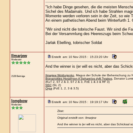
"Ich habe Dinge gesehen, die die meisten Mensche
Sichel des Madamals. Und ich habe Strahlen magis
Momente werden verloren sein in der Zeit, so wie 
An einem pathetischen Abend beim Winterfurth 1. G
"Wir sind nicht die tobrische Faust. Wir sind die Fa
Bei der Versammlung des Heereszugs beim Schwa
Jarlak Ebelling, tobrischer Soldat
Ilmarjew
Erstellt am: 10 Nov 2015 : 15:23:20 Uhr
Moderator
And the winner is (er will es nicht, aber das Schicks
Ilmarjew Woldurjenko
, Magus der Schule der Beherrschung zu Ne
2128 Beiträge
Brayanokles Horathyon A'Sphareïos dylli Tyrakos
, Donator Lumi
(KuT 2, ST 2 & 3, ST 2 & 3, PzE 1 & 3 & RF 3)
NSC
(SL 2)
Orga
(PzE 1, 2, 3 & 3.5)
longbow
Erstellt am: 10 Nov 2015 : 19:19:17 Uhr
Moderator
Zitat:
Original erstellt von: Ilmarjew
And the winner is (er will es nicht, aber das Schicksal sc