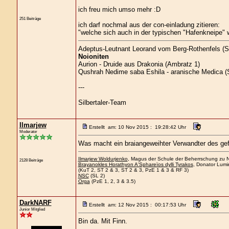
ich freu mich umso mehr :D
251 Beiträge
ich darf nochmal aus der con-einladung zitieren:
"welche sich auch in der typischen "Hafenkneipe" 
Adeptus-Leutnant Leorand vom Berg-Rothenfels (S
Noioniten
Aurion - Druide aus Drakonia (Ambratz 1)
Qushrah Nedime saba Eshila - aranische Medica (S
---
Silbertaler-Team
Ilmarjew
Erstellt am: 10 Nov 2015 : 19:28:42 Uhr
Moderator
Was macht ein braiangeweihter Verwandter des gef
Ilmarjew Woldurjenko
, Magus der Schule der Beherrschung zu Ne
2128 Beiträge
Brayanokles Horathyon A'Sphareïos dylli Tyrakos
, Donator Lumi
(KuT 2, ST 2 & 3, ST 2 & 3, PzE 1 & 3 & RF 3)
NSC
(SL 2)
Orga
(PzE 1, 2, 3 & 3.5)
DarkNARF
Erstellt am: 12 Nov 2015 : 00:17:53 Uhr
Junior Mitglied
Bin da. Mit Finn.