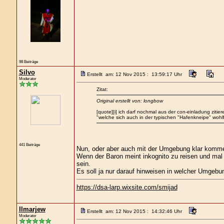
98 Beiträge
Silvo
Erstellt am: 12 Nov 2015 : 13:59:17 Uhr
Moderator
Zitat:
Original erstellt von: longbow
[quote][i] ich darf nochmal aus der con-einladung zitier
"welche sich auch in der typischen "Hafenkneipe" wohl
441 Beiträge
Nun, oder aber auch mit der Umgebung klar komme
Wenn der Baron meint inkognito zu reisen und mal r
sein.
Es soll ja nur darauf hinweisen in welcher Umgebun
https://dsa-larp.wixsite.com/smijad
Ilmarjew
Erstellt am: 12 Nov 2015 : 14:32:46 Uhr
Moderator