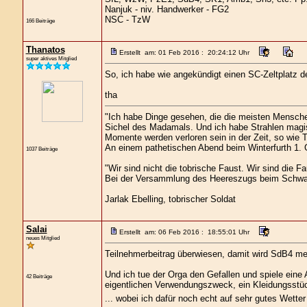
Nanjuk - niv. Handwerker - FG2
NSC - TzW
166 Beiträge
Thanatos
Erstellt am: 01 Feb 2016 : 20:24:12 Uhr
super aktives Mitglied
So, ich habe wie angekündigt einen SC-Zeltplatz de
tha
"Ich habe Dinge gesehen, die die meisten Mensche
Sichel des Madamals. Und ich habe Strahlen magis
Momente werden verloren sein in der Zeit, so wie 
An einem pathetischen Abend beim Winterfurth 1. G
1037 Beiträge
"Wir sind nicht die tobrische Faust. Wir sind die Fa
Bei der Versammlung des Heereszugs beim Schwa
Jarlak Ebelling, tobrischer Soldat
Salai
Erstellt am: 06 Feb 2016 : 18:55:01 Uhr
neues Mitglied
Teilnehmerbeitrag überwiesen, damit wird SdB4 me
Und ich tue der Orga den Gefallen und spiele eine
42 Beiträge
eigentlichen Verwendungszweck, ein Kleidungsstü
... wobei ich dafür noch echt auf sehr gutes Wett