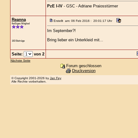
PzE I-IV
- GSC - Adriane Praiosstürmer
Reanna
Erstellt am: 06 Feb 2016 : 20:01:17 Uhr
fleißiges Mitglied
Im September?!
Bring lieber ein Unterkleid mit...
183 Beiträge
Seite:
von 2
Nächste Seite
Forum geschlossen
Druckversion
© Copyright 2001-2026 by
Jan Fey
Alle Rechte vorbehalten.