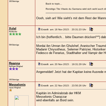
183 Beiträge
Back to topic...
Rondrigo Tito Vitario du Santana wird sich wohl auch 
Oooh, sieh an! Wie sieht's mit dem Rest der Mann
Xylel
Erstellt am: 18 Nov 2015 : 20:31:23 Uhr
Moderator
Ich bin (hoffentlich... bitte Daumen drücken!^^) da
594 Beiträge
Mordai ibn Umran ibn Ghulshef, Aranischer Traum
Madanir Chrysotheus, Selemer Patrizier, Historike
Fedesco de Ferarius, Stadthalter und Vampir der 
Reanna
Erstellt am: 20 Nov 2015 : 19:31:29 Uhr
fleißiges Mitglied
Angemeldet! Jetzt hat der Kapitan keine Ausrede
183 Beiträge
Messelonis
Erstellt am: 22 Nov 2015 : 23:50:26 Uhr
neues Mitglied
Kapitän im Admiralstab der HKM
Messelonis Charazzar
wird ebenfalls an Bord sein.