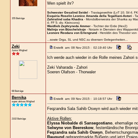
Wen spielt ihr?
Schwester Gesalind Seidel
- Traviageweihte (LvT 10; Sil 4; FK
Esquiria Roselin Leonice Amanda della Tegalliani-Astori
- Ta
155 Beiträge
Zahiralind saba Khadira
- Mondsilberwesira der Sharika ay M
4; FF 5; div. Kleincons)
Waidlieb Zephryneda Ammer
- Tochter der Erde (Hex2)
Malinja von Büschelskoje
- Notarin in Diensten des Wappenkön
Leonore Reodara von Erlengrund
- Heroldin des Theodor von
...sowie Orga, SL und NSC zu diversen Gelegenheiten...
Zeki
Erstellt am: 08 Nov 2015 : 02:19:40 Uhr
Junior Mitglied
Ich werde auch wieder in die Rolle meines Zahori 
Zeki Vaharada - Zahori
Soeren Olafson - Thorwaler
68 Beiträge
Bernika
Erstellt am: 09 Nov 2015 : 10:18:57 Uhr
super aktives Mitglied
Feqzandra Sala Sahib Oswyn wird auch wieder mit v
Aktive Rollen:
2102 Beiträge
Elyssa Niobalde di Sansegostiano
, ehemalige n
Selwyne von Beereskow
, festenländische Bronnja
Feqzandra sala Sahib Oswyn
, Beherrschungsmagi
Raugund
gebranntmarkte Büßerin und jetzt Praios