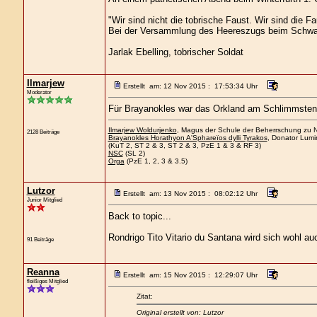
"Wir sind nicht die tobrische Faust. Wir sind die Fa
Bei der Versammlung des Heereszugs beim Schwa
Jarlak Ebelling, tobrischer Soldat
Ilmarjew
Erstellt am: 12 Nov 2015 : 17:53:34 Uhr
Moderator
Für Brayanokles war das Orkland am Schlimmsten 
Ilmarjew Woldurjenko
, Magus der Schule der Beherrschung zu Ne
2128 Beiträge
Brayanokles Horathyon A'Sphareïos dylli Tyrakos
, Donator Lumi
(KuT 2, ST 2 & 3, ST 2 & 3, PzE 1 & 3 & RF 3)
NSC
(SL 2)
Orga
(PzE 1, 2, 3 & 3.5)
Lutzor
Erstellt am: 13 Nov 2015 : 08:02:12 Uhr
Junior Mitglied
Back to topic...
Rondrigo Tito Vitario du Santana wird sich wohl a
91 Beiträge
Reanna
Erstellt am: 15 Nov 2015 : 12:29:07 Uhr
fleißiges Mitglied
Zitat:
Original erstellt von: Lutzor