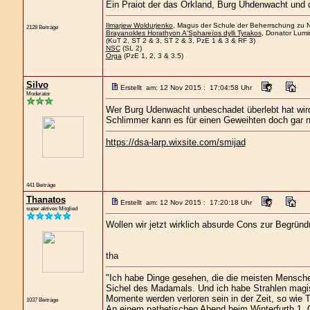
Ein Praiot der das Orkland, Burg Uhdenwacht und 
Ilmarjew Woldurjenko
, Magus der Schule der Beherrschung zu Ne
2128 Beiträge
Brayanokles Horathyon A'Sphareïos dylli Tyrakos
, Donator Lumi
(KuT 2, ST 2 & 3, ST 2 & 3, PzE 1 & 3 & RF 3)
NSC
(SL 2)
Orga
(PzE 1, 2, 3 & 3.5)
Silvo
Erstellt am: 12 Nov 2015 : 17:04:58 Uhr
Moderator
Wer Burg Udenwacht unbeschadet überlebt hat wird
Schlimmer kann es für einen Geweihten doch gar n
https://dsa-larp.wixsite.com/smijad
441 Beiträge
Thanatos
Erstellt am: 12 Nov 2015 : 17:20:18 Uhr
super aktives Mitglied
Wollen wir jetzt wirklich absurde Cons zur Begrü
tha
"Ich habe Dinge gesehen, die die meisten Mensche
Sichel des Madamals. Und ich habe Strahlen magis
Momente werden verloren sein in der Zeit, so wie 
1037 Beiträge
An einem pathetischen Abend beim Winterfurth 1. G