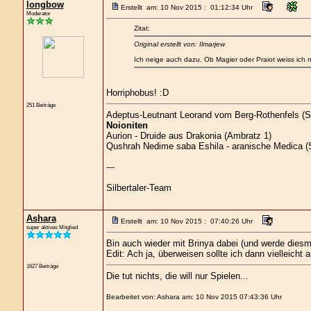
longbow
Erstellt am: 10 Nov 2015 : 01:12:34 Uhr
Moderator
Zitat:
Original erstellt von: Ilmarjew
Ich neige auch dazu. Ob Magier oder Praiot weiss ich n
Horriphobus! :D
251 Beiträge
Adeptus-Leutnant Leorand vom Berg-Rothenfels (S
Noioniten
Aurion - Druide aus Drakonia (Ambratz 1)
Qushrah Nedime saba Eshila - aranische Medica (S
---
Silbertaler-Team
Ashara
Erstellt am: 10 Nov 2015 : 07:40:26 Uhr
super aktives Mitglied
Bin auch wieder mit Brinya dabei (und werde diesm
Edit: Ach ja, überweisen sollte ich dann vielleicht
1627 Beiträge
Die tut nichts, die will nur Spielen...
Bearbeitet von: Ashara am: 10 Nov 2015 07:43:36 Uhr