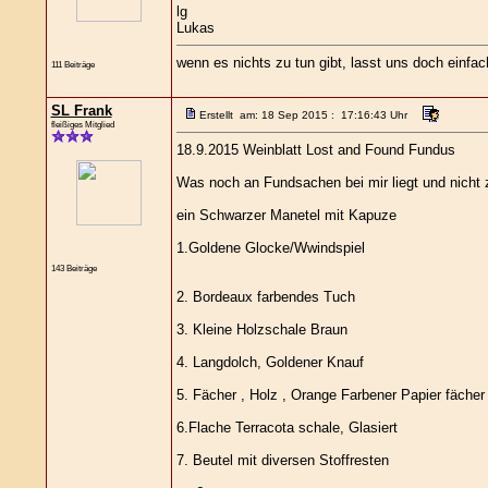
lg
Lukas
wenn es nichts zu tun gibt, lasst uns doch einfa
111 Beiträge
SL Frank
Erstellt am: 18 Sep 2015 : 17:16:43 Uhr
fleißiges Mitglied
18.9.2015 Weinblatt Lost and Found Fundus
Was noch an Fundsachen bei mir liegt und nicht z
ein Schwarzer Manetel mit Kapuze
1.Goldene Glocke/Wwindspiel
143 Beiträge
2. Bordeaux farbendes Tuch
3. Kleine Holzschale Braun
4. Langdolch, Goldener Knauf
5. Fächer , Holz , Orange Farbener Papier fächer
6.Flache Terracota schale, Glasiert
7. Beutel mit diversen Stoffresten