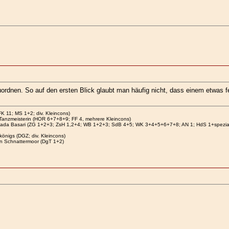
ordnen. So auf den ersten Blick glaubt man häufig nicht, dass einem etwas 
FK 11; MS 1+2; div. Kleincons)
Tanzmeisterin (HOR 6+7+8+9; FF 4, mehrere Kleincons)
Mada Basari (ZG 1+2+3; ZsH 1,2+4; WB 1+2+3; SdB 4+5; WK 3+4+5+6+7+8; AN 1; HdS 1+spezial; 
önigs (DGZ; div. Kleincons)
n Schnattermoor (DgT 1+2)