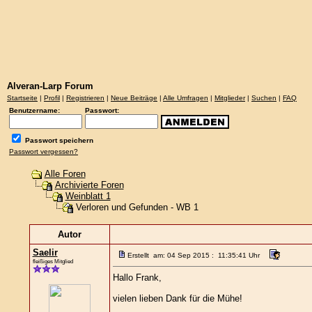
Alveran-Larp Forum
Startseite
|
Profil
|
Registrieren
|
Neue Beiträge
|
Alle Umfragen
|
Mitglieder
|
Suchen
|
FAQ
Benutzername:
Passwort:
Passwort speichern
Passwort vergessen?
Alle Foren
Archivierte Foren
Weinblatt 1
Verloren und Gefunden - WB 1
Autor
Saelir
Erstellt am: 04 Sep 2015 : 11:35:41 Uhr
fleißiges Mitglied
Hallo Frank,
vielen lieben Dank für die Mühe!