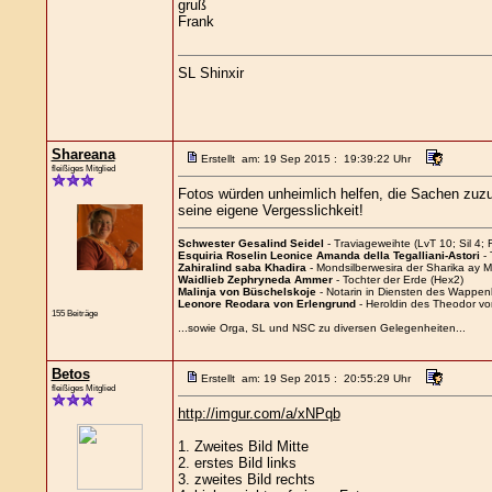
gruß
Frank
SL Shinxir
Shareana
Erstellt am: 19 Sep 2015 : 19:39:22 Uhr
fleißiges Mitglied
Fotos würden unheimlich helfen, die Sachen zuzu
seine eigene Vergesslichkeit!
Schwester Gesalind Seidel
- Traviageweihte (LvT 10; Sil 4; 
Esquiria Roselin Leonice Amanda della Tegalliani-Astori
- 
Zahiralind saba Khadira
- Mondsilberwesira der Sharika ay 
Waidlieb Zephryneda Ammer
- Tochter der Erde (Hex2)
Malinja von Büschelskoje
- Notarin in Diensten des Wappenk
Leonore Reodara von Erlengrund
- Heroldin des Theodor vo
155 Beiträge
...sowie Orga, SL und NSC zu diversen Gelegenheiten...
Betos
Erstellt am: 19 Sep 2015 : 20:55:29 Uhr
fleißiges Mitglied
http://imgur.com/a/xNPqb
1. Zweites Bild Mitte
2. erstes Bild links
3. zweites Bild rechts