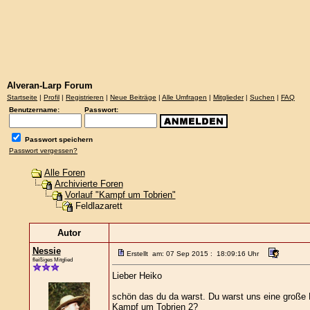
Alveran-Larp Forum
Startseite
|
Profil
|
Registrieren
|
Neue Beiträge
|
Alle Umfragen
|
Mitglieder
|
Suchen
|
FAQ
Benutzername:
Passwort:
Passwort speichern
Passwort vergessen?
Alle Foren
Archivierte Foren
Vorlauf "Kampf um Tobrien"
Feldlazarett
Autor
Nessie
Erstellt am: 07 Sep 2015 : 18:09:16 Uhr
fleißiges Mitglied
Lieber Heiko
schön das du da warst. Du warst uns eine große H
Kampf um Tobrien 2?