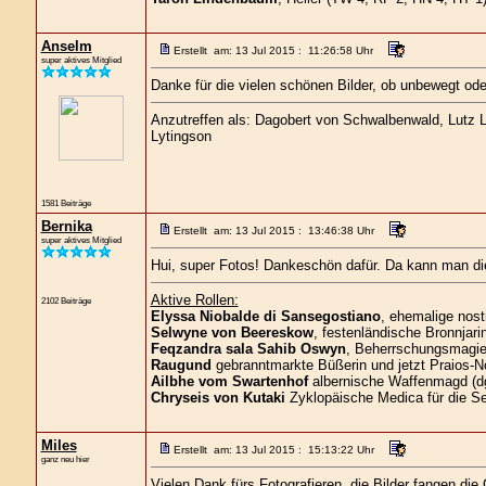
Anselm
Erstellt am: 13 Jul 2015 : 11:26:58 Uhr
super aktives Mitglied
Danke für die vielen schönen Bilder, ob unbewegt ode
Anzutreffen als: Dagobert von Schwalbenwald, Lutz Lo
Lytingson
1581 Beiträge
Bernika
Erstellt am: 13 Jul 2015 : 13:46:38 Uhr
super aktives Mitglied
Hui, super Fotos! Dankeschön dafür. Da kann man di
Aktive Rollen:
2102 Beiträge
Elyssa Niobalde di Sansegostiano
, ehemalige nost
Selwyne von Beereskow
, festenländische Bronnjari
Feqzandra sala Sahib Oswyn
, Beherrschungsmagier
Raugund
gebranntmarkte Büßerin und jetzt Praios-No
Ailbhe vom Swartenhof
albernische Waffenmagd (d
Chryseis von Kutaki
Zyklopäische Medica für die S
Miles
Erstellt am: 13 Jul 2015 : 15:13:22 Uhr
ganz neu hier
Vielen Dank fürs Fotografieren, die Bilder fangen die C