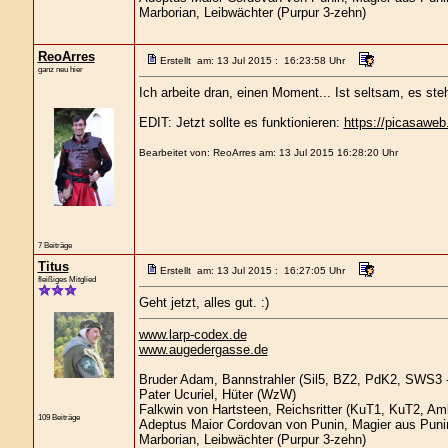
Marborian, Leibwächter (Purpur 3-zehn)
ReoArres
Erstellt am: 13 Jul 2015 : 16:23:58 Uhr
ganz neu hier
Ich arbeite dran, einen Moment... Ist seltsam, es steh
EDIT: Jetzt sollte es funktionieren:
https://picasawe
Bearbeitet von: ReoArres am: 13 Jul 2015 16:28:20 Uhr
7 Beiträge
Titus
Erstellt am: 13 Jul 2015 : 16:27:05 Uhr
fleißiges Mitglied
Geht jetzt, alles gut. :)
www.larp-codex.de
www.augedergasse.de
Bruder Adam, Bannstrahler (Sil5, BZ2, PdK2, SWS3 -
Pater Ucuriel, Hüter (WzW)
Falkwin von Hartsteen, Reichsritter (KuT1, KuT2, A
109 Beiträge
Adeptus Maior Cordovan von Punin, Magier aus Puni
Marborian, Leibwächter (Purpur 3-zehn)