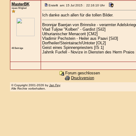
MasterBK
Erstellt am: 15 Jul 2015 : 22:16:10 Uhr
neues Mitglied
Ich danke auch allen für die tollen Bilder.
Bronnjar Baerjan von Brinnske - verarmter Adelskrieg
Vlad Tuljow "Kolben" - Gardist [Sil2]
Uthurianischer Menacorit [CM2]
Vladimir Pechstein - Heiler aus Paavi [Sil3]
Dorfheiler/Steintairach/Untoter [OL2]
Geist eines Spinnenpriesters [IS 1]
48 Beiträge
Jahrrik Fuxfell - Novize in Diensten des Herrn Praios [
Forum geschlossen
Druckversion
© Copyright 2001-2026 by
Jan Fey
Alle Rechte vorbehalten.