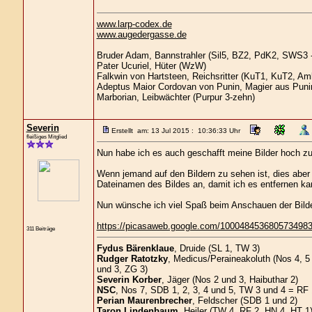
www.larp-codex.de
www.augedergasse.de
Bruder Adam, Bannstrahler (Sil5, BZ2, PdK2, SWS3 -
Pater Ucuriel, Hüter (WzW)
Falkwin von Hartsteen, Reichsritter (KuT1, KuT2, A
Adeptus Maior Cordovan von Punin, Magier aus Puni
Marborian, Leibwächter (Purpur 3-zehn)
Severin
Erstellt am: 13 Jul 2015 : 10:36:33 Uhr
fleißiges Mitglied
Nun habe ich es auch geschafft meine Bilder hoch zu
Wenn jemand auf den Bildern zu sehen ist, dies aber 
Dateinamen des Bildes an, damit ich es entfernen ka
Nun wünsche ich viel Spaß beim Anschauen der Bilde
https://picasaweb.google.com/100048453680573498
311 Beiträge
Fydus Bärenklaue
, Druide (SL 1, TW 3)
Rudger Ratotzky
, Medicus/Peraineakoluth (Nos 4, 5 
und 3, ZG 3)
Severin Korber
, Jäger (Nos 2 und 3, Haibuthar 2)
NSC
, Nos 7, SDB 1, 2, 3, 4 und 5, TW 3 und 4 = RF
Perian Maurenbrecher
, Feldscher (SDB 1 und 2)
Taron Lindenbaum
, Heiler (TW 4, RF 2, HN 4, HT 1