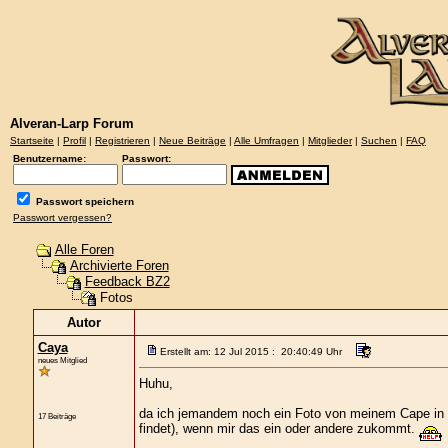
Alveran-Larp Forum
Startseite
|
Profil
|
Registrieren
|
Neue Beiträge
|
Alle Umfragen
|
Mitglieder
|
Suchen
|
FAQ
Benutzername:
Passwort:
Passwort speichern
Passwort vergessen?
Alle Foren
Archivierte Foren
Feedback BZ2
Fotos
Autor
Caya
Erstellt am: 12 Jul 2015 : 20:40:49 Uhr
neues Mitglied
Huhu,
da ich jemandem noch ein Foto von meinem Cape in vo
17 Beiträge
findet), wenn mir das ein oder andere zukommt.