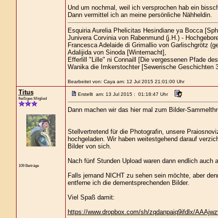
Und um nochmal, weil ich versprochen hab ein bis
Dann vermittel ich an meine persönliche Nähheldin.
Esquiria Aurelia Phelicitas Hesindiane ya Bocca [S
Junivera Corvinia von Rabenmund (j.H.) - Hochgebore
Francesca Adelaide di Grimallio von Garlischgrötz (ge
Adalijida von Sinoda [Winternacht],
Efferlill "Lille" ni Connaill [Die vergessenen Pfade de
Wanika die Imkerstochter [Sewerische Geschichten 3
Bearbeitet von: Caya am: 12 Jul 2015 21:01:00 Uhr
Titus
Erstellt am: 13 Jul 2015 : 01:18:47 Uhr
fleißiges Mitglied
Dann machen wir das hier mal zum Bilder-Sammelthr
Stellvertretend für die Photografin, unsere Praiosnov
hochgeladen. Wir haben weitestgehend darauf verzicht
Bilder von sich.
Nach fünf Stunden Upload waren dann endlich auch all
109 Beiträge
Falls jemand NICHT zu sehen sein möchte, aber denn
entferne ich die dementsprechenden Bilder.
Viel Spaß damit:
https://www.dropbox.com/sh/zqdanpaiq9ifdlx/AAA