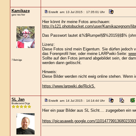
Kamikaze
Erstellt am: 13 Jul 2015 : 17:35:01 Uhr
ganz neu hier
Hier könnt ihr meine Fotos anschauen:
http://s121.photobucket.com/user/Kamikazegnom/li
Das Passwort lautet &%$Rumpel§$%2015§§$% (ohne
Lizenz:
Diese Fotos sind mein Eigentum. Sie dürfen jedoch v
das Forenprofil hier, oder meine LARPwiki-Seite:
www.
Sollte auf den Fotos jemand abgebildet sein, der dam
7 Beiträge
werden dann gelöscht.
Hinweis:
Diese Bilder werden nicht ewig online stehen. Wenn i
https://www.larpwiki.de/RickS.
SL Jan
Erstellt am: 14 Jul 2015 : 14:14:44 Uhr
Bruderzwist Orga
Hier ein paar Bilder aus SL Sicht.... zugegeben ein w
https://picasaweb.google.com/110147799136802339