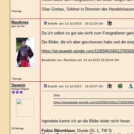
Silas Gorbas, Söldner in Diensten des Handelshause
4 Beiträge
ReoArres
Erstellt am: 13 Jul 2015 : 16:12:24 Uhr
ganz neu hier
Da ich selbst so gut wie nicht zum Fotografieren geko
Die Bilder, die ich aber geschossen habe und die ein
https://picasaweb.google.com/11565841560127929269
Bearbeitet von: ReoArres am: 13 Jul 2015 16:26:44 Uhr
7 Beiträge
Severin
Erstellt am: 13 Jul 2015 : 16:16:07 Uhr
fleißiges Mitglied
Zitat:
https://picasaweb.google.com/115658415601279292696/
Irgendwie komm ich an die Bilder leider nicht heran.
311 Beiträge
Fydus Bärenklaue
, Druide (SL 1, TW 3)