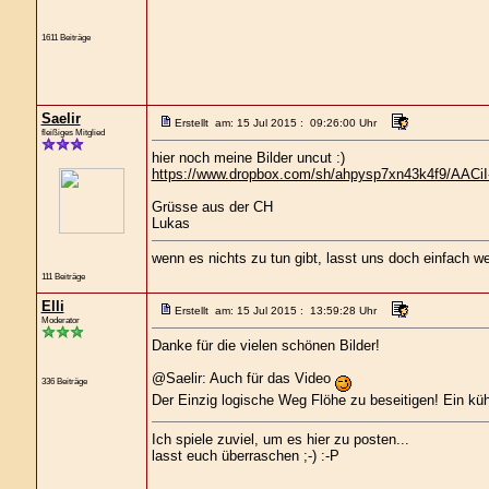
1611 Beiträge
Saelir
Erstellt am: 15 Jul 2015 : 09:26:00 Uhr
fleißiges Mitglied
hier noch meine Bilder uncut :)
https://www.dropbox.com/sh/ahpysp7xn43k4f9/AA
Grüsse aus der CH
Lukas
wenn es nichts zu tun gibt, lasst uns doch einfach w
111 Beiträge
Elli
Erstellt am: 15 Jul 2015 : 13:59:28 Uhr
Moderator
Danke für die vielen schönen Bilder!
@Saelir: Auch für das Video
336 Beiträge
Der Einzig logische Weg Flöhe zu beseitigen! Ein k
Ich spiele zuviel, um es hier zu posten...
lasst euch überraschen ;-) :-P