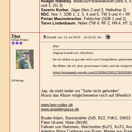
Rudger Ratotzky
, Medicus/Peraineakoluth (Nos 4, 5 
und 3, ZG 3)
Severin Korber
, Jäger (Nos 2 und 3, Haibuthar 2)
NSC
, Nos 7, SDB 1, 2, 3, 4 und 5, TW 3 und 4 = RF
Perian Maurenbrecher
, Feldscher (SDB 1 und 2)
Taron Lindenbaum
, Heiler (TW 4, RF 2, HN 4, HT 1
Titus
Erstellt am: 13 Jul 2015 : 16:22:01 Uhr
fleißiges Mitglied
Zitat:
Original erstellt von: ReoArres
Da ich selbst so gut wie nicht zum Fotografieren gekommen 
Die Bilder, die ich aber geschossen habe und die einigerm
https://picasaweb.google.com/115658415601279292696/
109 Beiträge
Jap, da steht leider nur "Seite nicht gefunden".
Musst das Album möglicherweise noch auf öffentlich s
www.larp-codex.de
www.augedergasse.de
Bruder Adam, Bannstrahler (Sil5, BZ2, PdK2, SWS3 -
Pater Ucuriel, Hüter (WzW)
Falkwin von Hartsteen, Reichsritter (KuT1, KuT2, A
Adeptus Maior Cordovan von Punin, Magier aus Puni