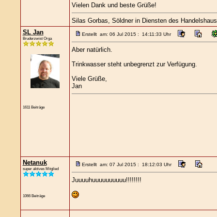
Vielen Dank und beste Grüße!
Silas Gorbas, Söldner in Diensten des Handelshaus
SL Jan
Erstellt am: 06 Jul 2015 : 14:11:33 Uhr
Bruderzwist Orga
Aber natürlich.
Trinkwasser steht unbegrenzt zur Verfügung.
Viele Grüße,
Jan
1611 Beiträge
Netanuk
Erstellt am: 07 Jul 2015 : 18:12:03 Uhr
super aktives Mitglied
Juuuuhuuuuuuuuuu!!!!!!!!
1066 Beiträge