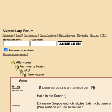
Alveran-Larp Forum
Startseite
|
Profil
|
Registrieren
|
Neue Beiträge
|
Alle Umfragen
|
Mitglieder
|
Suchen
|
FAQ
Benutzername:
Passwort:
Passwort speichern
Passwort vergessen?
Alle Foren
Archivierte Foren
FAQ
Trinkwasser
Autor
Miles
Erstellt am: 06 Jul 2015 : 14:05:39 Uhr
ganz neu hier
Hallo in die Runde :)
Da meine Gruppe und ich letztes Jahr nicht beim er
4 Beiträge
(Wasserhahn etc.)zu beziehen?