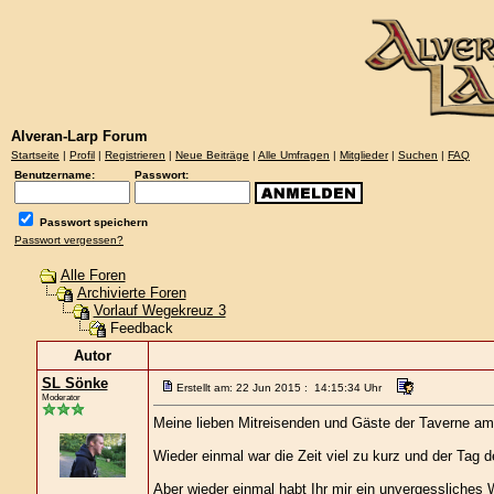
Alveran-Larp Forum
Startseite
|
Profil
|
Registrieren
|
Neue Beiträge
|
Alle Umfragen
|
Mitglieder
|
Suchen
|
FAQ
Benutzername:
Passwort:
Passwort speichern
Passwort vergessen?
Alle Foren
Archivierte Foren
Vorlauf Wegekreuz 3
Feedback
Autor
SL Sönke
Erstellt am: 22 Jun 2015 : 14:15:34 Uhr
Moderator
Meine lieben Mitreisenden und Gäste der Taverne a
Wieder einmal war die Zeit viel zu kurz und der Tag de
Aber wieder einmal habt Ihr mir ein unvergessliches