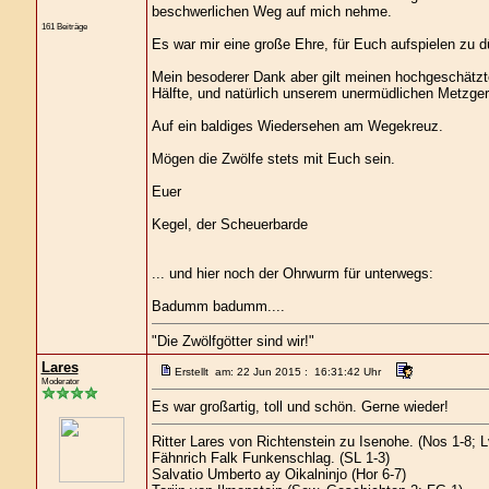
beschwerlichen Weg auf mich nehme.
161 Beiträge
Es war mir eine große Ehre, für Euch aufspielen zu d
Mein besoderer Dank aber gilt meinen hochgeschätzte
Hälfte, und natürlich unserem unermüdlichen Metzger 
Auf ein baldiges Wiedersehen am Wegekreuz.
Mögen die Zwölfe stets mit Euch sein.
Euer
Kegel, der Scheuerbarde
... und hier noch der Ohrwurm für unterwegs:
Badumm badumm....
"Die Zwölfgötter sind wir!"
Lares
Erstellt am: 22 Jun 2015 : 16:31:42 Uhr
Moderator
Es war großartig, toll und schön. Gerne wieder!
Ritter Lares von Richtenstein zu Isenohe. (Nos 1-8; 
Fähnrich Falk Funkenschlag. (SL 1-3)
Salvatio Umberto ay Oikalninjo (Hor 6-7)