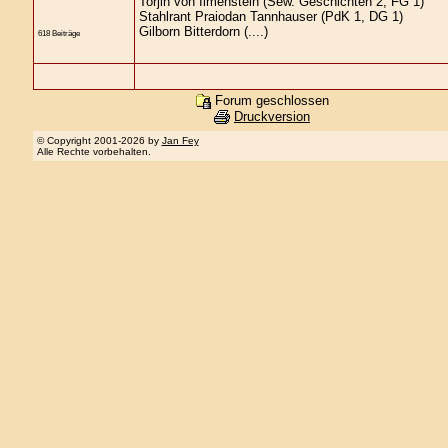
Torjin von Ilmenstein (Sew. Geschichten 2; FG 1)
Stahlrant Praiodan Tannhauser (PdK 1, DG 1)
Gilborn Bitterdorn (....)
618 Beiträge
Forum geschlossen
Druckversion
© Copyright 2001-2026 by
Jan Fey
Alle Rechte vorbehalten.