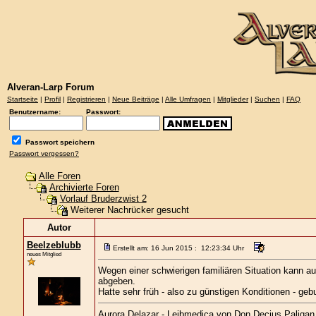
Alveran-Larp Forum
Startseite
|
Profil
|
Registrieren
|
Neue Beiträge
|
Alle Umfragen
|
Mitglieder
|
Suchen
|
FAQ
Benutzername:
Passwort:
Passwort speichern
Passwort vergessen?
Alle Foren
Archivierte Foren
Vorlauf Bruderzwist 2
Weiterer Nachrücker gesucht
Autor
Beelzeblubb
Erstellt am: 16 Jun 2015 : 12:23:34 Uhr
neues Mitglied
Wegen einer schwierigen familiären Situation kann 
abgeben.
Hatte sehr früh - also zu günstigen Konditionen - geb
Aurora Delazar - Leibmedica von Don Decius Paligan 