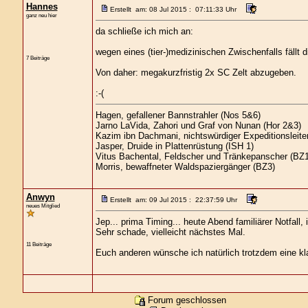
Hannes
Erstellt am: 08 Jul 2015 : 07:11:33 Uhr
ganz neu hier
da schließe ich mich an:
wegen eines (tier-)medizinischen Zwischenfalls fällt 
7 Beiträge
Von daher: megakurzfristig 2x SC Zelt abzugeben.
:-(
Hagen, gefallener Bannstrahler (Nos 5&6)
Jarno LaVida, Zahori und Graf von Nunan (Hor 2&3)
Kazim ibn Dachmani, nichtswürdiger Expeditionsleiter
Jasper, Druide in Plattenrüstung (ISH 1)
Vitus Bachental, Feldscher und Tränkepanscher (BZ
Morris, bewaffneter Waldspaziergänger (BZ3)
Anwyn
Erstellt am: 09 Jul 2015 : 22:37:59 Uhr
neues Mitglied
Jep... prima Timing... heute Abend familiärer Notfall,
Sehr schade, vielleicht nächstes Mal.
11 Beiträge
Euch anderen wünsche ich natürlich trotzdem eine k
Forum geschlossen