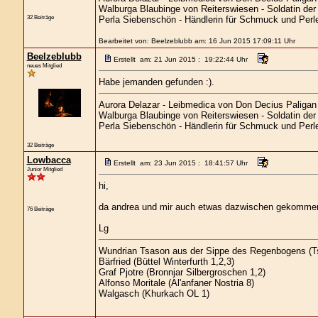
Walburga Blaubinge von Reiterswiesen - Soldatin der
32 Beiträge
Perla Siebenschön - Händlerin für Schmuck und Perl
Bearbeitet von: Beelzeblubb am: 16 Jun 2015 17:09:11 Uhr
Beelzeblubb
Erstellt am: 21 Jun 2015 : 19:22:44 Uhr
neues Mitglied
Habe jemanden gefunden :).
Aurora Delazar - Leibmedica von Don Decius Paligan 
Walburga Blaubinge von Reiterswiesen - Soldatin der
Perla Siebenschön - Händlerin für Schmuck und Perl
32 Beiträge
Lowbacca
Erstellt am: 23 Jun 2015 : 18:41:57 Uhr
Junior Mitglied
hi,
da andrea und mir auch etwas dazwischen gekommen i
76 Beiträge
Lg
Wundrian Tsason aus der Sippe des Regenbogens (Ts
Bärfried (Büttel Winterfurth 1,2,3)
Graf Pjotre (Bronnjar Silbergroschen 1,2)
Alfonso Moritale (Al'anfaner Nostria 8)
Walgasch (Khurkach OL 1)