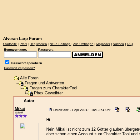
Alveran-Larp Forum
Startseite
|
Profil
|
Registrieren
|
Neue Beiträge
|
Alle Umfragen
|
Mitglieder
|
Suchen
|
FAQ
Benutzername:
Passwort:
Passwort speichern
Passwort vergessen?
Alle Foren
Fragen und Antworten
Fragen zum CharakterTool
Phex Geweihter
Autor
Mikai
Erstellt am: 21 Apr 2004 : 16:13:54 Uhr
Waldelf
Hi
Nein Mikai ist nicht zum 12 Götter glauben übergetr
aber schon einen Account zum Charakter Tool und m