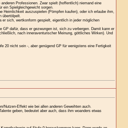
anderen Professionen. Zwar spielt (hoffentlich) niemand eine
ür ein Spielgleichgewicht sorgen.
ne Heimlichkeit auszuspielen (Pömpfen kaufen), oder ich erlaube ihm,
 übertölpelt.
er sich, wertkonform gespielt, eigentlich in jeder möglichen
le GP dafür, dass er gezwungen ist, sich zu verbergen. Damit kann er
chließlich, nach inneraventurischer Meinung, göttliches Wirken). Und
e 20 nicht sein -, aber genügend GP für wenigstens eine Fertigkeit
en/Nutzen-Effekt wie bei allen anderen Geweihten auch.
r Talente geben, bedeutet aber auch, dass ihm woanders etwas
ches Kampfschwein auf Stufe 0 herauskommen kann. Dann wurde an