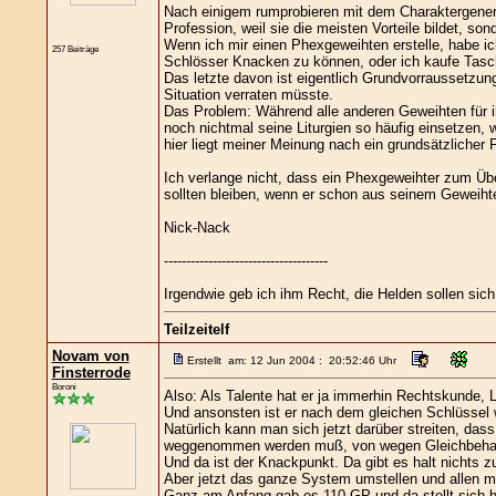
Nach einigem rumprobieren mit dem Charaktergenerat
Profession, weil sie die meisten Vorteile bildet, so
Wenn ich mir einen Phexgeweihten erstelle, habe ic
257 Beiträge
Schlösser Knacken zu können, oder ich kaufe Tasche
Das letzte davon ist eigentlich Grundvorraussetzung
Situation verraten müsste.
Das Problem: Während alle anderen Geweihten für ih
noch nichtmal seine Liturgien so häufig einsetzen, 
hier liegt meiner Meinung nach ein grundsätzlicher F
Ich verlange nicht, dass ein Phexgeweihter zum Über
sollten bleiben, wenn er schon aus seinem Geweiht
Nick-Nack
-------------------------------------
Irgendwie geb ich ihm Recht, die Helden sollen sich
Teilzeitelf
Novam von
Erstellt am: 12 Jun 2004 : 20:52:46 Uhr
Finsterrode
Boroni
Also: Als Talente hat er ja immerhin Rechtskunde, 
Und ansonsten ist er nach dem gleichen Schlüssel w
Natürlich kann man sich jetzt darüber streiten, da
weggenommen werden muß, von wegen Gleichbehan
Und da ist der Knackpunkt. Da gibt es halt nichts z
Aber jetzt das ganze System umstellen und allen
Ganz am Anfang gab es 110 GP und da stellt sich 