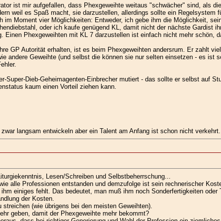
or ist mir aufgefallen, dass Phexgeweihte weitaus "schwächer" sind, als die 
ndern weil es Spaß macht, sie darzustellen, allerdings sollte ein Regelsystem f
h im Moment vier Möglichkeiten: Entweder, ich gebe ihm die Möglichkeit, sei
ndiebstahl, oder ich kaufe genügend KL, damit nicht der nächste Gardist ihn
. Einen Phexgeweihten mit KL 7 darzustellen ist einfach nicht mehr schön, da 
re GP Autorität erhalten, ist es beim Phexgeweihten andersrum. Er zahlt vie
wie andere Geweihte (und selbst die können sie nur selten einsetzen - es ist s
ehler.
-Super-Dieb-Geheimagenten-Einbrecher mutiert - das sollte er selbst auf Stuf
enstatus kaum einen Vorteil ziehen kann.
 zwar langsam entwickeln aber ein Talent am Anfang ist schon nicht verkehrt.
Liturgiekenntnis, Lesen/Schreiben und Selbstbeherrschung...
ie alle Professionen entstanden und demzufolge ist sein rechnerischer Kost
ss ihm einiges fehlt. Das bedeutet, man muß ihm noch Sonderfertigkeiten ode
dlung der Kosten.
u streichen (wie übrigens bei den meisten Geweihten).
 mehr geben, damit der Phexgeweihte mehr bekommt?
heraus, dass bei richtiger Generierung und Wahl der Profession ein ziemli