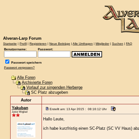
Alveran-Larp Forum
Startseite
|
Profil
|
Registrieren
|
Neue Beiträge
|
Alle Umfragen
|
Mitglieder
|
Suchen
|
FAQ
Benutzername:
Passwort:
Passwort speichern
Passwort vergessen?
Alle Foren
Archivierte Foren
Vorlauf zur singenden Herberge
SC Platz abzugeben
Autor
Yakuban
Erstellt am: 13 Apr 2015 : 08:16:12 Uhr
Junior Mitglied
Hallo Leute,
ich habe kurzfristig einen SC-Platz (SC VV Haus) abz