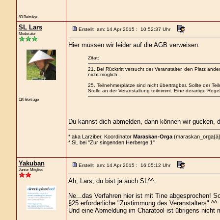
83 Beiträge
SL Lars
Erstellt am: 14 Apr 2015 : 10:52:37 Uhr
Moderator
Hier müssen wir leider auf die AGB verweisen:
Zitat:
21. Bei Rücktritt versucht der Veranstalter, den Platz ande
nicht möglich.
25. Teilnehmerplätze sind nicht übertragbar. Sollte der Te
Stelle an der Veranstaltung teilnimmt. Eine derartige Re
110 Beiträge
Du kannst dich abmelden, dann können wir gucken, de
* aka Larziber, Koordinator
Maraskan-Orga
(maraskan_orga{ä}we
* SL bei "Zur singenden Herberge 1"
Yakuban
Erstellt am: 14 Apr 2015 : 16:05:12 Uhr
Junior Mitglied
Ah, Lars, du bist ja auch SL^^.
Ne...das Verfahren hier ist mit Tine abgesprochen! So
§25 erforderliche "Zustimmung des Veranstalters".^^
Und eine Abmeldung im Charatool ist übrigens nicht m