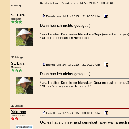
Bearbeitet von: Yakuban am: 14 Apr 2015 16:08:28 Uhr
83 Beiträge
SL Lars
Erstellt am: 14 Apr 2015 : 21:20:55 Uhr
Moderator
Dann hab ich nichts gesagt :-)
* aka Larziber, Koordinator
Maraskan-Orga
(maraskan_orga{ä}we
* SL bei "Zur singenden Herberge 1"
110 Beiträge
SL Lars
Erstellt am: 14 Apr 2015 : 21:20:59 Uhr
Moderator
Dann hab ich nichts gesagt :-)
* aka Larziber, Koordinator
Maraskan-Orga
(maraskan_orga{ä}we
* SL bei "Zur singenden Herberge 1"
110 Beiträge
Yakuban
Erstellt am: 17 Apr 2015 : 08:13:05 Uhr
Junior Mitglied
Ok, es hat sich niemand gemeldet, aber war ja auch r