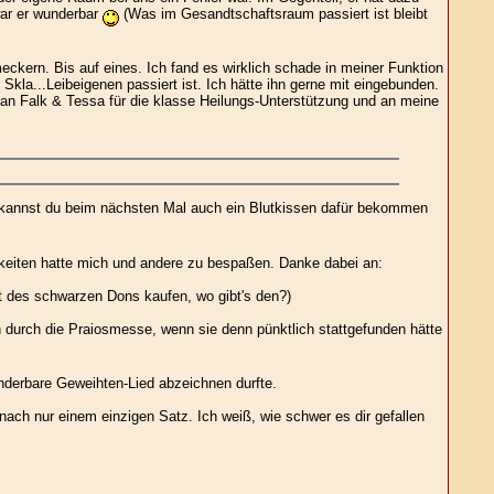
war er wunderbar
(Was im Gesandtschaftsraum passiert ist bleibt
eckern. Bis auf eines. Ich fand es wirklich schade in meiner Funktion
kla...Leibeigenen passiert ist. Ich hätte ihn gerne mit eingebunden.
an Falk & Tessa für die klasse Heilungs-Unterstützung und an meine
t, kannst du beim nächsten Mal auch ein Blutkissen dafür bekommen
hkeiten hatte mich und andere zu bespaßen. Danke dabei an:
ut des schwarzen Dons kaufen, wo gibt's den?)
h durch die Praiosmesse, wenn sie denn pünktlich stattgefunden hätte
nderbare Geweihten-Lied abzeichnen durfte.
ach nur einem einzigen Satz. Ich weiß, wie schwer es dir gefallen