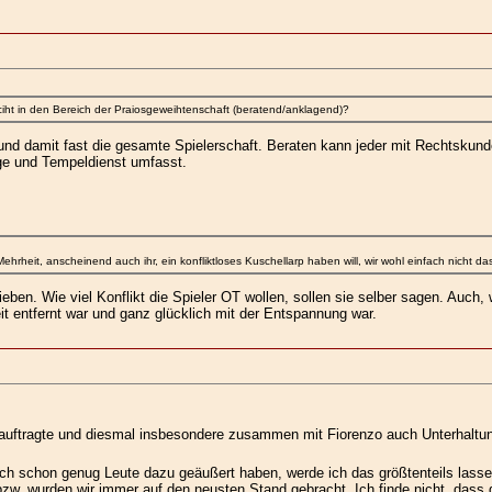
iht in den Bereich der Praiosgeweihtenschaft (beratend/anklagend)?
nd damit fast die gesamte Spielerschaft. Beraten kann jeder mit Rechtskunde
rge und Tempeldienst umfasst.
hrheit, anscheinend auch ihr, ein konfliktloses Kuschellarp haben will, wir wohl einfach nicht d
en. Wie viel Konflikt die Spieler OT wollen, sollen sie selber sagen. Auch, 
t entfernt war und ganz glücklich mit der Entspannung war.
beauftragte und diesmal insbesondere zusammen mit Fiorenzo auch Unterhaltu
ich schon genug Leute dazu geäußert haben, werde ich das größtenteils lasse
w. wurden wir immer auf den neusten Stand gebracht. Ich finde nicht, dass d