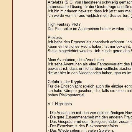
Artefakts (S.G. von Hardsteen) schwierig gemacht
interessante Lösung für die Geisterfrage und fü
Ich bin mir davon bewusst dass ich jetzt aus mei
ich werde von mir aus wirklich mein Bestes tun, (
High Fantasy Plot?
Der Plot sollte im Allgemeinen breiter werden. I
Prozess
Ich habe den Prozess als chaotisch erfahren. Ich
kaum einheitliches Recht haben, ist mir bekannt.
Stelle hingerichtet werden - ich zünde gerne den 
Mein Aventurien, dein Aventurien
Ich sehe Aventurien als eine Fantasyvariant des i
bewusst ist, dass er nichts über weltliche Sach
die wir hier in den Niederlanden haben, gab es im
Gefahr in der Krypta
Für die Endschlacht (gleich auch die einzige ech
ich habe Kämpfe gesehen, die, falls sie einen ha
hohes Risikopotential.
VII. Highlights
- Die Andachten mit den vier erikbeständigen Nov
- Die gute Zusammenarbeit mit den anderen Praio
- Das Gespräch mit dem Spiegelschädel, zusamm
- Der Exorzismus des Blakharazartefakts.
- Das Wiedersehen mit vielen Spielern.