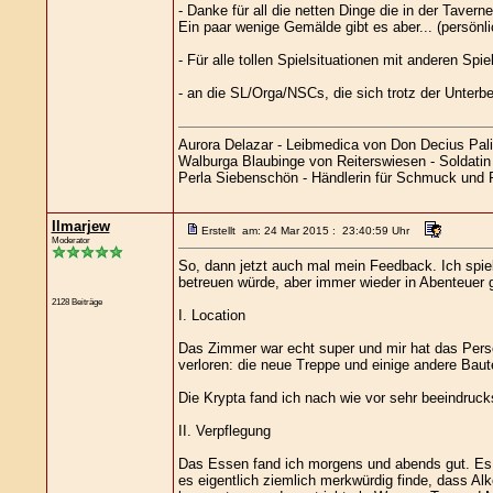
- Danke für all die netten Dinge die in der Tav
Ein paar wenige Gemälde gibt es aber... (persönl
- Für alle tollen Spielsituationen mit anderen Sp
- an die SL/Orga/NSCs, die sich trotz der Unter
Aurora Delazar - Leibmedica von Don Decius Pali
Walburga Blaubinge von Reiterswiesen - Soldatin 
Perla Siebenschön - Händlerin für Schmuck und 
Ilmarjew
Erstellt am: 24 Mar 2015 : 23:40:59 Uhr
Moderator
So, dann jetzt auch mal mein Feedback. Ich spiel
betreuen würde, aber immer wieder in Abenteuer ge
2128 Beiträge
I. Location
Das Zimmer war echt super und mir hat das Perso
verloren: die neue Treppe und einige andere Baut
Die Krypta fand ich nach wie vor sehr beeindruck
II. Verpflegung
Das Essen fand ich morgens und abends gut. Es g
es eigentlich ziemlich merkwürdig finde, dass A