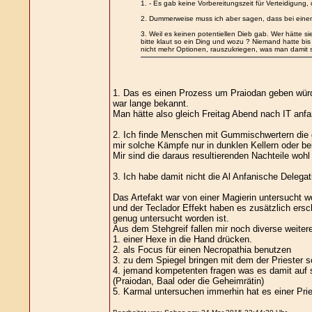
1. - Es gab keine Vorbereitungszeit für Verteidigung,
2. Dummerweise muss ich aber sagen, dass bei einem 
3. Weil es keinen potentiellen Dieb gab. Wer hätte s
bitte klaut so ein Ding und wozu ? Niemand hatte bi
nicht mehr Optionen, rauszukriegen, was man damit s
1. Das es einen Prozess um Praiodan geben würde
war lange bekannt.
Man hätte also gleich Freitag Abend nach IT anf
2. Ich finde Menschen mit Gummischwertern die g
mir solche Kämpfe nur in dunklen Kellern oder be
Mir sind die daraus resultierenden Nachteile wohl 
3. Ich habe damit nicht die Al Anfanische Delega
Das Artefakt war von einer Magierin untersucht w
und der Teclador Effekt haben es zusätzlich ers
genug untersucht worden ist.
Aus dem Stehgreif fallen mir noch diverse weiter
1. einer Hexe in die Hand drücken.
2. als Focus für einen Necropathia benutzen
3. zu dem Spiegel bringen mit dem der Priester s
4. jemand kompetenten fragen was es damit auf 
(Praiodan, Baal oder die Geheimrätin)
5. Karmal untersuchen immerhin hat es einer Prie