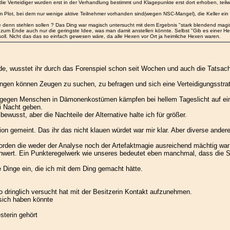
 die Verteidiger wurden erst in der Verhandlung bestimmt und Klagepunkte erst dort erhoben, teilw
Plot, bei dem nur wenige aktive Teilnehmer vorhanden sind(wegen NSC-Mangel), die Keller ein s
ie denn stehlen sollen ? Das Ding war magisch untersucht mit dem Ergebnis "stark blendend magis
s zum Ende auch nur die geringste Idee, was man damit anstellen könnte. Selbst "Gib es einer He
oll. Nicht das das so einfach gewesen wäre, da alle Hexen vor Ort ja heimliche Hexen waren.
, wusstet ihr durch das Forenspiel schon seit Wochen und auch die Tatsache,
angen können Zeugen zu suchen, zu befragen und sich eine Verteidigungsstr
egen Menschen in Dämonenkostümen kämpfen bei hellem Tageslicht auf einer 
i Nacht geben.
bewusst, aber die Nachteile der Alternative halte ich für größer.
tion gemeint. Das ihr das nicht klauen würdet war mir klar. Aber diverse ande
orden die weder der Analyse noch der Artefaktmagie ausreichend mächtig war 
chwert. Ein Punkteregelwerk wie unseres bedeutet eben manchmal, dass die SL
e Dinge ein, die ich mit dem Ding gemacht hätte.
o dringlich versucht hat mit der Besitzerin Kontakt aufzunehmen.
sich haben könnte
sterin gehört