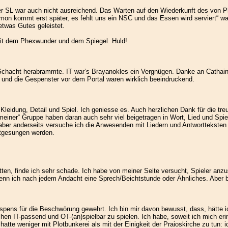
 der SL war auch nicht ausreichend. Das Warten auf den Wiederkunft des von 
mon kommt erst später, es fehlt uns ein NSC und das Essen wird serviert“ 
etwas Gutes geleistet.
mit dem Phexwunder und dem Spiegel. Huld!
Schacht herabrammte. IT war’s Brayanokles ein Vergnügen. Danke an Cathain f
g und die Gespenster vor dem Portal waren wirklich beeindruckend.
Kleidung, Detail und Spiel. Ich geniesse es. Auch herzlichen Dank für die tre
meiner“ Gruppe haben daran auch sehr viel beigetragen in Wort, Lied und Spiel
aber anderseits versuche ich die Anwesenden mit Liedern und Antwortteksten
itgesungen werden.
ten, finde ich sehr schade. Ich habe von meiner Seite versucht, Spieler anzus
wenn ich nach jedem Andacht eine Sprech/Beichtstunde oder Ähnliches. Aber bit
ens für die Beschwörung gewehrt. Ich bin mir davon bewusst, dass, hätte ich 
en IT-passend und OT-(an)spielbar zu spielen. Ich habe, soweit ich mich eri
 hatte weniger mit Plotbunkerei als mit der Einigkeit der Praioskirche zu tun: