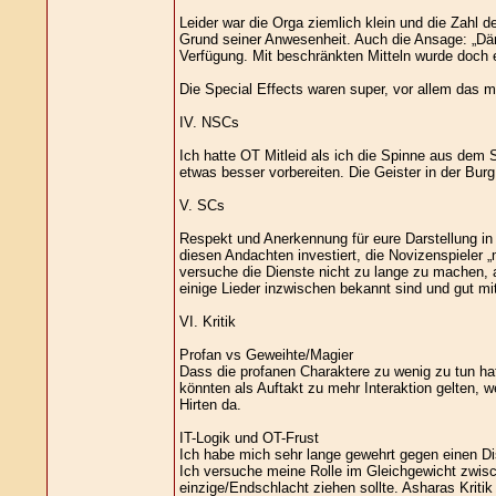
Leider war die Orga ziemlich klein und die Zahl
Grund seiner Anwesenheit. Auch die Ansage: „Dä
Verfügung. Mit beschränkten Mitteln wurde doch 
Die Special Effects waren super, vor allem das 
IV. NSCs
Ich hatte OT Mitleid als ich die Spinne aus dem 
etwas besser vorbereiten. Die Geister in der Bur
V. SCs
Respekt und Anerkennung für eure Darstellung in 
diesen Andachten investiert, die Novizenspieler „
versuche die Dienste nicht zu lange zu machen, 
einige Lieder inzwischen bekannt sind und gut m
VI. Kritik
Profan vs Geweihte/Magier
Dass die profanen Charaktere zu wenig zu tun hat
könnten als Auftakt zu mehr Interaktion gelten, 
Hirten da.
IT-Logik und OT-Frust
Ich habe mich sehr lange gewehrt gegen einen Disp
Ich versuche meine Rolle im Gleichgewicht zwisch
einzige/Endschlacht ziehen sollte. Asharas Kritik