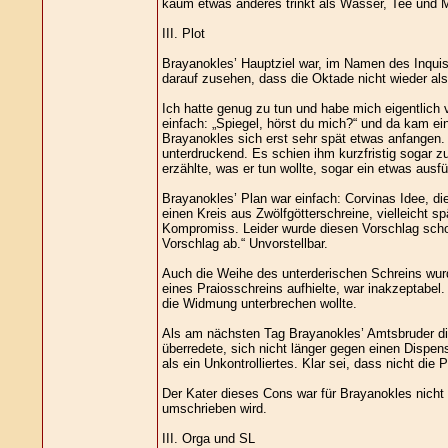
kaum etwas anderes trinkt als Wasser, Tee und M
III. Plot
Brayanokles’ Hauptziel war, im Namen des Inquis
darauf zusehen, dass die Oktade nicht wieder als
Ich hatte genug zu tun und habe mich eigentlic
einfach: „Spiegel, hörst du mich?“ und da kam ei
Brayanokles sich erst sehr spät etwas anfangen.
unterdruckend. Es schien ihm kurzfristig sogar 
erzählte, was er tun wollte, sogar ein etwas ausf
Brayanokles’ Plan war einfach: Corvinas Idee, d
einen Kreis aus Zwölfgötterschreine, vielleicht
Kompromiss. Leider wurde diesen Vorschlag schon 
Vorschlag ab.“ Unvorstellbar.
Auch die Weihe des unterderischen Schreins wurde
eines Praiosschreins aufhielte, war inakzeptabel
die Widmung unterbrechen wollte.
Als am nächsten Tag Brayanokles’ Amtsbruder di
überredete, sich nicht länger gegen einen Dispe
als ein Unkontrolliertes. Klar sei, dass nicht die
Der Kater dieses Cons war für Brayanokles nicht 
umschrieben wird.
III. Orga und SL