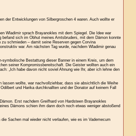
gen der Entwicklungen von Silbergroschen 4 waren. Auch wollte er
en Wladimir sprach Brayanokles mit dem Spiegel. Die Idee war
nding befand sich im Obhut meines Amtsbruders, mit dem Dämon konnte
en zu schmieden – damit seine Reserven gegen Corvina
h konstruktiv war. Am nächsten Tag wurde, nachdem Wladimir genau
ich-symbolische Bestattung dieser Banner in einem Kreis, um dem
chen seiner Kompromissbereitschaft. Die Geister wollten auch ein
h: „Ich habe davon nicht soviel Ahnung wie Ihr, aber ich lehne den
lassen wollte, war nachvollziehbar, dass sie absichtlich die Weihe
 Odilbert und Harika durchknallten und der Donator auf keinem Fall
m Dämon. Erst nachdem Greifhard von Hardsteen Brayanokles
nen eines Dämons schien ihm dann doch noch etwas weniger abstoßend
enn die Sachen mal wieder nicht verlaufen, wie es im Vademecum