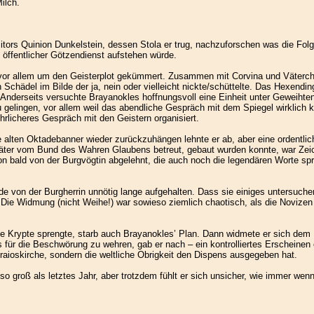
ilch.
itors Quinion Dunkelstein, dessen Stola er trug, nachzuforschen was die Fol
 öffentlicher Götzendienst aufstehen würde.
h vor allem um den Geisterplot gekümmert. Zusammen mit Corvina und Väterch
n Schädel im Bilde der ja, nein oder vielleicht nickte/schüttelte. Das Hexe
 Anderseits versuchte Brayanokles hoffnungsvoll eine Einheit unter Geweiht
zu gelingen, vor allem weil das abendliche Gespräch mit dem Spiegel wirklic
ührlicheres Gespräch mit den Geistern organisiert.
ie alten Oktadebanner wieder zurückzuhängen lehnte er ab, aber eine ordentl
 später vom Bund des Wahren Glaubens betreut, gebaut wurden konnte, war Zei
bald von der Burgvögtin abgelehnt, die auch noch die legendären Worte sprac
 von der Burgherrin unnötig lange aufgehalten. Dass sie einiges untersuchen 
. Die Widmung (nicht Weihe!) war sowieso ziemlich chaotisch, als die Novizen
e Krypte sprengte, starb auch Brayanokles’ Plan. Dann widmete er sich de
ns für die Beschwörung zu wehren, gab er nach – ein kontrolliertes Erschei
 Praioskirche, sondern die weltliche Obrigkeit den Dispens ausgegeben hat.
so groß als letztes Jahr, aber trotzdem fühlt er sich unsicher, wie immer w