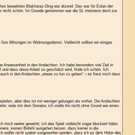
Phex bewahrten Blakharaz-Ding war ätzend. Das war für Eolan der
war nicht schön. Im Grunde genommen war die SL meistens doch zur
ürs Mitsingen im Widmungsdienst. Vielleicht sollten wir einiges
ue Anwesenheit in den Andachten. Ich habe besonders viel Zeit in
 und dass diese Arbeit so geschätzt wird, finde ich schön. Ich
 auch in den Andachten „etwas zu tun zu geben“ – es freut mich dass
pielen, aber dies ist mir weniger gelungen als vorher. Die Andachten
te: rede mit dem Donator, ich stelle ihn nicht ohne Grund wie einen
mich weiter gewehrt, ich das Spiel vielleicht sogar blockiert hätte.
nnere, keinen Befehl ausgehen lassen, dass keiner in die
 ich wollte nicht später vorgewurfen worden, dass ich es dem Hüter des