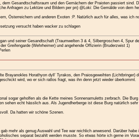
erne, dem Gesandtschaftsraum und den Gemächern der Praioten passiert sind.
iche Anfragen zu Lektüre und Bildern per pn) @Loki: Die Gemälde von dem her
ielern, Österreichern und anderen Exoten :P. Natürlich auch für alles, was ich
besetzung versucht haben wacker zu schlagen
gan und seiner Gesandtschaft (Traumwelten 3 & 4, Silbergroschen 4, Spur de
der Greifengarde (Wehrheimer) und angehende Offizierin (Bruderzwist 1)
Perlen
te Brayanokles Horathyon dyll’ Tyrakos, den Praiosgeweihten (Lichtbringer) 
schickt wird, wo er sich ratlos fragt, was ihn denn jetzt wieder überkommt.
nal sogar geholfen als die Kette meines Sonnenamuletts zerbrach. Die Burg
en sehen echt hässlich aus. Als Jugendherberge ist diese Burg natürlich sehr
svoll. Da hatten wir schöne Szenen.
ab mehr als genug Auswahl und Tee war reichlich anwesend. Darüber habe ich
lkoholisches separat bezahlt werden musste. So etwas hörte ich gerne im Vor