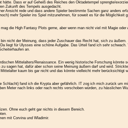
 hätte. Dass er auf Geheiß des Reiches den Oktadetempel sprengte/exorzierte
r den Zukunft des Tempels ausgedacht.
ner Ansicht rede und dass andere Spieler bestimmte Sachen ganz anders erfah
noch) mehr Spieler ins Spiel mitzunehmen, für soweit es für die Möglichkeit gi
ch mag die High Fantasy Plots gerne, aber wenn man nicht viel mit Magie oder 
 bin nicht der Meinung, dass jeder Zuschauer das Recht hat, sich zu äußern. 
 Da liegt für Ulysses eine schöne Aufgabe. Das Urteil fand ich sehr schwach.
Scheiterhaufen an.
rdischen Mittelalters/Renaissance. Ein wenig historische Forschung könnte se
en zu sagen hat, dafür aber schon seine Meinung äußern darf und wird. Stric
 Mittelalter kaum bis gar nicht und das könnte vielleicht mehr berücksichtigt 
te Schlacht) fand ich die Krypta aber gefährlich. IT zog ich mich zurück um 
lben Meter nach links oder nach rechts verschoben würden, zu hässlichen Wund
izen. Ohne euch geht gar nichts in diesem Bereich.
ten.
en mit Corvina und Wladimir.