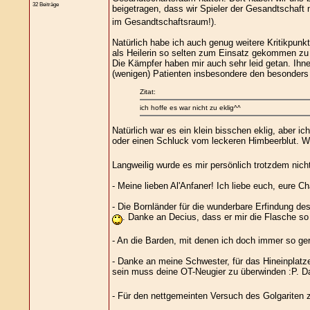
32 Beiträge
beigetragen, dass wir Spieler der Gesandtschaft 
im Gesandtschaftsraum!).
Natürlich habe ich auch genug weitere Kritikpunk
als Heilerin so selten zum Einsatz gekommen zu s
Die Kämpfer haben mir auch sehr leid getan. Ihn
(wenigen) Patienten insbesondere den besonders
Zitat:
ich hoffe es war nicht zu eklig^^
Natürlich war es ein klein bisschen eklig, aber 
oder einen Schluck vom leckeren Himbeerblut. W
Langweilig wurde es mir persönlich trotzdem nic
- Meine lieben Al'Anfaner! Ich liebe euch, eure 
- Die Bornländer für die wunderbare Erfindung de
. Danke an Decius, dass er mir die Flasche so
- An die Barden, mit denen ich doch immer so ge
- Danke an meine Schwester, für das Hineinplatz
sein muss deine OT-Neugier zu überwinden :P. 
- Für den nettgemeinten Versuch des Golgariten 