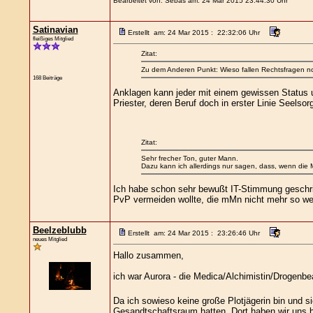
Bearbeitet von: Sebas am: 24 Mar 2015 23:44:30 Uhr
Satinavian
Erstellt am: 24 Mar 2015 : 22:32:06 Uhr
fleißiges Mitglied
Zitat:
Zu dem Anderen Punkt: Wieso fallen Rechtsfragen nc
168 Beiträge
Anklagen kann jeder mit einem gewissen Status u
Priester, deren Beruf doch in erster Linie Seelso
Zitat:
Sehr frecher Ton, guter Mann.
Dazu kann ich allerdings nur sagen, dass, wenn die Me
Ich habe schon sehr bewußt IT-Stimmung geschrieb
PvP vermeiden wollte, die mMn nicht mehr so wei
Beelzeblubb
Erstellt am: 24 Mar 2015 : 23:26:46 Uhr
neues Mitglied
Hallo zusammen,
ich war Aurora - die Medica/Alchimistin/Drogen
Da ich sowieso keine große Plotjägerin bin und s
Gesandtschaftsraum hatten. Dort haben wir uns bz