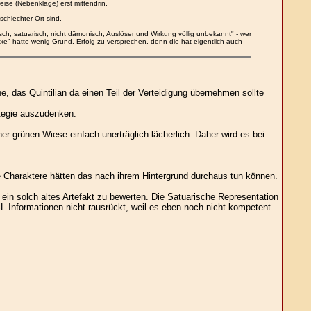
eise (Nebenklage) erst mittendrin.
chlechter Ort sind.
ch, satuarisch, nicht dämonisch, Auslöser und Wirkung völlig unbekannt" - wer
xe" hatte wenig Grund, Erfolg zu versprechen, denn die hat eigentlich auch
 das Quintilian da einen Teil der Verteidigung übernehmen sollte
ategie auszudenken.
grünen Wiese einfach unerträglich lächerlich. Daher wird es bei
re Charaktere hätten das nach ihrem Hintergrund durchaus tun können.
ein solch altes Artefakt zu bewerten. Die Satuarische Representation
 Informationen nicht rausrückt, weil es eben noch nicht kompetent