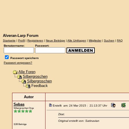
Alveran-Larp Forum
Startseite
|
Profil
|
Registrieren
|
Neue Beiträge
|
Alle Umfragen
|
Mitglieder
|
Suchen
|
FAQ
Benutzername:
Passwort:
Passwort speichern
Passwort vergessen?
Alle Foren
Silbergroschen
Silbergroschen
Feedback
Autor
Sebas
Erstellt am: 24 Mar 2015 : 21:13:37 Uhr
Silbergroschen Orga
Zitat:
Original erstellt von: Satinavian
1136 Beiträge