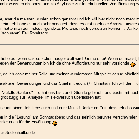
mehr wussten als sonst und als Asyl oder zur Interkulturellen Verständigung 
te, aber die meisten wurden schon genannt und ich will hier nicht noch mehr m
ein. Ich habe es auch sehr bedauert, dass es erst nach der Abreise unseres S
en hätte man zumindest irgendwas Profanes noch vorsetzen können... Danke 
 "schweren" Fall Rondracor
ich liebe es, wenn das so schön ausgespielt wird! Gerne öfter! Wenn du mags
egen der Gewandungen bin ich da ohne Aufforderung nur sehr vorsichtig
.
ht, da ich dank meiner Rolle und meiner wunderbaren Mitspieler genug Möglic
Charaktere, Gewandungen und das Spiel mit euch. (@ Christian: Ich will den H
s "Zufalls-Saufens". Es hat uns bis zur 6. Stunde gebracht und bestimmt auc
 großzügig zur "Analyse" im Feldversuch überlassen hat.
rne mit singe! Ich liebe euch und eure Musik! Danke an Yuri, dass ich das wu
en in die "Lesung" am Sonntagabend und das peinlich berührte Verschwinden n
Danke auch für die Erwähnung
.
zur Seelenheilkunde