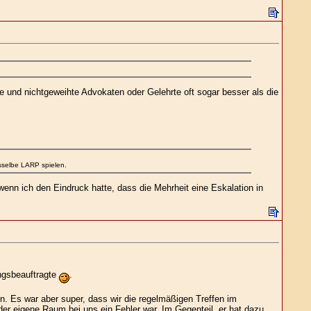
 und nichtgeweihte Advokaten oder Gelehrte oft sogar besser als die
asselbe LARP spielen.
wenn ich den Eindruck hatte, dass die Mehrheit eine Eskalation in
ngsbeauftragte
.
n. Es war aber super, dass wir die regelmäßigen Treffen im
er eigene Raum bei uns ein Fehler war. Im Gegenteil, er hat dazu