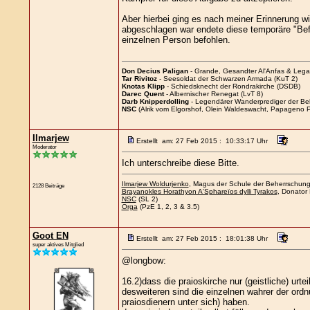
Aber hierbei ging es nach meiner Erinnerung wi
abgeschlagen war endete diese temporäre "Bef
einzelnen Person befohlen.
Don Decius Paligan
- Grande, Gesandter Al'Anfas & Leg
Tar Rivitoz
- Seesoldat der Schwarzen Armada (KuT 2)
Knotas Klipp
- Schiedsknecht der Rondrakirche (DSDB)
Darec Quent
- Albernischer Renegat (LvT 8)
Darb Knipperdolling
- Legendärer Wanderprediger der Be
NSC
(Alrik vom Elgorshof, Olein Waldeswacht, Papageno P
Ilmarjew
Erstellt am: 27 Feb 2015 : 10:33:17 Uhr
Moderator
Ich unterschreibe diese Bitte.
Ilmarjew Woldurjenko
, Magus der Schule der Beherrschung 
2128 Beiträge
Brayanokles Horathyon A'Sphareïos dylli Tyrakos
, Donator 
NSC
(SL 2)
Orga
(PzE 1, 2, 3 & 3.5)
Goot EN
Erstellt am: 27 Feb 2015 : 18:01:38 Uhr
super aktives Mitglied
@longbow:
16.2)dass die praioskirche nur (geistliche) urt
desweiteren sind die einzelnen wahrer der ord
praiosdienern unter sich) haben.