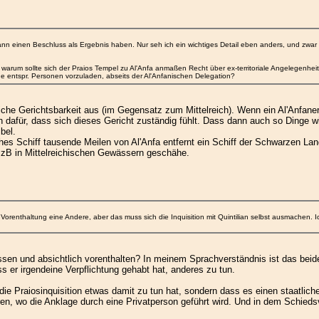
dann einen Beschluss als Ergebnis haben. Nur seh ich ein wichtiges Detail eben anders, und zw
warum sollte sich der Praios Tempel zu Al'Anfa anmaßen Recht über ex-territoriale Angelegenh
ne entspr. Personen vorzuladen, abseits der Al'Anfanischen Delegation?
liche Gerichtsbarkeit aus (im Gegensatz zum Mittelreich). Wenn ein Al'Anfaner 
 dafür, dass sich dieses Gericht zuständig fühlt. Dass dann auch so Dinge wi
bel.
ches Schiff tausende Meilen von Al'Anfa entfernt ein Schiff der Schwarzen La
s zB in Mittelreichischen Gewässern geschähe.
he Vorenthaltung eine Andere, aber das muss sich die Inquisition mit Quintilian selbst ausmachen
en und absichtlich vorenthalten? In meinem Sprachverständnis ist das beides 
ss er irgendeine Verpflichtung gehabt hat, anderes zu tun.
 die Praiosinquisition etwas damit zu tun hat, sondern dass es einen staatliche
, wo die Anklage durch eine Privatperson geführt wird. Und in dem Schiedsve