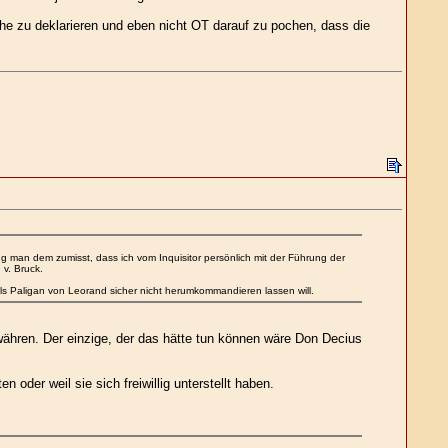
che zu deklarieren und eben nicht OT darauf zu pochen, dass die
g man dem zumisst, dass ich vom Inquisitor persönlich mit der Führung der
v. Bruck.
s Paligan von Leorand sicher nicht herumkommandieren lassen will.
währen. Der einzige, der das hätte tun können wäre Don Decius
der weil sie sich freiwillig unterstellt haben.