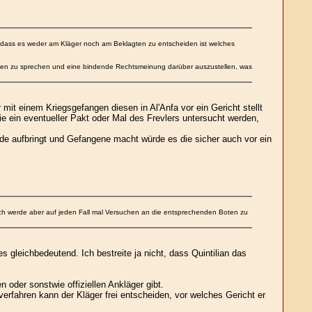
ar dass es weder am Kläger noch am Beklagten zu entscheiden ist welches
eiten zu sprechen und eine bindende Rechtsmeinung darüber auszustellen, was
mit einem Kriegsgefangen diesen in Al'Anfa vor ein Gericht stellt
e ein eventueller Pakt oder Mal des Frevlers untersucht werden,
nde aufbringt und Gefangene macht würde es die sicher auch vor ein
. Ich werde aber auf jeden Fall mal Versuchen an die entsprechenden Boten zu
gleichbedeutend. Ich bestreite ja nicht, dass Quintilian das
n oder sonstwie offiziellen Ankläger gibt.
rfahren kann der Kläger frei entscheiden, vor welches Gericht er