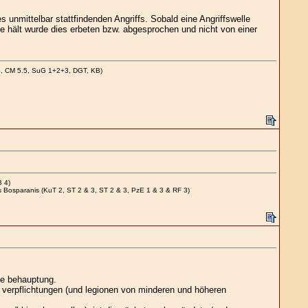
 unmittelbar stattfindenden Angriffs. Sobald eine Angriffswelle
 hält wurde dies erbeten bzw. abgesprochen und nicht von einer
4, CM 5.5, SuG 1+2+3, DGT, KB)
B 4)
is Bosparanis (KuT 2, ST 2 & 3, ST 2 & 3, PzE 1 & 3 & RF 3)
ete behauptung.
e verpflichtungen (und legionen von minderen und höheren