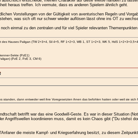
 absichtlich entscheide, meinen Charakter auf diese Weise handeln zu lassen -
it heraus treffen. Ich vermute, dass es anderen Spielern ähnlich geht.
dlichen Vorstellungen von der Gültigkeit von aventurischen Regeln und Vorgabe
tehen, was sich oft nur schwer wieder auflösen lässt ohne ins OT zu wechseln u
h noch einmal zu den zentralen und für viel Spieler relevanten Themenpunkten
at des Hauses Paligan (TW 2+3+4, Sil 4+5, RF 1+2+3, WB 1, ST 1+2+3, WK 5, HdS 1+2+3+3,5+
kenner-Sekte (PzE1)
aligan) (PzE 2, PzE 3, CM 6)
tanden, dann entweder weil ihre Voregesetzten ihnen das befohlen hatten oder weil sie sich frei
tschaft betrifft war das eine Goodwill-Geste. Es war in dieser Situation (N
er Angriffswellen koordinieren muss, damit es kein Chaos gibt ("Du stehst do
l'Anfaner die meiste Kampf- und Kriegserfahrung besitzt, zu diesem Zeitpunkt 