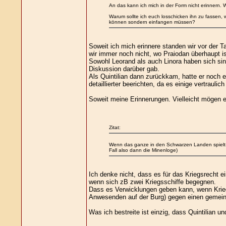
An das kann ich mich in der Form nicht erinnern. Wo
Warum sollte ich euch losschicken ihn zu fassen, 
können sondern einfangen müssen?
Soweit ich mich erinnere standen wir vor der T
wir immer noch nicht, wo Praiodan überhaupt is
Sowohl Leorand als auch Linora haben sich sin
Diskussion darüber gab.
Als Quintilian dann zurückkam, hatte er noch e
detaillierter beerichten, da es einige vertraulic
Soweit meine Erinnerungen. Vielleicht mögen 
Zitat:
Wenn das ganze in den Schwarzen Landen spielt ja, 
Fall also dann die Minenloge)
Ich denke nicht, dass es für das Kriegsrecht ein
wenn sich zB zwei Kriegsschiffe begegnen.
Dass es Verwicklungen geben kann, wenn Krieg 
Anwesenden auf der Burg) gegen einen gemein
Was ich bestreite ist einzig, dass Quintilian un