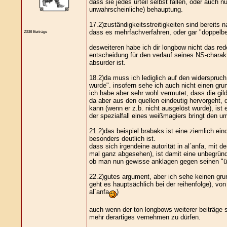
dass sie jedes urteil selbst fällen, oder auch
unwahrscheinliche) behauptung.
17.2)zuständigkeitsstreitigkeiten sind bereits
dass es mehrfachverfahren, oder gar "doppelbe
2038 Beiträge
desweiteren habe ich dir longbow nicht das red
entscheidung für den verlauf seines NS-charakt
absurder ist.
18.2)da muss ich lediglich auf den widerspruc
wurde". insofern sehe ich auch nicht einen grund
ich habe aber sehr wohl vermutet, dass die gil
da aber aus den quellen eindeutig hervorgeht,
kann (wenn er z.b. nicht ausgelöst wurde), ist
der spezialfall eines weißmagiers bringt den um
21.2)das beispiel brabaks ist eine ziemlich ein
besonders deutlich ist.
dass sich irgendeine autorität in al´anfa, mit
mal ganz abgesehen), ist damit eine unbegrün
ob man nun gewisse anklagen gegen seinen "über
22.2)gutes argument, aber ich sehe keinen grun
geht es hauptsächlich bei der reihenfolge), von
al´anfa
)
auch wenn der ton longbows weiterer beiträge se
mehr derartiges vernehmen zu dürfen.