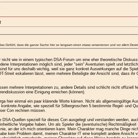
t
das Gefühl, dass die ganze Sache hier so langsam einen etwas verworrenen und vor allem Destru
r nicht wie in einem typischen DSA-Forum um eine eher theoretische Diskussi
ne Interpretationen möglich sind, jeder "sein" Aventurien spielt und letztlich
 sind für uns deshalb wichtig, weil sie ganz konkret Auswirkungen auf die Spie
OT-Streit eskalieren lässt, wenn mehrere Beteiligte der Ansicht sind, dass ih
en mehrere Interpretationen zu, andere Details sind schlicht nicht offiziell 
orendiskussion eine Einigung erreichen (können).
ga hier einmal ein paar klärende Worte kämen. Nicht als allgemeingültige Au
s konkrete Angabe, wie speziell für Silbergroschen 5 bestimmte Regel- und Q
ieser Con rechnen müssen.
ie DSA-Quellen speziell für dieses Con ausgelegt und verstanden werden, auch
ne einheitliche Vorgabe haben. Um als Spieler die (aventurische) Rechtmäßigke
inie, an der ich mich orientieren kann. Mein Charakter mag manche Dinge nich
habe kein Problem damit, meinen Charakter IT eine komplett andere Ansicht ver