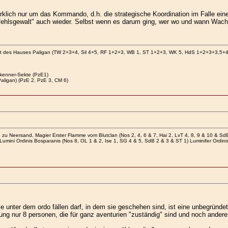
rklich nur um das Kommando, d.h. die strategische Koordination im Falle eines
ehlsgewalt" auch wieder. Selbst wenn es darum ging, wer wo und wann Wache
at des Hauses Paligan (TW 2+3+4, Sil 4+5, RF 1+2+3, WB 1, ST 1+2+3, WK 5, HdS 1+2+3+3,5+
kenner-Sekte (PzE1)
aligan) (PzE 2, PzE 3, CM 6)
zu Neersand, Magier Erster Flamme vom Blutclan (Nos 2, 4, 6 & 7, Hai 2, LvT 4, 8, 9 & 10 & Sd
Lumini Ordinis Bosparanis (Nos 8, OL 1 & 2, Ise 1, SG 4 & 5, SdB 2 & 3 & ST 1) Luminifer Ordin
eile unter dem ordo fällen darf, in dem sie geschehen sind, ist eine unbegründ
nung nur 8 personen, die für ganz aventurien "zuständig" sind und noch ander