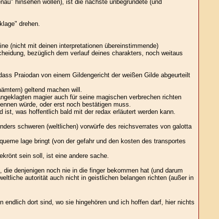
enau" hinsehen wollen), ist die nächste unbegründete (und
klage" drehen.
ine (nicht mit deinen interpretationen übereinstimmende)
tscheidung, bezüglich dem verlauf deines charakters, noch weitaus
dass Praiodan von einem Gildengericht der weißen Gilde abgeurteilt
nämtern) geltend machen will.
 angeklagten magier auch für seine magischen verbrechen richten
rkennen würde, oder erst noch bestätigen muss.
 ist, was hoffentlich bald mit der redax erläutert werden kann.
onders schweren (weltlichen) vorwürfe des reichsverrates von galotta
bequeme lage bringt (von der gefahr und den kosten des transportes
rönt sein soll, ist eine andere sache.
), die denjenigen noch nie in die finger bekommen hat (und darum
ltliche autorität auch nicht in geistlichen belangen richten (außer in
endlich dort sind, wo sie hingehören und ich hoffen darf, hier nichts