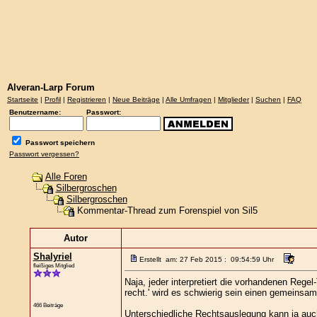
Alveran-Larp Forum
Startseite
|
Profil
|
Registrieren
|
Neue Beiträge
|
Alle Umfragen
|
Mitglieder
|
Suchen
|
FAQ
Benutzername:
Passwort:
Passwort speichern
Passwort vergessen?
Alle Foren
Silbergroschen
Silbergroschen
Kommentar-Thread zum Forenspiel von Sil5
Autor
Shalyriel
Erstellt am: 27 Feb 2015 : 09:54:59 Uhr
fleißiges Mitglied
Naja, jeder interpretiert die vorhandenen Rege
recht.' wird es schwierig sein einen gemeinsa
466 Beiträge
Unterschiedliche Rechtsauslegung kann ja auch