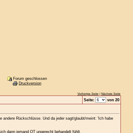
Forum geschlossen
Druckversion
Vorherige Seite
|
Nächste Seite
Seite:
von 20
eme andere Rückschlüsse. Und da jeder sagt/glaubt/meint: 'Ich habe
sich dann jemand OT ungerecht behandelt fühlt.