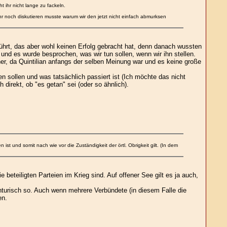
t ihr nicht lange zu fackeln.
ihr noch diskutieren musste warum wir den jetzt nicht einfach abmurksen
führt, das aber wohl keinen Erfolg gebracht hat, denn danach wussten
und es wurde besprochen, was wir tun sollen, wenn wir ihn stellen.
er, da Quintilian anfangs der selben Meinung war und es keine große
 sollen und was tatsächlich passiert ist (Ich möchte das nicht
ch direkt, ob "es getan" sei (oder so ähnlich).
t und somit nach wie vor die Zuständigkeit der örtl. Obrigkeit gilt. (In dem
 beteiligten Parteien im Krieg sind. Auf offener See gilt es ja auch,
nturisch so. Auch wenn mehrere Verbündete (in diesem Falle die
en.