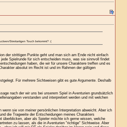
ctiven/Streitartigen Touch bekommt? :(
on der strittigen Punkte geht und man sich am Ende nicht einfach
 jede Spielrunde für sich entscheiden muss, was sie sinnvoll findet
lentscheidungen haben, die wir für unsere Charaktere treffen und es
r Charakter absolut im Recht ist und im Rahmen der gültigen
festgelegt. Für mehrere Sichtweisen gibt es gute Argumente. Deshalb
ssage nach der wir uns bei unserem Spiel in Aventurien grundsätzlich
uellenangaben verstanden und interpretiert werden und mit welchen
 wenn sie von meiner persönlichen Interpretation abweicht. Aber ich
it und die Tragweite der Entscheidungen meines Charakters
t überblicken, aber als Spieler möchte ich gerne wissen, welche
treten zu lassen, als die in Aventurien "richtige" Sichtweise. Aber