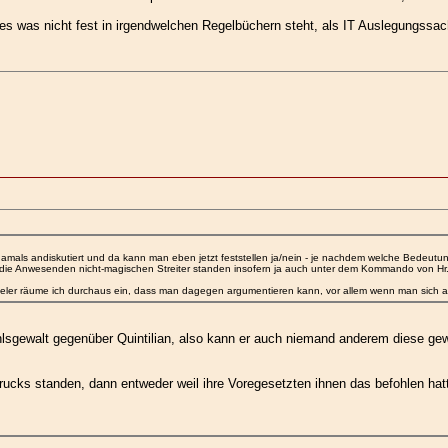
lles was nicht fest in irgendwelchen Regelbüchern steht, als IT Auslegungssa
damals andiskutiert und da kann man eben jetzt feststellen ja/nein - je nachdem welche Bedeutun
 die Anwesenden nicht-magischen Streiter standen insofern ja auch unter dem Kommando von Hr. 
ieler räume ich durchaus ein, dass man dagegen argumentieren kann, vor allem wenn man sich al
fehlsgewalt gegenüber Quintilian, also kann er auch niemand anderem diese ge
s standen, dann entweder weil ihre Voregesetzten ihnen das befohlen hatten o