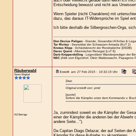
auch oder vielleicht gerade dann wenn ich mich
Entscheidung bewusst und nicht aus Unwissenhe
Wenn Spieler (nicht Charaktere) mit unterschie
dazu, das daraus IT-Widersprüche im Spiel ents
Ich bitte deshalb die Silbergroschen-Orga, sic
Don Decius Paligan
- Grande, Gesandter Al'Anfas & Leg
Tar Rivitoz
- Seesoldat der Schwarzen Armada (KuT 2)
Knotas Klipp
- Schiedsknecht der Rondrakirche (DSDB)
Darec Quent
- Albernischer Renegat (LvT 8)
Darb Knipperdolling
- Legendärer Wanderprediger der Be
NSC
(Alrik vom Elgorshof, Olein Waldeswacht, Papageno P
Räuberwald
Erstellt am: 27 Feb 2015 : 10:32:15 Uhr
Senior Mitglied
Zitat:
Original erstellt von: pmd
[quote]
Sofern die Kämpfer unter dem Kommando v. Brucks s
Ja, zumindest soweit es die Kämpfer der Gesand
812 Beiträge
einer der Kämpfer die anderen bei der Abwehr d
andere Seite...").
Da Capitan Diago Delazar, der auf Seiten der A
Kämpfer für diese Aufgabe zu akzeptieren.