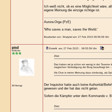
Ich weiß nicht, ob es eine Möglichkeit wäre, a
eigene Meinung die einzige richtige ist.
Aurora-Orga (PzE)
'Who saves a man, saves the World.'
Bearbeitet von: Shalyriel am: 27 Feb 2015 09:56:09 Uhr
pmd
Erstellt am: 27 Feb 2015 : 09:55:59 Uhr
Moderator
Zitat:
Das haben wir ja schon ein wenig in der Taverne 
magischen Verteidigung der Burg beauftragt bin -
Als Char is meine Meinung dazu eindeutig, als Sp
Der Inquisitor hatte auch keine Authorität/Be
381 Beiträge
gewesen und der hat das nicht getan.
Sofern die Kämpfer unter dem Kommando v. Bruck
Zitat: