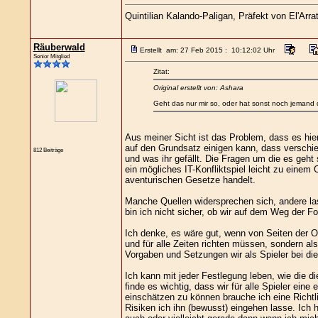
Quintilian Kalando-Paligan, Präfekt von El'Arra
Räuberwald
Erstellt am: 27 Feb 2015 : 10:12:02 Uhr
Senior Mitglied
Zitat:
Original erstellt von: Ashara
Geht das nur mir so, oder hat sonst noch jemand 
Aus meiner Sicht ist das Problem, dass es hie
auf den Grundsatz einigen kann, dass verschiede
812 Beiträge
und was ihr gefällt. Die Fragen um die es geht
ein mögliches IT-Konfliktspiel leicht zu einem 
aventurischen Gesetze handelt.
Manche Quellen widersprechen sich, andere lass
bin ich nicht sicher, ob wir auf dem Weg der F
Ich denke, es wäre gut, wenn von Seiten der Or
und für alle Zeiten richten müssen, sondern al
Vorgaben und Setzungen wir als Spieler bei d
Ich kann mit jeder Festlegung leben, wie die d
finde es wichtig, dass wir für alle Spieler ei
einschätzen zu können brauche ich eine Richtl
Risiken ich ihn (bewusst) eingehen lasse. Ich 