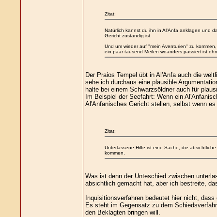
Zitat:
Natürlich kannst du ihn in Al'Anfa anklagen und 
Gericht zuständig ist.
Und um wieder auf "mein Aventurien" zu kommen, 
ein paar tausend Meilen woanders passiert ist oh
Der Praios Tempel übt in Al'Anfa auch die welt
sehe ich durchaus eine plausible Argumentation
halte bei einem Schwarzsöldner auch für plausi
Im Beispiel der Seefahrt: Wenn ein Al'Anfanis
Al'Anfanisches Gericht stellen, selbst wenn e
Zitat:
Unterlassene Hilfe ist eine Sache, die absichtlic
kommen.
Was ist denn der Unteschied zwischen unterlass
absichtlich gemacht hat, aber ich bestreite, da
Inquisitionsverfahren bedeutet hier nicht, dass
Es steht im Gegensatz zu dem Schiedsverfahren
den Beklagten bringen will.