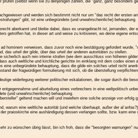
 nur prüfen (selbst wenn sie zu denjenigen zählen, die "ganz, ganz besonders g
 nachgewiesen und werden sich bestimmt nicht nur um "das recht der ersten an
strafungen" gibt, ist eine unbegründete (und unwahrscheinliche) behauptung.
erecht aberkannt und bleibe dabei, dass es unangebracht ist, jemanden, der e
ers getroffen hat, in dieser art und weise zu kritisieren, wo deine eigene en
h ad hominem verweisen, dass zuvor noch eine bestätigung gefordert wurde, "
, das urteil der gilde, über das urteil der anderen autoritäten zu stellen.
de sicherlich auch rein interne strafen (wie dem ausschluss von höheren gilde
 dass auch weltliche und kirchliche gerichte im einklang mit dem codex einen
 es eine unbegründete behauptung, dass die gilde ein solches urteil nicht ane
stand der fragwürdigen formulierung mit sich, ob die überstellung verpflichtend
deutige widerlegung weiterer politischer eskalationen, die sogar durch die bes
 der entgegennahme und aburteilung eines verbrechers in eine weltpolitisch un
dete (und unwahrscheinliche) behauptung.
steller" geltend machen will und inwiefern eine solche anzeige von erfolg gek
d, warum eine weltliche autorität (und welche überhaupt, außer der al´anfas?
 der praioskirche eine aushändigung dessen verlangen sollte, bzw. kann eine we
hr zu wünschen übrig lässt, bin ich froh, dass die "besorgten warnungen" nun 