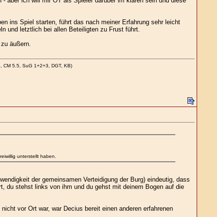
 aber ich will mir OT als Spieler darüber im klaren sein und diese
n ins Spiel starten, führt das nach meiner Erfahrung sehr leicht
nd letztlich bei allen Beteiligten zu Frust führt.
 zu äußern.
4, CM 5.5, SuG 1+2+3, DGT, KB)
willig unterstellt haben.
otwendigkeit der gemeinsamen Verteidigung der Burg) eindeutig, dass
rt, du stehst links von ihm und du gehst mit deinem Bogen auf die
nicht vor Ort war, war Decius bereit einen anderen erfahrenen