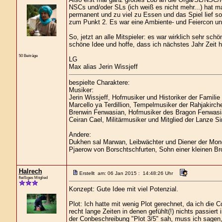
NSCs und/oder SLs (ich weiß es nicht mehr...) hat m
permanent und zu viel zu Essen und das Spiel lief so
zum Punkt 2. Es war eine Ambiente- und Feiercon und
So, jetzt an alle Mitspieler: es war wirklich sehr schö
schöne Idee und hoffe, dass ich nächstes Jahr Zeit 
50 Beiträge
LG
Max alias Jerin Wissjeff
bespielte Charaktere:
Musiker:
Jerin Wissjeff, Hofmusiker und Historiker der Familie
Marcello ya Terdillion, Tempelmusiker der Rahjakirch
Brenwin Fenwasian, Hofmusiker des Bragon Fenwasi
Ceiran Cael, Militärmusiker und Mitglied der Lanze Si
Andere:
Dukhen sal Marwan, Leibwächter und Diener der Mond
Pjaerow von Borschtschfurten, Sohn einer kleinen Br
Halrech
Erstellt am: 06 Jan 2015 : 14:48:26 Uhr
fleißiges Mitglied
Konzept: Gute Idee mit viel Potenzial.
Plot: Ich hatte mit wenig Plot gerechnet, da ich die
recht lange Zeiten in denen gefühlt(!) nichts passiert 
der Conbeschreibung "Plot 3/5" sah, muss ich sagen