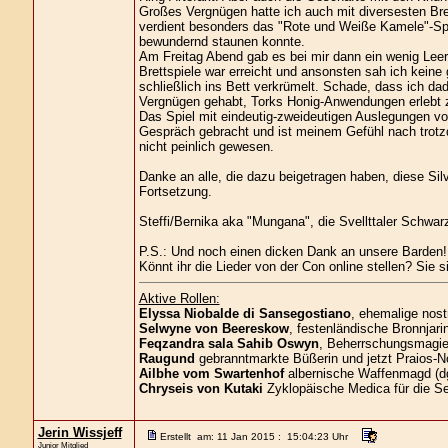
Großes Vergnügen hatte ich auch mit diversesten Bret
verdient besonders das "Rote und Weiße Kamele"-Spi
bewundernd staunen konnte.
Am Freitag Abend gab es bei mir dann ein wenig Leerl
Brettspiele war erreicht und ansonsten sah ich kein
schließlich ins Bett verkrümelt. Schade, dass ich d
Vergnügen gehabt, Torks Honig-Anwendungen erlebt z
Das Spiel mit eindeutig-zweideutigen Auslegungen von 
Gespräch gebracht und ist meinem Gefühl nach trot
nicht peinlich gewesen.
Danke an alle, die dazu beigetragen haben, diese Sil
Fortsetzung.
Steffi/Bernika aka "Mungana", die Svellttaler Schwar
P.S.: Und noch einen dicken Dank an unsere Barden!!
Könnt ihr die Lieder von der Con online stellen? Sie si
Aktive Rollen:
Elyssa Niobalde di Sansegostiano
, ehemalige nost
Selwyne von Beereskow
, festenländische Bronnjari
Feqzandra sala Sahib Oswyn
, Beherrschungsmagier
Raugund
gebranntmarkte Büßerin und jetzt Praios-No
Ailbhe vom Swartenhof
albernische Waffenmagd (d
Chryseis von Kutaki
Zyklopäische Medica für die S
Jerin Wissjeff
Erstellt am: 11 Jan 2015 : 15:04:23 Uhr
Junior Mitglied