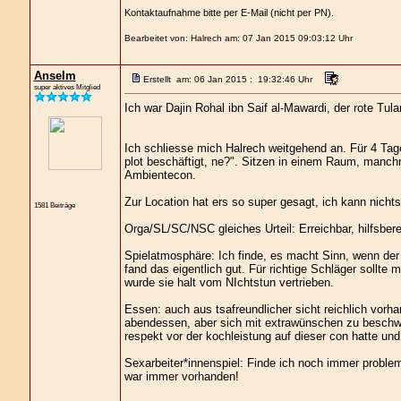
Kontaktaufnahme bitte per E-Mail (nicht per PN).
Bearbeitet von: Halrech am: 07 Jan 2015 09:03:12 Uhr
Anselm
Erstellt am: 06 Jan 2015 : 19:32:46 Uhr
super aktives Mitglied
Ich war Dajin Rohal ibn Saif al-Mawardi, der rote Tul
Ich schliesse mich Halrech weitgehend an. Für 4 Tage 
plot beschäftigt, ne?". Sitzen in einem Raum, manchm
Ambientecon.
Zur Location hat ers so super gesagt, ich kann nichts
1581 Beiträge
Orga/SL/SC/NSC gleiches Urteil: Erreichbar, hilfsbere
Spielatmosphäre: Ich finde, es macht Sinn, wenn der
fand das eigentlich gut. Für richtige Schläger sollt
wurde sie halt vom NIchtstun vertrieben.
Essen: auch aus tsafreundlicher sicht reichlich vorh
abendessen, aber sich mit extrawünschen zu beschwer
respekt vor der kochleistung auf dieser con hatte und
Sexarbeiter*innenspiel: Finde ich noch immer problem
war immer vorhanden!