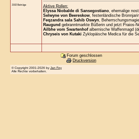
2102 Beiträge
Aktive Rollen:
Elyssa Niobalde di Sansegostiano
, ehemalige nost
Selwyne von Beereskow
, festenländische Bronnjari
Feqzandra sala Sahib Oswyn
, Beherrschungsmagier
Raugund
gebranntmarkte Büßerin und jetzt Praios-No
Ailbhe vom Swartenhof
albernische Waffenmagd (d
Chryseis von Kutaki
Zyklopäische Medica für die S
Forum geschlossen
Druckversion
© Copyright 2001-2026 by
Jan Fey
Alle Rechte vorbehalten.