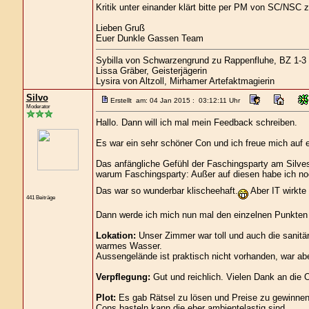
Kritik unter einander klärt bitte per PM von SC/NSC 
Lieben Gruß
Euer Dunkle Gassen Team
Sybilla von Schwarzengrund zu Rappenfluhe, BZ 1-3
Lissa Gräber, Geisterjägerin
Lysira von Altzoll, Mirhamer Artefaktmagierin
Silvo
Erstellt am: 04 Jan 2015 : 03:12:11 Uhr
Moderator
Hallo. Dann will ich mal mein Feedback schreiben.
Es war ein sehr schöner Con und ich freue mich auf 
Das anfängliche Gefühl der Faschingsparty am Silves
warum Faschingsparty: Außer auf diesen habe ich no
Das war so wunderbar klischeehaft.
Aber IT wirkte
441 Beiträge
Dann werde ich mich nun mal den einzelnen Punkte
Lokation:
Unser Zimmer war toll und auch die sanitä
warmes Wasser.
Aussengelände ist praktisch nicht vorhanden, war abe
Verpflegung:
Gut und reichlich. Vielen Dank an die
Plot:
Es gab Rätsel zu lösen und Preise zu gewinnen.
Cons basteln kann die eher ambientelastig sind.