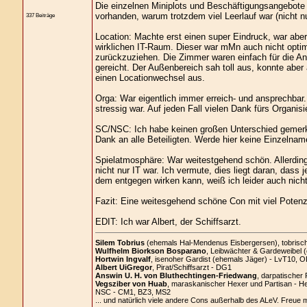
Die einzelnen Miniplots und Beschäftigungsangebote w
vorhanden, warum trotzdem viel Leerlauf war (nicht nu
337 Beiträge
Location: Machte erst einen super Eindruck, war aber
wirklichen IT-Raum. Dieser war mMn auch nicht optim
zurückzuziehen. Die Zimmer waren einfach für die An
gereicht. Der Außenbereich sah toll aus, konnte aber 
einen Locationwechsel aus.
Orga: War eigentlich immer erreich- und ansprechbar.
stressig war. Auf jeden Fall vielen Dank fürs Organis
SC/NSC: Ich habe keinen großen Unterschied gemerkt u
Dank an alle Beteiligten. Werde hier keine Einzelnam
Spielatmosphäre: War weitestgehend schön. Allerding
nicht nur IT war. Ich vermute, dies liegt daran, dass
dem entgegen wirken kann, weiß ich leider auch nicht
Fazit: Eine weitesgehend schöne Con mit viel Potenz
EDIT: Ich war Albert, der Schiffsarzt.
Silem Tobrius
(ehemals Hal-Mendenus Eisbergersen), tobrischer
Wulfhelm Biorkson Bosparano
, Leibwächter & Gardeweibel 
Hortwin Ingvalf
, isenoher Gardist (ehemals Jäger) - LvT10, O
Albert UiGregor
, Pirat/Schiffsarzt - DG1
Answin U. H. von Bluthechtingen-Friedwang
, darpatischer 
Vegsziber von Huab
, maraskanischer Hexer und Partisan - H
NSC - CM1, BZ3, MS2
... und natürlich viele andere Cons außerhalb des ALeV. Freue 