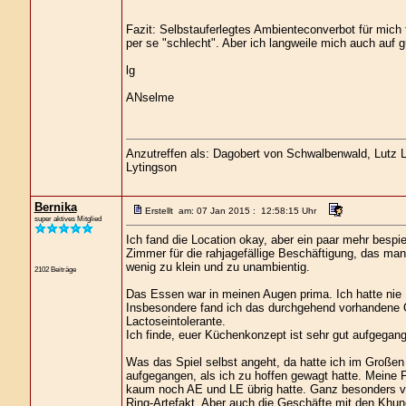
Fazit: Selbstauferlegtes Ambienteconverbot für mich fü
per se "schlecht". Aber ich langweile mich auch auf g
lg
ANselme
Anzutreffen als: Dagobert von Schwalbenwald, Lutz Lo
Lytingson
Bernika
Erstellt am: 07 Jan 2015 : 12:58:15 Uhr
super aktives Mitglied
Ich fand die Location okay, aber ein paar mehr bespi
Zimmer für die rahjagefällige Beschäftigung, das ma
wenig zu klein und zu unambientig.
2102 Beiträge
Das Essen war in meinen Augen prima. Ich hatte nie
Insbesondere fand ich das durchgehend vorhandene 
Lactoseintolerante.
Ich finde, euer Küchenkonzept ist sehr gut aufgegang
Was das Spiel selbst angeht, da hatte ich im Großen
aufgegangen, als ich zu hoffen gewagt hatte. Mein
kaum noch AE und LE übrig hatte. Ganz besonders vie
Ring-Artefakt. Aber auch die Geschäfte mit den Khu