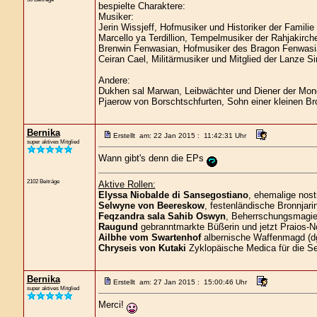
bespielte Charaktere:
Musiker:
Jerin Wissjeff, Hofmusiker und Historiker der Familie
Marcello ya Terdillion, Tempelmusiker der Rahjakirch
Brenwin Fenwasian, Hofmusiker des Bragon Fenwasi
Ceiran Cael, Militärmusiker und Mitglied der Lanze Si
Andere:
Dukhen sal Marwan, Leibwächter und Diener der Mond
Pjaerow von Borschtschfurten, Sohn einer kleinen Br
Bernika
Erstellt am: 22 Jan 2015 : 11:42:31 Uhr
super aktives Mitglied
Wann gibt's denn die EPs
2102 Beiträge
Aktive Rollen:
Elyssa Niobalde di Sansegostiano
, ehemalige nost
Selwyne von Beereskow
, festenländische Bronnjari
Feqzandra sala Sahib Oswyn
, Beherrschungsmagier
Raugund
gebranntmarkte Büßerin und jetzt Praios-No
Ailbhe vom Swartenhof
albernische Waffenmagd (d
Chryseis von Kutaki
Zyklopäische Medica für die S
Bernika
Erstellt am: 27 Jan 2015 : 15:00:46 Uhr
super aktives Mitglied
Merci!