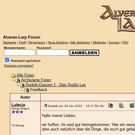
Alveran-Larp Forum
Startseite
|
Profil
|
Registrieren
|
Neue Beiträge
|
Alle Umfragen
|
Mitglieder
|
Suchen
|
FAQ
Benutzername:
Passwort:
Passwort speichern
Passwort vergessen?
Alle Foren
Archivierte Foren
Dunkle-Gassen 1 - Das Große Los
Feedback
Autor
Lutecia
Erstellt am: 03 Jan 2015 : 19:17:56 Uhr
fleißiges Mitglied
Hallo meine Lieben,
wir hoffen, ihr seid gut heimgekommen. Hier ein wen
217 Beiträge
aber auch natürlich über die Dinge, die euch gut gefa