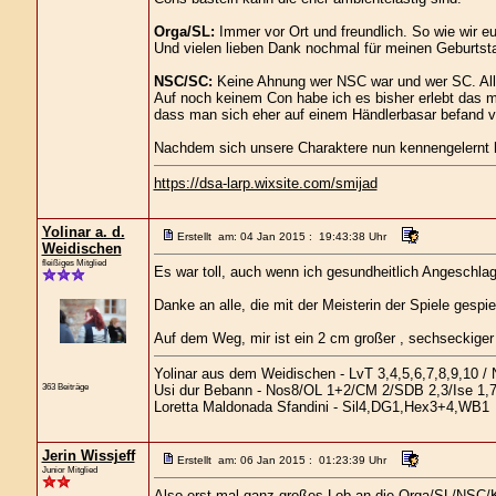
Orga/SL:
Immer vor Ort und freundlich. So wie wir eu
Und vielen lieben Dank nochmal für meinen Geburts
NSC/SC:
Keine Ahnung wer NSC war und wer SC. Alle
Auf noch keinem Con habe ich es bisher erlebt das m
dass man sich eher auf einem Händlerbasar befand ve
Nachdem sich unsere Charaktere nun kennengelernt ha
https://dsa-larp.wixsite.com/smijad
Yolinar a. d.
Erstellt am: 04 Jan 2015 : 19:43:38 Uhr
Weidischen
fleißiges Mitglied
Es war toll, auch wenn ich gesundheitlich Angeschlag
Danke an alle, die mit der Meisterin der Spiele gespie
Auf dem Weg, mir ist ein 2 cm großer , sechseckige
Yolinar aus dem Weidischen - LvT 3,4,5,6,7,8,9,10 / 
363 Beiträge
Usi dur Bebann - Nos8/OL 1+2/CM 2/SDB 2,3/Ise 1,
Loretta Maldonada Sfandini - Sil4,DG1,Hex3+4,WB1
Jerin Wissjeff
Erstellt am: 06 Jan 2015 : 01:23:39 Uhr
Junior Mitglied
Also erst mal ganz großes Lob an die Orga/SL/NSC/K