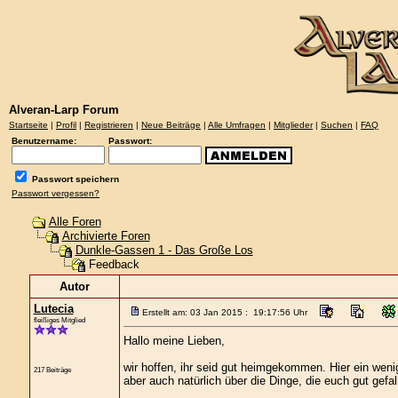
Alveran-Larp Forum
Startseite
|
Profil
|
Registrieren
|
Neue Beiträge
|
Alle Umfragen
|
Mitglieder
|
Suchen
|
FAQ
Benutzername:
Passwort:
Passwort speichern
Passwort vergessen?
Alle Foren
Archivierte Foren
Dunkle-Gassen 1 - Das Große Los
Feedback
Autor
Lutecia
Erstellt am: 03 Jan 2015 : 19:17:56 Uhr
fleißiges Mitglied
Hallo meine Lieben,
wir hoffen, ihr seid gut heimgekommen. Hier ein wen
217 Beiträge
aber auch natürlich über die Dinge, die euch gut gefa