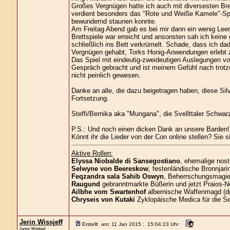
Großes Vergnügen hatte ich auch mit diversesten Bret
verdient besonders das "Rote und Weiße Kamele"-Spi
bewundernd staunen konnte.
Am Freitag Abend gab es bei mir dann ein wenig Leerl
Brettspiele war erreicht und ansonsten sah ich kein
schließlich ins Bett verkrümelt. Schade, dass ich d
Vergnügen gehabt, Torks Honig-Anwendungen erlebt z
Das Spiel mit eindeutig-zweideutigen Auslegungen von 
Gespräch gebracht und ist meinem Gefühl nach trot
nicht peinlich gewesen.
Danke an alle, die dazu beigetragen haben, diese Sil
Fortsetzung.
Steffi/Bernika aka "Mungana", die Svellttaler Schwar
P.S.: Und noch einen dicken Dank an unsere Barden!!
Könnt ihr die Lieder von der Con online stellen? Sie si
Aktive Rollen:
Elyssa Niobalde di Sansegostiano
, ehemalige nost
Selwyne von Beereskow
, festenländische Bronnjari
Feqzandra sala Sahib Oswyn
, Beherrschungsmagier
Raugund
gebranntmarkte Büßerin und jetzt Praios-No
Ailbhe vom Swartenhof
albernische Waffenmagd (d
Chryseis von Kutaki
Zyklopäische Medica für die S
Jerin Wissjeff
Erstellt am: 11 Jan 2015 : 15:04:23 Uhr
Junior Mitglied