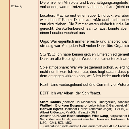
Die einzelnen Miniplots und Beschäftigungsangebote w
vorhanden, warum trotzdem viel Leerlauf war (nicht nu
337 Beiträge
Location: Machte erst einen super Eindruck, war aber
wirklichen IT-Raum. Dieser war mMn auch nicht optim
zurückzuziehen. Die Zimmer waren einfach für die An
gereicht. Der Außenbereich sah toll aus, konnte aber 
einen Locationwechsel aus.
Orga: War eigentlich immer erreich- und ansprechbar.
stressig war. Auf jeden Fall vielen Dank fürs Organis
SC/NSC: Ich habe keinen großen Unterschied gemerkt u
Dank an alle Beteiligten. Werde hier keine Einzelnam
Spielatmosphäre: War weitestgehend schön. Allerding
nicht nur IT war. Ich vermute, dies liegt daran, dass
dem entgegen wirken kann, weiß ich leider auch nicht
Fazit: Eine weitesgehend schöne Con mit viel Potenz
EDIT: Ich war Albert, der Schiffsarzt.
Silem Tobrius
(ehemals Hal-Mendenus Eisbergersen), tobrischer
Wulfhelm Biorkson Bosparano
, Leibwächter & Gardeweibel 
Hortwin Ingvalf
, isenoher Gardist (ehemals Jäger) - LvT10, O
Albert UiGregor
, Pirat/Schiffsarzt - DG1
Answin U. H. von Bluthechtingen-Friedwang
, darpatischer 
Vegsziber von Huab
, maraskanischer Hexer und Partisan - H
NSC - CM1, BZ3, MS2
... und natürlich viele andere Cons außerhalb des ALeV. Freue 