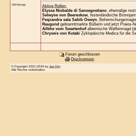
2102 Beiträge
Aktive Rollen:
Elyssa Niobalde di Sansegostiano
, ehemalige nost
Selwyne von Beereskow
, festenländische Bronnjari
Feqzandra sala Sahib Oswyn
, Beherrschungsmagier
Raugund
gebranntmarkte Büßerin und jetzt Praios-No
Ailbhe vom Swartenhof
albernische Waffenmagd (d
Chryseis von Kutaki
Zyklopäische Medica für die S
Forum geschlossen
Druckversion
© Copyright 2001-2026 by
Jan Fey
Alle Rechte vorbehalten.