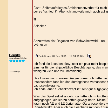
Fazit: Selbstauferlegtes Ambienteconverbot für mich fü
per se "schlecht". Aber ich langweile mich auch auf g
lg
ANselme
Anzutreffen als: Dagobert von Schwalbenwald, Lutz Lo
Lytingson
Bernika
Erstellt am: 07 Jan 2015 : 12:58:15 Uhr
super aktives Mitglied
Ich fand die Location okay, aber ein paar mehr bespi
Zimmer für die rahjagefällige Beschäftigung, das ma
wenig zu klein und zu unambientig.
2102 Beiträge
Das Essen war in meinen Augen prima. Ich hatte nie
Insbesondere fand ich das durchgehend vorhandene 
Lactoseintolerante.
Ich finde, euer Küchenkonzept ist sehr gut aufgegang
Was das Spiel selbst angeht, da hatte ich im Großen
aufgegangen, als ich zu hoffen gewagt hatte. Mein
kaum noch AE und LE übrig hatte. Ganz besonders vie
Ring-Artefakt. Aber auch die Geschäfte mit den Khu