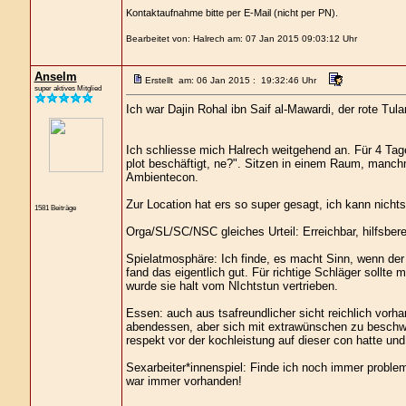
Kontaktaufnahme bitte per E-Mail (nicht per PN).
Bearbeitet von: Halrech am: 07 Jan 2015 09:03:12 Uhr
Anselm
Erstellt am: 06 Jan 2015 : 19:32:46 Uhr
super aktives Mitglied
Ich war Dajin Rohal ibn Saif al-Mawardi, der rote Tul
Ich schliesse mich Halrech weitgehend an. Für 4 Tage 
plot beschäftigt, ne?". Sitzen in einem Raum, manchm
Ambientecon.
Zur Location hat ers so super gesagt, ich kann nichts
1581 Beiträge
Orga/SL/SC/NSC gleiches Urteil: Erreichbar, hilfsbere
Spielatmosphäre: Ich finde, es macht Sinn, wenn der
fand das eigentlich gut. Für richtige Schläger sollt
wurde sie halt vom NIchtstun vertrieben.
Essen: auch aus tsafreundlicher sicht reichlich vorh
abendessen, aber sich mit extrawünschen zu beschwer
respekt vor der kochleistung auf dieser con hatte und
Sexarbeiter*innenspiel: Finde ich noch immer problem
war immer vorhanden!