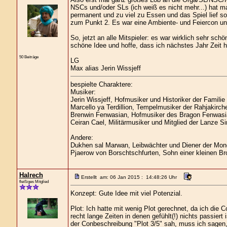
NSCs und/oder SLs (ich weiß es nicht mehr...) hat m
permanent und zu viel zu Essen und das Spiel lief so
zum Punkt 2. Es war eine Ambiente- und Feiercon und
So, jetzt an alle Mitspieler: es war wirklich sehr schö
schöne Idee und hoffe, dass ich nächstes Jahr Zeit 
50 Beiträge
LG
Max alias Jerin Wissjeff
bespielte Charaktere:
Musiker:
Jerin Wissjeff, Hofmusiker und Historiker der Familie
Marcello ya Terdillion, Tempelmusiker der Rahjakirch
Brenwin Fenwasian, Hofmusiker des Bragon Fenwasi
Ceiran Cael, Militärmusiker und Mitglied der Lanze Si
Andere:
Dukhen sal Marwan, Leibwächter und Diener der Mond
Pjaerow von Borschtschfurten, Sohn einer kleinen Br
Halrech
Erstellt am: 06 Jan 2015 : 14:48:26 Uhr
fleißiges Mitglied
Konzept: Gute Idee mit viel Potenzial.
Plot: Ich hatte mit wenig Plot gerechnet, da ich die
recht lange Zeiten in denen gefühlt(!) nichts passiert 
der Conbeschreibung "Plot 3/5" sah, muss ich sagen