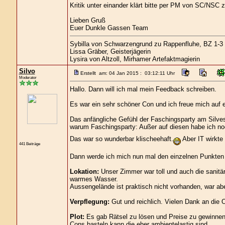
Kritik unter einander klärt bitte per PM von SC/NSC 
Lieben Gruß
Euer Dunkle Gassen Team
Sybilla von Schwarzengrund zu Rappenfluhe, BZ 1-3
Lissa Gräber, Geisterjägerin
Lysira von Altzoll, Mirhamer Artefaktmagierin
Silvo
Erstellt am: 04 Jan 2015 : 03:12:11 Uhr
Moderator
Hallo. Dann will ich mal mein Feedback schreiben.
Es war ein sehr schöner Con und ich freue mich auf 
Das anfängliche Gefühl der Faschingsparty am Silves
warum Faschingsparty: Außer auf diesen habe ich no
Das war so wunderbar klischeehaft.
Aber IT wirkte
441 Beiträge
Dann werde ich mich nun mal den einzelnen Punkte
Lokation:
Unser Zimmer war toll und auch die sanitä
warmes Wasser.
Aussengelände ist praktisch nicht vorhanden, war abe
Verpflegung:
Gut und reichlich. Vielen Dank an die
Plot:
Es gab Rätsel zu lösen und Preise zu gewinnen.
Cons basteln kann die eher ambientelastig sind.