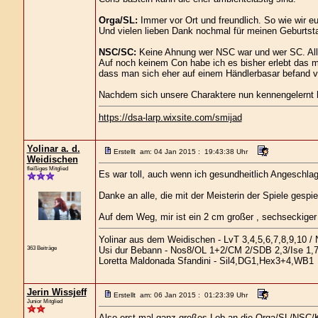
Orga/SL:
Immer vor Ort und freundlich. So wie wir eu
Und vielen lieben Dank nochmal für meinen Geburts
NSC/SC:
Keine Ahnung wer NSC war und wer SC. Alle
Auf noch keinem Con habe ich es bisher erlebt das m
dass man sich eher auf einem Händlerbasar befand ve
Nachdem sich unsere Charaktere nun kennengelernt ha
https://dsa-larp.wixsite.com/smijad
Yolinar a. d.
Erstellt am: 04 Jan 2015 : 19:43:38 Uhr
Weidischen
fleißiges Mitglied
Es war toll, auch wenn ich gesundheitlich Angeschlag
Danke an alle, die mit der Meisterin der Spiele gespie
Auf dem Weg, mir ist ein 2 cm großer , sechseckige
Yolinar aus dem Weidischen - LvT 3,4,5,6,7,8,9,10 / 
363 Beiträge
Usi dur Bebann - Nos8/OL 1+2/CM 2/SDB 2,3/Ise 1,
Loretta Maldonada Sfandini - Sil4,DG1,Hex3+4,WB1
Jerin Wissjeff
Erstellt am: 06 Jan 2015 : 01:23:39 Uhr
Junior Mitglied
Also erst mal ganz großes Lob an die Orga/SL/NSC/K