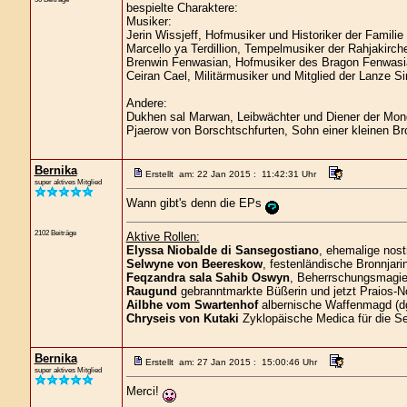
bespielte Charaktere:
Musiker:
Jerin Wissjeff, Hofmusiker und Historiker der Familie
Marcello ya Terdillion, Tempelmusiker der Rahjakirch
Brenwin Fenwasian, Hofmusiker des Bragon Fenwasi
Ceiran Cael, Militärmusiker und Mitglied der Lanze Si
Andere:
Dukhen sal Marwan, Leibwächter und Diener der Mond
Pjaerow von Borschtschfurten, Sohn einer kleinen Br
Bernika
Erstellt am: 22 Jan 2015 : 11:42:31 Uhr
super aktives Mitglied
Wann gibt's denn die EPs
2102 Beiträge
Aktive Rollen:
Elyssa Niobalde di Sansegostiano
, ehemalige nost
Selwyne von Beereskow
, festenländische Bronnjari
Feqzandra sala Sahib Oswyn
, Beherrschungsmagier
Raugund
gebranntmarkte Büßerin und jetzt Praios-No
Ailbhe vom Swartenhof
albernische Waffenmagd (d
Chryseis von Kutaki
Zyklopäische Medica für die S
Bernika
Erstellt am: 27 Jan 2015 : 15:00:46 Uhr
super aktives Mitglied
Merci!