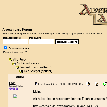
Alveran-Larp Forum
Startseite
|
Profil
|
Registrieren
|
Neue Beiträge
|
Alle Umfragen
|
Mitglieder
|
Suchen
|
FAQ
Benutzername:
Passwort:
Passwort speichern
Passwort vergessen?
Alle Foren
Archivierte Foren
Vorlauf Traumwelten IV
Der Spiegel (spricht)
Autor
Loki
Erstellt am: 24 Dec 2014 : 09:12:05 Uhr
fleißiges Mitglied
Moin,
wir haben heute hinter dem letzten Türchen unseres
http://cathain.de/extras/advent2014/2014-12-24