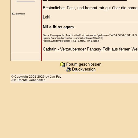
Besinnliches Fest, und kommt mir gut über die name
102 Beiträge
Loki
Nil a fhios agam.
Gerric Faerwynui ibn Tuachim ibn Khaid, reisender Spielmann (TW2-4, SilG4-5, ST1-3, S
Pjerow Karenkis, bornischer Trommel-Dilletant (Hex2+4)
Antoss, wandernder Bader (FK1+3, Hor2, TW1, Nos3)
Cathain - Verzaubernder Fantasy Folk aus fernen We
Forum geschlossen
Druckversion
© Copyright 2001-2026 by
Jan Fey
Alle Rechte vorbehalten.