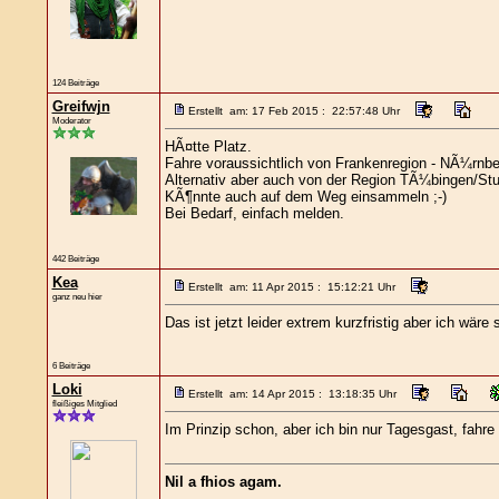
124 Beiträge
Greifwjn
Erstellt am: 17 Feb 2015 : 22:57:48 Uhr
Moderator
HÃ¤tte Platz.
Fahre voraussichtlich von Frankenregion - NÃ¼rnbe
Alternativ aber auch von der Region TÃ¼bingen/Stu
KÃ¶nnte auch auf dem Weg einsammeln ;-)
Bei Bedarf, einfach melden.
442 Beiträge
Kea
Erstellt am: 11 Apr 2015 : 15:12:21 Uhr
ganz neu hier
Das ist jetzt leider extrem kurzfristig aber ich w
6 Beiträge
Loki
Erstellt am: 14 Apr 2015 : 13:18:35 Uhr
fleißiges Mitglied
Im Prinzip schon, aber ich bin nur Tagesgast, fah
Nil a fhios agam.