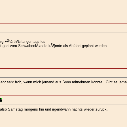
rg,FÃ¼rth/Erlangen aus los.
ttgart vom SchwabenlÃ¤ndle kÃ¶nnte als Abfahrt geplant werden...
äre sehr sehr froh, wenn mich jemand aus Bonn mitnehmen könnte.. Gibt es jem
re also Samstag morgens hin und irgendwann nachts wieder zurück.