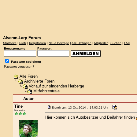
Alveran-Larp Forum
Startseite
|
Profil
|
Registrieren
|
Neue Beiträge
|
Alle Umfragen
|
Mitglieder
|
Suchen
|
FAQ
Benutzername:
Passwort:
Passwort speichern
Passwort vergessen?
Alle Foren
Archivierte Foren
Vorlauf zur singenden Herberge
Mitfahrzentrale
Autor
Tine
Erstellt am: 13 Oct 2014 : 14:03:21 Uhr
Moderator
Hier können sich Autobesitzer und Beifahrer finden