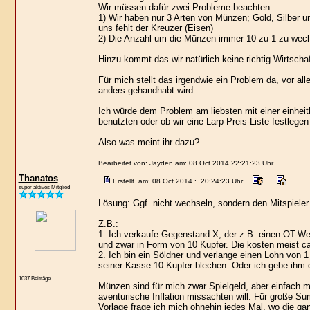
Wir müssen dafür zwei Probleme beachten:
1) Wir haben nur 3 Arten von Münzen; Gold, Silber u
uns fehlt der Kreuzer (Eisen)
2) Die Anzahl um die Münzen immer 10 zu 1 zu wechs
Hinzu kommt das wir natürlich keine richtig Wirtschaf
Für mich stellt das irgendwie ein Problem da, vor al
anders gehandhabt wird.
Ich würde dem Problem am liebsten mit einer einhei
benutzten oder ob wir eine Larp-Preis-Liste festlege
Also was meint ihr dazu?
Bearbeitet von: Jayden am: 08 Oct 2014 22:21:23 Uhr
Thanatos
Erstellt am: 08 Oct 2014 : 20:24:23 Uhr
super aktives Mitglied
Lösung: Ggf. nicht wechseln, sondern den Mitspieler 
Z.B.:
1. Ich verkaufe Gegenstand X, der z.B. einen OT-Wer
und zwar in Form von 10 Kupfer. Die kosten meist c
2. Ich bin ein Söldner und verlange einen Lohn von 
seiner Kasse 10 Kupfer blechen. Oder ich gebe ihm 
1037 Beiträge
Münzen sind für mich zwar Spielgeld, aber einfach 
aventurische Inflation missachten will. Für große S
Vorlage frage ich mich ohnehin jedes Mal, wo die ga