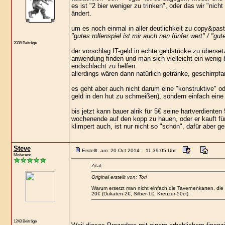
es ist "2 bier weniger zu trinken", oder das wir "nic
ändert.
um es noch einmal in aller deutlichkeit zu copy&past
"gutes rollenspiel ist mir auch nen fünfer wert" / "g
2038 Beiträge
der vorschlag IT-geld in echte geldstücke zu übers
anwendung finden und man sich vielleicht ein wenig 
endschlacht zu helfen.
allerdings wären dann natürlich getränke, geschirrpfa
es geht aber auch nicht darum eine "konstruktive" 
geld in den hut zu schmeißen), sondern einfach eine I
bis jetzt kann bauer alrik für 5€ seine hartverdiente
wochenende auf den kopp zu hauen, oder er kauft für 
klimpert auch, ist nur nicht so "schön", dafür aber g
Steve
Erstellt am: 20 Oct 2014 : 11:39:05 Uhr
Moderator
Zitat:
Original erstellt von: Tori
Warum ersetzt man nicht einfach die Tavernenkarten, die 
20€ (Dukaten-2€, Silber-1€, Kreuzer-50ct).
1243 Beiträge