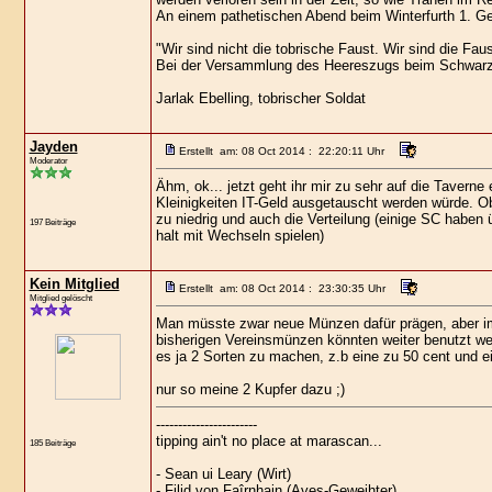
An einem pathetischen Abend beim Winterfurth 1. Gek
"Wir sind nicht die tobrische Faust. Wir sind die Faus
Bei der Versammlung des Heereszugs beim Schwarz
Jarlak Ebelling, tobrischer Soldat
Jayden
Erstellt am: 08 Oct 2014 : 22:20:11 Uhr
Moderator
Ähm, ok... jetzt geht ihr mir zu sehr auf die Taverne 
Kleinigkeiten IT-Geld ausgetauscht werden würde. Ob
zu niedrig und auch die Verteilung (einige SC haben 
197 Beiträge
halt mit Wechseln spielen)
Kein Mitglied
Erstellt am: 08 Oct 2014 : 23:30:35 Uhr
Mitglied gelöscht
Man müsste zwar neue Münzen dafür prägen, aber im 
bisherigen Vereinsmünzen könnten weiter benutzt we
es ja 2 Sorten zu machen, z.b eine zu 50 cent und e
nur so meine 2 Kupfer dazu ;)
-----------------------
tipping ain't no place at marascan...
185 Beiträge
- Sean ui Leary (Wirt)
- Filid von Faîrnhain (Aves-Geweihter)