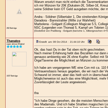
Warum ersetzt man nicht einfach die Tavernenkarten,
ich mir Münzen für 20€ (Dukaten-2€, Silber-1€, Kreuz
seine Söldner kein OT Geld ausgeben möchte, der m
Andra - Söldner (Silbertaler 1, Die streitenden Köni
Daradora - Bannstrahler (Wille zur Wahrheit)
Marbolena - Golgarit (Collegium Magicae 5.5, Colleg
NSC (Legenden von Thorwal 5, Kampf um Tobrien 1)
282 Beiträge
[Godelind von Praßberg - Golgarit (Isenohe 1, Silbergroschen 4+5,
Thanatos
Erstellt am: 08 Oct 2014 : 21:44:10 Uhr
super aktives Mitglied
Ok, das hast Du in der Tat oben nicht geschrieben.
Nach meiner Erfahrung hebt das Bezahlen nur dann d
genauso ambientig wie 2€ ohne Kupfer. Selbst mit Str
Orga/Taverne die Möglichkeit an Münzen zu kommen u
Ich habe am vergangenen WE eine Con mit ca. 110 P
Vertrauensbasis heraus gegeben, die wir nach der Ve
Schwund ist immer, aber das hielt sich in überscha
1037 Beiträge
Möglicherweise ist auch das eine Möglichkeit, mehr fü
Zuverlässigleit der Leute angewiesen.
tha
"Ich habe Dinge gesehen, die die meisten Menschen 
des Madamals. Und ich habe Strahlen magischen Lic
werden verloren sein in der Zeit, so wie Tränen im R