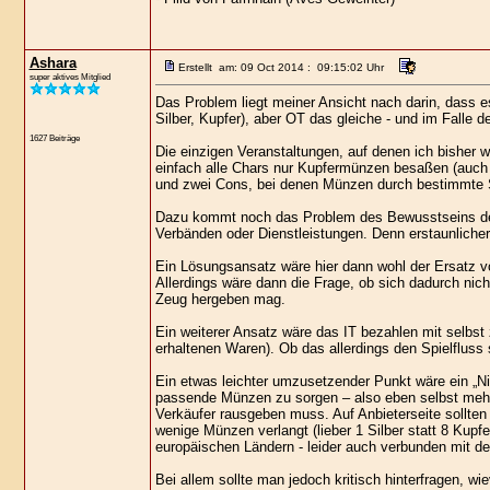
Ashara
Erstellt am: 09 Oct 2014 : 09:15:02 Uhr
super aktives Mitglied
Das Problem liegt meiner Ansicht nach darin, dass es
Silber, Kupfer), aber OT das gleiche - und im Falle 
1627 Beiträge
Die einzigen Veranstaltungen, auf denen ich bisher 
einfach alle Chars nur Kupfermünzen besaßen (auch d
und zwei Cons, bei denen Münzen durch bestimmte St
Dazu kommt noch das Problem des Bewusstseins des O
Verbänden oder Dienstleistungen. Denn erstaunlicher 
Ein Lösungsansatz wäre hier dann wohl der Ersatz vo
Allerdings wäre dann die Frage, ob sich dadurch nich
Zeug hergeben mag.
Ein weiterer Ansatz wäre das IT bezahlen mit selbs
erhaltenen Waren). Ob das allerdings den Spielfluss 
Ein etwas leichter umzusetzender Punkt wäre ein „Ni
passende Münzen zu sorgen – also eben selbst mehr
Verkäufer rausgeben muss. Auf Anbieterseite sollte
wenige Münzen verlangt (lieber 1 Silber statt 8 Kupf
europäischen Ländern - leider auch verbunden mit der
Bei allem sollte man jedoch kritisch hinterfragen, wi