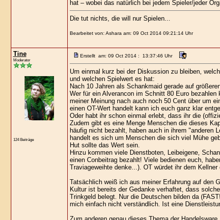
hat – wobei das natürlich bei jedem Spieler/jeder Org
Die tut nichts, die will nur Spielen...
Bearbeitet von: Ashara am: 09 Oct 2014 09:21:14 Uhr
Tine
Erstellt am: 09 Oct 2014 : 13:37:46 Uhr
Moderator
Um einmal kurz bei der Diskussion zu bleiben, welch
und welchen Spielwert es hat:
Nach 10 Jahren als Schankmaid gerade auf größeren
Wer für ein Alverancon im Schnitt 80 Euro bezahlen k
meiner Meinung nach auch noch 50 Cent über um ein
einen OT-Wert handelt kann ich euch ganz klar entge
Oder habt ihr schon einmal erlebt, dass ihr die (off
Zudem gibt es eine Menge Menschen die dieses Kapit
häufig nicht bezahlt, haben auch in ihrem "anderen L
handelt es sich um Menschen die sich viel Mühe ge
124 Beiträge
Hut sollte das Wert sein.
Hinzu kommen viele Dienstboten, Leibeigene, Schankm
einen Conbeitrag bezahlt! Viele bedienen euch, haben
Traviageweihte denke...). OT würdet ihr dem Kellner 
Tatsächlich weiß ich aus meiner Erfahrung auf den G
Kultur ist bereits der Gedanke verhaftet, dass solch
Trinkgeld belegt. Nur die Deutschen bilden da (FAST
mich einfach nicht verständlich. Ist eine Dienstleist
Zum anderen genau dieses Thema der Handelsware. I