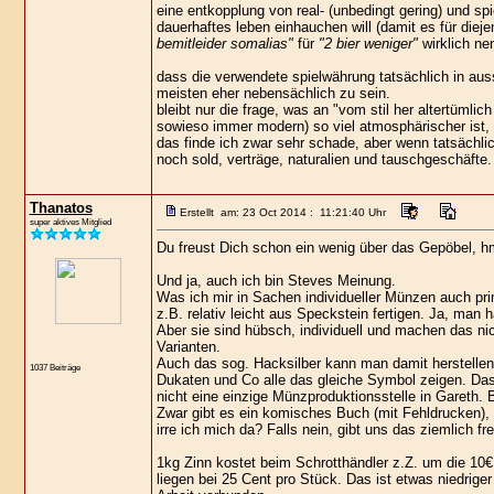
eine entkopplung von real- (unbedingt gering) und sp
dauerhaftes leben einhauchen will (damit es für die
bemitleider somalias"
für
"2 bier weniger"
wirklich ne
dass die verwendete spielwährung tatsächlich in auss
meisten eher nebensächlich zu sein.
bleibt nur die frage, was an "vom stil her altertümlic
sowieso immer modern) so viel atmosphärischer ist,
das finde ich zwar sehr schade, aber wenn tatsächl
noch sold, verträge, naturalien und tauschgeschäfte.
Thanatos
Erstellt am: 23 Oct 2014 : 11:21:40 Uhr
super aktives Mitglied
Du freust Dich schon ein wenig über das Gepöbel, h
Und ja, auch ich bin Steves Meinung.
Was ich mir in Sachen individueller Münzen auch p
z.B. relativ leicht aus Speckstein fertigen. Ja, man
Aber sie sind hübsch, individuell und machen das ni
Varianten.
Auch das sog. Hacksilber kann man damit herstellen, 
1037 Beiträge
Dukaten und Co alle das gleiche Symbol zeigen. Das i
nicht eine einzige Münzproduktionsstelle in Gareth. 
Zwar gibt es ein komisches Buch (mit Fehldrucken), 
irre ich mich da? Falls nein, gibt uns das ziemlich fr
1kg Zinn kostet beim Schrotthändler z.Z. um die 10
liegen bei 25 Cent pro Stück. Das ist etwas niedrig