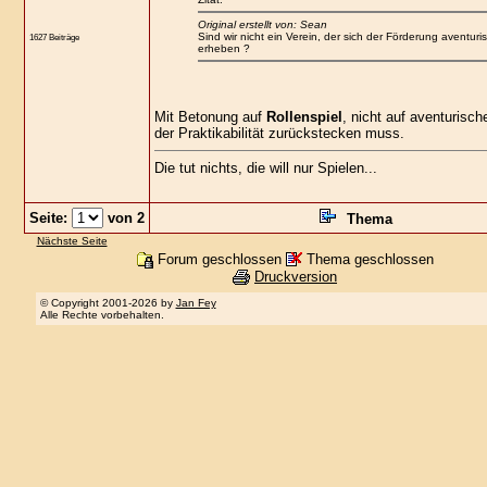
Original erstellt von: Sean
Sind wir nicht ein Verein, der sich der Förderung aventuri
1627 Beiträge
erheben ?
Mit Betonung auf
Rollenspiel
, nicht auf aventurisc
der Praktikabilität zurückstecken muss.
Die tut nichts, die will nur Spielen...
Seite:
von 2
Thema
Nächste Seite
Forum geschlossen
Thema geschlossen
Druckversion
© Copyright 2001-2026 by
Jan Fey
Alle Rechte vorbehalten.