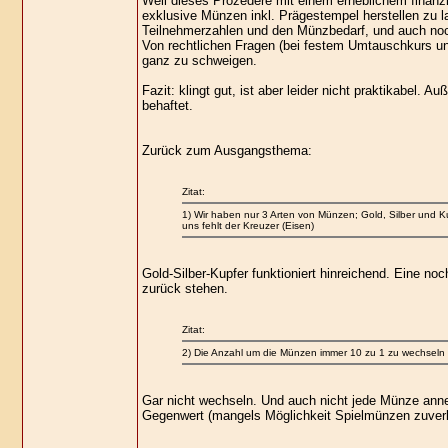
Weil dieses Prozedere mit einem erheblichem finanzi
exklusive Münzen inkl. Prägestempel herstellen zu la
Teilnehmerzahlen und den Münzbedarf, und auch noc
Von rechtlichen Fragen (bei festem Umtauschkurs un
ganz zu schweigen.
Fazit: klingt gut, ist aber leider nicht praktikabel
behaftet.
Zurück zum Ausgangsthema:
Zitat:
1) Wir haben nur 3 Arten von Münzen; Gold, Silber und K
uns fehlt der Kreuzer (Eisen)
Gold-Silber-Kupfer funktioniert hinreichend. Eine noc
zurück stehen.
Zitat:
2) Die Anzahl um die Münzen immer 10 zu 1 zu wechseln k
Gar nicht wechseln. Und auch nicht jede Münze anne
Gegenwert (mangels Möglichkeit Spielmünzen zuverlä