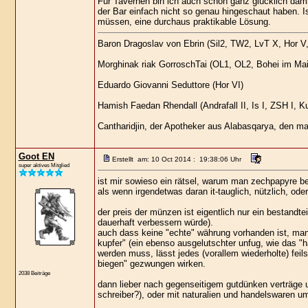
Für Tavernen bin ich auch schon ganz glücklich dami
der Bar einfach nicht so genau hingeschaut haben. 
müssen, eine durchaus praktikable Lösung.
Baron Dragoslav von Ebrin (Sil2, TW2, LvT X, Hor V, 
Morghinak riak GorroschTai (OL1, OL2, Bohei im Ma
Eduardo Giovanni Seduttore (Hor VI)
Hamish Faedan Rhendall (Andrafall II, Is I, ZSH I, Ku
Cantharidjin, der Apotheker aus Alabasqarya, den ma
Goot EN
Erstellt am: 10 Oct 2014 : 19:38:06 Uhr
super aktives Mitglied
ist mir sowieso ein rätsel, warum man zechpapyre be
als wenn irgendetwas daran it-tauglich, nützlich, ode
der preis der münzen ist eigentlich nur ein bestandt
dauerhaft verbessern würde).
auch dass keine "echte" währung vorhanden ist, manc
kupfer" (ein ebenso ausgelutschter unfug, wie das "
werden muss, lässt jedes (vorallem wiederholte) fe
biegen" gezwungen wirken.
2038 Beiträge
dann lieber nach gegenseitigem gutdünken verträge 
schreiber?), oder mit naturalien und handelswaren um 