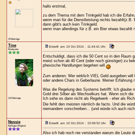
hallo erstmal,
zu dem Thema mit dem Trinkgeld hab ich die Erfahr
wenn man für die Dienstleistung nichts bezahlt(z.B. F
dann gibt's auch kein Trinkgeld.
wenn man allerdings für z.B. ein Bier etwas bezahlt n
19 Beiträge
Tine
Erstellt am: 10 Oct 2014 : 11:44:41 Uhr
Moderator
Entschuldigt, dass ich die 50 Cent so in den Raum 
meist schon ab 40 Cent (oder noch günstiger) zu be
phexische Handlungen begehen will
Zum anderen: Wer wirklich VIEL Geld ausgeben will 
oder andere Chars in Geberlaune. Meiner Erfahrung
Was die Regelung des Systems betrifft: Ich glaube 
Gold drei Silber als Wechselkurs hat. Wenn sich die
Ich sehe es dann nicht als Regelwerk - eher als Rich
124 Beiträge
Die fehlt den meisten nämlich de facto. Und die würd
niemandem vorschreiben... (und würde ich auch nich
Nessie
Erstellt am: 10 Oct 2014 : 15:09:52 Uhr
fleißiges Mitglied
Also ich hab noch nie verstanden warum die Leute d