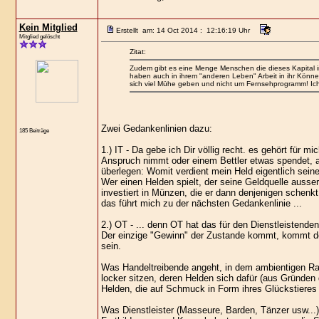
Kein Mitglied
Erstellt am: 14 Oct 2014 : 12:16:19 Uhr
Mitglied gelöscht
Zitat:
Zudem gibt es eine Menge Menschen die dieses Kapital in
haben auch in ihrem "anderen Leben" Arbeit in ihr Könne
sich viel Mühe geben und nicht um Fernsehprogramm! Ich 
Zwei Gedankenlinien dazu:
185 Beiträge
1.) IT - Da gebe ich Dir völlig recht. es gehört für 
Anspruch nimmt oder einem Bettler etwas spendet, a
überlegen: Womit verdient mein Held eigentlich sein
Wer einen Helden spielt, der seine Geldquelle ausse
investiert in Münzen, die er dann denjenigen schenk
das führt mich zu der nächsten Gedankenlinie ...
2.) OT - ... denn OT hat das für den Dienstleistende
Der einzige "Gewinn" der Zustande kommt, kommt de
sein.
Was Handeltreibende angeht, in dem ambientigen Rahm
locker sitzen, deren Helden sich dafür (aus Gründen
Helden, die auf Schmuck in Form ihres Glückstieres 
Was Dienstleister (Masseure, Barden, Tänzer usw...) 