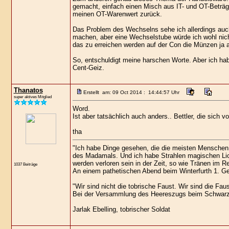
gemacht, einfach einen Misch aus IT- und OT-Beträ
meinen OT-Warenwert zurück.
Das Problem des Wechselns sehe ich allerdings auch
machen, aber eine Wechselstube würde ich wohl nich
das zu erreichen werden auf der Con die Münzen ja a
So, entschuldigt meine harschen Worte. Aber ich hab
Cent-Geiz.
Thanatos
Erstellt am: 09 Oct 2014 : 14:44:57 Uhr
super aktives Mitglied
Word.
Ist aber tatsächlich auch anders.. Bettler, die sich
tha
"Ich habe Dinge gesehen, die die meisten Menschen 
des Madamals. Und ich habe Strahlen magischen Lic
werden verloren sein in der Zeit, so wie Tränen im R
1037 Beiträge
An einem pathetischen Abend beim Winterfurth 1. Gek
"Wir sind nicht die tobrische Faust. Wir sind die Faus
Bei der Versammlung des Heereszugs beim Schwarz
Jarlak Ebelling, tobrischer Soldat