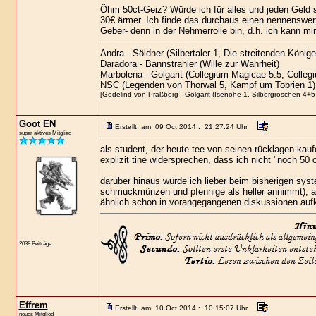
Öhm 50ct-Geiz? Würde ich für alles und jeden Geld s
30€ ärmer. Ich finde das durchaus einen nennenswer
Geber- denn in der Nehmerrolle bin, d.h. ich kann 
Andra - Söldner (Silbertaler 1, Die streitenden Köni
Daradora - Bannstrahler (Wille zur Wahrheit)
Marbolena - Golgarit (Collegium Magicae 5.5, Colleg
NSC (Legenden von Thorwal 5, Kampf um Tobrien 1)
[Godelind von Praßberg - Golgarit (Isenohe 1, Silbergroschen 4+5,
Goot EN
Erstellt am: 09 Oct 2014 : 21:27:24 Uhr
super aktives Mitglied
als student, der heute tee von seinen rücklagen ka
explizit tine widersprechen, dass ich nicht "noch 50 c
darüber hinaus würde ich lieber beim bisherigen syst
schmuckmünzen und pfennige als heller annimmt), a
ähnlich schon in vorangegangenen diskussionen auf
2038 Beiträge
Effrem
Erstellt am: 10 Oct 2014 : 10:15:07 Uhr
neues Mitglied