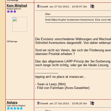
2038 Beiträge
Kein Mitglied
Erstellt am: 27 Oct 2014 : 10:05:07 Uhr
Mitglied gelöscht
Zitat:
Gold-Silber-Kupfer funktioniert hinreichend. Eine noch kle
Die Existenz verschiedener Währungen und Wechselk
185 Beiträge
Stilmittel Aventuriens dargestellt. Von daher widersp
Sind wir nicht ein Verein, der sich der Förderung ave
obersten Priorität erheben ?
Das das allgemeine LARP-Prinzip der 3er-Sortierung bi
noch lange nicht richtig, oder gar die Ideale Lösung.
-----------------------
tipping ain't no place at marascan...
- Sean ui Leary (Wirt)
- Filid von Faîrnhain (Aves-Geweihter)
Ashara
Erstellt am: 27 Oct 2014 : 15:06:20 Uhr
super aktives Mitglied
Zitat: