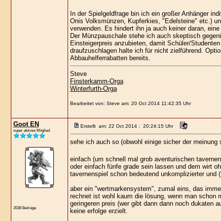
In der Spielgeldfrage bin ich ein großer Anhänger ind
Onis Volksmünzen, Kupferkies, "Edelsteine" etc.) u
verwenden. Es hindert ihn ja auch keiner daran, ei
Der Münzpauschale stehe ich auch skeptisch gegenübe
Einsteigerpreis anzubieten, damit Schüler/Student
draufzuschlagen halte ich für nicht zielführend. Opti
Abbauhelferrabatten bereits.
Steve
Finsterkamm-Orga
Winterfurth-Orga
Bearbeitet von: Steve am: 20 Oct 2014 11:42:35 Uhr
Goot EN
Erstellt am: 22 Oct 2014 : 20:24:15 Uhr
super aktives Mitglied
sehe ich auch so (obwohl einige sicher der meinung s
einfach (um schnell mal grob aventurischen tavern
oder einfach fünfe grade sein lassen und dem wirt o
tavernenspiel schon bedeutend unkomplizierter und (
aber ein "wertmarkensystem", zumal eins, das immer
rechnet ist wohl kaum die lösung, wenn man schon mi
geringeren preis (wer gibt dann dann noch dukaten a
2038 Beiträge
keine erfolge erzielt.