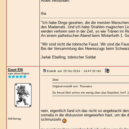
Arbeit verbunden.
tha
"Ich habe Dinge gesehen, die die meisten Menschen 
des Madamals. Und ich habe Strahlen magischen Lic
werden verloren sein in der Zeit, so wie Tränen im R
An einem pathetischen Abend beim Winterfurth 1. Gek
"Wir sind nicht die tobrische Faust. Wir sind die Faus
Bei der Versammlung des Heereszugs beim Schwarz
Jarlak Ebelling, tobrischer Soldat
Goot EN
Erstellt am: 25 Oct 2014 : 14:47:32 Uhr
super aktives Mitglied
Zitat:
Original erstellt von: Thanatos
Du freust Dich schon ein wenig über das Gepöbel, hm? ;)
nein, eigentlich fand ich das nicht so angebracht de
somalia in die diskussion eingeworfen hast, um die da
2038 Beiträge
schmunzeln