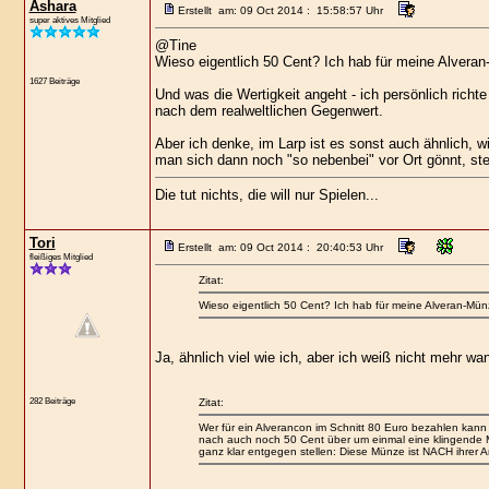
Ashara
Erstellt am: 09 Oct 2014 : 15:58:57 Uhr
super aktives Mitglied
@Tine
Wieso eigentlich 50 Cent? Ich hab für meine Alveran
1627 Beiträge
Und was die Wertigkeit angeht - ich persönlich rich
nach dem realweltlichen Gegenwert.
Aber ich denke, im Larp ist es sonst auch ähnlich, w
man sich dann noch "so nebenbei" vor Ort gönnt, ste
Die tut nichts, die will nur Spielen...
Tori
Erstellt am: 09 Oct 2014 : 20:40:53 Uhr
fleißiges Mitglied
Zitat:
Wieso eigentlich 50 Cent? Ich hab für meine Alveran-Münz
Ja, ähnlich viel wie ich, aber ich weiß nicht mehr wa
282 Beiträge
Zitat:
Wer für ein Alverancon im Schnitt 80 Euro bezahlen kann 
nach auch noch 50 Cent über um einmal eine klingende M
ganz klar entgegen stellen: Diese Münze ist NACH ihrer A