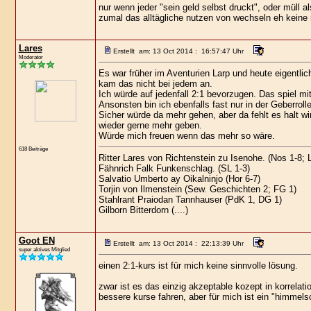
nur wenn jeder "sein geld selbst druckt", oder müll al
zumal das alltägliche nutzen von wechseln eh keine r
Lares
Erstellt am: 13 Oct 2014 : 16:57:47 Uhr
Moderator
Es war früher im Aventurien Larp und heute eigentlic
kam das nicht bei jedem an.
Ich würde auf jedenfall 2:1 bevorzugen. Das spiel mi
Ansonsten bin ich ebenfalls fast nur in der Geberrolle
Sicher würde da mehr gehen, aber da fehlt es halt 
wieder gerne mehr geben.
Würde mich freuen wenn das mehr so wäre.
618 Beiträge
Ritter Lares von Richtenstein zu Isenohe. (Nos 1-8;
Fähnrich Falk Funkenschlag. (SL 1-3)
Salvatio Umberto ay Oikalninjo (Hor 6-7)
Torjin von Ilmenstein (Sew. Geschichten 2; FG 1)
Stahlrant Praiodan Tannhauser (PdK 1, DG 1)
Gilborn Bitterdorn (....)
Goot EN
Erstellt am: 13 Oct 2014 : 22:13:39 Uhr
super aktives Mitglied
einen 2:1-kurs ist für mich keine sinnvolle lösung.
zwar ist es das einzig akzeptable kozept in korrel
bessere kurse fahren, aber für mich ist ein "himmels