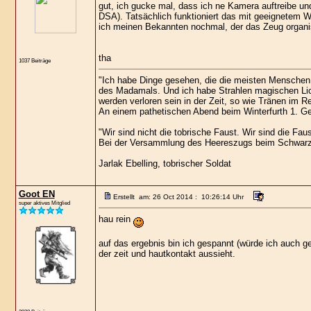
gut, ich gucke mal, dass ich ne Kamera auftreibe u
DSA). Tatsächlich funktioniert das mit geeignetem W
ich meinen Bekannten nochmal, der das Zeug organis
tha
1037 Beiträge
"Ich habe Dinge gesehen, die die meisten Menschen 
des Madamals. Und ich habe Strahlen magischen Lic
werden verloren sein in der Zeit, so wie Tränen im R
An einem pathetischen Abend beim Winterfurth 1. Gek
"Wir sind nicht die tobrische Faust. Wir sind die Faus
Bei der Versammlung des Heereszugs beim Schwarz
Jarlak Ebelling, tobrischer Soldat
Goot EN
Erstellt am: 26 Oct 2014 : 10:26:14 Uhr
super aktives Mitglied
hau rein
auf das ergebnis bin ich gespannt (würde ich auch ge
der zeit und hautkontakt aussieht.