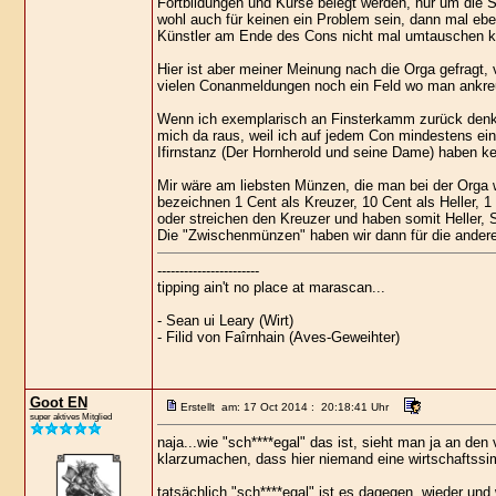
Fortbildungen und Kurse belegt werden, nur um die 
wohl auch für keinen ein Problem sein, dann mal eben
Künstler am Ende des Cons nicht mal umtauschen k
Hier ist aber meiner Meinung nach die Orga gefragt, 
vielen Conanmeldungen noch ein Feld wo man ankreu
Wenn ich exemplarisch an Finsterkamm zurück denke,
mich da raus, weil ich auf jedem Con mindestens ein
Ifirnstanz (Der Hornherold und seine Dame) haben ke
Mir wäre am liebsten Münzen, die man bei der Orga
bezeichnen 1 Cent als Kreuzer, 10 Cent als Heller, 
oder streichen den Kreuzer und haben somit Heller, Si
Die "Zwischenmünzen" haben wir dann für die ander
-----------------------
tipping ain't no place at marascan...
- Sean ui Leary (Wirt)
- Filid von Faîrnhain (Aves-Geweihter)
Goot EN
Erstellt am: 17 Oct 2014 : 20:18:41 Uhr
super aktives Mitglied
naja...wie "sch****egal" das ist, sieht man ja an de
klarzumachen, dass hier niemand eine wirtschaftssim
tatsächlich "sch****egal" ist es dagegen, wieder und 