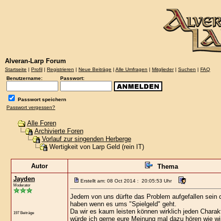
Alveran-Larp Forum
Startseite
|
Profil
|
Registrieren
|
Neue Beiträge
|
Alle Umfragen
|
Mitglieder
|
Suchen
|
FAQ
Benutzername:
Passwort:
Passwort speichern
Passwort vergessen?
Alle Foren
Archivierte Foren
Vorlauf zur singenden Herberge
Wertigkeit von Larp Geld (rein IT)
Autor
Thema
Jayden
Erstellt am: 08 Oct 2014 : 20:05:53 Uhr
Moderator
Jedem von uns dürfte das Problem aufgefallen sein
haben wenn es ums "Spielgeld" geht.
Da wir es kaum leisten können wirklich jeden Char
197 Beiträge
würde ich gerne eure Meinung mal dazu hören wie wi