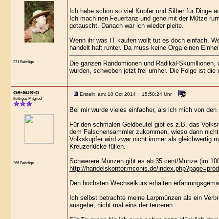
Ich habe schon so viel Kupfer und Silber für Dinge 
Ich mach nen Feuertanz und gehe mit der Mütze rum
getauscht. Danach war ich wieder pleite.
Wenn ihr was IT kaufen wollt tut es doch einfach. W
handelt halt runter. Da muss keine Orga einen Einhei
271 Beiträge
Die ganzen Randomionen und Radikal-Skurrillionen, d
wurden, schweben jetzt frei umher. Die Folge ist die 
oe-aus-o
Erstellt am: 10 Oct 2014 : 15:58:24 Uhr
fleißiges Mitglied
Bei mir wurde vieles einfacher, als ich mich von de
Für den schmalen Geldbeutel gibt es z.B. das Volk
dem Falschensammler zukommen, wieso dann nicht 2
Volkskupfer wird zwar nicht immer als gleichwertig m
Kreuzerlücke füllen.
Schwerere Münzen gibt es ab 35 cent/Münze (im 100
266 Beiträge
http://handelskontor.mconis.de/index.php?page=pro
Den höchsten Wechselkurs erhalten erfahrungsgem
Ich selbst betrachte meine Larpmünzen als ein Verb
ausgebe, nicht mal eins der teureren.