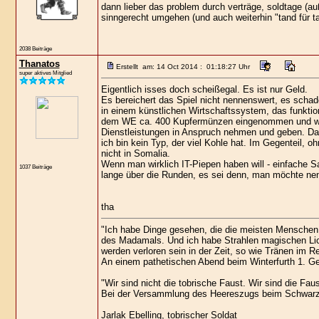
dann lieber das problem durch verträge, soldtage (a
sinngerecht umgehen (und auch weiterhin "tand für 
2038 Beiträge
Thanatos
Erstellt am: 14 Oct 2014 : 01:18:27 Uhr
super aktives Mitglied
Eigentlich isses doch scheißegal. Es ist nur Geld.
Es bereichert das Spiel nicht nennenswert, es scha
in einem künstlichen Wirtschaftssystem, das funktion
dem WE ca. 400 Kupfermünzen eingenommen und wie
Dienstleistungen in Anspruch nehmen und geben. Das e
ich bin kein Typ, der viel Kohle hat. Im Gegenteil, 
nicht in Somalia.
Wenn man wirklich IT-Piepen haben will - einfache 
1037 Beiträge
lange über die Runden, es sei denn, man möchte nen
tha
"Ich habe Dinge gesehen, die die meisten Menschen 
des Madamals. Und ich habe Strahlen magischen Lic
werden verloren sein in der Zeit, so wie Tränen im R
An einem pathetischen Abend beim Winterfurth 1. Gek
"Wir sind nicht die tobrische Faust. Wir sind die Faus
Bei der Versammlung des Heereszugs beim Schwarz
Jarlak Ebelling, tobrischer Soldat