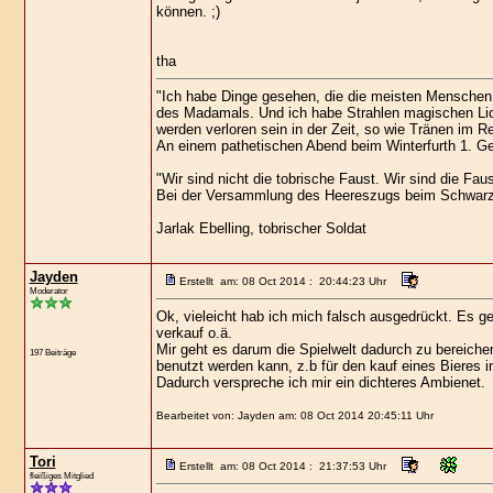
können. ;)
tha
"Ich habe Dinge gesehen, die die meisten Menschen 
des Madamals. Und ich habe Strahlen magischen Lic
werden verloren sein in der Zeit, so wie Tränen im R
An einem pathetischen Abend beim Winterfurth 1. Gek
"Wir sind nicht die tobrische Faust. Wir sind die Faus
Bei der Versammlung des Heereszugs beim Schwarz
Jarlak Ebelling, tobrischer Soldat
Jayden
Erstellt am: 08 Oct 2014 : 20:44:23 Uhr
Moderator
Ok, vieleicht hab ich mich falsch ausgedrückt. Es
verkauf o.ä.
Mir geht es darum die Spielwelt dadurch zu bereich
197 Beiträge
benutzt werden kann, z.b für den kauf eines Bieres i
Dadurch verspreche ich mir ein dichteres Ambienet.
Bearbeitet von: Jayden am: 08 Oct 2014 20:45:11 Uhr
Tori
Erstellt am: 08 Oct 2014 : 21:37:53 Uhr
fleißiges Mitglied