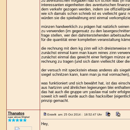
zu aventurischen vorgaben hab ich schon was (in fra
interessanten eigenheiten des aventurischen finan
dem verkehr gezogen werden, indem sie offiziell/pra
wie ich damals schon schrieb ist es vielleicht ganz 
würden sie die spielwährung erst einmal verkompliz
münzen handwerklich zu prägen hat natürlich seine
zu verwenden (im gegensatz zu den lasergeschnitten
frage stellen, wer den dahinterstehenden arbeitsaufw
für die quantität einer kompletten veranstaltung kä
die rechnung mit dem kg zinn will ich dreisterweise m
zunächst einmal kann man kaum reines zinn verwend
zunächst einmal das gewicht einer fertigen münze a
rechnung zu tragen (und sich dann vielleicht über die
der versuch mit speckstein etwas anderes als siegelw
siegel schnitzen kann, kann man ja mal vormachen), d
was funktioniert und sich bewährt hat, ist das einsc
aus hartzinn und ähnlichen legierungen blei enthalte
das hat auch die gruppe um yaslaw mal sehr erfolgre
soweit ich weiß wurde auch das hacksilber (eigentlic
prinzip gemacht.
Thanatos
Erstellt am: 25 Oct 2014 : 18:52:47 Uhr
super aktives Mitglied
Hey,